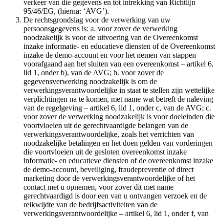
verkeer van die gegevens en tot intrekking van Richtlijn
95/46/EG, (hierna: ‘AVG’).
De rechtsgrondslag voor de verwerking van uw
persoonsgegevens is: a. voor zover de verwerking
noodzakelijk is voor de uitvoering van de Overeenkomst
inzake informatie- en educatieve diensten of de Overeenkomst
inzake de demo-account en voor het nemen van stappen
voorafgaand aan het sluiten van een overeenkomst – artikel 6,
lid 1, onder b), van de AVG; b. voor zover de
gegevensverwerking noodzakelijk is om de
verwerkingsverantwoordelijke in staat te stellen zijn wettelijke
verplichtingen na te komen, met name wat betreft de naleving
van de regelgeving – artikel 6, lid 1, onder c, van de AVG; c.
voor zover de verwerking noodzakelijk is voor doeleinden die
voortvloeien uit de gerechtvaardigde belangen van de
verwerkingsverantwoordelijke, zoals het verrichten van
noodzakelijke betalingen en het doen gelden van vorderingen
die voortvloeien uit de gesloten overeenkomst inzake
informatie- en educatieve diensten of de overeenkomst inzake
de demo-account, beveiliging, fraudepreventie of direct
marketing door de verwerkingsverantwoordelijke of het
contact met u opnemen, voor zover dit met name
gerechtvaardigd is door een van u ontvangen verzoek en de
reikwijdte van de bedrijfsactiviteiten van de
verwerkingsverantwoordelijke – artikel 6, lid 1, onder f, van