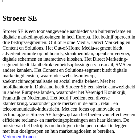
Stroeer SE
Stroeer SE is een toonaangevende aanbieder van buitenreclame en
digitale marketingoplossingen in heel Europa. Het bedrijf opereert in
drie bedrijfssegmenten: Out-of-Home Media, Direct Marketing en
Content en Solutions. Het Out-of-Home Media-segment biedt
advertentieruimte op billboards, straatmeubilair, openbaar vervoer,
digitale schermen en interactieve kiosken. Het Direct Marketing-
segment biedt klantbetrokkenheidsoplossingen via e-mail, SMS en
andere kanalen. Het Content en Solutions-segment biedt digitale
marketingdiensten, waaronder website-ontwerp,
zoekmachineoptimalisatie en social media-beheer. Met het
hoofdkantoor in Duitsland heeft Stroeer SE een sterke aanwezigheid
in andere Europese landen, waaronder het Verenigd Koninkrijk,
Frankrijk en Nederland. Het bedrijf bedient een diverse
klantenkring, waaronder grote merken in de auto-, retail- en
telecommunicatie-industrieën. Met een focus op innovatie en
technologie is Stroeer SE toegewijd aan het bieden van effectieve en
efficiënte reclame- en marketingoplossingen aan haar klanten. De
missie van het bedrijf is om bedrijven te helpen contact te leggen
met hun doelgroepen en hun marketingdoelen te bereiken.
Verkopen
Kopen