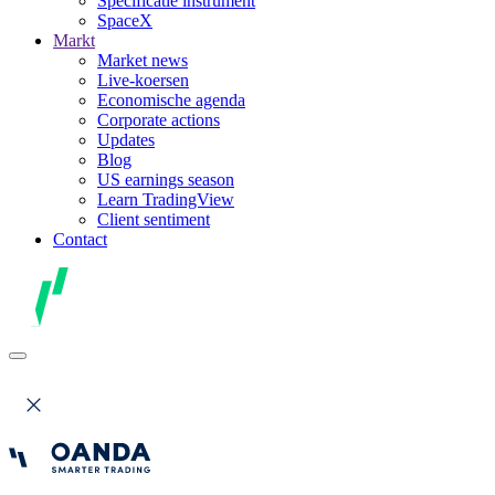
Specificatie instrument
SpaceX
Markt
Market news
Live-koersen
Economische agenda
Corporate actions
Updates
Blog
US earnings season
Learn TradingView
Client sentiment
Contact