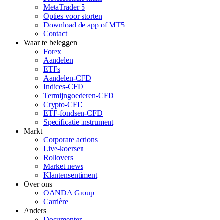
MetaTrader 5
Opties voor storten
Download de app of MT5
Contact
Waar te beleggen
Forex
Aandelen
ETFs
Aandelen-CFD
Indices-CFD
Termijngoederen-CFD
Crypto-CFD
ETF-fondsen-CFD
Specificatie instrument
Markt
Corporate actions
Live-koersen
Rollovers
Market news
Klantensentiment
Over ons
OANDA Group
Carrière
Anders
Documenten