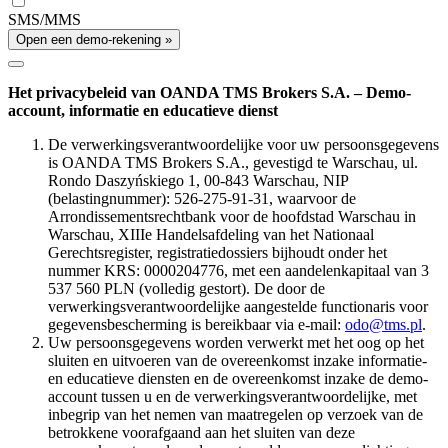
SMS/MMS
Open een demo-rekening »
Het privacybeleid van OANDA TMS Brokers S.A. – Demo-
account, informatie en educatieve dienst
De verwerkingsverantwoordelijke voor uw persoonsgegevens
is OANDA TMS Brokers S.A., gevestigd te Warschau, ul.
Rondo Daszyńskiego 1, 00-843 Warschau, NIP
(belastingnummer): 526-275-91-31, waarvoor de
Arrondissementsrechtbank voor de hoofdstad Warschau in
Warschau, XIIIe Handelsafdeling van het Nationaal
Gerechtsregister, registratiedossiers bijhoudt onder het
nummer KRS: 0000204776, met een aandelenkapitaal van 3
537 560 PLN (volledig gestort). De door de
verwerkingsverantwoordelijke aangestelde functionaris voor
gegevensbescherming is bereikbaar via e-mail:
odo@tms.pl
.
Uw persoonsgegevens worden verwerkt met het oog op het
sluiten en uitvoeren van de overeenkomst inzake informatie-
en educatieve diensten en de overeenkomst inzake de demo-
account tussen u en de verwerkingsverantwoordelijke, met
inbegrip van het nemen van maatregelen op verzoek van de
betrokkene voorafgaand aan het sluiten van deze