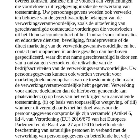
overeenkomsten, alsmede om te voldoen aan verplichtingen
die voortvloeien uit regelgeving inzake de verwerking van
toestemming. Uw persoonsgegevens worden ook verwerkt
ten behoeve van de gerechtvaardigde belangen van de
verwerkingsverantwoordelijke, zoals de uitoefening van
gerechtvaardigde contractuele vorderingen die voortvloeien
uit het Demo-accountcontract of het Contract voor informatie-
en educatieve diensten, beveiliging, fraudepreventie of de
direct marketing van de verwerkingsverantwoordelijke en het
contact met u opnemen in andere gevallen dan hierboven
gespecificeerd, waar dit met name gerechtvaardigd is door een
van u ontvangen verzoek en de reikwijdte van de
bedrijfsactiviteiten van de verwerkingsverantwoordelijke. Uw
persoonsgegevens kunnen ook worden verwerkt voor
marketingdoeleinden op basis van de toestemming die u aan
de verwerkingsverantwoordelijke hebt gegeven. Verwerking
voor andere doeleinden dan de hierboven genoemde kan
plaatsvinden: (i) op basis van het verkrijgen van aanvullende
toestemming, (ii) op basis van toepasselijke wetgeving, of (iii)
wanneer dit verenigbaar is met het doel waarvoor de
persoonsgegevens oorspronkelijk zijn verzameld (Artikel 6,
lid 4, van Verordening (EU) 2016/679 van het Europees
Parlement en de Raad van 27 april 2016 betreffende de
bescherming van natuurlijke personen in verband met de
verwerking van persoonsgegevens en betreffende het vrije