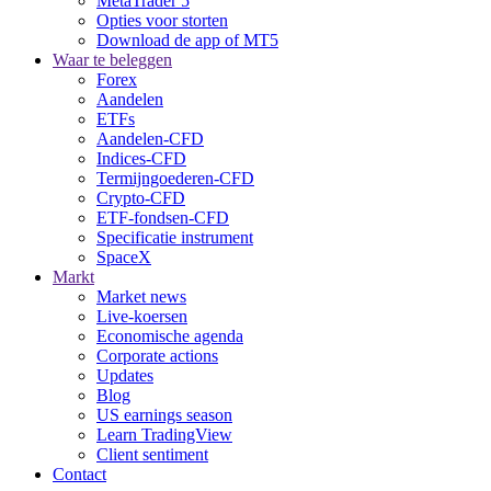
MetaTrader 5
Opties voor storten
Download de app of MT5
Waar te beleggen
Forex
Aandelen
ETFs
Aandelen-CFD
Indices-CFD
Termijngoederen-CFD
Crypto-CFD
ETF-fondsen-CFD
Specificatie instrument
SpaceX
Markt
Market news
Live-koersen
Economische agenda
Corporate actions
Updates
Blog
US earnings season
Learn TradingView
Client sentiment
Contact