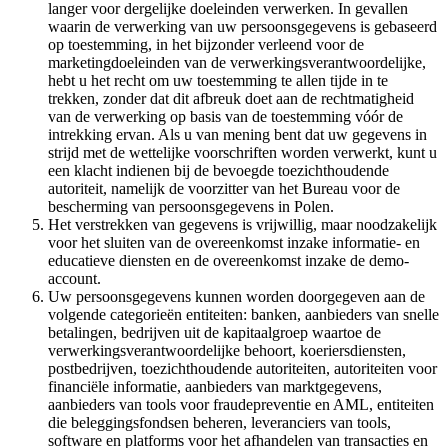
langer voor dergelijke doeleinden verwerken. In gevallen
waarin de verwerking van uw persoonsgegevens is gebaseerd
op toestemming, in het bijzonder verleend voor de
marketingdoeleinden van de verwerkingsverantwoordelijke,
hebt u het recht om uw toestemming te allen tijde in te
trekken, zonder dat dit afbreuk doet aan de rechtmatigheid
van de verwerking op basis van de toestemming vóór de
intrekking ervan. Als u van mening bent dat uw gegevens in
strijd met de wettelijke voorschriften worden verwerkt, kunt u
een klacht indienen bij de bevoegde toezichthoudende
autoriteit, namelijk de voorzitter van het Bureau voor de
bescherming van persoonsgegevens in Polen.
Het verstrekken van gegevens is vrijwillig, maar noodzakelijk
voor het sluiten van de overeenkomst inzake informatie- en
educatieve diensten en de overeenkomst inzake de demo-
account.
Uw persoonsgegevens kunnen worden doorgegeven aan de
volgende categorieën entiteiten: banken, aanbieders van snelle
betalingen, bedrijven uit de kapitaalgroep waartoe de
verwerkingsverantwoordelijke behoort, koeriersdiensten,
postbedrijven, toezichthoudende autoriteiten, autoriteiten voor
financiële informatie, aanbieders van marktgegevens,
aanbieders van tools voor fraudepreventie en AML, entiteiten
die beleggingsfondsen beheren, leveranciers van tools,
software en platforms voor het afhandelen van transacties en