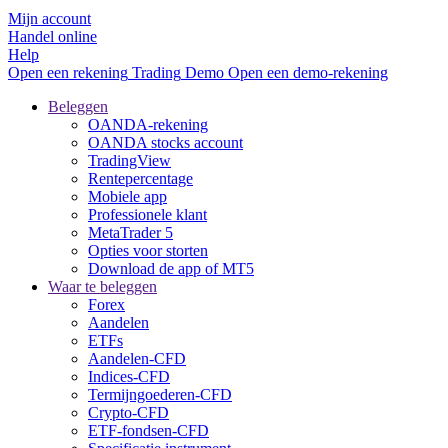
Mijn account
Handel online
Help
Open een rekening
Trading
Demo
Open een demo-rekening
Beleggen
OANDA-rekening
OANDA stocks account
TradingView
Rentepercentage
Mobiele app
Professionele klant
MetaTrader 5
Opties voor storten
Download de app of MT5
Waar te beleggen
Forex
Aandelen
ETFs
Aandelen-CFD
Indices-CFD
Termijngoederen-CFD
Crypto-CFD
ETF-fondsen-CFD