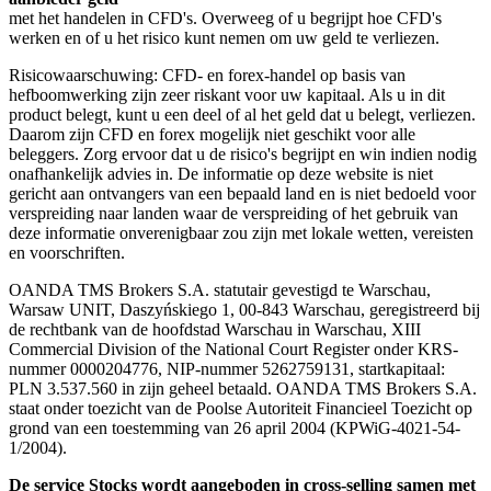
met het handelen in CFD's. Overweeg of u begrijpt hoe CFD's
werken en of u het risico kunt nemen om uw geld te verliezen.
Risicowaarschuwing: CFD- en forex-handel op basis van
hefboomwerking zijn zeer riskant voor uw kapitaal. Als u in dit
product belegt, kunt u een deel of al het geld dat u belegt, verliezen.
Daarom zijn CFD en forex mogelijk niet geschikt voor alle
beleggers. Zorg ervoor dat u de risico's begrijpt en win indien nodig
onafhankelijk advies in. De informatie op deze website is niet
gericht aan ontvangers van een bepaald land en is niet bedoeld voor
verspreiding naar landen waar de verspreiding of het gebruik van
deze informatie onverenigbaar zou zijn met lokale wetten, vereisten
en voorschriften.
OANDA TMS Brokers S.A. statutair gevestigd te Warschau,
Warsaw UNIT, Daszyńskiego 1, 00-843 Warschau, geregistreerd bij
de rechtbank van de hoofdstad Warschau in Warschau, XIII
Commercial Division of the National Court Register onder KRS-
nummer 0000204776, NIP-nummer 5262759131, startkapitaal:
PLN 3.537.560 in zijn geheel betaald. OANDA TMS Brokers S.A.
staat onder toezicht van de Poolse Autoriteit Financieel Toezicht op
grond van een toestemming van 26 april 2004 (KPWiG-4021-54-
1/2004).
De service Stocks wordt aangeboden in cross-selling samen met