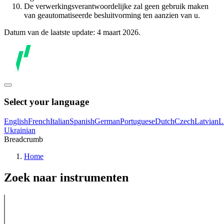
De verwerkingsverantwoordelijke zal geen gebruik maken
van geautomatiseerde besluitvorming ten aanzien van u.
Datum van de laatste update: 4 maart 2026.
Select your language
English
French
Italian
Spanish
German
Portuguese
Dutch
Czech
Latvian
L
Ukrainian
Breadcrumb
Home
Zoek naar instrumenten