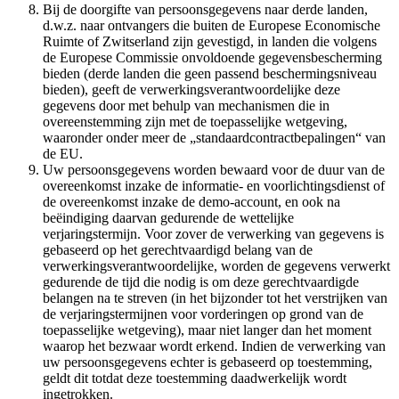
Bij de doorgifte van persoonsgegevens naar derde landen,
d.w.z. naar ontvangers die buiten de Europese Economische
Ruimte of Zwitserland zijn gevestigd, in landen die volgens
de Europese Commissie onvoldoende gegevensbescherming
bieden (derde landen die geen passend beschermingsniveau
bieden), geeft de verwerkingsverantwoordelijke deze
gegevens door met behulp van mechanismen die in
overeenstemming zijn met de toepasselijke wetgeving,
waaronder onder meer de „standaardcontractbepalingen“ van
de EU.
Uw persoonsgegevens worden bewaard voor de duur van de
overeenkomst inzake de informatie- en voorlichtingsdienst of
de overeenkomst inzake de demo-account, en ook na
beëindiging daarvan gedurende de wettelijke
verjaringstermijn. Voor zover de verwerking van gegevens is
gebaseerd op het gerechtvaardigd belang van de
verwerkingsverantwoordelijke, worden de gegevens verwerkt
gedurende de tijd die nodig is om deze gerechtvaardigde
belangen na te streven (in het bijzonder tot het verstrijken van
de verjaringstermijnen voor vorderingen op grond van de
toepasselijke wetgeving), maar niet langer dan het moment
waarop het bezwaar wordt erkend. Indien de verwerking van
uw persoonsgegevens echter is gebaseerd op toestemming,
geldt dit totdat deze toestemming daadwerkelijk wordt
ingetrokken.