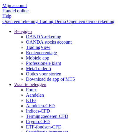
Mijn account
Handel online
Help
Open een rekening
Trading
Demo
Open een demo-rekening
Beleggen
OANDA-rekening
OANDA stocks account
TradingView
Rentepercentage
Mobiele app
Professionele klant
MetaTrader 5
Opties voor storten
Download de app of MT5
Waar te beleggen
Forex
Aandelen
ETFs
Aandelen-CFD
Indices-CFD
Termijngoederen-CFD
Crypto-CFD
ETF-fondsen-CFD