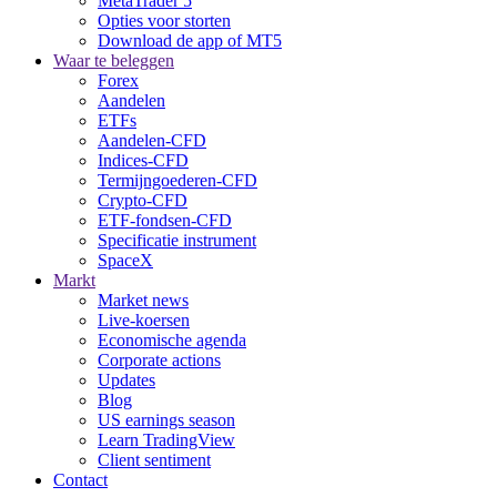
MetaTrader 5
Opties voor storten
Download de app of MT5
Waar te beleggen
Forex
Aandelen
ETFs
Aandelen-CFD
Indices-CFD
Termijngoederen-CFD
Crypto-CFD
ETF-fondsen-CFD
Specificatie instrument
SpaceX
Markt
Market news
Live-koersen
Economische agenda
Corporate actions
Updates
Blog
US earnings season
Learn TradingView
Client sentiment
Contact