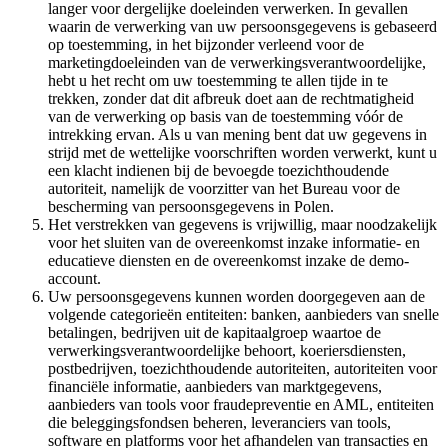
langer voor dergelijke doeleinden verwerken. In gevallen
waarin de verwerking van uw persoonsgegevens is gebaseerd
op toestemming, in het bijzonder verleend voor de
marketingdoeleinden van de verwerkingsverantwoordelijke,
hebt u het recht om uw toestemming te allen tijde in te
trekken, zonder dat dit afbreuk doet aan de rechtmatigheid
van de verwerking op basis van de toestemming vóór de
intrekking ervan. Als u van mening bent dat uw gegevens in
strijd met de wettelijke voorschriften worden verwerkt, kunt u
een klacht indienen bij de bevoegde toezichthoudende
autoriteit, namelijk de voorzitter van het Bureau voor de
bescherming van persoonsgegevens in Polen.
Het verstrekken van gegevens is vrijwillig, maar noodzakelijk
voor het sluiten van de overeenkomst inzake informatie- en
educatieve diensten en de overeenkomst inzake de demo-
account.
Uw persoonsgegevens kunnen worden doorgegeven aan de
volgende categorieën entiteiten: banken, aanbieders van snelle
betalingen, bedrijven uit de kapitaalgroep waartoe de
verwerkingsverantwoordelijke behoort, koeriersdiensten,
postbedrijven, toezichthoudende autoriteiten, autoriteiten voor
financiële informatie, aanbieders van marktgegevens,
aanbieders van tools voor fraudepreventie en AML, entiteiten
die beleggingsfondsen beheren, leveranciers van tools,
software en platforms voor het afhandelen van transacties en