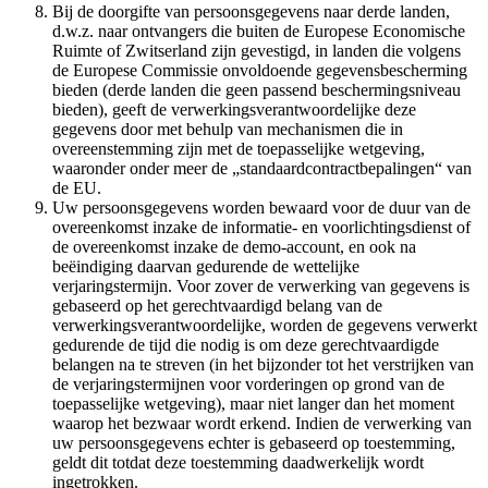
Bij de doorgifte van persoonsgegevens naar derde landen,
d.w.z. naar ontvangers die buiten de Europese Economische
Ruimte of Zwitserland zijn gevestigd, in landen die volgens
de Europese Commissie onvoldoende gegevensbescherming
bieden (derde landen die geen passend beschermingsniveau
bieden), geeft de verwerkingsverantwoordelijke deze
gegevens door met behulp van mechanismen die in
overeenstemming zijn met de toepasselijke wetgeving,
waaronder onder meer de „standaardcontractbepalingen“ van
de EU.
Uw persoonsgegevens worden bewaard voor de duur van de
overeenkomst inzake de informatie- en voorlichtingsdienst of
de overeenkomst inzake de demo-account, en ook na
beëindiging daarvan gedurende de wettelijke
verjaringstermijn. Voor zover de verwerking van gegevens is
gebaseerd op het gerechtvaardigd belang van de
verwerkingsverantwoordelijke, worden de gegevens verwerkt
gedurende de tijd die nodig is om deze gerechtvaardigde
belangen na te streven (in het bijzonder tot het verstrijken van
de verjaringstermijnen voor vorderingen op grond van de
toepasselijke wetgeving), maar niet langer dan het moment
waarop het bezwaar wordt erkend. Indien de verwerking van
uw persoonsgegevens echter is gebaseerd op toestemming,
geldt dit totdat deze toestemming daadwerkelijk wordt
ingetrokken.