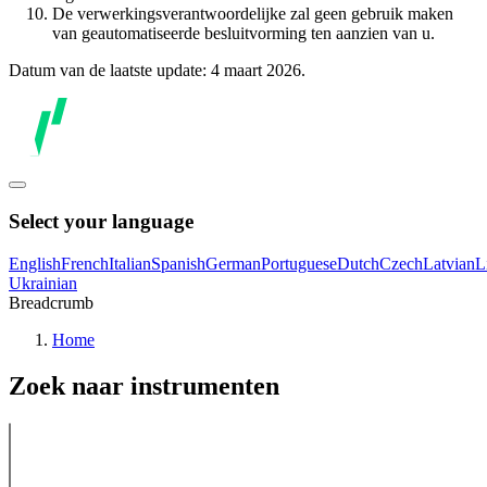
De verwerkingsverantwoordelijke zal geen gebruik maken
van geautomatiseerde besluitvorming ten aanzien van u.
Datum van de laatste update: 4 maart 2026.
Select your language
English
French
Italian
Spanish
German
Portuguese
Dutch
Czech
Latvian
L
Ukrainian
Breadcrumb
Home
Zoek naar instrumenten