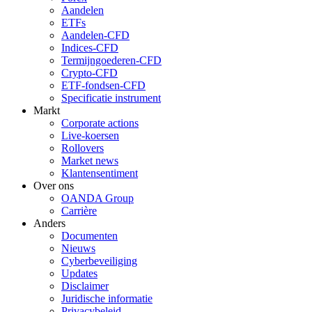
Aandelen
ETFs
Aandelen-CFD
Indices-CFD
Termijngoederen-CFD
Crypto-CFD
ETF-fondsen-CFD
Specificatie instrument
Markt
Corporate actions
Live-koersen
Rollovers
Market news
Klantensentiment
Over ons
OANDA Group
Carrière
Anders
Documenten
Nieuws
Cyberbeveiliging
Updates
Disclaimer
Juridische informatie
Privacybeleid