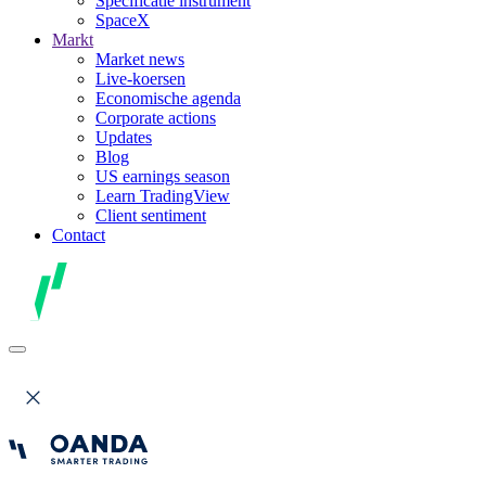
Specificatie instrument
SpaceX
Markt
Market news
Live-koersen
Economische agenda
Corporate actions
Updates
Blog
US earnings season
Learn TradingView
Client sentiment
Contact