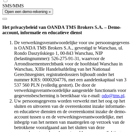
SMS/MMS
Open een demo-rekening »
Het privacybeleid van OANDA TMS Brokers S.A. – Demo-
account, informatie en educatieve dienst
De verwerkingsverantwoordelijke voor uw persoonsgegevens
is OANDA TMS Brokers S.A., gevestigd te Warschau, ul.
Rondo Daszyńskiego 1, 00-843 Warschau, NIP
(belastingnummer): 526-275-91-31, waarvoor de
Arrondissementsrechtbank voor de hoofdstad Warschau in
Warschau, XIIIe Handelsafdeling van het Nationaal
Gerechtsregister, registratiedossiers bijhoudt onder het
nummer KRS: 0000204776, met een aandelenkapitaal van 3
537 560 PLN (volledig gestort). De door de
verwerkingsverantwoordelijke aangestelde functionaris voor
gegevensbescherming is bereikbaar via e-mail:
odo@tms.pl
.
Uw persoonsgegevens worden verwerkt met het oog op het
sluiten en uitvoeren van de overeenkomst inzake informatie-
en educatieve diensten en de overeenkomst inzake de demo-
account tussen u en de verwerkingsverantwoordelijke, met
inbegrip van het nemen van maatregelen op verzoek van de
betrokkene voorafgaand aan het sluiten van deze