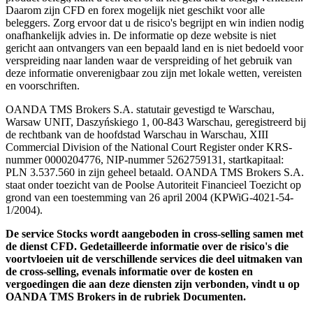
Daarom zijn CFD en forex mogelijk niet geschikt voor alle
beleggers. Zorg ervoor dat u de risico's begrijpt en win indien nodig
onafhankelijk advies in. De informatie op deze website is niet
gericht aan ontvangers van een bepaald land en is niet bedoeld voor
verspreiding naar landen waar de verspreiding of het gebruik van
deze informatie onverenigbaar zou zijn met lokale wetten, vereisten
en voorschriften.
OANDA TMS Brokers S.A. statutair gevestigd te Warschau,
Warsaw UNIT, Daszyńskiego 1, 00-843 Warschau, geregistreerd bij
de rechtbank van de hoofdstad Warschau in Warschau, XIII
Commercial Division of the National Court Register onder KRS-
nummer 0000204776, NIP-nummer 5262759131, startkapitaal:
PLN 3.537.560 in zijn geheel betaald. OANDA TMS Brokers S.A.
staat onder toezicht van de Poolse Autoriteit Financieel Toezicht op
grond van een toestemming van 26 april 2004 (KPWiG-4021-54-
1/2004).
De service Stocks wordt aangeboden in cross-selling samen met
de dienst CFD. Gedetailleerde informatie over de risico's die
voortvloeien uit de verschillende services die deel uitmaken van
de cross-selling, evenals informatie over de kosten en
vergoedingen die aan deze diensten zijn verbonden, vindt u op
OANDA TMS Brokers in de rubriek Documenten.