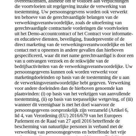
overeenkomsten, alsmede om te voldoen aan verplichtingen
die voortvloeien uit regelgeving inzake de verwerking van
toestemming. Uw persoonsgegevens worden ook verwerkt
ten behoeve van de gerechtvaardigde belangen van de
verwerkingsverantwoordelijke, zoals de uitoefening van
gerechtvaardigde contractuele vorderingen die voortvloeien
uit het Demo-accountcontract of het Contract voor informatie-
en educatieve diensten, beveiliging, fraudepreventie of de
direct marketing van de verwerkingsverantwoordelijke en het
contact met u opnemen in andere gevallen dan hierboven
gespecificeerd, waar dit met name gerechtvaardigd is door een
van u ontvangen verzoek en de reikwijdte van de
bedrijfsactiviteiten van de verwerkingsverantwoordelijke. Uw
persoonsgegevens kunnen ook worden verwerkt voor
marketingdoeleinden op basis van de toestemming die u aan
de verwerkingsverantwoordelijke hebt gegeven. Verwerking
voor andere doeleinden dan de hierboven genoemde kan
plaatsvinden: (i) op basis van het verkrijgen van aanvullende
toestemming, (ii) op basis van toepasselijke wetgeving, of (iii)
wanneer dit verenigbaar is met het doel waarvoor de
persoonsgegevens oorspronkelijk zijn verzameld (Artikel 6,
lid 4, van Verordening (EU) 2016/679 van het Europees
Parlement en de Raad van 27 april 2016 betreffende de
bescherming van natuurlijke personen in verband met de
verwerking van persoonsgegevens en betreffende het vrije