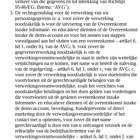
verkeer van die gegevens en tot intrekking van Richtlijn
95/46/EG, (hierna: ‘AVG’).
De rechtsgrondslag voor de verwerking van uw
persoonsgegevens is: a. voor zover de verwerking
noodzakelijk is voor de uitvoering van de Overeenkomst
inzake informatie- en educatieve diensten of de Overeenkomst
inzake de demo-account en voor het nemen van stappen
voorafgaand aan het sluiten van een overeenkomst – artikel 6,
lid 1, onder b), van de AVG; b. voor zover de
gegevensverwerking noodzakelijk is om de
verwerkingsverantwoordelijke in staat te stellen zijn wettelijke
verplichtingen na te komen, met name wat betreft de naleving
van de regelgeving – artikel 6, lid 1, onder c, van de AVG; c.
voor zover de verwerking noodzakelijk is voor doeleinden die
voortvloeien uit de gerechtvaardigde belangen van de
verwerkingsverantwoordelijke, zoals het verrichten van
noodzakelijke betalingen en het doen gelden van vorderingen
die voortvloeien uit de gesloten overeenkomst inzake
informatie- en educatieve diensten of de overeenkomst inzake
de demo-account, beveiliging, fraudepreventie of direct
marketing door de verwerkingsverantwoordelijke of het
contact met u opnemen, voor zover dit met name
gerechtvaardigd is door een van u ontvangen verzoek en de
reikwijdte van de bedrijfsactiviteiten van de
verwerkingsverantwoordelijke – artikel 6, lid 1, onder f, van