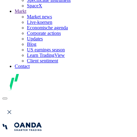
Specificatie instrument
SpaceX
Markt
Market news
Live-koersen
Economische agenda
Corporate actions
Updates
Blog
US earnings season
Learn TradingView
Client sentiment
Contact