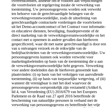
overeenkomsten, alsmede om te voldoen aan verplichtingen
die voortvloeien uit regelgeving inzake de verwerking van
toestemming. Uw persoonsgegevens worden ook verwerkt
ten behoeve van de gerechtvaardigde belangen van de
verwerkingsverantwoordelijke, zoals de uitoefening van
gerechtvaardigde contractuele vorderingen die voortvloeien
uit het Demo-accountcontract of het Contract voor informatie-
en educatieve diensten, beveiliging, fraudepreventie of de
direct marketing van de verwerkingsverantwoordelijke en het
contact met u opnemen in andere gevallen dan hierboven
gespecificeerd, waar dit met name gerechtvaardigd is door een
van u ontvangen verzoek en de reikwijdte van de
bedrijfsactiviteiten van de verwerkingsverantwoordelijke. Uw
persoonsgegevens kunnen ook worden verwerkt voor
marketingdoeleinden op basis van de toestemming die u aan
de verwerkingsverantwoordelijke hebt gegeven. Verwerking
voor andere doeleinden dan de hierboven genoemde kan
plaatsvinden: (i) op basis van het verkrijgen van aanvullende
toestemming, (ii) op basis van toepasselijke wetgeving, of (iii)
wanneer dit verenigbaar is met het doel waarvoor de
persoonsgegevens oorspronkelijk zijn verzameld (Artikel 6,
lid 4, van Verordening (EU) 2016/679 van het Europees
Parlement en de Raad van 27 april 2016 betreffende de
bescherming van natuurlijke personen in verband met de
verwerking van persoonsgegevens en betreffende het vrije