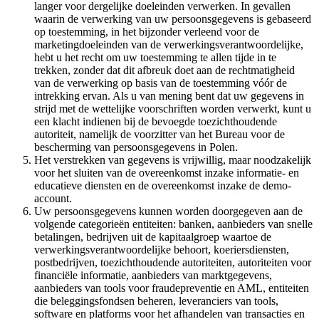
langer voor dergelijke doeleinden verwerken. In gevallen
waarin de verwerking van uw persoonsgegevens is gebaseerd
op toestemming, in het bijzonder verleend voor de
marketingdoeleinden van de verwerkingsverantwoordelijke,
hebt u het recht om uw toestemming te allen tijde in te
trekken, zonder dat dit afbreuk doet aan de rechtmatigheid
van de verwerking op basis van de toestemming vóór de
intrekking ervan. Als u van mening bent dat uw gegevens in
strijd met de wettelijke voorschriften worden verwerkt, kunt u
een klacht indienen bij de bevoegde toezichthoudende
autoriteit, namelijk de voorzitter van het Bureau voor de
bescherming van persoonsgegevens in Polen.
Het verstrekken van gegevens is vrijwillig, maar noodzakelijk
voor het sluiten van de overeenkomst inzake informatie- en
educatieve diensten en de overeenkomst inzake de demo-
account.
Uw persoonsgegevens kunnen worden doorgegeven aan de
volgende categorieën entiteiten: banken, aanbieders van snelle
betalingen, bedrijven uit de kapitaalgroep waartoe de
verwerkingsverantwoordelijke behoort, koeriersdiensten,
postbedrijven, toezichthoudende autoriteiten, autoriteiten voor
financiële informatie, aanbieders van marktgegevens,
aanbieders van tools voor fraudepreventie en AML, entiteiten
die beleggingsfondsen beheren, leveranciers van tools,
software en platforms voor het afhandelen van transacties en