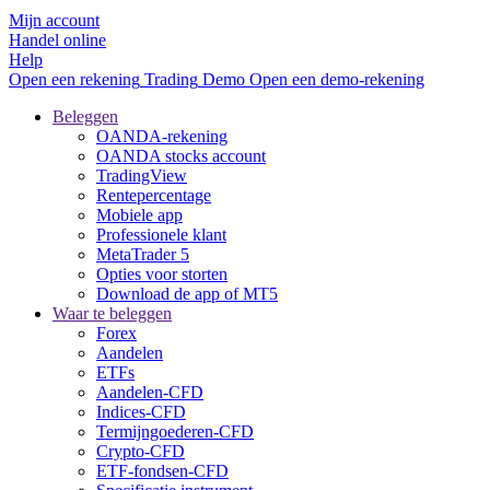
Mijn account
Handel online
Help
Open een rekening
Trading
Demo
Open een demo-rekening
Beleggen
OANDA-rekening
OANDA stocks account
TradingView
Rentepercentage
Mobiele app
Professionele klant
MetaTrader 5
Opties voor storten
Download de app of MT5
Waar te beleggen
Forex
Aandelen
ETFs
Aandelen-CFD
Indices-CFD
Termijngoederen-CFD
Crypto-CFD
ETF-fondsen-CFD