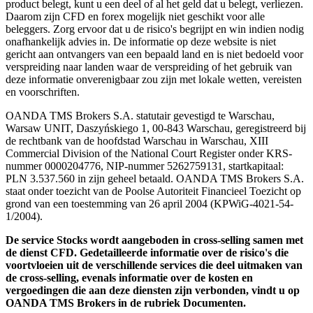
product belegt, kunt u een deel of al het geld dat u belegt, verliezen.
Daarom zijn CFD en forex mogelijk niet geschikt voor alle
beleggers. Zorg ervoor dat u de risico's begrijpt en win indien nodig
onafhankelijk advies in. De informatie op deze website is niet
gericht aan ontvangers van een bepaald land en is niet bedoeld voor
verspreiding naar landen waar de verspreiding of het gebruik van
deze informatie onverenigbaar zou zijn met lokale wetten, vereisten
en voorschriften.
OANDA TMS Brokers S.A. statutair gevestigd te Warschau,
Warsaw UNIT, Daszyńskiego 1, 00-843 Warschau, geregistreerd bij
de rechtbank van de hoofdstad Warschau in Warschau, XIII
Commercial Division of the National Court Register onder KRS-
nummer 0000204776, NIP-nummer 5262759131, startkapitaal:
PLN 3.537.560 in zijn geheel betaald. OANDA TMS Brokers S.A.
staat onder toezicht van de Poolse Autoriteit Financieel Toezicht op
grond van een toestemming van 26 april 2004 (KPWiG-4021-54-
1/2004).
De service Stocks wordt aangeboden in cross-selling samen met
de dienst CFD. Gedetailleerde informatie over de risico's die
voortvloeien uit de verschillende services die deel uitmaken van
de cross-selling, evenals informatie over de kosten en
vergoedingen die aan deze diensten zijn verbonden, vindt u op
OANDA TMS Brokers in de rubriek Documenten.