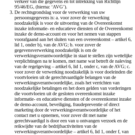
verkeer van die gegevens en tot intrekking van Richtlijn
95/46/EG, (hierna: ‘AVG’).
De rechtsgrondslag voor de verwerking van uw
persoonsgegevens is: a. voor zover de verwerking
noodzakelijk is voor de uitvoering van de Overeenkomst
inzake informatie- en educatieve diensten of de Overeenkomst
inzake de demo-account en voor het nemen van stappen
voorafgaand aan het sluiten van een overeenkomst – artikel 6,
lid 1, onder b), van de AVG; b. voor zover de
gegevensverwerking noodzakelijk is om de
verwerkingsverantwoordelijke in staat te stellen zijn wettelijke
verplichtingen na te komen, met name wat betreft de naleving
van de regelgeving – artikel 6, lid 1, onder c, van de AVG; c.
voor zover de verwerking noodzakelijk is voor doeleinden die
voortvloeien uit de gerechtvaardigde belangen van de
verwerkingsverantwoordelijke, zoals het verrichten van
noodzakelijke betalingen en het doen gelden van vorderingen
die voortvloeien uit de gesloten overeenkomst inzake
informatie- en educatieve diensten of de overeenkomst inzake
de demo-account, beveiliging, fraudepreventie of direct
marketing door de verwerkingsverantwoordelijke of het
contact met u opnemen, voor zover dit met name
gerechtvaardigd is door een van u ontvangen verzoek en de
reikwijdte van de bedrijfsactiviteiten van de
verwerkingsverantwoordelijke – artikel 6, lid 1, onder f, van