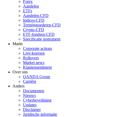
Forex
Aandelen
ETFs
Aandelen-CFD
Indices-CFD
Termijngoederen-CFD
Crypto-CFD
ETF-fondsen-CFD
Specificatie instrument
Markt
Corporate actions
Live-koersen
Rollovers
Market news
Klantensentiment
Over ons
OANDA Group
Carrière
Anders
Documenten
Nieuws
Cyberbeveiliging
Updates
Disclaimer
Juridische informatie