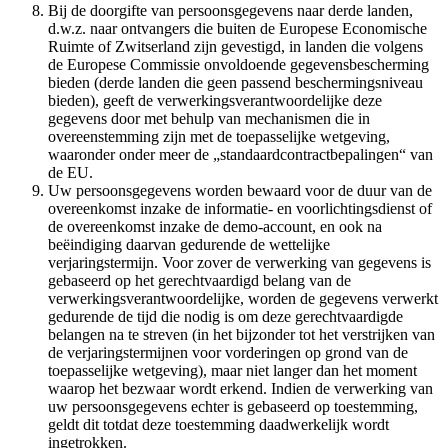
Bij de doorgifte van persoonsgegevens naar derde landen,
d.w.z. naar ontvangers die buiten de Europese Economische
Ruimte of Zwitserland zijn gevestigd, in landen die volgens
de Europese Commissie onvoldoende gegevensbescherming
bieden (derde landen die geen passend beschermingsniveau
bieden), geeft de verwerkingsverantwoordelijke deze
gegevens door met behulp van mechanismen die in
overeenstemming zijn met de toepasselijke wetgeving,
waaronder onder meer de „standaardcontractbepalingen“ van
de EU.
Uw persoonsgegevens worden bewaard voor de duur van de
overeenkomst inzake de informatie- en voorlichtingsdienst of
de overeenkomst inzake de demo-account, en ook na
beëindiging daarvan gedurende de wettelijke
verjaringstermijn. Voor zover de verwerking van gegevens is
gebaseerd op het gerechtvaardigd belang van de
verwerkingsverantwoordelijke, worden de gegevens verwerkt
gedurende de tijd die nodig is om deze gerechtvaardigde
belangen na te streven (in het bijzonder tot het verstrijken van
de verjaringstermijnen voor vorderingen op grond van de
toepasselijke wetgeving), maar niet langer dan het moment
waarop het bezwaar wordt erkend. Indien de verwerking van
uw persoonsgegevens echter is gebaseerd op toestemming,
geldt dit totdat deze toestemming daadwerkelijk wordt
ingetrokken.