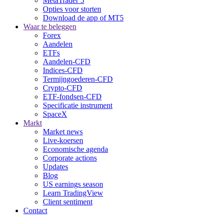
MetaTrader 5
Opties voor storten
Download de app of MT5
Waar te beleggen
Forex
Aandelen
ETFs
Aandelen-CFD
Indices-CFD
Termijngoederen-CFD
Crypto-CFD
ETF-fondsen-CFD
Specificatie instrument
SpaceX
Markt
Market news
Live-koersen
Economische agenda
Corporate actions
Updates
Blog
US earnings season
Learn TradingView
Client sentiment
Contact