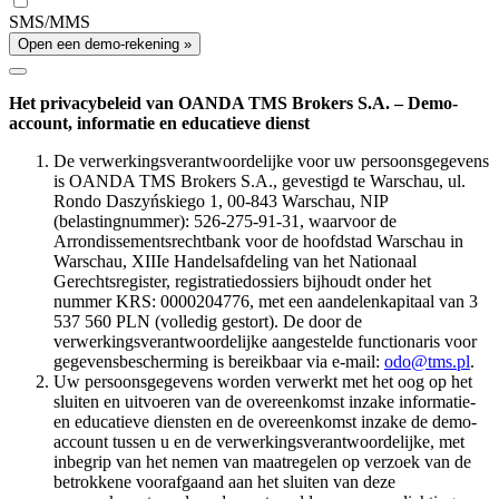
SMS/MMS
Open een demo-rekening »
Het privacybeleid van OANDA TMS Brokers S.A. – Demo-
account, informatie en educatieve dienst
De verwerkingsverantwoordelijke voor uw persoonsgegevens
is OANDA TMS Brokers S.A., gevestigd te Warschau, ul.
Rondo Daszyńskiego 1, 00-843 Warschau, NIP
(belastingnummer): 526-275-91-31, waarvoor de
Arrondissementsrechtbank voor de hoofdstad Warschau in
Warschau, XIIIe Handelsafdeling van het Nationaal
Gerechtsregister, registratiedossiers bijhoudt onder het
nummer KRS: 0000204776, met een aandelenkapitaal van 3
537 560 PLN (volledig gestort). De door de
verwerkingsverantwoordelijke aangestelde functionaris voor
gegevensbescherming is bereikbaar via e-mail:
odo@tms.pl
.
Uw persoonsgegevens worden verwerkt met het oog op het
sluiten en uitvoeren van de overeenkomst inzake informatie-
en educatieve diensten en de overeenkomst inzake de demo-
account tussen u en de verwerkingsverantwoordelijke, met
inbegrip van het nemen van maatregelen op verzoek van de
betrokkene voorafgaand aan het sluiten van deze