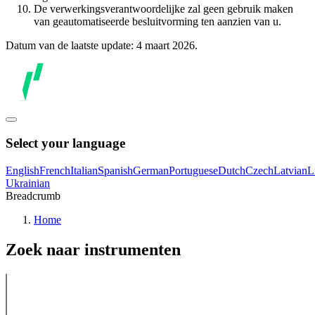
De verwerkingsverantwoordelijke zal geen gebruik maken
van geautomatiseerde besluitvorming ten aanzien van u.
Datum van de laatste update: 4 maart 2026.
Select your language
English
French
Italian
Spanish
German
Portuguese
Dutch
Czech
Latvian
L
Ukrainian
Breadcrumb
Home
Zoek naar instrumenten