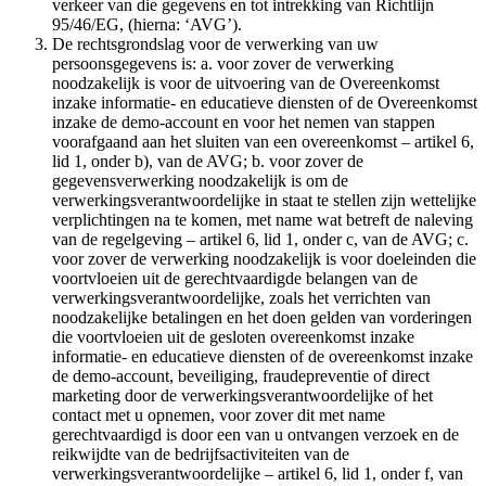
verkeer van die gegevens en tot intrekking van Richtlijn
95/46/EG, (hierna: ‘AVG’).
De rechtsgrondslag voor de verwerking van uw
persoonsgegevens is: a. voor zover de verwerking
noodzakelijk is voor de uitvoering van de Overeenkomst
inzake informatie- en educatieve diensten of de Overeenkomst
inzake de demo-account en voor het nemen van stappen
voorafgaand aan het sluiten van een overeenkomst – artikel 6,
lid 1, onder b), van de AVG; b. voor zover de
gegevensverwerking noodzakelijk is om de
verwerkingsverantwoordelijke in staat te stellen zijn wettelijke
verplichtingen na te komen, met name wat betreft de naleving
van de regelgeving – artikel 6, lid 1, onder c, van de AVG; c.
voor zover de verwerking noodzakelijk is voor doeleinden die
voortvloeien uit de gerechtvaardigde belangen van de
verwerkingsverantwoordelijke, zoals het verrichten van
noodzakelijke betalingen en het doen gelden van vorderingen
die voortvloeien uit de gesloten overeenkomst inzake
informatie- en educatieve diensten of de overeenkomst inzake
de demo-account, beveiliging, fraudepreventie of direct
marketing door de verwerkingsverantwoordelijke of het
contact met u opnemen, voor zover dit met name
gerechtvaardigd is door een van u ontvangen verzoek en de
reikwijdte van de bedrijfsactiviteiten van de
verwerkingsverantwoordelijke – artikel 6, lid 1, onder f, van