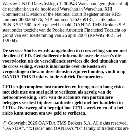
Warsaw UNIT, Daszyńskiego 1, 00-843 Warschau, geregistreerd bij
de rechtbank van de hoofdstad Warschau in Warschau, XIII
Commercial Division of the National Court Register onder KRS-
nummer 0000204776, NIP-nummer 5262759131, startkapitaal:
PLN 3.537.560 in zijn geheel betaald. OANDA TMS Brokers S.A.
staat onder toezicht van de Poolse Autoriteit Financieel Toezicht op
grond van een toestemming van 26 april 2004 (KPWiG-4021-54-
1/2004).
De service Stocks wordt aangeboden in cross-selling samen met
de dienst CFD. Gedetailleerde informatie over de risico's die
voortvloeien uit de verschillende services die deel uitmaken van
de cross-selling, evenals informatie over de kosten en
vergoedingen die aan deze diensten zijn verbonden, vindt u op
OANDA TMS Brokers in de rubriek Documenten.
CFD's zijn complexe instrumenten en brengen een hoog risico
met zich mee om snel geld te verliezen als gevolg van de
hefboomwerking. 76% van de accounts van particuliere
beleggers verliest bij deze aanbieder geld met het handelen in
CFD's. Overweeg of u begrijpt hoe CFD's werken en of u het
risico kunt nemen om uw geld te verliezen.
@ Copyright 2026 OANDA TMS Brokers S.A. All rights reserved.
“OANDA”, “fxTrade” and OANDA’s “fx” family of trademarks are