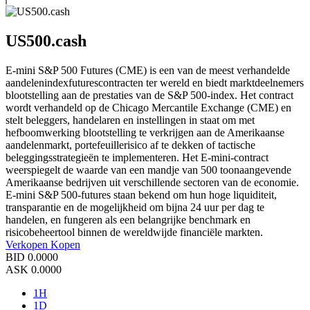
US500.cash
E-mini S&P 500 Futures (CME) is een van de meest verhandelde
aandelenindexfuturescontracten ter wereld en biedt marktdeelnemers
blootstelling aan de prestaties van de S&P 500-index. Het contract
wordt verhandeld op de Chicago Mercantile Exchange (CME) en
stelt beleggers, handelaren en instellingen in staat om met
hefboomwerking blootstelling te verkrijgen aan de Amerikaanse
aandelenmarkt, portefeuillerisico af te dekken of tactische
beleggingsstrategieën te implementeren. Het E-mini-contract
weerspiegelt de waarde van een mandje van 500 toonaangevende
Amerikaanse bedrijven uit verschillende sectoren van de economie.
E-mini S&P 500-futures staan bekend om hun hoge liquiditeit,
transparantie en de mogelijkheid om bijna 24 uur per dag te
handelen, en fungeren als een belangrijke benchmark en
risicobeheertool binnen de wereldwijde financiële markten.
Verkopen
Kopen
BID
0.0000
ASK
0.0000
1H
1D