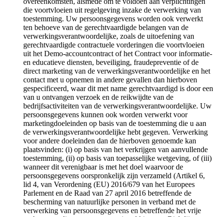
overeenkomsten, alsmede om te voldoen aan verplichtingen
die voortvloeien uit regelgeving inzake de verwerking van
toestemming. Uw persoonsgegevens worden ook verwerkt
ten behoeve van de gerechtvaardigde belangen van de
verwerkingsverantwoordelijke, zoals de uitoefening van
gerechtvaardigde contractuele vorderingen die voortvloeien
uit het Demo-accountcontract of het Contract voor informatie-
en educatieve diensten, beveiliging, fraudepreventie of de
direct marketing van de verwerkingsverantwoordelijke en het
contact met u opnemen in andere gevallen dan hierboven
gespecificeerd, waar dit met name gerechtvaardigd is door een
van u ontvangen verzoek en de reikwijdte van de
bedrijfsactiviteiten van de verwerkingsverantwoordelijke. Uw
persoonsgegevens kunnen ook worden verwerkt voor
marketingdoeleinden op basis van de toestemming die u aan
de verwerkingsverantwoordelijke hebt gegeven. Verwerking
voor andere doeleinden dan de hierboven genoemde kan
plaatsvinden: (i) op basis van het verkrijgen van aanvullende
toestemming, (ii) op basis van toepasselijke wetgeving, of (iii)
wanneer dit verenigbaar is met het doel waarvoor de
persoonsgegevens oorspronkelijk zijn verzameld (Artikel 6,
lid 4, van Verordening (EU) 2016/679 van het Europees
Parlement en de Raad van 27 april 2016 betreffende de
bescherming van natuurlijke personen in verband met de
verwerking van persoonsgegevens en betreffende het vrije