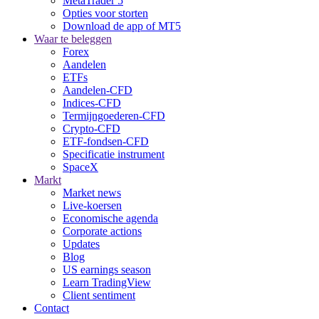
MetaTrader 5
Opties voor storten
Download de app of MT5
Waar te beleggen
Forex
Aandelen
ETFs
Aandelen-CFD
Indices-CFD
Termijngoederen-CFD
Crypto-CFD
ETF-fondsen-CFD
Specificatie instrument
SpaceX
Markt
Market news
Live-koersen
Economische agenda
Corporate actions
Updates
Blog
US earnings season
Learn TradingView
Client sentiment
Contact