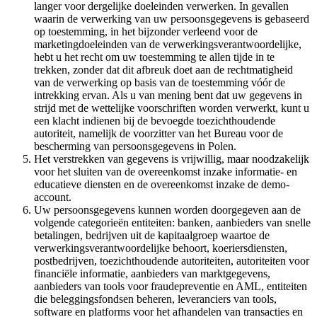
langer voor dergelijke doeleinden verwerken. In gevallen
waarin de verwerking van uw persoonsgegevens is gebaseerd
op toestemming, in het bijzonder verleend voor de
marketingdoeleinden van de verwerkingsverantwoordelijke,
hebt u het recht om uw toestemming te allen tijde in te
trekken, zonder dat dit afbreuk doet aan de rechtmatigheid
van de verwerking op basis van de toestemming vóór de
intrekking ervan. Als u van mening bent dat uw gegevens in
strijd met de wettelijke voorschriften worden verwerkt, kunt u
een klacht indienen bij de bevoegde toezichthoudende
autoriteit, namelijk de voorzitter van het Bureau voor de
bescherming van persoonsgegevens in Polen.
Het verstrekken van gegevens is vrijwillig, maar noodzakelijk
voor het sluiten van de overeenkomst inzake informatie- en
educatieve diensten en de overeenkomst inzake de demo-
account.
Uw persoonsgegevens kunnen worden doorgegeven aan de
volgende categorieën entiteiten: banken, aanbieders van snelle
betalingen, bedrijven uit de kapitaalgroep waartoe de
verwerkingsverantwoordelijke behoort, koeriersdiensten,
postbedrijven, toezichthoudende autoriteiten, autoriteiten voor
financiële informatie, aanbieders van marktgegevens,
aanbieders van tools voor fraudepreventie en AML, entiteiten
die beleggingsfondsen beheren, leveranciers van tools,
software en platforms voor het afhandelen van transacties en