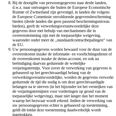
Bij de doorgifte van persoonsgegevens naar derde landen,
d.w.z. naar ontvangers die buiten de Europese Economische
Ruimte of Zwitserland zijn gevestigd, in landen die volgens
de Europese Commissie onvoldoende gegevensbescherming
bieden (derde landen die geen passend beschermingsniveau
bieden), geeft de verwerkingsverantwoordelijke deze
gegevens door met behulp van mechanismen die in
overeenstemming zijn met de toepasselijke wetgeving,
waaronder onder meer de „standaardcontractbepalingen“ van
de EU.
Uw persoonsgegevens worden bewaard voor de duur van de
overeenkomst inzake de informatie- en voorlichtingsdienst of
de overeenkomst inzake de demo-account, en ook na
beëindiging daarvan gedurende de wettelijke
verjaringstermijn. Voor zover de verwerking van gegevens is
gebaseerd op het gerechtvaardigd belang van de
verwerkingsverantwoordelijke, worden de gegevens verwerkt
gedurende de tijd die nodig is om deze gerechtvaardigde
belangen na te streven (in het bijzonder tot het verstrijken van
de verjaringstermijnen voor vorderingen op grond van de
toepasselijke wetgeving), maar niet langer dan het moment
waarop het bezwaar wordt erkend. Indien de verwerking van
uw persoonsgegevens echter is gebaseerd op toestemming,
geldt dit totdat deze toestemming daadwerkelijk wordt
ingetrokken.