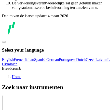
De verwerkingsverantwoordelijke zal geen gebruik maken
van geautomatiseerde besluitvorming ten aanzien van u.
Datum van de laatste update: 4 maart 2026.
Select your language
English
French
Italian
Spanish
German
Portuguese
Dutch
Czech
Latvian
L
Ukrainian
Breadcrumb
Home
Zoek naar instrumenten