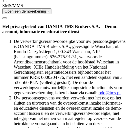
SMS/MMS
Open een demo-rekening »
Het privacybeleid van OANDA TMS Brokers S.A. – Demo-
account, informatie en educatieve dienst
De verwerkingsverantwoordelijke voor uw persoonsgegevens
is OANDA TMS Brokers S.A., gevestigd te Warschau, ul.
Rondo Daszyńskiego 1, 00-843 Warschau, NIP
(belastingnummer): 526-275-91-31, waarvoor de
Arrondissementsrechtbank voor de hoofdstad Warschau in
Warschau, XIIIe Handelsafdeling van het Nationaal
Gerechtsregister, registratiedossiers bijhoudt onder het
nummer KRS: 0000204776, met een aandelenkapitaal van 3
537 560 PLN (volledig gestort). De door de
verwerkingsverantwoordelijke aangestelde functionaris voor
gegevensbescherming is bereikbaar via e-mail:
odo@tms.pl
.
Uw persoonsgegevens worden verwerkt met het oog op het
sluiten en uitvoeren van de overeenkomst inzake informatie-
en educatieve diensten en de overeenkomst inzake de demo-
account tussen u en de verwerkingsverantwoordelijke, met
inbegrip van het nemen van maatregelen op verzoek van de
betrokkene voorafgaand aan het sluiten van deze