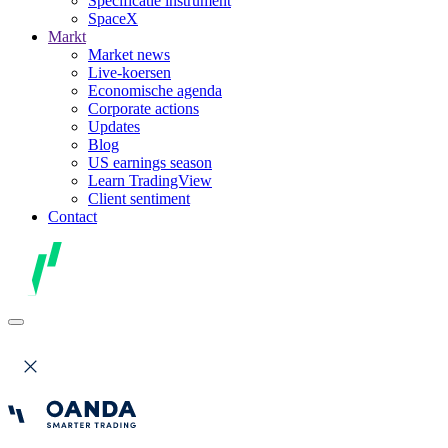
Specificatie instrument
SpaceX
Markt
Market news
Live-koersen
Economische agenda
Corporate actions
Updates
Blog
US earnings season
Learn TradingView
Client sentiment
Contact