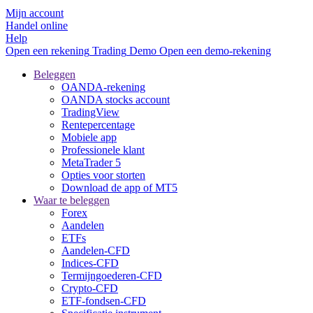
Mijn account
Handel online
Help
Open een rekening
Trading
Demo
Open een demo-rekening
Beleggen
OANDA-rekening
OANDA stocks account
TradingView
Rentepercentage
Mobiele app
Professionele klant
MetaTrader 5
Opties voor storten
Download de app of MT5
Waar te beleggen
Forex
Aandelen
ETFs
Aandelen-CFD
Indices-CFD
Termijngoederen-CFD
Crypto-CFD
ETF-fondsen-CFD