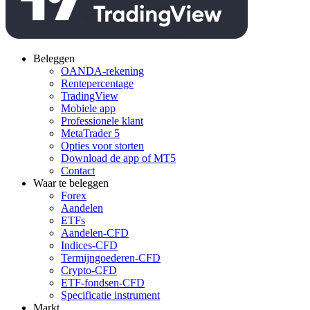
Beleggen
OANDA-rekening
Rentepercentage
TradingView
Mobiele app
Professionele klant
MetaTrader 5
Opties voor storten
Download de app of MT5
Contact
Waar te beleggen
Forex
Aandelen
ETFs
Aandelen-CFD
Indices-CFD
Termijngoederen-CFD
Crypto-CFD
ETF-fondsen-CFD
Specificatie instrument
Markt