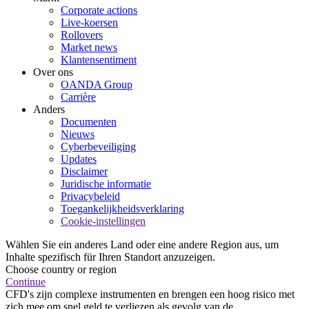
Corporate actions
Live-koersen
Rollovers
Market news
Klantensentiment
Over ons
OANDA Group
Carrière
Anders
Documenten
Nieuws
Cyberbeveiliging
Updates
Disclaimer
Juridische informatie
Privacybeleid
Toegankelijkheidsverklaring
Cookie-instellingen
Wählen Sie ein anderes Land oder eine andere Region aus, um
Inhalte spezifisch für Ihren Standort anzuzeigen.
Choose country or region
Continue
CFD's zijn complexe instrumenten en brengen een hoog risico met
zich mee om snel geld te verliezen als gevolg van de