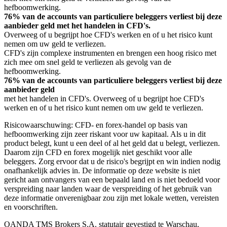
hefboomwerking.
76% van de accounts van particuliere beleggers verliest bij deze
aanbieder geld met het handelen in CFD's.
Overweeg of u begrijpt hoe CFD's werken en of u het risico kunt
nemen om uw geld te verliezen.
CFD's zijn complexe instrumenten en brengen een hoog risico met
zich mee om snel geld te verliezen als gevolg van de
hefboomwerking.
76% van de accounts van particuliere beleggers verliest bij deze
aanbieder geld
met het handelen in CFD's. Overweeg of u begrijpt hoe CFD's
werken en of u het risico kunt nemen om uw geld te verliezen.
Risicowaarschuwing: CFD- en forex-handel op basis van
hefboomwerking zijn zeer riskant voor uw kapitaal. Als u in dit
product belegt, kunt u een deel of al het geld dat u belegt, verliezen.
Daarom zijn CFD en forex mogelijk niet geschikt voor alle
beleggers. Zorg ervoor dat u de risico's begrijpt en win indien nodig
onafhankelijk advies in. De informatie op deze website is niet
gericht aan ontvangers van een bepaald land en is niet bedoeld voor
verspreiding naar landen waar de verspreiding of het gebruik van
deze informatie onverenigbaar zou zijn met lokale wetten, vereisten
en voorschriften.
OANDA TMS Brokers S.A. statutair gevestigd te Warschau,