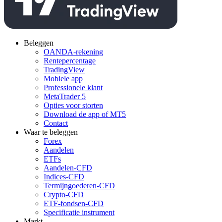
Beleggen
OANDA-rekening
Rentepercentage
TradingView
Mobiele app
Professionele klant
MetaTrader 5
Opties voor storten
Download de app of MT5
Contact
Waar te beleggen
Forex
Aandelen
ETFs
Aandelen-CFD
Indices-CFD
Termijngoederen-CFD
Crypto-CFD
ETF-fondsen-CFD
Specificatie instrument
Markt