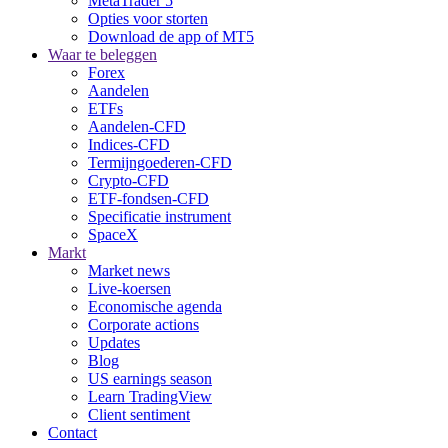
MetaTrader 5
Opties voor storten
Download de app of MT5
Waar te beleggen
Forex
Aandelen
ETFs
Aandelen-CFD
Indices-CFD
Termijngoederen-CFD
Crypto-CFD
ETF-fondsen-CFD
Specificatie instrument
SpaceX
Markt
Market news
Live-koersen
Economische agenda
Corporate actions
Updates
Blog
US earnings season
Learn TradingView
Client sentiment
Contact