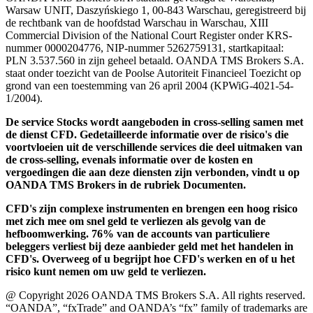
Warsaw UNIT, Daszyńskiego 1, 00-843 Warschau, geregistreerd bij
de rechtbank van de hoofdstad Warschau in Warschau, XIII
Commercial Division of the National Court Register onder KRS-
nummer 0000204776, NIP-nummer 5262759131, startkapitaal:
PLN 3.537.560 in zijn geheel betaald. OANDA TMS Brokers S.A.
staat onder toezicht van de Poolse Autoriteit Financieel Toezicht op
grond van een toestemming van 26 april 2004 (KPWiG-4021-54-
1/2004).
De service Stocks wordt aangeboden in cross-selling samen met
de dienst CFD. Gedetailleerde informatie over de risico's die
voortvloeien uit de verschillende services die deel uitmaken van
de cross-selling, evenals informatie over de kosten en
vergoedingen die aan deze diensten zijn verbonden, vindt u op
OANDA TMS Brokers in de rubriek Documenten.
CFD's zijn complexe instrumenten en brengen een hoog risico
met zich mee om snel geld te verliezen als gevolg van de
hefboomwerking. 76% van de accounts van particuliere
beleggers verliest bij deze aanbieder geld met het handelen in
CFD's. Overweeg of u begrijpt hoe CFD's werken en of u het
risico kunt nemen om uw geld te verliezen.
@ Copyright 2026 OANDA TMS Brokers S.A. All rights reserved.
“OANDA”, “fxTrade” and OANDA’s “fx” family of trademarks are