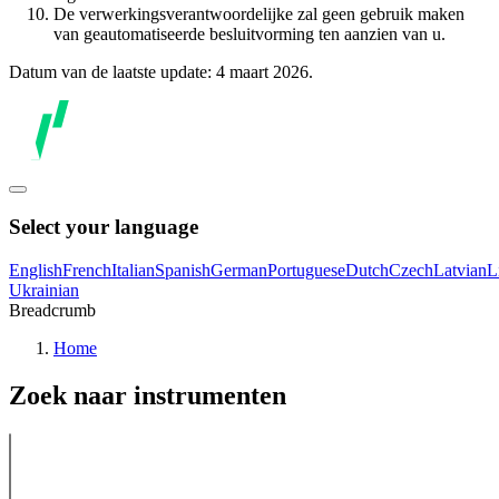
De verwerkingsverantwoordelijke zal geen gebruik maken
van geautomatiseerde besluitvorming ten aanzien van u.
Datum van de laatste update: 4 maart 2026.
Select your language
English
French
Italian
Spanish
German
Portuguese
Dutch
Czech
Latvian
L
Ukrainian
Breadcrumb
Home
Zoek naar instrumenten