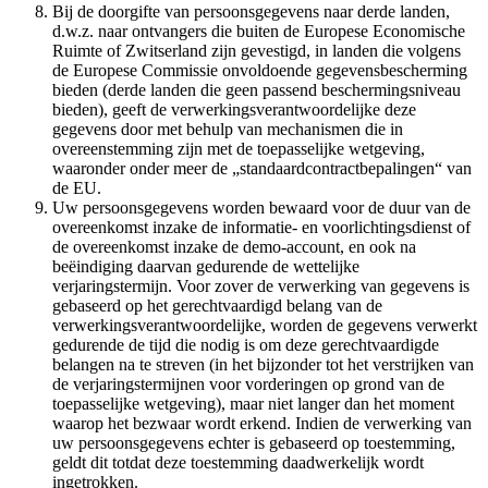
Bij de doorgifte van persoonsgegevens naar derde landen,
d.w.z. naar ontvangers die buiten de Europese Economische
Ruimte of Zwitserland zijn gevestigd, in landen die volgens
de Europese Commissie onvoldoende gegevensbescherming
bieden (derde landen die geen passend beschermingsniveau
bieden), geeft de verwerkingsverantwoordelijke deze
gegevens door met behulp van mechanismen die in
overeenstemming zijn met de toepasselijke wetgeving,
waaronder onder meer de „standaardcontractbepalingen“ van
de EU.
Uw persoonsgegevens worden bewaard voor de duur van de
overeenkomst inzake de informatie- en voorlichtingsdienst of
de overeenkomst inzake de demo-account, en ook na
beëindiging daarvan gedurende de wettelijke
verjaringstermijn. Voor zover de verwerking van gegevens is
gebaseerd op het gerechtvaardigd belang van de
verwerkingsverantwoordelijke, worden de gegevens verwerkt
gedurende de tijd die nodig is om deze gerechtvaardigde
belangen na te streven (in het bijzonder tot het verstrijken van
de verjaringstermijnen voor vorderingen op grond van de
toepasselijke wetgeving), maar niet langer dan het moment
waarop het bezwaar wordt erkend. Indien de verwerking van
uw persoonsgegevens echter is gebaseerd op toestemming,
geldt dit totdat deze toestemming daadwerkelijk wordt
ingetrokken.