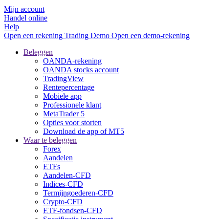
Mijn account
Handel online
Help
Open een rekening
Trading
Demo
Open een demo-rekening
Beleggen
OANDA-rekening
OANDA stocks account
TradingView
Rentepercentage
Mobiele app
Professionele klant
MetaTrader 5
Opties voor storten
Download de app of MT5
Waar te beleggen
Forex
Aandelen
ETFs
Aandelen-CFD
Indices-CFD
Termijngoederen-CFD
Crypto-CFD
ETF-fondsen-CFD