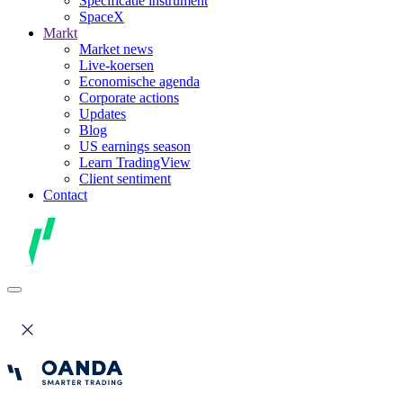
Specificatie instrument
SpaceX
Markt
Market news
Live-koersen
Economische agenda
Corporate actions
Updates
Blog
US earnings season
Learn TradingView
Client sentiment
Contact