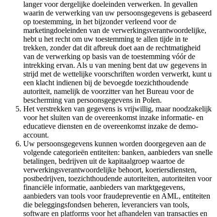
langer voor dergelijke doeleinden verwerken. In gevallen
waarin de verwerking van uw persoonsgegevens is gebaseerd
op toestemming, in het bijzonder verleend voor de
marketingdoeleinden van de verwerkingsverantwoordelijke,
hebt u het recht om uw toestemming te allen tijde in te
trekken, zonder dat dit afbreuk doet aan de rechtmatigheid
van de verwerking op basis van de toestemming vóór de
intrekking ervan. Als u van mening bent dat uw gegevens in
strijd met de wettelijke voorschriften worden verwerkt, kunt u
een klacht indienen bij de bevoegde toezichthoudende
autoriteit, namelijk de voorzitter van het Bureau voor de
bescherming van persoonsgegevens in Polen.
Het verstrekken van gegevens is vrijwillig, maar noodzakelijk
voor het sluiten van de overeenkomst inzake informatie- en
educatieve diensten en de overeenkomst inzake de demo-
account.
Uw persoonsgegevens kunnen worden doorgegeven aan de
volgende categorieën entiteiten: banken, aanbieders van snelle
betalingen, bedrijven uit de kapitaalgroep waartoe de
verwerkingsverantwoordelijke behoort, koeriersdiensten,
postbedrijven, toezichthoudende autoriteiten, autoriteiten voor
financiële informatie, aanbieders van marktgegevens,
aanbieders van tools voor fraudepreventie en AML, entiteiten
die beleggingsfondsen beheren, leveranciers van tools,
software en platforms voor het afhandelen van transacties en