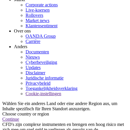
Corporate actions
Live-koersen
Rollovers
Market news
Klantensentiment
Over ons
OANDA Group
Carrière
Anders
Documenten
Nieuws
Cyberbeveiliging
Updates
Disclaimer
Juridische informatie
Privacybeleid
Toegankelijkheidsverklaring
Cookie-instellingen
Wählen Sie ein anderes Land oder eine andere Region aus, um
Inhalte spezifisch für Ihren Standort anzuzeigen.
Choose country or region
Continue
CFD's zijn complexe instrumenten en brengen een hoog risico met
zich mee om snel geld te verliezen als gevolg van de