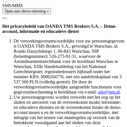
SMS/MMS
Open een demo-rekening »
Het privacybeleid van OANDA TMS Brokers S.A. – Demo-
account, informatie en educatieve dienst
De verwerkingsverantwoordelijke voor uw persoonsgegevens
is OANDA TMS Brokers S.A., gevestigd te Warschau, ul.
Rondo Daszyńskiego 1, 00-843 Warschau, NIP
(belastingnummer): 526-275-91-31, waarvoor de
Arrondissementsrechtbank voor de hoofdstad Warschau in
Warschau, XIIIe Handelsafdeling van het Nationaal
Gerechtsregister, registratiedossiers bijhoudt onder het
nummer KRS: 0000204776, met een aandelenkapitaal van 3
537 560 PLN (volledig gestort). De door de
verwerkingsverantwoordelijke aangestelde functionaris voor
gegevensbescherming is bereikbaar via e-mail:
odo@tms.pl
.
Uw persoonsgegevens worden verwerkt met het oog op het
sluiten en uitvoeren van de overeenkomst inzake informatie-
en educatieve diensten en de overeenkomst inzake de demo-
account tussen u en de verwerkingsverantwoordelijke, met
inbegrip van het nemen van maatregelen op verzoek van de
betrokkene voorafgaand aan het sluiten van deze