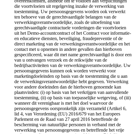
overeenkomsten, alsmede om te voldoen aan verplichtingen
die voortvloeien uit regelgeving inzake de verwerking van
toestemming. Uw persoonsgegevens worden ook verwerkt
ten behoeve van de gerechtvaardigde belangen van de
verwerkingsverantwoordelijke, zoals de uitoefening van
gerechtvaardigde contractuele vorderingen die voortvloeien
uit het Demo-accountcontract of het Contract voor informatie-
en educatieve diensten, beveiliging, fraudepreventie of de
direct marketing van de verwerkingsverantwoordelijke en het
contact met u opnemen in andere gevallen dan hierboven
gespecificeerd, waar dit met name gerechtvaardigd is door een
van u ontvangen verzoek en de reikwijdte van de
bedrijfsactiviteiten van de verwerkingsverantwoordelijke. Uw
persoonsgegevens kunnen ook worden verwerkt voor
marketingdoeleinden op basis van de toestemming die u aan
de verwerkingsverantwoordelijke hebt gegeven. Verwerking
voor andere doeleinden dan de hierboven genoemde kan
plaatsvinden: (i) op basis van het verkrijgen van aanvullende
toestemming, (ii) op basis van toepasselijke wetgeving, of (iii)
wanneer dit verenigbaar is met het doel waarvoor de
persoonsgegevens oorspronkelijk zijn verzameld (Artikel 6,
lid 4, van Verordening (EU) 2016/679 van het Europees
Parlement en de Raad van 27 april 2016 betreffende de
bescherming van natuurlijke personen in verband met de
verwerking van persoonsgegevens en betreffende het vrije