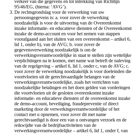
verkeer van die gegevens en tot intrekking van Richtlijn
95/46/EG, (hierna: ‘AVG’).
De rechtsgrondslag voor de verwerking van uw
persoonsgegevens is: a. voor zover de verwerking
noodzakelijk is voor de uitvoering van de Overeenkomst
inzake informatie- en educatieve diensten of de Overeenkomst
inzake de demo-account en voor het nemen van stappen
voorafgaand aan het sluiten van een overeenkomst – artikel 6,
lid 1, onder b), van de AVG; b. voor zover de
gegevensverwerking noodzakelijk is om de
verwerkingsverantwoordelijke in staat te stellen zijn wettelijke
verplichtingen na te komen, met name wat betreft de naleving
van de regelgeving – artikel 6, lid 1, onder c, van de AVG; c.
voor zover de verwerking noodzakelijk is voor doeleinden die
voortvloeien uit de gerechtvaardigde belangen van de
verwerkingsverantwoordelijke, zoals het verrichten van
noodzakelijke betalingen en het doen gelden van vorderingen
die voortvloeien uit de gesloten overeenkomst inzake
informatie- en educatieve diensten of de overeenkomst inzake
de demo-account, beveiliging, fraudepreventie of direct
marketing door de verwerkingsverantwoordelijke of het
contact met u opnemen, voor zover dit met name
gerechtvaardigd is door een van u ontvangen verzoek en de
reikwijdte van de bedrijfsactiviteiten van de
verwerkingsverantwoordelijke – artikel 6, lid 1, onder f, van