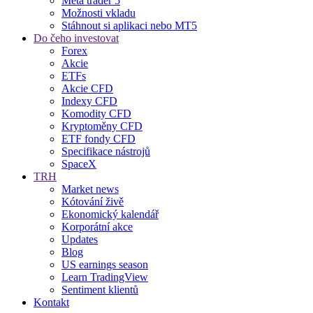
Meta trader 5
Možnosti vkladu
Stáhnout si aplikaci nebo MT5
Do čeho investovat
Forex
Akcie
ETFs
Akcie CFD
Indexy CFD
Komodity CFD
Kryptoměny CFD
ETF fondy CFD
Specifikace nástrojů
SpaceX
TRH
Market news
Kótování živě
Ekonomický kalendář
Korporátní akce
Updates
Blog
US earnings season
Learn TradingView
Sentiment klientů
Kontakt