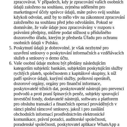
zpracovávat. V případech, kdy je zpracování vašich osobních
údajů založeno na souhlasu, zejména uděleném pro
marketingové účely správce údajů, máte právo svůj souhlas
kdykoli odvolat, aniž by to mělo vliv na zákonnost zpracování
založeného na souhlasu před jeho odvoláním. Pokud se
domníváte, že vaše údaje jsou zpracovávány v rozporu s
právními předpisy, můžete podat stížnost u příslušného
dozorového úřadu, kterým je předseda Úřadu pro ochranu
osobních údajů v Polsku.
Poskytnutí údajů je dobrovolné, je však nezbytné pro
uzavření smlouvy o poskytování informačních a vzdělávacích
služeb a smlouvy o demo účtu.
Vaše osobní údaje mohou být předány následujícím
kategoriím subjektů: bankám, subjektům poskytujícím služby
rychlých plateb, společnostem z kapitálové skupiny, k níž
patří správce údajů, kurýrní služby, poštovní operátoři,
dozorové orgány, orgány pro finanční informace,
poskytovatelé tržních dat, poskytovatelé nástrojů pro prevenci
podvodů a proti praní špinavých peněz, subjekty spravující
investiční fondy, dodavatelé nástrojů, softwaru a platforem
pro obsluhu transakcí a finančních operací prováděných v
rámci plnění rámcové smlouvy, jakož i pro zasílání
obchodních informací prostřednictvím elektronické
komunikace, právní poradci, auditorské společnosti,
poradenské společnosti, poskytovatel aplikace WhatsApp a