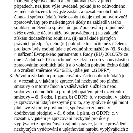
marketing správce údajů a kontaktování vás v jiných
případech, než jsou výše uvedené, pokud je to odůvodněno
zejména dotazem, který jste zaslali, a rozsahem obchodní
činnosti správce údajů. Vaše osobní údaje mohou být rovněž
zpracovávány pro marketingové účely na základě vašeho
souhlasu uděleného správci údajů. Zpracování pro jiné než
výše uvedené účely může být prováděno: (i) na základě
získání dodatečného souhlasu, (ii) na základě platných
právních předpisů, nebo (iii) pokud je to slučitelné s účelem,
pro který byly osobní údaje původně shromážděny (čl. 6 odst.
4 nařízení Evropského parlamentu a Rady (EU) 2016/679 ze
dne 27. dubna 2016 o ochraně fyzických osob v souvislosti se
zpracováním osobních údajů a o volném pohybu těchto údajů
a o zrušení směrnice 95/46/ES, (dále jen: „GDPR“).
Právním základem pro zpracování vašich osobních údajů je:
a. v rozsahu, v jakém je zpracování nezbytné pro plnění
smlouvy o informačních a vzdělávacích službách nebo
smlouvy o demo účtu a pro přijetí opatření před uzavřením
smlouvy – čl. 6 odst. 1 písm. b) GDPR; b. v rozsahu, v jakém
je zpracování údajů nezbytné pro to, aby správce údajů mohl
plnit své zákonné povinnosti, spočívající zejména v
dodržování předpisů – čl. 6 odst. 1 písm. c) GDPR; c. v
rozsahu, v jakém je zpracování nezbytné pro účely
vyplývající z oprávněných zájmů správce, jako je provádění
nezbytných vyúčtování a uplatňování nároků vyplývajících z