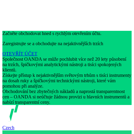
Začněte obchodovat hned s rychlým otevřením účtu.
Zaregistrujte se a obchodujte na nejaktivnějších trzích
OTEVŘÍT ÚČET
Společnost OANDA se může pochlubit více než 20 lety působení
na trzích, špičkovými analytickými nástroji a tisíci spokojených
klientů.
Získejte přístup k nejaktivnějším světovým trhům s tisíci instrumenty
na dosah ruky a špičkovými technickými nástroji, které vám
pomohou při analýze.
Obchodování bez zbytečných nákladů a naprostá transparentnost
cen – OANDA si neúčtuje žádnou provizi u hlavních instrumentů a
nabízí transparentní ceny.
Czech