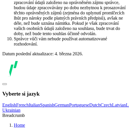
zpracování údajů založeno na oprávněném zájmu správce,
budou údaje zpracovávány po dobu nezbytnou k prosazování
těchto oprávněných zájmů (zejména do uplynutí promlčecích
lhůt pro nároky podle platných právních předpisů), avšak ne
déle, než bude uznána námitka. Pokud je však zpracování
vašich osobních údajů založeno na souhlasu, bude trvat do
doby, než bude tento souhlas účinně odvolán.
Správce vůči vám nebude používat automatizované
rozhodování.
Datum poslední aktualizace: 4. března 2026.
Vyberte si jazyk
English
French
Italian
Spanish
German
Portuguese
Dutch
Czech
Latvian
L
Ukrainian
Breadcrumb
Home