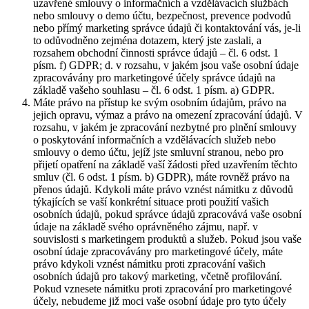
uzavřené smlouvy o informačních a vzdělávacích službách
nebo smlouvy o demo účtu, bezpečnost, prevence podvodů
nebo přímý marketing správce údajů či kontaktování vás, je-li
to odůvodněno zejména dotazem, který jste zaslali, a
rozsahem obchodní činnosti správce údajů – čl. 6 odst. 1
písm. f) GDPR; d. v rozsahu, v jakém jsou vaše osobní údaje
zpracovávány pro marketingové účely správce údajů na
základě vašeho souhlasu – čl. 6 odst. 1 písm. a) GDPR.
Máte právo na přístup ke svým osobním údajům, právo na
jejich opravu, výmaz a právo na omezení zpracování údajů. V
rozsahu, v jakém je zpracování nezbytné pro plnění smlouvy
o poskytování informačních a vzdělávacích služeb nebo
smlouvy o demo účtu, jejíž jste smluvní stranou, nebo pro
přijetí opatření na základě vaší žádosti před uzavřením těchto
smluv (čl. 6 odst. 1 písm. b) GDPR), máte rovněž právo na
přenos údajů. Kdykoli máte právo vznést námitku z důvodů
týkajících se vaší konkrétní situace proti použití vašich
osobních údajů, pokud správce údajů zpracovává vaše osobní
údaje na základě svého oprávněného zájmu, např. v
souvislosti s marketingem produktů a služeb. Pokud jsou vaše
osobní údaje zpracovávány pro marketingové účely, máte
právo kdykoli vznést námitku proti zpracování vašich
osobních údajů pro takový marketing, včetně profilování.
Pokud vznesete námitku proti zpracování pro marketingové
účely, nebudeme již moci vaše osobní údaje pro tyto účely