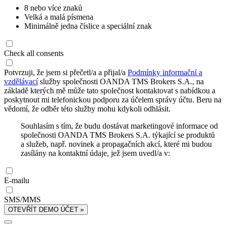
8 nebo více znaků
Velká a malá písmena
Minimálně jedna číslice a speciální znak
Check all consents
Potvrzuji, že jsem si přečetl/a a přijal/a
Podmínky informační a
vzdělávací
služby společnosti OANDA TMS Brokers S.A., na
základě kterých mě může tato společnost kontaktovat s nabídkou a
poskytnout mi telefonickou podporu za účelem správy účtu. Beru na
vědomí, že odběr této služby mohu kdykoli odhlásit.
Souhlasím s tím, že budu dostávat marketingové informace od
společnosti OANDA TMS Brokers S.A. týkající se produktů
a služeb, např. novinek a propagačních akcí, které mi budou
zasílány na kontaktní údaje, jež jsem uvedl/a v:
E-mailu
SMS/MMS
OTEVŘÍT DEMO ÚČET »