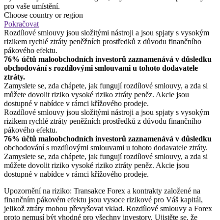
pro vaše umístění.
Choose country or region
Pokračovat
Rozdílové smlouvy jsou složitými nástroji a jsou spjaty s vysokým
rizikem rychlé ztráty peněžních prostředků z důvodu finančního
pákového efektu.
76% účtů maloobchodních investorů zaznamenává v důsledku
obchodování s rozdílovými smlouvami u tohoto dodavatele
ztráty.
Zamyslete se, zda chápete, jak fungují rozdílové smlouvy, a zda si
můžete dovolit riziko vysoké riziko ztráty peněz. Akcie jsou
dostupné v nabídce v rámci křížového prodeje.
Rozdílové smlouvy jsou složitými nástroji a jsou spjaty s vysokým
rizikem rychlé ztráty peněžních prostředků z důvodu finančního
pákového efektu.
76% účtů maloobchodních investorů zaznamenává v důsledku
obchodování s rozdílovými smlouvami u tohoto dodavatele ztráty.
Zamyslete se, zda chápete, jak fungují rozdílové smlouvy, a zda si
můžete dovolit riziko vysoké riziko ztráty peněz. Akcie jsou
dostupné v nabídce v rámci křížového prodeje.
Upozornění na riziko: Transakce Forex a kontrakty založené na
finančním pákovém efektu jsou vysoce rizikové pro Váš kapitál,
jelikož ztráty mohou převyšovat vklad. Rozdílové smlouvy a Forex
proto nemusí být vhodné pro všechny investory. Ujistěte se, že