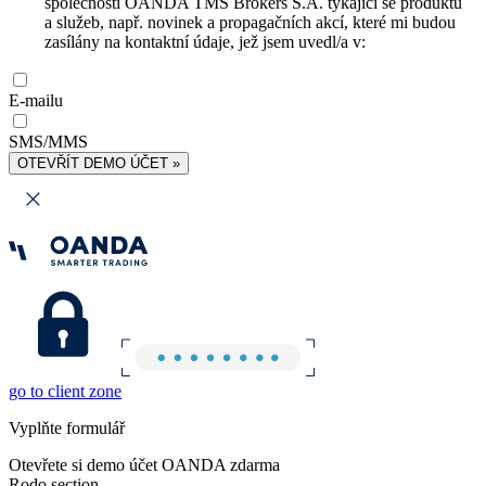
společnosti OANDA TMS Brokers S.A. týkající se produktů
a služeb, např. novinek a propagačních akcí, které mi budou
zasílány na kontaktní údaje, jež jsem uvedl/a v:
E-mailu
SMS/MMS
OTEVŘÍT DEMO ÚČET »
go to client zone
Vyplňte formulář
Otevřete si demo účet OANDA zdarma
Rodo section