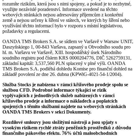
rozumíte rizikům, která jsou s nimi spojeny, a pokud je to nezbytné,
využijte nezávislé poradenství. Informace uvedené na těchto
webových stránkách nejsou adresovány příjemcům z konkrétní
země a nejsou určeny k šíření ve státech, ve kterých by šíření nebo
využívání těchto informací bylo v rozporu s místní legislativou,
požadavky a regulacemi.
OANDA TMS Brokers S.A. se sídlem ve Varšavě v Warsaw UNIT,
Daszyńskiego 1, 00-843 Varšava, zapsaný u Obvodního soudu pro
hl. m. Varšavu ve Varšavě, XIII. hospodářský úsek Národního
soudního registru pod číslem KRS 0000204776, DIČ 5262759131,
základní kapitál: 3,537,560 PLN splacený v plné výši. OANDA
TMS Brokers S.A. podléhá dohledu Komise pro finanční dohled na
základě povolení ze dne 26. dubna (KPWiG-4021-54-1/2004).
Služba Stocks je nabízena v rámci křížového prodeje spolu se
službou CFD. Podrobné informace týkající se rizik
vyplývajících z jednotlivých služeb nabízených v rámci
křížového prodeje a informace o nákladech a poplatcích
spojených s těmito službami najdete na webových stránkách
OANDA TMS Brokers v sekci Dokumenty.
Rozdílové smlouvy jsou složitými nástroji a jsou spjaty s
vysokým rizikem rychlé ztráty peněžních prostředků z důvodu
finančního pákového efektu. 76% účtů maloobchodních