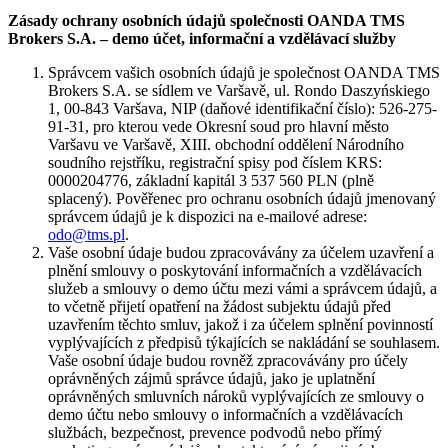
Zásady ochrany osobních údajů společnosti OANDA TMS
Brokers S.A. – demo účet, informační a vzdělávací služby
Správcem vašich osobních údajů je společnost OANDA TMS
Brokers S.A. se sídlem ve Varšavě, ul. Rondo Daszyńskiego
1, 00-843 Varšava, NIP (daňové identifikační číslo): 526-275-
91-31, pro kterou vede Okresní soud pro hlavní město
Varšavu ve Varšavě, XIII. obchodní oddělení Národního
soudního rejstříku, registrační spisy pod číslem KRS:
0000204776, základní kapitál 3 537 560 PLN (plně
splacený). Pověřenec pro ochranu osobních údajů jmenovaný
správcem údajů je k dispozici na e-mailové adrese:
odo@tms.pl
.
Vaše osobní údaje budou zpracovávány za účelem uzavření a
plnění smlouvy o poskytování informačních a vzdělávacích
služeb a smlouvy o demo účtu mezi vámi a správcem údajů, a
to včetně přijetí opatření na žádost subjektu údajů před
uzavřením těchto smluv, jakož i za účelem splnění povinností
vyplývajících z předpisů týkajících se nakládání se souhlasem.
Vaše osobní údaje budou rovněž zpracovávány pro účely
oprávněných zájmů správce údajů, jako je uplatnění
oprávněných smluvních nároků vyplývajících ze smlouvy o
demo účtu nebo smlouvy o informačních a vzdělávacích
službách, bezpečnost, prevence podvodů nebo přímý