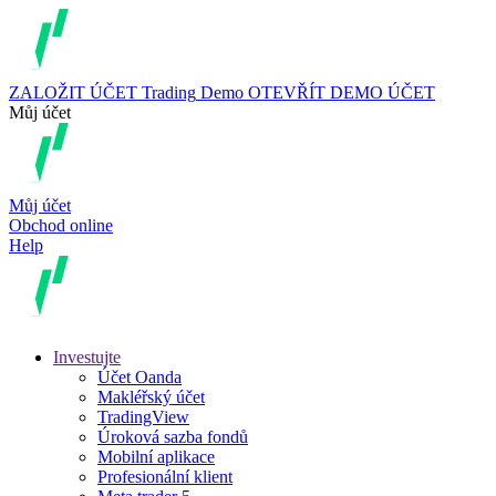
ZALOŽIT ÚČET
Trading
Demo
OTEVŘÍT DEMO ÚČET
Můj účet
Můj účet
Obchod online
Help
Investujte
Účet Oanda
Makléřský účet
TradingView
Úroková sazba fondů
Mobilní aplikace
Profesionální klient