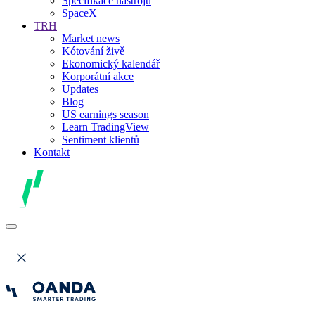
Specifikace nástrojů
SpaceX
TRH
Market news
Kótování živě
Ekonomický kalendář
Korporátní akce
Updates
Blog
US earnings season
Learn TradingView
Sentiment klientů
Kontakt