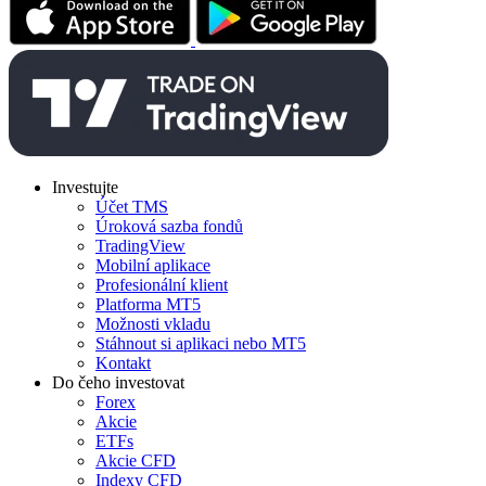
Investujte
Účet TMS
Úroková sazba fondů
TradingView
Mobilní aplikace
Profesionální klient
Platforma MT5
Možnosti vkladu
Stáhnout si aplikaci nebo MT5
Kontakt
Do čeho investovat
Forex
Akcie
ETFs
Akcie CFD
Indexy CFD