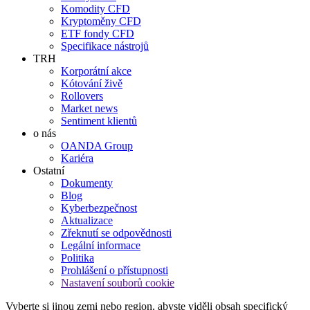
Komodity CFD
Kryptoměny CFD
ETF fondy CFD
Specifikace nástrojů
TRH
Korporátní akce
Kótování živě
Rollovers
Market news
Sentiment klientů
o nás
OANDA Group
Kariéra
Ostatní
Dokumenty
Blog
Kyberbezpečnost
Aktualizace
Zřeknutí se odpovědnosti
Legální informace
Politika
Prohlášení o přístupnosti
Nastavení souborů cookie
Vyberte si jinou zemi nebo region, abyste viděli obsah specifický