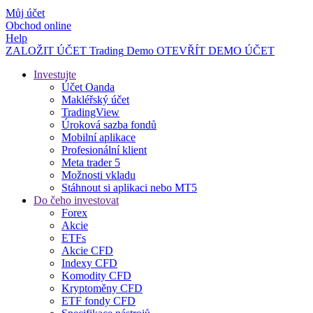
Můj účet
Obchod online
Help
ZALOŽIT ÚČET
Trading
Demo
OTEVŘÍT DEMO ÚČET
Investujte
Účet Oanda
Makléřský účet
TradingView
Úroková sazba fondů
Mobilní aplikace
Profesionální klient
Meta trader 5
Možnosti vkladu
Stáhnout si aplikaci nebo MT5
Do čeho investovat
Forex
Akcie
ETFs
Akcie CFD
Indexy CFD
Komodity CFD
Kryptoměny CFD
ETF fondy CFD