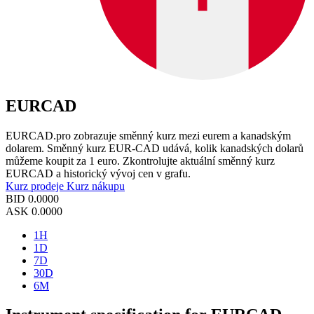
EURCAD
EURCAD.pro zobrazuje směnný kurz mezi eurem a kanadským
dolarem. Směnný kurz EUR-CAD udává, kolik kanadských dolarů
můžeme koupit za 1 euro. Zkontrolujte aktuální směnný kurz
EURCAD a historický vývoj cen v grafu.
Kurz prodeje
Kurz nákupu
BID
0.0000
ASK
0.0000
1H
1D
7D
30D
6M