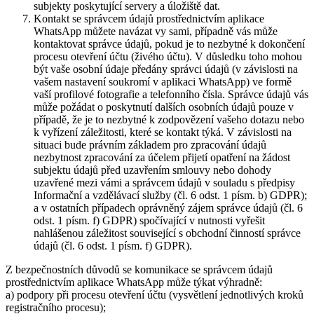
subjekty poskytující servery a úložiště dat.
Kontakt se správcem údajů prostřednictvím aplikace
WhatsApp můžete navázat vy sami, případně vás může
kontaktovat správce údajů, pokud je to nezbytné k dokončení
procesu otevření účtu (živého účtu). V důsledku toho mohou
být vaše osobní údaje předány správci údajů (v závislosti na
vašem nastavení soukromí v aplikaci WhatsApp) ve formě
vaší profilové fotografie a telefonního čísla. Správce údajů vás
může požádat o poskytnutí dalších osobních údajů pouze v
případě, že je to nezbytné k zodpovězení vašeho dotazu nebo
k vyřízení záležitosti, které se kontakt týká. V závislosti na
situaci bude právním základem pro zpracování údajů
nezbytnost zpracování za účelem přijetí opatření na žádost
subjektu údajů před uzavřením smlouvy nebo dohody
uzavřené mezi vámi a správcem údajů v souladu s předpisy
Informační a vzdělávací služby (čl. 6 odst. 1 písm. b) GDPR);
a v ostatních případech oprávněný zájem správce údajů (čl. 6
odst. 1 písm. f) GDPR) spočívající v nutnosti vyřešit
nahlášenou záležitost související s obchodní činností správce
údajů (čl. 6 odst. 1 písm. f) GDPR).
Z bezpečnostních důvodů se komunikace se správcem údajů
prostřednictvím aplikace WhatsApp může týkat výhradně:
a) podpory při procesu otevření účtu (vysvětlení jednotlivých kroků
registračního procesu);