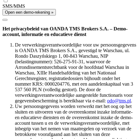
SMS/MMS
Open een demo-rekening »
Het privacybeleid van OANDA TMS Brokers S.A. – Demo-
account, informatie en educatieve dienst
De verwerkingsverantwoordelijke voor uw persoonsgegevens
is OANDA TMS Brokers S.A., gevestigd te Warschau, ul.
Rondo Daszyńskiego 1, 00-843 Warschau, NIP
(belastingnummer): 526-275-91-31, waarvoor de
Arrondissementsrechtbank voor de hoofdstad Warschau in
Warschau, XIIIe Handelsafdeling van het Nationaal
Gerechtsregister, registratiedossiers bijhoudt onder het
nummer KRS: 0000204776, met een aandelenkapitaal van 3
537 560 PLN (volledig gestort). De door de
verwerkingsverantwoordelijke aangestelde functionaris voor
gegevensbescherming is bereikbaar via e-mail:
odo@tms.pl
.
Uw persoonsgegevens worden verwerkt met het oog op het
sluiten en uitvoeren van de overeenkomst inzake informatie-
en educatieve diensten en de overeenkomst inzake de demo-
account tussen u en de verwerkingsverantwoordelijke, met
inbegrip van het nemen van maatregelen op verzoek van de
betrokkene voorafgaand aan het sluiten van deze