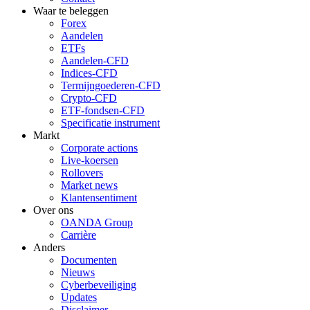
Waar te beleggen
Forex
Aandelen
ETFs
Aandelen-CFD
Indices-CFD
Termijngoederen-CFD
Crypto-CFD
ETF-fondsen-CFD
Specificatie instrument
Markt
Corporate actions
Live-koersen
Rollovers
Market news
Klantensentiment
Over ons
OANDA Group
Carrière
Anders
Documenten
Nieuws
Cyberbeveiliging
Updates
Disclaimer