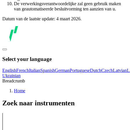
De verwerkingsverantwoordelijke zal geen gebruik maken
van geautomatiseerde besluitvorming ten aanzien van u.
Datum van de laatste update: 4 maart 2026.
Select your language
English
French
Italian
Spanish
German
Portuguese
Dutch
Czech
Latvian
L
Ukrainian
Breadcrumb
Home
Zoek naar instrumenten