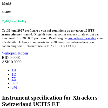
Markt
shares
Tijdelijke aanbieding:
Tot 30 juni 2027 profiteert u van nul commissie op uw eerste 10 ETF-
transacties per maand.
Dit geldt voor transacties met een totale omzet van
maximaal EUR 200.000 per maand. Raadpleeg de
promotievoorwaarden
voor
alle details. De laagste commissie in de 30 dagen voorafgaand aan deze
aanbieding was 0,1% (minimaal 5 PLN / 1 USD / 1 EUR).
Verkopen
Kopen
BID
0.0000
ASK
0.0000
1H
1D
7D
30D
6M
Instrument specification for Xtrackers
Switzerland UCITS ET