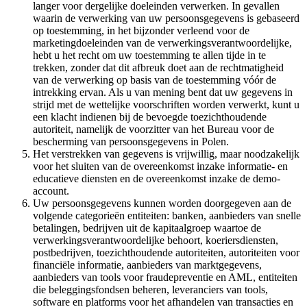
langer voor dergelijke doeleinden verwerken. In gevallen
waarin de verwerking van uw persoonsgegevens is gebaseerd
op toestemming, in het bijzonder verleend voor de
marketingdoeleinden van de verwerkingsverantwoordelijke,
hebt u het recht om uw toestemming te allen tijde in te
trekken, zonder dat dit afbreuk doet aan de rechtmatigheid
van de verwerking op basis van de toestemming vóór de
intrekking ervan. Als u van mening bent dat uw gegevens in
strijd met de wettelijke voorschriften worden verwerkt, kunt u
een klacht indienen bij de bevoegde toezichthoudende
autoriteit, namelijk de voorzitter van het Bureau voor de
bescherming van persoonsgegevens in Polen.
Het verstrekken van gegevens is vrijwillig, maar noodzakelijk
voor het sluiten van de overeenkomst inzake informatie- en
educatieve diensten en de overeenkomst inzake de demo-
account.
Uw persoonsgegevens kunnen worden doorgegeven aan de
volgende categorieën entiteiten: banken, aanbieders van snelle
betalingen, bedrijven uit de kapitaalgroep waartoe de
verwerkingsverantwoordelijke behoort, koeriersdiensten,
postbedrijven, toezichthoudende autoriteiten, autoriteiten voor
financiële informatie, aanbieders van marktgegevens,
aanbieders van tools voor fraudepreventie en AML, entiteiten
die beleggingsfondsen beheren, leveranciers van tools,
software en platforms voor het afhandelen van transacties en