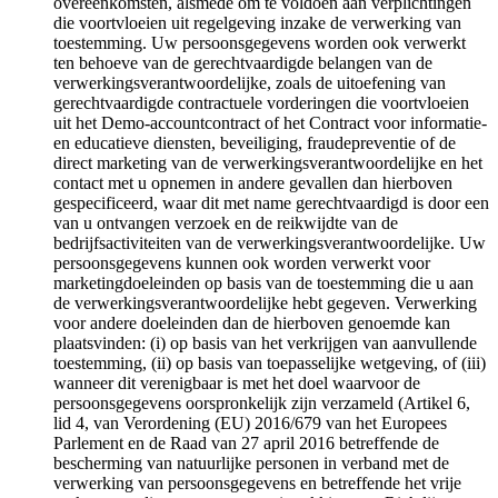
overeenkomsten, alsmede om te voldoen aan verplichtingen
die voortvloeien uit regelgeving inzake de verwerking van
toestemming. Uw persoonsgegevens worden ook verwerkt
ten behoeve van de gerechtvaardigde belangen van de
verwerkingsverantwoordelijke, zoals de uitoefening van
gerechtvaardigde contractuele vorderingen die voortvloeien
uit het Demo-accountcontract of het Contract voor informatie-
en educatieve diensten, beveiliging, fraudepreventie of de
direct marketing van de verwerkingsverantwoordelijke en het
contact met u opnemen in andere gevallen dan hierboven
gespecificeerd, waar dit met name gerechtvaardigd is door een
van u ontvangen verzoek en de reikwijdte van de
bedrijfsactiviteiten van de verwerkingsverantwoordelijke. Uw
persoonsgegevens kunnen ook worden verwerkt voor
marketingdoeleinden op basis van de toestemming die u aan
de verwerkingsverantwoordelijke hebt gegeven. Verwerking
voor andere doeleinden dan de hierboven genoemde kan
plaatsvinden: (i) op basis van het verkrijgen van aanvullende
toestemming, (ii) op basis van toepasselijke wetgeving, of (iii)
wanneer dit verenigbaar is met het doel waarvoor de
persoonsgegevens oorspronkelijk zijn verzameld (Artikel 6,
lid 4, van Verordening (EU) 2016/679 van het Europees
Parlement en de Raad van 27 april 2016 betreffende de
bescherming van natuurlijke personen in verband met de
verwerking van persoonsgegevens en betreffende het vrije