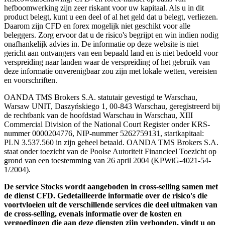
hefboomwerking zijn zeer riskant voor uw kapitaal. Als u in dit
product belegt, kunt u een deel of al het geld dat u belegt, verliezen.
Daarom zijn CFD en forex mogelijk niet geschikt voor alle
beleggers. Zorg ervoor dat u de risico's begrijpt en win indien nodig
onafhankelijk advies in. De informatie op deze website is niet
gericht aan ontvangers van een bepaald land en is niet bedoeld voor
verspreiding naar landen waar de verspreiding of het gebruik van
deze informatie onverenigbaar zou zijn met lokale wetten, vereisten
en voorschriften.
OANDA TMS Brokers S.A. statutair gevestigd te Warschau,
Warsaw UNIT, Daszyńskiego 1, 00-843 Warschau, geregistreerd bij
de rechtbank van de hoofdstad Warschau in Warschau, XIII
Commercial Division of the National Court Register onder KRS-
nummer 0000204776, NIP-nummer 5262759131, startkapitaal:
PLN 3.537.560 in zijn geheel betaald. OANDA TMS Brokers S.A.
staat onder toezicht van de Poolse Autoriteit Financieel Toezicht op
grond van een toestemming van 26 april 2004 (KPWiG-4021-54-
1/2004).
De service Stocks wordt aangeboden in cross-selling samen met
de dienst CFD. Gedetailleerde informatie over de risico's die
voortvloeien uit de verschillende services die deel uitmaken van
de cross-selling, evenals informatie over de kosten en
vergoedingen die aan deze diensten zijn verbonden, vindt u op