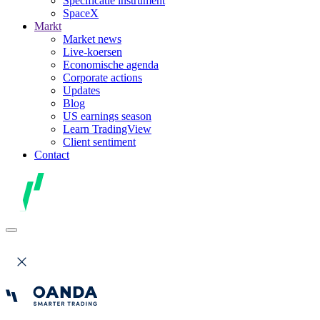
Specificatie instrument
SpaceX
Markt
Market news
Live-koersen
Economische agenda
Corporate actions
Updates
Blog
US earnings season
Learn TradingView
Client sentiment
Contact