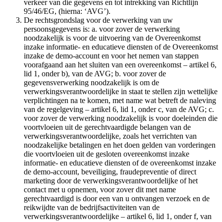
verkeer van die gegevens en tot intrekking van Richtlijn
95/46/EG, (hierna: ‘AVG’).
De rechtsgrondslag voor de verwerking van uw
persoonsgegevens is: a. voor zover de verwerking
noodzakelijk is voor de uitvoering van de Overeenkomst
inzake informatie- en educatieve diensten of de Overeenkomst
inzake de demo-account en voor het nemen van stappen
voorafgaand aan het sluiten van een overeenkomst – artikel 6,
lid 1, onder b), van de AVG; b. voor zover de
gegevensverwerking noodzakelijk is om de
verwerkingsverantwoordelijke in staat te stellen zijn wettelijke
verplichtingen na te komen, met name wat betreft de naleving
van de regelgeving – artikel 6, lid 1, onder c, van de AVG; c.
voor zover de verwerking noodzakelijk is voor doeleinden die
voortvloeien uit de gerechtvaardigde belangen van de
verwerkingsverantwoordelijke, zoals het verrichten van
noodzakelijke betalingen en het doen gelden van vorderingen
die voortvloeien uit de gesloten overeenkomst inzake
informatie- en educatieve diensten of de overeenkomst inzake
de demo-account, beveiliging, fraudepreventie of direct
marketing door de verwerkingsverantwoordelijke of het
contact met u opnemen, voor zover dit met name
gerechtvaardigd is door een van u ontvangen verzoek en de
reikwijdte van de bedrijfsactiviteiten van de
verwerkingsverantwoordelijke – artikel 6, lid 1, onder f, van