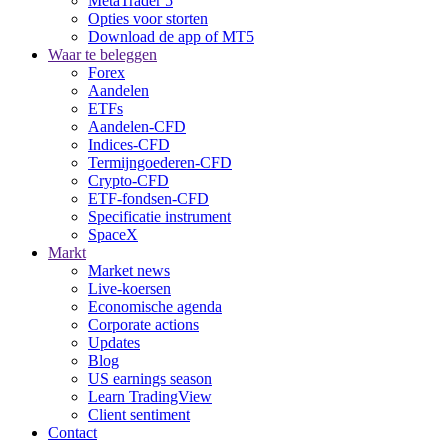
MetaTrader 5
Opties voor storten
Download de app of MT5
Waar te beleggen
Forex
Aandelen
ETFs
Aandelen-CFD
Indices-CFD
Termijngoederen-CFD
Crypto-CFD
ETF-fondsen-CFD
Specificatie instrument
SpaceX
Markt
Market news
Live-koersen
Economische agenda
Corporate actions
Updates
Blog
US earnings season
Learn TradingView
Client sentiment
Contact