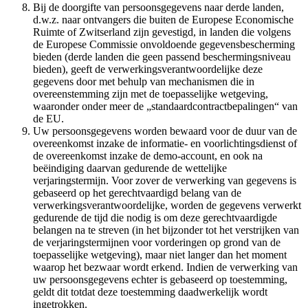
Bij de doorgifte van persoonsgegevens naar derde landen,
d.w.z. naar ontvangers die buiten de Europese Economische
Ruimte of Zwitserland zijn gevestigd, in landen die volgens
de Europese Commissie onvoldoende gegevensbescherming
bieden (derde landen die geen passend beschermingsniveau
bieden), geeft de verwerkingsverantwoordelijke deze
gegevens door met behulp van mechanismen die in
overeenstemming zijn met de toepasselijke wetgeving,
waaronder onder meer de „standaardcontractbepalingen“ van
de EU.
Uw persoonsgegevens worden bewaard voor de duur van de
overeenkomst inzake de informatie- en voorlichtingsdienst of
de overeenkomst inzake de demo-account, en ook na
beëindiging daarvan gedurende de wettelijke
verjaringstermijn. Voor zover de verwerking van gegevens is
gebaseerd op het gerechtvaardigd belang van de
verwerkingsverantwoordelijke, worden de gegevens verwerkt
gedurende de tijd die nodig is om deze gerechtvaardigde
belangen na te streven (in het bijzonder tot het verstrijken van
de verjaringstermijnen voor vorderingen op grond van de
toepasselijke wetgeving), maar niet langer dan het moment
waarop het bezwaar wordt erkend. Indien de verwerking van
uw persoonsgegevens echter is gebaseerd op toestemming,
geldt dit totdat deze toestemming daadwerkelijk wordt
ingetrokken.