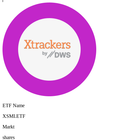
ETF Name
XSMI.ETF
Markt
shares