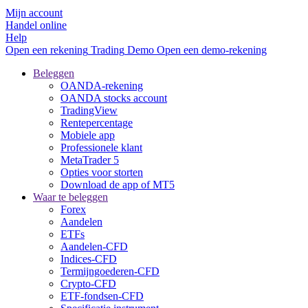
Mijn account
Handel online
Help
Open een rekening
Trading
Demo
Open een demo-rekening
Beleggen
OANDA-rekening
OANDA stocks account
TradingView
Rentepercentage
Mobiele app
Professionele klant
MetaTrader 5
Opties voor storten
Download de app of MT5
Waar te beleggen
Forex
Aandelen
ETFs
Aandelen-CFD
Indices-CFD
Termijngoederen-CFD
Crypto-CFD
ETF-fondsen-CFD