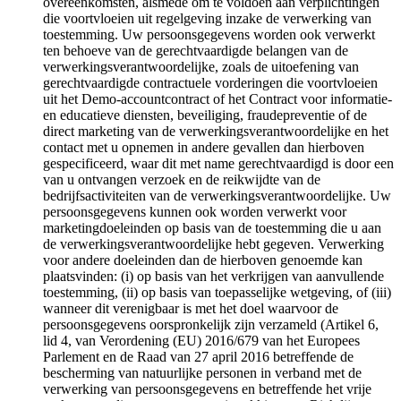
overeenkomsten, alsmede om te voldoen aan verplichtingen
die voortvloeien uit regelgeving inzake de verwerking van
toestemming. Uw persoonsgegevens worden ook verwerkt
ten behoeve van de gerechtvaardigde belangen van de
verwerkingsverantwoordelijke, zoals de uitoefening van
gerechtvaardigde contractuele vorderingen die voortvloeien
uit het Demo-accountcontract of het Contract voor informatie-
en educatieve diensten, beveiliging, fraudepreventie of de
direct marketing van de verwerkingsverantwoordelijke en het
contact met u opnemen in andere gevallen dan hierboven
gespecificeerd, waar dit met name gerechtvaardigd is door een
van u ontvangen verzoek en de reikwijdte van de
bedrijfsactiviteiten van de verwerkingsverantwoordelijke. Uw
persoonsgegevens kunnen ook worden verwerkt voor
marketingdoeleinden op basis van de toestemming die u aan
de verwerkingsverantwoordelijke hebt gegeven. Verwerking
voor andere doeleinden dan de hierboven genoemde kan
plaatsvinden: (i) op basis van het verkrijgen van aanvullende
toestemming, (ii) op basis van toepasselijke wetgeving, of (iii)
wanneer dit verenigbaar is met het doel waarvoor de
persoonsgegevens oorspronkelijk zijn verzameld (Artikel 6,
lid 4, van Verordening (EU) 2016/679 van het Europees
Parlement en de Raad van 27 april 2016 betreffende de
bescherming van natuurlijke personen in verband met de
verwerking van persoonsgegevens en betreffende het vrije