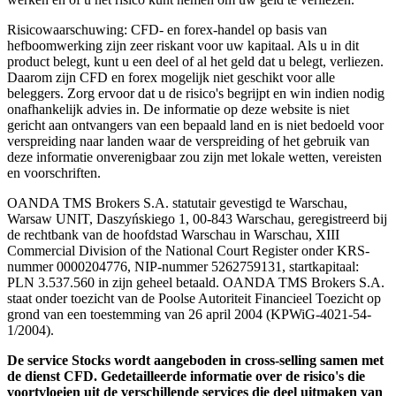
Risicowaarschuwing: CFD- en forex-handel op basis van
hefboomwerking zijn zeer riskant voor uw kapitaal. Als u in dit
product belegt, kunt u een deel of al het geld dat u belegt, verliezen.
Daarom zijn CFD en forex mogelijk niet geschikt voor alle
beleggers. Zorg ervoor dat u de risico's begrijpt en win indien nodig
onafhankelijk advies in. De informatie op deze website is niet
gericht aan ontvangers van een bepaald land en is niet bedoeld voor
verspreiding naar landen waar de verspreiding of het gebruik van
deze informatie onverenigbaar zou zijn met lokale wetten, vereisten
en voorschriften.
OANDA TMS Brokers S.A. statutair gevestigd te Warschau,
Warsaw UNIT, Daszyńskiego 1, 00-843 Warschau, geregistreerd bij
de rechtbank van de hoofdstad Warschau in Warschau, XIII
Commercial Division of the National Court Register onder KRS-
nummer 0000204776, NIP-nummer 5262759131, startkapitaal:
PLN 3.537.560 in zijn geheel betaald. OANDA TMS Brokers S.A.
staat onder toezicht van de Poolse Autoriteit Financieel Toezicht op
grond van een toestemming van 26 april 2004 (KPWiG-4021-54-
1/2004).
De service Stocks wordt aangeboden in cross-selling samen met
de dienst CFD. Gedetailleerde informatie over de risico's die
voortvloeien uit de verschillende services die deel uitmaken van