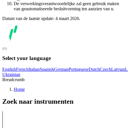
De verwerkingsverantwoordelijke zal geen gebruik maken
van geautomatiseerde besluitvorming ten aanzien van u.
Datum van de laatste update: 4 maart 2026.
Select your language
English
French
Italian
Spanish
German
Portuguese
Dutch
Czech
Latvian
L
Ukrainian
Breadcrumb
Home
Zoek naar instrumenten