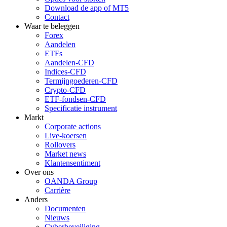
Download de app of MT5
Contact
Waar te beleggen
Forex
Aandelen
ETFs
Aandelen-CFD
Indices-CFD
Termijngoederen-CFD
Crypto-CFD
ETF-fondsen-CFD
Specificatie instrument
Markt
Corporate actions
Live-koersen
Rollovers
Market news
Klantensentiment
Over ons
OANDA Group
Carrière
Anders
Documenten
Nieuws
Cyberbeveiliging