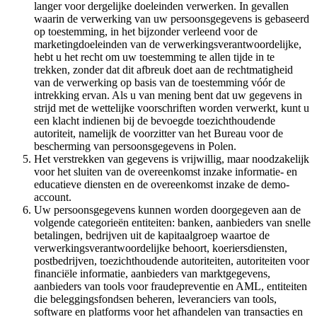
langer voor dergelijke doeleinden verwerken. In gevallen
waarin de verwerking van uw persoonsgegevens is gebaseerd
op toestemming, in het bijzonder verleend voor de
marketingdoeleinden van de verwerkingsverantwoordelijke,
hebt u het recht om uw toestemming te allen tijde in te
trekken, zonder dat dit afbreuk doet aan de rechtmatigheid
van de verwerking op basis van de toestemming vóór de
intrekking ervan. Als u van mening bent dat uw gegevens in
strijd met de wettelijke voorschriften worden verwerkt, kunt u
een klacht indienen bij de bevoegde toezichthoudende
autoriteit, namelijk de voorzitter van het Bureau voor de
bescherming van persoonsgegevens in Polen.
Het verstrekken van gegevens is vrijwillig, maar noodzakelijk
voor het sluiten van de overeenkomst inzake informatie- en
educatieve diensten en de overeenkomst inzake de demo-
account.
Uw persoonsgegevens kunnen worden doorgegeven aan de
volgende categorieën entiteiten: banken, aanbieders van snelle
betalingen, bedrijven uit de kapitaalgroep waartoe de
verwerkingsverantwoordelijke behoort, koeriersdiensten,
postbedrijven, toezichthoudende autoriteiten, autoriteiten voor
financiële informatie, aanbieders van marktgegevens,
aanbieders van tools voor fraudepreventie en AML, entiteiten
die beleggingsfondsen beheren, leveranciers van tools,
software en platforms voor het afhandelen van transacties en