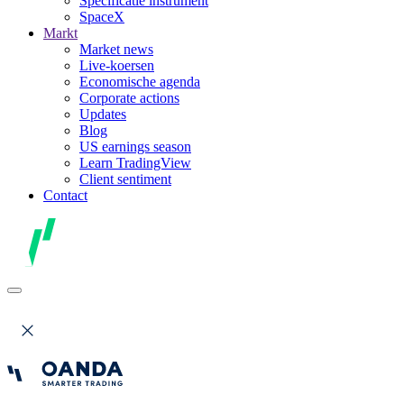
Specificatie instrument
SpaceX
Markt
Market news
Live-koersen
Economische agenda
Corporate actions
Updates
Blog
US earnings season
Learn TradingView
Client sentiment
Contact