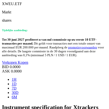
XWEU.ETF
Markt
shares
Tijdelijke aanbieding:
Tot 30 juni 2027 profiteert u van nul commissie op uw eerste 10 ETF-
transacties per maand.
Dit geldt voor transacties met een totale omzet van
maximaal EUR 200.000 per maand. Raadpleeg de
promotievoorwaarden
voor
alle details. De laagste commissie in de 30 dagen voorafgaand aan deze
aanbieding was 0,1% (minimaal 5 PLN / 1 USD / 1 EUR).
Verkopen
Kopen
BID
0.0000
ASK
0.0000
1H
1D
7D
30D
6M
Instrument specification for Xtrackers