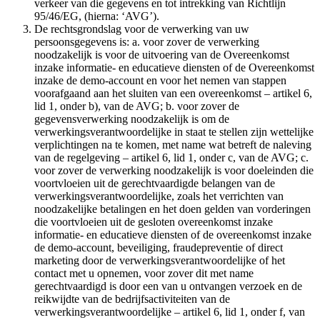
verkeer van die gegevens en tot intrekking van Richtlijn
95/46/EG, (hierna: ‘AVG’).
De rechtsgrondslag voor de verwerking van uw
persoonsgegevens is: a. voor zover de verwerking
noodzakelijk is voor de uitvoering van de Overeenkomst
inzake informatie- en educatieve diensten of de Overeenkomst
inzake de demo-account en voor het nemen van stappen
voorafgaand aan het sluiten van een overeenkomst – artikel 6,
lid 1, onder b), van de AVG; b. voor zover de
gegevensverwerking noodzakelijk is om de
verwerkingsverantwoordelijke in staat te stellen zijn wettelijke
verplichtingen na te komen, met name wat betreft de naleving
van de regelgeving – artikel 6, lid 1, onder c, van de AVG; c.
voor zover de verwerking noodzakelijk is voor doeleinden die
voortvloeien uit de gerechtvaardigde belangen van de
verwerkingsverantwoordelijke, zoals het verrichten van
noodzakelijke betalingen en het doen gelden van vorderingen
die voortvloeien uit de gesloten overeenkomst inzake
informatie- en educatieve diensten of de overeenkomst inzake
de demo-account, beveiliging, fraudepreventie of direct
marketing door de verwerkingsverantwoordelijke of het
contact met u opnemen, voor zover dit met name
gerechtvaardigd is door een van u ontvangen verzoek en de
reikwijdte van de bedrijfsactiviteiten van de
verwerkingsverantwoordelijke – artikel 6, lid 1, onder f, van