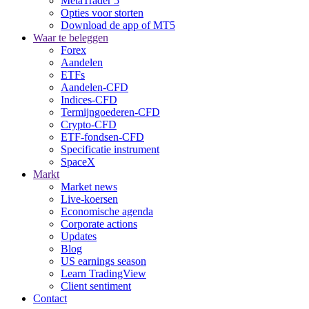
MetaTrader 5
Opties voor storten
Download de app of MT5
Waar te beleggen
Forex
Aandelen
ETFs
Aandelen-CFD
Indices-CFD
Termijngoederen-CFD
Crypto-CFD
ETF-fondsen-CFD
Specificatie instrument
SpaceX
Markt
Market news
Live-koersen
Economische agenda
Corporate actions
Updates
Blog
US earnings season
Learn TradingView
Client sentiment
Contact