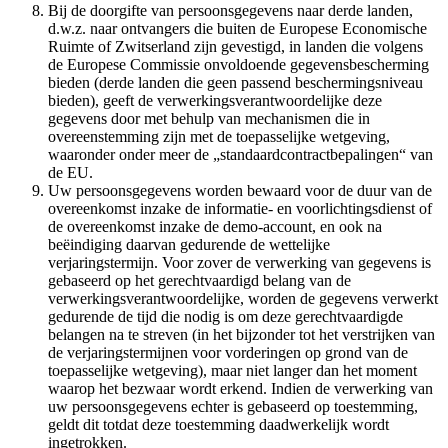
Bij de doorgifte van persoonsgegevens naar derde landen,
d.w.z. naar ontvangers die buiten de Europese Economische
Ruimte of Zwitserland zijn gevestigd, in landen die volgens
de Europese Commissie onvoldoende gegevensbescherming
bieden (derde landen die geen passend beschermingsniveau
bieden), geeft de verwerkingsverantwoordelijke deze
gegevens door met behulp van mechanismen die in
overeenstemming zijn met de toepasselijke wetgeving,
waaronder onder meer de „standaardcontractbepalingen“ van
de EU.
Uw persoonsgegevens worden bewaard voor de duur van de
overeenkomst inzake de informatie- en voorlichtingsdienst of
de overeenkomst inzake de demo-account, en ook na
beëindiging daarvan gedurende de wettelijke
verjaringstermijn. Voor zover de verwerking van gegevens is
gebaseerd op het gerechtvaardigd belang van de
verwerkingsverantwoordelijke, worden de gegevens verwerkt
gedurende de tijd die nodig is om deze gerechtvaardigde
belangen na te streven (in het bijzonder tot het verstrijken van
de verjaringstermijnen voor vorderingen op grond van de
toepasselijke wetgeving), maar niet langer dan het moment
waarop het bezwaar wordt erkend. Indien de verwerking van
uw persoonsgegevens echter is gebaseerd op toestemming,
geldt dit totdat deze toestemming daadwerkelijk wordt
ingetrokken.