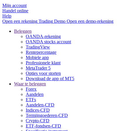
Mijn account
Handel online
Help
Open een rekening
Trading
Demo
Open een demo-rekening
Beleggen
OANDA-rekening
OANDA stocks account
TradingView
Rentepercentage
Mobiele app
Professionele klant
MetaTrader 5
Opties voor storten
Download de app of MT5
Waar te beleggen
Forex
Aandelen
ETFs
Aandelen-CFD
Indices-CFD
Termijngoederen-CFD
Crypto-CFD
ETF-fondsen-CFD