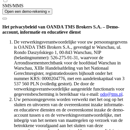
SMS/MMS
Open een demo-rekening »
Het privacybeleid van OANDA TMS Brokers S.A. – Demo-
account, informatie en educatieve dienst
De verwerkingsverantwoordelijke voor uw persoonsgegevens
is OANDA TMS Brokers S.A., gevestigd te Warschau, ul.
Rondo Daszyńskiego 1, 00-843 Warschau, NIP
(belastingnummer): 526-275-91-31, waarvoor de
Arrondissementsrechtbank voor de hoofdstad Warschau in
Warschau, XIIIe Handelsafdeling van het Nationaal
Gerechtsregister, registratiedossiers bijhoudt onder het
nummer KRS: 0000204776, met een aandelenkapitaal van 3
537 560 PLN (volledig gestort). De door de
verwerkingsverantwoordelijke aangestelde functionaris voor
gegevensbescherming is bereikbaar via e-mail:
odo@tms.pl
.
Uw persoonsgegevens worden verwerkt met het oog op het
sluiten en uitvoeren van de overeenkomst inzake informatie-
en educatieve diensten en de overeenkomst inzake de demo-
account tussen u en de verwerkingsverantwoordelijke, met
inbegrip van het nemen van maatregelen op verzoek van de
betrokkene voorafgaand aan het sluiten van deze