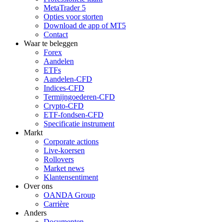
MetaTrader 5
Opties voor storten
Download de app of MT5
Contact
Waar te beleggen
Forex
Aandelen
ETFs
Aandelen-CFD
Indices-CFD
Termijngoederen-CFD
Crypto-CFD
ETF-fondsen-CFD
Specificatie instrument
Markt
Corporate actions
Live-koersen
Rollovers
Market news
Klantensentiment
Over ons
OANDA Group
Carrière
Anders
Documenten