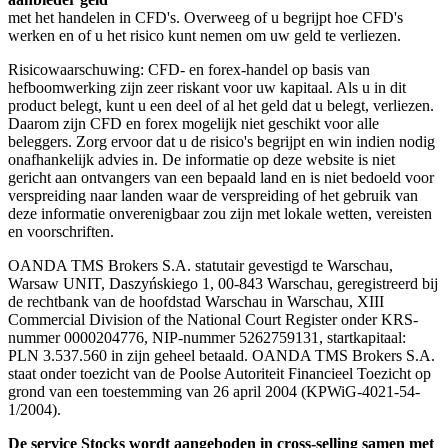
met het handelen in CFD's. Overweeg of u begrijpt hoe CFD's
werken en of u het risico kunt nemen om uw geld te verliezen.
Risicowaarschuwing: CFD- en forex-handel op basis van
hefboomwerking zijn zeer riskant voor uw kapitaal. Als u in dit
product belegt, kunt u een deel of al het geld dat u belegt, verliezen.
Daarom zijn CFD en forex mogelijk niet geschikt voor alle
beleggers. Zorg ervoor dat u de risico's begrijpt en win indien nodig
onafhankelijk advies in. De informatie op deze website is niet
gericht aan ontvangers van een bepaald land en is niet bedoeld voor
verspreiding naar landen waar de verspreiding of het gebruik van
deze informatie onverenigbaar zou zijn met lokale wetten, vereisten
en voorschriften.
OANDA TMS Brokers S.A. statutair gevestigd te Warschau,
Warsaw UNIT, Daszyńskiego 1, 00-843 Warschau, geregistreerd bij
de rechtbank van de hoofdstad Warschau in Warschau, XIII
Commercial Division of the National Court Register onder KRS-
nummer 0000204776, NIP-nummer 5262759131, startkapitaal:
PLN 3.537.560 in zijn geheel betaald. OANDA TMS Brokers S.A.
staat onder toezicht van de Poolse Autoriteit Financieel Toezicht op
grond van een toestemming van 26 april 2004 (KPWiG-4021-54-
1/2004).
De service Stocks wordt aangeboden in cross-selling samen met