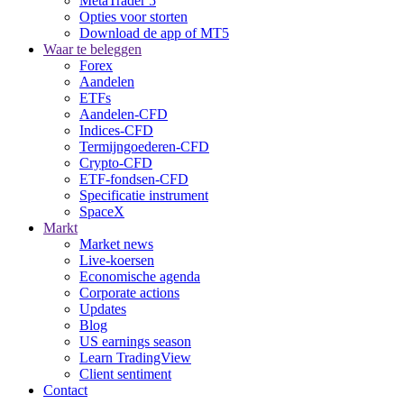
MetaTrader 5
Opties voor storten
Download de app of MT5
Waar te beleggen
Forex
Aandelen
ETFs
Aandelen-CFD
Indices-CFD
Termijngoederen-CFD
Crypto-CFD
ETF-fondsen-CFD
Specificatie instrument
SpaceX
Markt
Market news
Live-koersen
Economische agenda
Corporate actions
Updates
Blog
US earnings season
Learn TradingView
Client sentiment
Contact