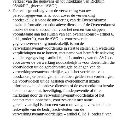
verkeer van die gegevens en tot intrekking van Richtlijn
95/46/EG, (hierna: ‘AVG’).
De rechtsgrondslag voor de verwerking van uw
persoonsgegevens is: a. voor zover de verwerking
noodzakelijk is voor de uitvoering van de Overeenkomst
inzake informatie- en educatieve diensten of de Overeenkomst
inzake de demo-account en voor het nemen van stappen
voorafgaand aan het sluiten van een overeenkomst – artikel 6,
lid 1, onder b), van de AVG; b. voor zover de
gegevensverwerking noodzakelijk is om de
verwerkingsverantwoordelijke in staat te stellen zijn wettelijke
verplichtingen na te komen, met name wat betreft de naleving
van de regelgeving – artikel 6, lid 1, onder c, van de AVG; c.
voor zover de verwerking noodzakelijk is voor doeleinden die
voortvloeien uit de gerechtvaardigde belangen van de
verwerkingsverantwoordelijke, zoals het verrichten van
noodzakelijke betalingen en het doen gelden van vorderingen
die voortvloeien uit de gesloten overeenkomst inzake
informatie- en educatieve diensten of de overeenkomst inzake
de demo-account, beveiliging, fraudepreventie of direct
marketing door de verwerkingsverantwoordelijke of het
contact met u opnemen, voor zover dit met name
gerechtvaardigd is door een van u ontvangen verzoek en de
reikwijdte van de bedrijfsactiviteiten van de
verwerkingsverantwoordelijke – artikel 6, lid 1, onder f, van