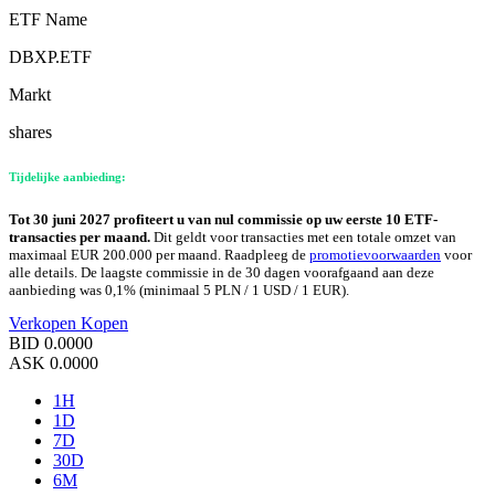
ETF Name
DBXP.ETF
Markt
shares
Tijdelijke aanbieding:
Tot 30 juni 2027 profiteert u van nul commissie op uw eerste 10 ETF-
transacties per maand.
Dit geldt voor transacties met een totale omzet van
maximaal EUR 200.000 per maand. Raadpleeg de
promotievoorwaarden
voor
alle details. De laagste commissie in de 30 dagen voorafgaand aan deze
aanbieding was 0,1% (minimaal 5 PLN / 1 USD / 1 EUR).
Verkopen
Kopen
BID
0.0000
ASK
0.0000
1H
1D
7D
30D
6M