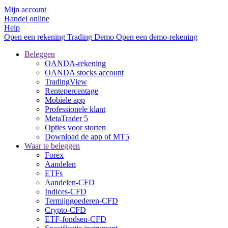
Mijn account
Handel online
Help
Open een rekening
Trading
Demo
Open een demo-rekening
Beleggen
OANDA-rekening
OANDA stocks account
TradingView
Rentepercentage
Mobiele app
Professionele klant
MetaTrader 5
Opties voor storten
Download de app of MT5
Waar te beleggen
Forex
Aandelen
ETFs
Aandelen-CFD
Indices-CFD
Termijngoederen-CFD
Crypto-CFD
ETF-fondsen-CFD