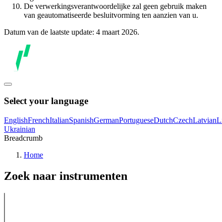
De verwerkingsverantwoordelijke zal geen gebruik maken
van geautomatiseerde besluitvorming ten aanzien van u.
Datum van de laatste update: 4 maart 2026.
Select your language
English
French
Italian
Spanish
German
Portuguese
Dutch
Czech
Latvian
L
Ukrainian
Breadcrumb
Home
Zoek naar instrumenten