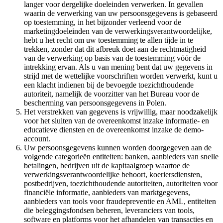
langer voor dergelijke doeleinden verwerken. In gevallen
waarin de verwerking van uw persoonsgegevens is gebaseerd
op toestemming, in het bijzonder verleend voor de
marketingdoeleinden van de verwerkingsverantwoordelijke,
hebt u het recht om uw toestemming te allen tijde in te
trekken, zonder dat dit afbreuk doet aan de rechtmatigheid
van de verwerking op basis van de toestemming vóór de
intrekking ervan. Als u van mening bent dat uw gegevens in
strijd met de wettelijke voorschriften worden verwerkt, kunt u
een klacht indienen bij de bevoegde toezichthoudende
autoriteit, namelijk de voorzitter van het Bureau voor de
bescherming van persoonsgegevens in Polen.
Het verstrekken van gegevens is vrijwillig, maar noodzakelijk
voor het sluiten van de overeenkomst inzake informatie- en
educatieve diensten en de overeenkomst inzake de demo-
account.
Uw persoonsgegevens kunnen worden doorgegeven aan de
volgende categorieën entiteiten: banken, aanbieders van snelle
betalingen, bedrijven uit de kapitaalgroep waartoe de
verwerkingsverantwoordelijke behoort, koeriersdiensten,
postbedrijven, toezichthoudende autoriteiten, autoriteiten voor
financiële informatie, aanbieders van marktgegevens,
aanbieders van tools voor fraudepreventie en AML, entiteiten
die beleggingsfondsen beheren, leveranciers van tools,
software en platforms voor het afhandelen van transacties en