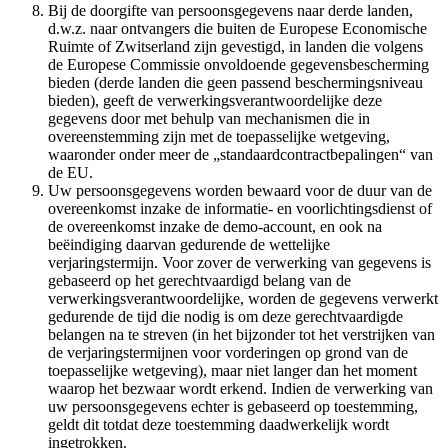
Bij de doorgifte van persoonsgegevens naar derde landen,
d.w.z. naar ontvangers die buiten de Europese Economische
Ruimte of Zwitserland zijn gevestigd, in landen die volgens
de Europese Commissie onvoldoende gegevensbescherming
bieden (derde landen die geen passend beschermingsniveau
bieden), geeft de verwerkingsverantwoordelijke deze
gegevens door met behulp van mechanismen die in
overeenstemming zijn met de toepasselijke wetgeving,
waaronder onder meer de „standaardcontractbepalingen“ van
de EU.
Uw persoonsgegevens worden bewaard voor de duur van de
overeenkomst inzake de informatie- en voorlichtingsdienst of
de overeenkomst inzake de demo-account, en ook na
beëindiging daarvan gedurende de wettelijke
verjaringstermijn. Voor zover de verwerking van gegevens is
gebaseerd op het gerechtvaardigd belang van de
verwerkingsverantwoordelijke, worden de gegevens verwerkt
gedurende de tijd die nodig is om deze gerechtvaardigde
belangen na te streven (in het bijzonder tot het verstrijken van
de verjaringstermijnen voor vorderingen op grond van de
toepasselijke wetgeving), maar niet langer dan het moment
waarop het bezwaar wordt erkend. Indien de verwerking van
uw persoonsgegevens echter is gebaseerd op toestemming,
geldt dit totdat deze toestemming daadwerkelijk wordt
ingetrokken.