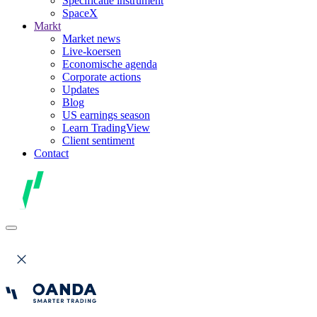
Specificatie instrument
SpaceX
Markt
Market news
Live-koersen
Economische agenda
Corporate actions
Updates
Blog
US earnings season
Learn TradingView
Client sentiment
Contact