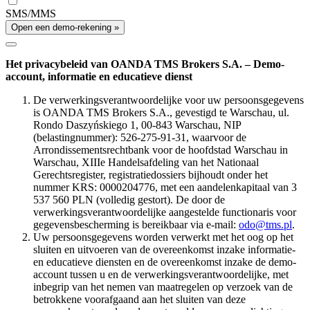
SMS/MMS
Open een demo-rekening »
Het privacybeleid van OANDA TMS Brokers S.A. – Demo-
account, informatie en educatieve dienst
De verwerkingsverantwoordelijke voor uw persoonsgegevens
is OANDA TMS Brokers S.A., gevestigd te Warschau, ul.
Rondo Daszyńskiego 1, 00-843 Warschau, NIP
(belastingnummer): 526-275-91-31, waarvoor de
Arrondissementsrechtbank voor de hoofdstad Warschau in
Warschau, XIIIe Handelsafdeling van het Nationaal
Gerechtsregister, registratiedossiers bijhoudt onder het
nummer KRS: 0000204776, met een aandelenkapitaal van 3
537 560 PLN (volledig gestort). De door de
verwerkingsverantwoordelijke aangestelde functionaris voor
gegevensbescherming is bereikbaar via e-mail:
odo@tms.pl
.
Uw persoonsgegevens worden verwerkt met het oog op het
sluiten en uitvoeren van de overeenkomst inzake informatie-
en educatieve diensten en de overeenkomst inzake de demo-
account tussen u en de verwerkingsverantwoordelijke, met
inbegrip van het nemen van maatregelen op verzoek van de
betrokkene voorafgaand aan het sluiten van deze