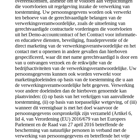
overeenkomsten, alsmede om te voldoen aan verplichtingen
die voortvloeien uit regelgeving inzake de verwerking van
toestemming. Uw persoonsgegevens worden ook verwerkt
ten behoeve van de gerechtvaardigde belangen van de
verwerkingsverantwoordelijke, zoals de uitoefening van
gerechtvaardigde contractuele vorderingen die voortvloeien
uit het Demo-accountcontract of het Contract voor informatie-
en educatieve diensten, beveiliging, fraudepreventie of de
direct marketing van de verwerkingsverantwoordelijke en het
contact met u opnemen in andere gevallen dan hierboven
gespecificeerd, waar dit met name gerechtvaardigd is door een
van u ontvangen verzoek en de reikwijdte van de
bedrijfsactiviteiten van de verwerkingsverantwoordelijke. Uw
persoonsgegevens kunnen ook worden verwerkt voor
marketingdoeleinden op basis van de toestemming die u aan
de verwerkingsverantwoordelijke hebt gegeven. Verwerking
voor andere doeleinden dan de hierboven genoemde kan
plaatsvinden: (i) op basis van het verkrijgen van aanvullende
toestemming, (ii) op basis van toepasselijke wetgeving, of (iii)
wanneer dit verenigbaar is met het doel waarvoor de
persoonsgegevens oorspronkelijk zijn verzameld (Artikel 6,
lid 4, van Verordening (EU) 2016/679 van het Europees
Parlement en de Raad van 27 april 2016 betreffende de
bescherming van natuurlijke personen in verband met de
verwerking van persoonsgegevens en betreffende het vrije