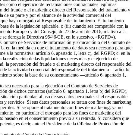
ales como el ejercicio de reclamaciones contractuales legítimas
 del fraude o el marketing directo del Responsable del tratamiento y
da de su parte y por el alcance de la actividad comercial del
 que haya otorgado al Responsable del tratamiento. El tratamiento
 base de la legislación aplicable, o (iii) cuando sea compatible con la
amento Europeo y del Consejo, de 27 de abril de 2016, relativo a la
l que se deroga la Directiva 95/46/CE, en lo sucesivo, «RGPD»).
del Contrato de Servicios de Información y Educación o del Contrato de
b. en la medida en que el tratamiento de datos sea necesario para que
me a la normativa: artículo 6, apartado 1, letra c), del RGPD; c. en la
la realización de las liquidaciones necesarias y el ejercicio de
 la prevención del fraude o el marketing directo del responsable del
to de la actividad comercial del responsable del tratamiento —artículo
tamiento sobre la base de su consentimiento —artículo 6, apartado 1,
nto sea necesario para la ejecución del Contrato de Servicios de
ión de dichos contratos (artículo 6, apartado 1, letra b) del RGPD),
tuación particular, al uso de sus datos personales si el responsable
s y servicios. Si sus datos personales se tratan con fines de marketing,
erfiles. Si se opone al tratamiento con fines de marketing, ya no
miento, en particular el otorgado para los fines de marketing del
nto basado en el consentimiento previo a su retirada. Si considera que
petente, es decir, ante el Presidente de la Oficina de Protección de
el Contrato de Cuenta de Demostración.