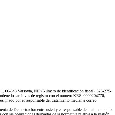
, 00-843 Varsovia, NIP (Número de identificación fiscal): 526-275-
, mantiene los archivos de registro con el número KRS: 0000204776,
esignado por el responsable del tratamiento mediante correo
uenta de Demostración entre usted y el responsable del tratamiento, lo
 con las obligaciones derivadas de la normativa relativa a la gestión