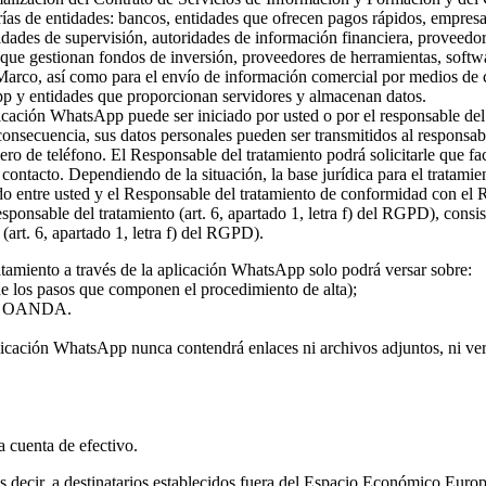
rías de entidades: bancos, entidades que ofrecen pagos rápidos, empresa
ridades de supervisión, autoridades de información financiera, proveed
s que gestionan fondos de inversión, proveedores de herramientas, softw
 Marco, así como para el envío de información comercial por medios de c
pp y entidades que proporcionan servidores y almacenan datos.
plicación WhatsApp puede ser iniciado por usted o por el responsable del
 consecuencia, sus datos personales pueden ser transmitidos al responsa
ro de teléfono. El Responsable del tratamiento podrá solicitarle que fa
l contacto. Dependiendo de la situación, la base jurídica para el tratami
rdo entre usted y el Responsable del tratamiento de conformidad con el
 responsable del tratamiento (art. 6, apartado 1, letra f) del RGPD), con
(art. 6, apartado 1, letra f) del RGPD).
atamiento a través de la aplicación WhatsApp solo podrá versar sobre:
 de los pasos que componen el procedimiento de alta);
o de OANDA.
licación WhatsApp nunca contendrá enlaces ni archivos adjuntos, ni vers
la cuenta de efectivo.
 es decir, a destinatarios establecidos fuera del Espacio Económico Eur