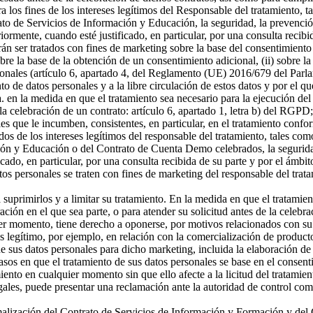
a los fines de los intereses legítimos del Responsable del tratamiento, t
o de Servicios de Información y Educación, la seguridad, la prevención
riormente, cuando esté justificado, en particular, por una consulta recibi
án ser tratados con fines de marketing sobre la base del consentimiento
sobre la base de la obtención de un consentimiento adicional, (ii) sobre la
rsonales (artículo 6, apartado 4, del Reglamento (UE) 2016/679 del Parl
ento de datos personales y a la libre circulación de estos datos y por e
 a. en la medida en que el tratamiento sea necesario para la ejecución 
celebración de un contrato: artículo 6, apartado 1, letra b) del RGPD; 
s que le incumben, consistentes, en particular, en el tratamiento confor
os de los intereses legítimos del responsable del tratamiento, tales como 
ón y Educación o del Contrato de Cuenta Demo celebrados, la seguridad,
icado, en particular, por una consulta recibida de su parte y por el ámbi
tos personales se traten con fines de marketing del responsable del tra
a suprimirlos y a limitar su tratamiento. En la medida en que el tratamie
n en el que sea parte, o para atender su solicitud antes de la celebrac
er momento, tiene derecho a oponerse, por motivos relacionados con su si
és legítimo, por ejemplo, en relación con la comercialización de producto
 sus datos personales para dicho marketing, incluida la elaboración de p
asos en que el tratamiento de sus datos personales se base en el consenti
miento en cualquier momento sin que ello afecte a la licitud del tratamie
egales, puede presentar una reclamación ante la autoridad de control com
ormalización del Contrato de Servicios de Información y Formación y d