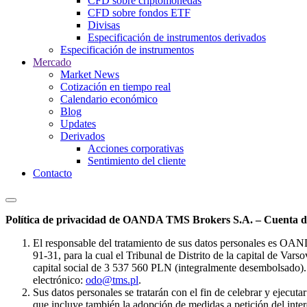
CFD sobre criptomonedas
CFD sobre fondos ETF
Divisas
Especificación de instrumentos derivados
Especificación de instrumentos
Mercado
Market News
Cotización en tiempo real
Calendario económico
Blog
Updates
Derivados
Acciones corporativas
Sentimiento del cliente
Contacto
Política de privacidad de OANDA TMS Brokers S.A. – Cuenta de
El responsable del tratamiento de sus datos personales es OA
91-31, para la cual el Tribunal de Distrito de la capital de Va
capital social de 3 537 560 PLN (integralmente desembolsado). 
electrónico:
odo@tms.pl
.
Sus datos personales se tratarán con el fin de celebrar y ejecut
que incluye también la adopción de medidas a petición del intere