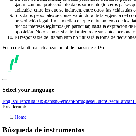
garantizan una protección de datos suficiente (terceros países q
aplicable, entre los que se incluyen, entre otros, las «cláusulas
Sus datos personales se conservarán durante la vigencia del con
prescripción legal. En la medida en que el tratamiento de los dat
dichos intereses legítimos (en particular, hasta la expiración de
oposición. No obstante, si el tratamiento de sus datos personal
El responsable del tratamiento no utilizará la toma de decision
Fecha de la última actualización: 4 de marzo de 2026.
Select your language
English
French
Italian
Spanish
German
Portuguese
Dutch
Czech
Latvian
L
Breadcrumb
Home
Búsqueda de instrumentos