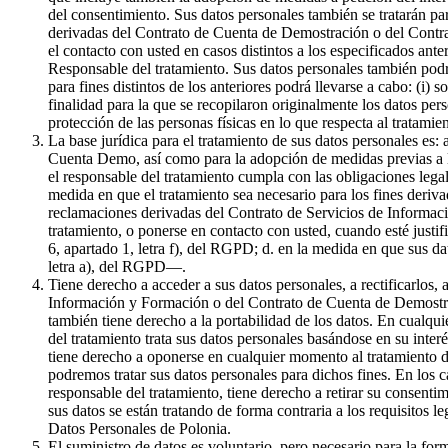
del consentimiento. Sus datos personales también se tratarán par
derivadas del Contrato de Cuenta de Demostración o del Contrat
el contacto con usted en casos distintos a los especificados ante
Responsable del tratamiento. Sus datos personales también podr
para fines distintos de los anteriores podrá llevarse a cabo: (i) 
finalidad para la que se recopilaron originalmente los datos pe
protección de las personas físicas en lo que respecta al tratami
La base jurídica para el tratamiento de sus datos personales es:
Cuenta Demo, así como para la adopción de medidas previas a la 
el responsable del tratamiento cumpla con las obligaciones legale
medida en que el tratamiento sea necesario para los fines derivad
reclamaciones derivadas del Contrato de Servicios de Informaci
tratamiento, o ponerse en contacto con usted, cuando esté justif
6, apartado 1, letra f), del RGPD; d. en la medida en que sus da
letra a), del RGPD—.
Tiene derecho a acceder a sus datos personales, a rectificarlos, 
Información y Formación o del Contrato de Cuenta de Demostració
también tiene derecho a la portabilidad de los datos. En cualqui
del tratamiento trata sus datos personales basándose en su inter
tiene derecho a oponerse en cualquier momento al tratamiento de
podremos tratar sus datos personales para dichos fines. En los c
responsable del tratamiento, tiene derecho a retirar su consenti
sus datos se están tratando de forma contraria a los requisitos l
Datos Personales de Polonia.
El suministro de datos es voluntario, pero necesario para la f