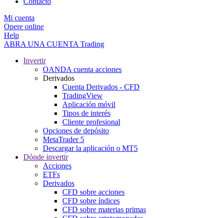
Contacto
Mi cuenta
Opere online
Help
ABRA UNA CUENTA
Trading
Invertir
OANDA cuenta acciones
Derivados
Cuenta Derivados - CFD
TradingView
Aplicación móvil
Tipos de interés
Cliente profesional
Opciones de depósito
MetaTrader 5
Descargar la aplicación o MT5
Dónde invertir
Acciones
ETFs
Derivados
CFD sobre acciones
CFD sobre índices
CFD sobre materias primas