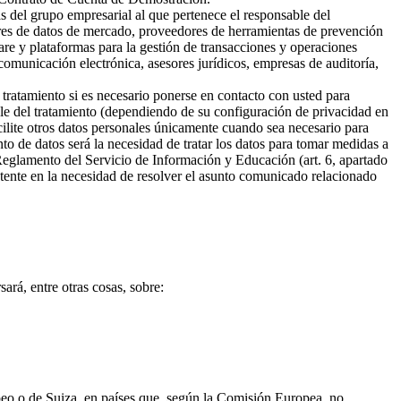
s del grupo empresarial al que pertenece el responsable del
ores de datos de mercado, proveedores de herramientas de prevención
are y plataformas para la gestión de transacciones y operaciones
omunicación electrónica, asesores jurídicos, empresas de auditoría,
 tratamiento si es necesario ponerse en contacto con usted para
ble del tratamiento (dependiendo de su configuración de privacidad en
cilite otros datos personales únicamente cuando sea necesario para
ento de datos será la necesidad de tratar los datos para tomar medidas a
 Reglamento del Servicio de Información y Educación (art. 6, apartado
sistente en la necesidad de resolver el asunto comunicado relacionado
ará, entre otras cosas, sobre:
opeo o de Suiza, en países que, según la Comisión Europea, no