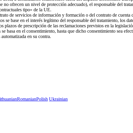
ue no ofrecen un nivel de protección adecuado), el responsable del trat
 contractuales tipo» de la UE.
trato de servicios de información y formación o del contrato de cuenta d
os se base en el interés legítimo del responsable del tratamiento, los da
 los plazos de prescripción de las reclamaciones previstos en la legislac
es se basa en el consentimiento, hasta que dicho consentimiento sea efec
es automatizada en su contra.
ithuanian
Romanian
Polish
Ukrainian