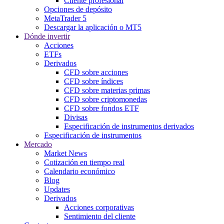
Cliente profesional
Opciones de depósito
MetaTrader 5
Descargar la aplicación o MT5
Dónde invertir
Acciones
ETFs
Derivados
CFD sobre acciones
CFD sobre índices
CFD sobre materias primas
CFD sobre criptomonedas
CFD sobre fondos ETF
Divisas
Especificación de instrumentos derivados
Especificación de instrumentos
Mercado
Market News
Cotización en tiempo real
Calendario económico
Blog
Updates
Derivados
Acciones corporativas
Sentimiento del cliente