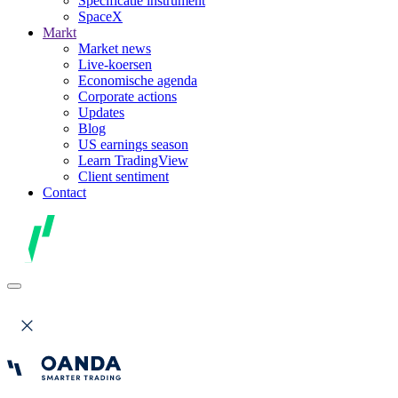
Specificatie instrument
SpaceX
Markt
Market news
Live-koersen
Economische agenda
Corporate actions
Updates
Blog
US earnings season
Learn TradingView
Client sentiment
Contact