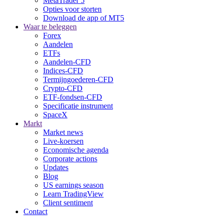
MetaTrader 5
Opties voor storten
Download de app of MT5
Waar te beleggen
Forex
Aandelen
ETFs
Aandelen-CFD
Indices-CFD
Termijngoederen-CFD
Crypto-CFD
ETF-fondsen-CFD
Specificatie instrument
SpaceX
Markt
Market news
Live-koersen
Economische agenda
Corporate actions
Updates
Blog
US earnings season
Learn TradingView
Client sentiment
Contact