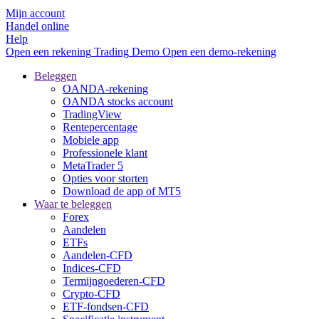
Mijn account
Handel online
Help
Open een rekening
Trading
Demo
Open een demo-rekening
Beleggen
OANDA-rekening
OANDA stocks account
TradingView
Rentepercentage
Mobiele app
Professionele klant
MetaTrader 5
Opties voor storten
Download de app of MT5
Waar te beleggen
Forex
Aandelen
ETFs
Aandelen-CFD
Indices-CFD
Termijngoederen-CFD
Crypto-CFD
ETF-fondsen-CFD