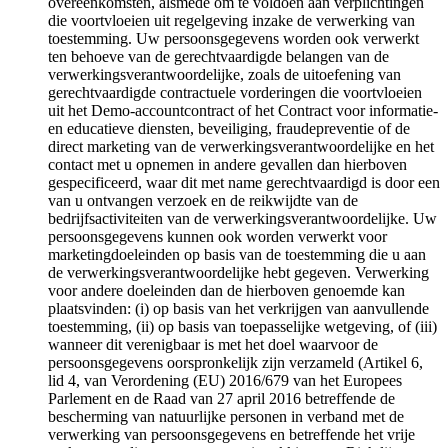
overeenkomsten, alsmede om te voldoen aan verplichtingen
die voortvloeien uit regelgeving inzake de verwerking van
toestemming. Uw persoonsgegevens worden ook verwerkt
ten behoeve van de gerechtvaardigde belangen van de
verwerkingsverantwoordelijke, zoals de uitoefening van
gerechtvaardigde contractuele vorderingen die voortvloeien
uit het Demo-accountcontract of het Contract voor informatie-
en educatieve diensten, beveiliging, fraudepreventie of de
direct marketing van de verwerkingsverantwoordelijke en het
contact met u opnemen in andere gevallen dan hierboven
gespecificeerd, waar dit met name gerechtvaardigd is door een
van u ontvangen verzoek en de reikwijdte van de
bedrijfsactiviteiten van de verwerkingsverantwoordelijke. Uw
persoonsgegevens kunnen ook worden verwerkt voor
marketingdoeleinden op basis van de toestemming die u aan
de verwerkingsverantwoordelijke hebt gegeven. Verwerking
voor andere doeleinden dan de hierboven genoemde kan
plaatsvinden: (i) op basis van het verkrijgen van aanvullende
toestemming, (ii) op basis van toepasselijke wetgeving, of (iii)
wanneer dit verenigbaar is met het doel waarvoor de
persoonsgegevens oorspronkelijk zijn verzameld (Artikel 6,
lid 4, van Verordening (EU) 2016/679 van het Europees
Parlement en de Raad van 27 april 2016 betreffende de
bescherming van natuurlijke personen in verband met de
verwerking van persoonsgegevens en betreffende het vrije