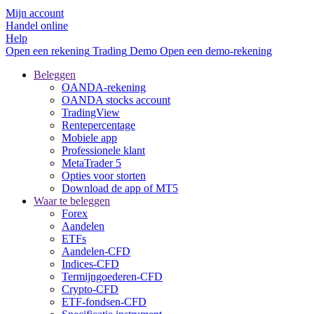
Mijn account
Handel online
Help
Open een rekening
Trading
Demo
Open een demo-rekening
Beleggen
OANDA-rekening
OANDA stocks account
TradingView
Rentepercentage
Mobiele app
Professionele klant
MetaTrader 5
Opties voor storten
Download de app of MT5
Waar te beleggen
Forex
Aandelen
ETFs
Aandelen-CFD
Indices-CFD
Termijngoederen-CFD
Crypto-CFD
ETF-fondsen-CFD