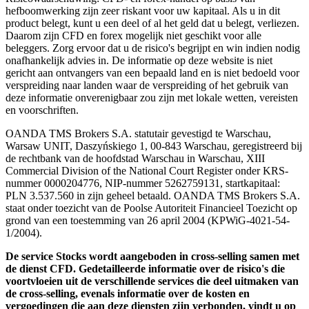
hefboomwerking zijn zeer riskant voor uw kapitaal. Als u in dit
product belegt, kunt u een deel of al het geld dat u belegt, verliezen.
Daarom zijn CFD en forex mogelijk niet geschikt voor alle
beleggers. Zorg ervoor dat u de risico's begrijpt en win indien nodig
onafhankelijk advies in. De informatie op deze website is niet
gericht aan ontvangers van een bepaald land en is niet bedoeld voor
verspreiding naar landen waar de verspreiding of het gebruik van
deze informatie onverenigbaar zou zijn met lokale wetten, vereisten
en voorschriften.
OANDA TMS Brokers S.A. statutair gevestigd te Warschau,
Warsaw UNIT, Daszyńskiego 1, 00-843 Warschau, geregistreerd bij
de rechtbank van de hoofdstad Warschau in Warschau, XIII
Commercial Division of the National Court Register onder KRS-
nummer 0000204776, NIP-nummer 5262759131, startkapitaal:
PLN 3.537.560 in zijn geheel betaald. OANDA TMS Brokers S.A.
staat onder toezicht van de Poolse Autoriteit Financieel Toezicht op
grond van een toestemming van 26 april 2004 (KPWiG-4021-54-
1/2004).
De service Stocks wordt aangeboden in cross-selling samen met
de dienst CFD. Gedetailleerde informatie over de risico's die
voortvloeien uit de verschillende services die deel uitmaken van
de cross-selling, evenals informatie over de kosten en
vergoedingen die aan deze diensten zijn verbonden, vindt u op