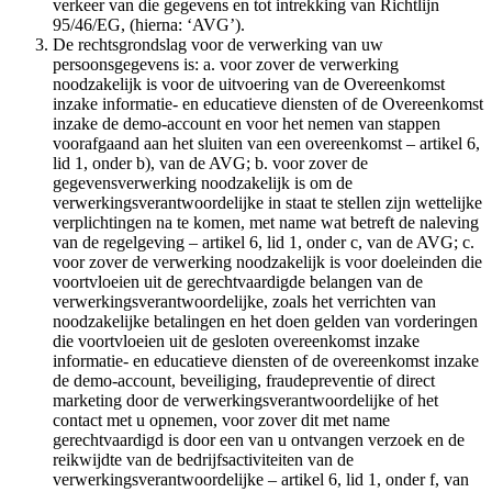
verkeer van die gegevens en tot intrekking van Richtlijn
95/46/EG, (hierna: ‘AVG’).
De rechtsgrondslag voor de verwerking van uw
persoonsgegevens is: a. voor zover de verwerking
noodzakelijk is voor de uitvoering van de Overeenkomst
inzake informatie- en educatieve diensten of de Overeenkomst
inzake de demo-account en voor het nemen van stappen
voorafgaand aan het sluiten van een overeenkomst – artikel 6,
lid 1, onder b), van de AVG; b. voor zover de
gegevensverwerking noodzakelijk is om de
verwerkingsverantwoordelijke in staat te stellen zijn wettelijke
verplichtingen na te komen, met name wat betreft de naleving
van de regelgeving – artikel 6, lid 1, onder c, van de AVG; c.
voor zover de verwerking noodzakelijk is voor doeleinden die
voortvloeien uit de gerechtvaardigde belangen van de
verwerkingsverantwoordelijke, zoals het verrichten van
noodzakelijke betalingen en het doen gelden van vorderingen
die voortvloeien uit de gesloten overeenkomst inzake
informatie- en educatieve diensten of de overeenkomst inzake
de demo-account, beveiliging, fraudepreventie of direct
marketing door de verwerkingsverantwoordelijke of het
contact met u opnemen, voor zover dit met name
gerechtvaardigd is door een van u ontvangen verzoek en de
reikwijdte van de bedrijfsactiviteiten van de
verwerkingsverantwoordelijke – artikel 6, lid 1, onder f, van