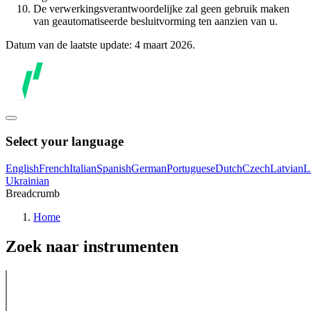
De verwerkingsverantwoordelijke zal geen gebruik maken
van geautomatiseerde besluitvorming ten aanzien van u.
Datum van de laatste update: 4 maart 2026.
Select your language
English
French
Italian
Spanish
German
Portuguese
Dutch
Czech
Latvian
L
Ukrainian
Breadcrumb
Home
Zoek naar instrumenten