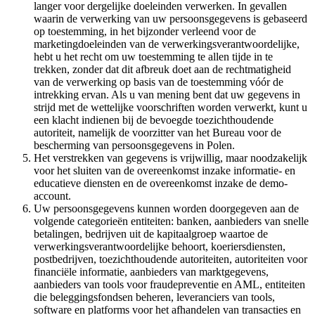
langer voor dergelijke doeleinden verwerken. In gevallen
waarin de verwerking van uw persoonsgegevens is gebaseerd
op toestemming, in het bijzonder verleend voor de
marketingdoeleinden van de verwerkingsverantwoordelijke,
hebt u het recht om uw toestemming te allen tijde in te
trekken, zonder dat dit afbreuk doet aan de rechtmatigheid
van de verwerking op basis van de toestemming vóór de
intrekking ervan. Als u van mening bent dat uw gegevens in
strijd met de wettelijke voorschriften worden verwerkt, kunt u
een klacht indienen bij de bevoegde toezichthoudende
autoriteit, namelijk de voorzitter van het Bureau voor de
bescherming van persoonsgegevens in Polen.
Het verstrekken van gegevens is vrijwillig, maar noodzakelijk
voor het sluiten van de overeenkomst inzake informatie- en
educatieve diensten en de overeenkomst inzake de demo-
account.
Uw persoonsgegevens kunnen worden doorgegeven aan de
volgende categorieën entiteiten: banken, aanbieders van snelle
betalingen, bedrijven uit de kapitaalgroep waartoe de
verwerkingsverantwoordelijke behoort, koeriersdiensten,
postbedrijven, toezichthoudende autoriteiten, autoriteiten voor
financiële informatie, aanbieders van marktgegevens,
aanbieders van tools voor fraudepreventie en AML, entiteiten
die beleggingsfondsen beheren, leveranciers van tools,
software en platforms voor het afhandelen van transacties en