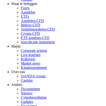
Waar te beleggen
Forex
Aandelen
ETFs
Aandelen-CFD
Indices-CFD
Termijngoederen-CFD
Crypto-CFD
ETF-fondsen-CFD
Specificatie instrument
Markt
Corporate actions
Live-koersen
Rollovers
Market news
Klantensentiment
Over ons
OANDA Group
Carrière
Anders
Documenten
Nieuws
Cyberbeveiliging
Updates
Disclaimer