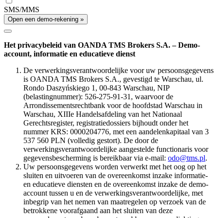
SMS/MMS
Open een demo-rekening »
Het privacybeleid van OANDA TMS Brokers S.A. – Demo-
account, informatie en educatieve dienst
De verwerkingsverantwoordelijke voor uw persoonsgegevens
is OANDA TMS Brokers S.A., gevestigd te Warschau, ul.
Rondo Daszyńskiego 1, 00-843 Warschau, NIP
(belastingnummer): 526-275-91-31, waarvoor de
Arrondissementsrechtbank voor de hoofdstad Warschau in
Warschau, XIIIe Handelsafdeling van het Nationaal
Gerechtsregister, registratiedossiers bijhoudt onder het
nummer KRS: 0000204776, met een aandelenkapitaal van 3
537 560 PLN (volledig gestort). De door de
verwerkingsverantwoordelijke aangestelde functionaris voor
gegevensbescherming is bereikbaar via e-mail:
odo@tms.pl
.
Uw persoonsgegevens worden verwerkt met het oog op het
sluiten en uitvoeren van de overeenkomst inzake informatie-
en educatieve diensten en de overeenkomst inzake de demo-
account tussen u en de verwerkingsverantwoordelijke, met
inbegrip van het nemen van maatregelen op verzoek van de
betrokkene voorafgaand aan het sluiten van deze