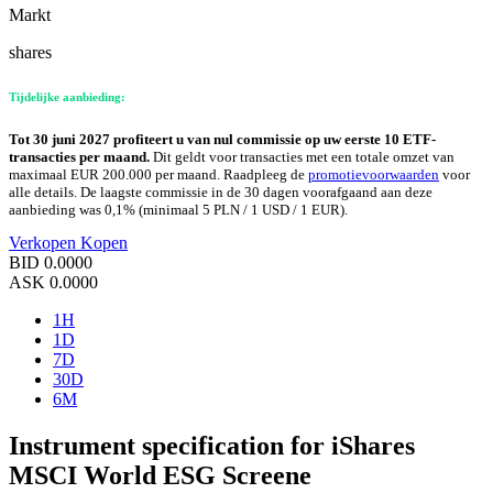
Markt
shares
Tijdelijke aanbieding:
Tot 30 juni 2027 profiteert u van nul commissie op uw eerste 10 ETF-
transacties per maand.
Dit geldt voor transacties met een totale omzet van
maximaal EUR 200.000 per maand. Raadpleeg de
promotievoorwaarden
voor
alle details. De laagste commissie in de 30 dagen voorafgaand aan deze
aanbieding was 0,1% (minimaal 5 PLN / 1 USD / 1 EUR).
Verkopen
Kopen
BID
0.0000
ASK
0.0000
1H
1D
7D
30D
6M
Instrument specification for iShares
MSCI World ESG Screene