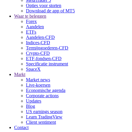
MetaTrader 5
Opties voor storten
Download de app of MT5
Waar te beleggen
Forex
Aandelen
ETFs
Aandelen-CFD
Indices-CFD
Termijngoederen-CFD
Crypto-CFD
ETF-fondsen-CFD
Specificatie instrument
SpaceX
Markt
Market news
Live-koersen
Economische agenda
Corporate actions
Updates
Blog
US earnings season
Learn TradingView
Client sentiment
Contact