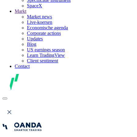
Specificatie instrument
SpaceX
Markt
Market news
Live-koersen
Economische agenda
Corporate actions
Updates
Blog
US earnings season
Learn TradingView
Client sentiment
Contact