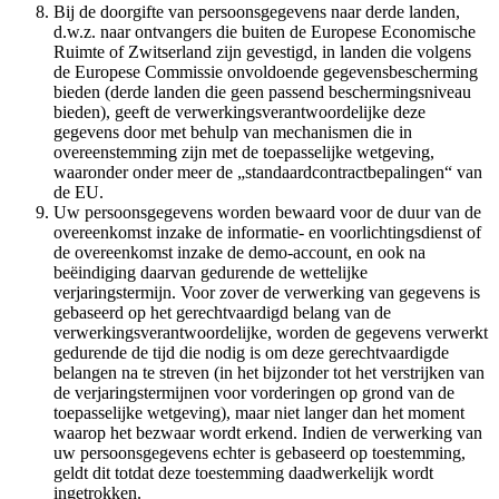
Bij de doorgifte van persoonsgegevens naar derde landen,
d.w.z. naar ontvangers die buiten de Europese Economische
Ruimte of Zwitserland zijn gevestigd, in landen die volgens
de Europese Commissie onvoldoende gegevensbescherming
bieden (derde landen die geen passend beschermingsniveau
bieden), geeft de verwerkingsverantwoordelijke deze
gegevens door met behulp van mechanismen die in
overeenstemming zijn met de toepasselijke wetgeving,
waaronder onder meer de „standaardcontractbepalingen“ van
de EU.
Uw persoonsgegevens worden bewaard voor de duur van de
overeenkomst inzake de informatie- en voorlichtingsdienst of
de overeenkomst inzake de demo-account, en ook na
beëindiging daarvan gedurende de wettelijke
verjaringstermijn. Voor zover de verwerking van gegevens is
gebaseerd op het gerechtvaardigd belang van de
verwerkingsverantwoordelijke, worden de gegevens verwerkt
gedurende de tijd die nodig is om deze gerechtvaardigde
belangen na te streven (in het bijzonder tot het verstrijken van
de verjaringstermijnen voor vorderingen op grond van de
toepasselijke wetgeving), maar niet langer dan het moment
waarop het bezwaar wordt erkend. Indien de verwerking van
uw persoonsgegevens echter is gebaseerd op toestemming,
geldt dit totdat deze toestemming daadwerkelijk wordt
ingetrokken.