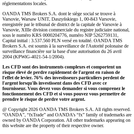
réglementations locales.
OANDA TMS Brokers S.A. dont le siège social se trouve à
Varsovie, Warsaw UNIT, Daszyńskiego 1, 00-843 Varsovie,
enregistrée par le tribunal de district de la capitale de Varsovie à
Varsovie, XIIIe division commerciale du registre judiciaire national,
sous le numéro KRS 0000204776, numéro NIP 5262759131,
Capital initial : 3.537.560 PLN versé en totalité. OANDA TMS
Brokers S.A. est soumis à la surveillance de l'Autorité polonaise de
surveillance financière sur la base d'une autorisation du 26 avril
2004 (KPWiG-4021-54-1/2004).
Les CFD sont des instruments complexes et comportent un
risque élevé de perdre rapidement de l'argent en raison de
l'effet de levier. 76% des investisseurs particuliers perdent de
l'argent lorsqu'ils investissent dans des CFD avec ce
fournisseur. Vous devez vous demander si vous comprenez le
fonctionnement des CFD et si vous pouvez vous permettre de
prendre le risque de perdre votre argent.
@ Copyright 2026 OANDA TMS Brokers S.A. All rights reserved.
“OANDA”, “fxTrade” and OANDA’s “fx” family of trademarks are
owned by OANDA Corporation. All other trademarks appearing on
this website are the property of their respective owner.