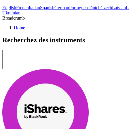
English
French
Italian
Spanish
German
Portuguese
Dutch
Czech
Latvian
L
Ukrainian
Breadcrumb
Home
Recherchez des instruments