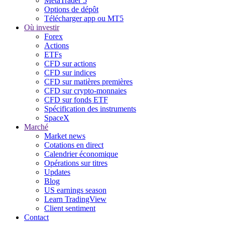
MetaTrader 5
Options de dépôt
Télécharger app ou MT5
Où investir
Forex
Actions
ETFs
CFD sur actions
CFD sur indices
CFD sur matières premières
CFD sur crypto-monnaies
CFD sur fonds ETF
Spécification des instruments
SpaceX
Marché
Market news
Cotations en direct
Calendrier économique
Opérations sur titres
Updates
Blog
US earnings season
Learn TradingView
Client sentiment
Contact