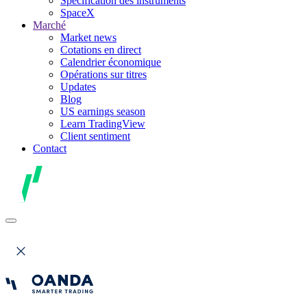
Spécification des instruments
SpaceX
Marché
Market news
Cotations en direct
Calendrier économique
Opérations sur titres
Updates
Blog
US earnings season
Learn TradingView
Client sentiment
Contact