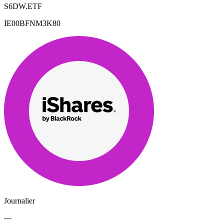
S6DW.ETF
IE00BFNM3K80
Journalier
---