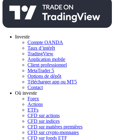
Investir
Compte OANDA
Taux d’intérêt
TradingView
Application mobile
Client professionnel
MetaTrader 5
Options de dépôt
Télécharger app ou MT5
Contact
Où investir
Forex
Actions
ETFs
CFD sur actions
CFD sur indices
CFD sur matières premières
CFD sur crypto-monnaies
CFD sur fonds ETF