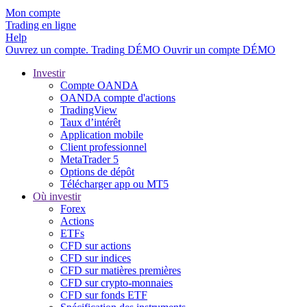
Mon compte
Trading en ligne
Help
Ouvrez un compte.
Trading
DÉMO
Ouvrir un compte DÉMO
Investir
Compte OANDA
OANDA compte d'actions
TradingView
Taux d’intérêt
Application mobile
Client professionnel
MetaTrader 5
Options de dépôt
Télécharger app ou MT5
Où investir
Forex
Actions
ETFs
CFD sur actions
CFD sur indices
CFD sur matières premières
CFD sur crypto-monnaies
CFD sur fonds ETF