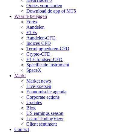
MetaTrader 5
Opties voor storten
Download de app of MT5
Waar te beleggen
Forex
Aandelen
ETFs
Aandelen-CFD
Indices-CFD
Termijngoederen-CFD
Crypto-CFD
ETF-fondsen-CFD
Specificatie instrument
SpaceX
Markt
Market news
Live-koersen
Economische agenda
Corporate actions
Updates
Blog
US earnings season
Learn TradingView
Client sentiment
Contact