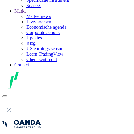
Specificatie instrument
SpaceX
Markt
Market news
Live-koersen
Economische agenda
Corporate actions
Updates
Blog
US earnings season
Learn TradingView
Client sentiment
Contact