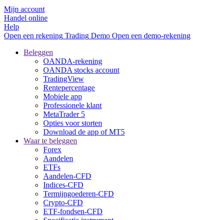
Mijn account
Handel online
Help
Open een rekening
Trading
Demo
Open een demo-rekening
Beleggen
OANDA-rekening
OANDA stocks account
TradingView
Rentepercentage
Mobiele app
Professionele klant
MetaTrader 5
Opties voor storten
Download de app of MT5
Waar te beleggen
Forex
Aandelen
ETFs
Aandelen-CFD
Indices-CFD
Termijngoederen-CFD
Crypto-CFD
ETF-fondsen-CFD