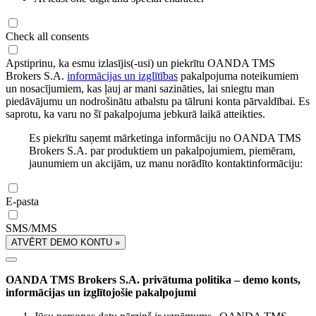
Check all consents
Apstiprinu, ka esmu izlasījis(-usi) un piekrītu OANDA TMS
Brokers S.A.
informācijas un izglītības
pakalpojuma noteikumiem
un nosacījumiem, kas ļauj ar mani sazināties, lai sniegtu man
piedāvājumu un nodrošinātu atbalstu pa tālruni konta pārvaldībai. Es
saprotu, ka varu no šī pakalpojuma jebkurā laikā atteikties.
Es piekrītu saņemt mārketinga informāciju no OANDA TMS
Brokers S.A. par produktiem un pakalpojumiem, piemēram,
jaunumiem un akcijām, uz manu norādīto kontaktinformāciju:
E-pasta
SMS/MMS
ATVĒRT DEMO KONTU »
OANDA TMS Brokers S.A. privātuma politika – demo konts,
informācijas un izglītojošie pakalpojumi