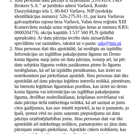
Jūsu personas datu pārziņš ir uzņēmums „OANDA TMS
Brokers S.A.” ar juridisko adresi Varšavā, Rondo
Daszyńskiego iela 1, 00-843 Varšava, NIP (nodokļu
identifikācijas numurs): 526-275-91-31, par kuru Varšavas
galvaspilsētas rajona tiesa Varšavā, Valsts tiesu reģistra XIII
Komerclietu nodaļa uztur reģistrācijas lietas ar numuru KRS:
0000204776, akciju kapitāls 3 537 560 PLN (pilnībā
apmaksāts). Ar datu pārziņa iecelto datu aizsardzības
speciālistu var sazināties, rakstot uz e-pastu:
odo@tms.pl
.
Jūsu personas dati tiks apstrādāti, lai noslēgtu un izpildītu
Informācijas un izglītības pakalpojumu līgumu un Demo
konta līgumu starp jums un datu pārziņu, tostarp arī, lai pēc
datu subjekta lūguma veiktu pasākumus pirms šo līgumu
noslēgšanas, kā arī lai izpildītu pienākumus, kas izriet no
noteikumiem par piekrišanas apstrādi. Jūsu personas dati tiks
apstrādāti arī datu pārziņa leģitīmo interešu nolūkā, piemēram,
lai īstenotu leģitīmas līgumiskas prasības, kas izriet no demo
konta līguma vai informācijas un izglītības pakalpojumu
līguma, drošības nodrošināšanai, krāpšanas novēršanai vai
datu pārziņa tiešā mārketinga nolūkā, kā arī saziņai ar jums
citos gadījumos, kas nav minēti iepriekš, ja tas ir pamatots, jo
īpaši, ņemot vērā no jums saņemto pieprasījumu un datu
pārziņa uzņēmējdarbības jomu. Jūsu personas dati var tikt
apstrādāti arī mārketinga nolūkos, pamatojoties uz jūsu datu
pārziņam sniegto piekrišanu. Apstrāde citiem nolūkiem, kas