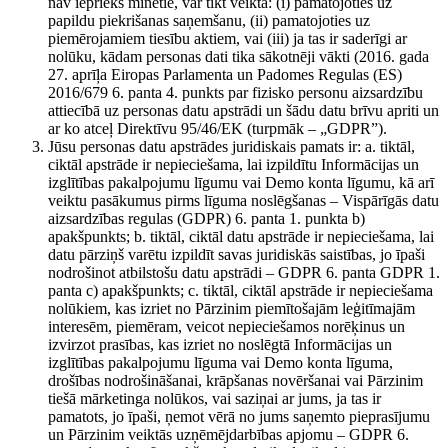
nav iepriekš minētie, var tikt veikta: (i) pamatojoties uz
papildu piekrišanas saņemšanu, (ii) pamatojoties uz
piemērojamiem tiesību aktiem, vai (iii) ja tas ir saderīgi ar
nolūku, kādam personas dati tika sākotnēji vākti (2016. gada
27. aprīļa Eiropas Parlamenta un Padomes Regulas (ES)
2016/679 6. panta 4. punkts par fizisko personu aizsardzību
attiecībā uz personas datu apstrādi un šādu datu brīvu apriti un
ar ko atceļ Direktīvu 95/46/EK (turpmāk – „GDPR”).
Jūsu personas datu apstrādes juridiskais pamats ir: a. tiktāl,
ciktāl apstrāde ir nepieciešama, lai izpildītu Informācijas un
izglītības pakalpojumu līgumu vai Demo konta līgumu, kā arī
veiktu pasākumus pirms līguma noslēgšanas – Vispārīgās datu
aizsardzības regulas (GDPR) 6. panta 1. punkta b)
apakšpunkts; b. tiktāl, ciktāl datu apstrāde ir nepieciešama, lai
datu pārziņš varētu izpildīt savas juridiskās saistības, jo īpaši
nodrošinot atbilstošu datu apstrādi – GDPR 6. panta GDPR 1.
panta c) apakšpunkts; c. tiktāl, ciktāl apstrāde ir nepieciešama
nolūkiem, kas izriet no Pārzinim piemītošajām leģitīmajām
interesēm, piemēram, veicot nepieciešamos norēķinus un
izvirzot prasības, kas izriet no noslēgtā Informācijas un
izglītības pakalpojumu līguma vai Demo konta līguma,
drošības nodrošināšanai, krāpšanas novēršanai vai Pārzinim
tiešā mārketinga nolūkos, vai saziņai ar jums, ja tas ir
pamatots, jo īpaši, ņemot vērā no jums saņemto pieprasījumu
un Pārzinim veiktās uzņēmējdarbības apjomu – GDPR 6.