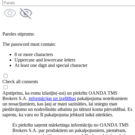
Paroles stiprums:
The password must contain:
8 or more characters
Uppercase and lowercase letters
At least one digit and special character
Check all consents
Apstiprinu, ka esmu izlasījis(-usi) un piekrītu OANDA TMS
Brokers S.A.
informācijas un izglītības
pakalpojuma noteikumiem
un nosacījumiem, kas ļauj ar mani sazināties, lai sniegtu man
piedāvājumu un nodrošinātu atbalstu pa tālruni konta pārvaldībai. Es
saprotu, ka varu no šī pakalpojuma jebkurā laikā atteikties.
Es piekrītu saņemt mārketinga informāciju no OANDA TMS
Brokers S.A. par produktiem un pakalpojumiem, piemēram,