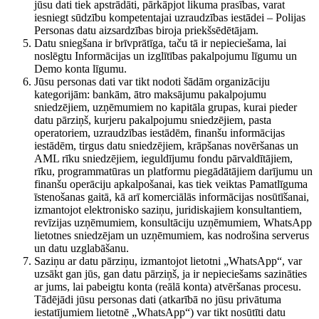
jūsu dati tiek apstrādāti, pārkāpjot likuma prasības, varat
iesniegt sūdzību kompetentajai uzraudzības iestādei – Polijas
Personas datu aizsardzības biroja priekšsēdētājam.
Datu sniegšana ir brīvprātīga, taču tā ir nepieciešama, lai
noslēgtu Informācijas un izglītības pakalpojumu līgumu un
Demo konta līgumu.
Jūsu personas dati var tikt nodoti šādām organizāciju
kategorijām: bankām, ātro maksājumu pakalpojumu
sniedzējiem, uzņēmumiem no kapitāla grupas, kurai pieder
datu pārziņš, kurjeru pakalpojumu sniedzējiem, pasta
operatoriem, uzraudzības iestādēm, finanšu informācijas
iestādēm, tirgus datu sniedzējiem, krāpšanas novēršanas un
AML rīku sniedzējiem, ieguldījumu fondu pārvaldītājiem,
rīku, programmatūras un platformu piegādātājiem darījumu un
finanšu operāciju apkalpošanai, kas tiek veiktas Pamatlīguma
īstenošanas gaitā, kā arī komerciālās informācijas nosūtīšanai,
izmantojot elektronisko saziņu, juridiskajiem konsultantiem,
revīzijas uzņēmumiem, konsultāciju uzņēmumiem, WhatsApp
lietotnes sniedzējam un uzņēmumiem, kas nodrošina serverus
un datu uzglabāšanu.
Saziņu ar datu pārziņu, izmantojot lietotni „WhatsApp“, var
uzsākt gan jūs, gan datu pārziņš, ja ir nepieciešams sazināties
ar jums, lai pabeigtu konta (reālā konta) atvēršanas procesu.
Tādējādi jūsu personas dati (atkarībā no jūsu privātuma
iestatījumiem lietotnē „WhatsApp“) var tikt nosūtīti datu