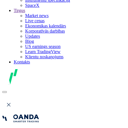
Instrumentu specifikācija
SpaceX
Tirgus
Market news
Live cenas
Ekonomikas kalendārs
Korporatīvās darbības
Updates
Blog
US earnings season
Learn TradingView
Klientu noskaņojums
Kontakts