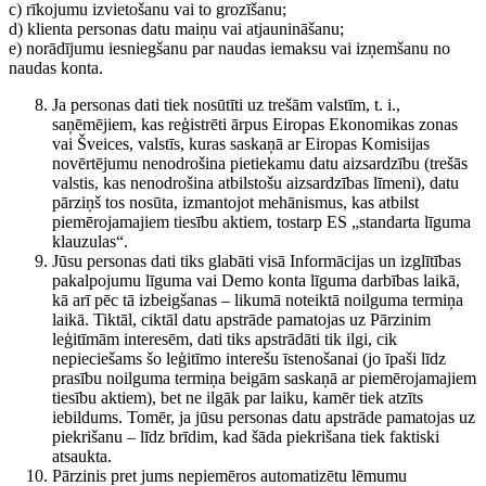
c) rīkojumu izvietošanu vai to grozīšanu;
d) klienta personas datu maiņu vai atjaunināšanu;
e) norādījumu iesniegšanu par naudas iemaksu vai izņemšanu no
naudas konta.
Ja personas dati tiek nosūtīti uz trešām valstīm, t. i.,
saņēmējiem, kas reģistrēti ārpus Eiropas Ekonomikas zonas
vai Šveices, valstīs, kuras saskaņā ar Eiropas Komisijas
novērtējumu nenodrošina pietiekamu datu aizsardzību (trešās
valstis, kas nenodrošina atbilstošu aizsardzības līmeni), datu
pārziņš tos nosūta, izmantojot mehānismus, kas atbilst
piemērojamajiem tiesību aktiem, tostarp ES „standarta līguma
klauzulas“.
Jūsu personas dati tiks glabāti visā Informācijas un izglītības
pakalpojumu līguma vai Demo konta līguma darbības laikā,
kā arī pēc tā izbeigšanas – likumā noteiktā noilguma termiņa
laikā. Tiktāl, ciktāl datu apstrāde pamatojas uz Pārzinim
leģitīmām interesēm, dati tiks apstrādāti tik ilgi, cik
nepieciešams šo leģitīmo interešu īstenošanai (jo īpaši līdz
prasību noilguma termiņa beigām saskaņā ar piemērojamajiem
tiesību aktiem), bet ne ilgāk par laiku, kamēr tiek atzīts
iebildums. Tomēr, ja jūsu personas datu apstrāde pamatojas uz
piekrišanu – līdz brīdim, kad šāda piekrišana tiek faktiski
atsaukta.
Pārzinis pret jums nepiemēros automatizētu lēmumu