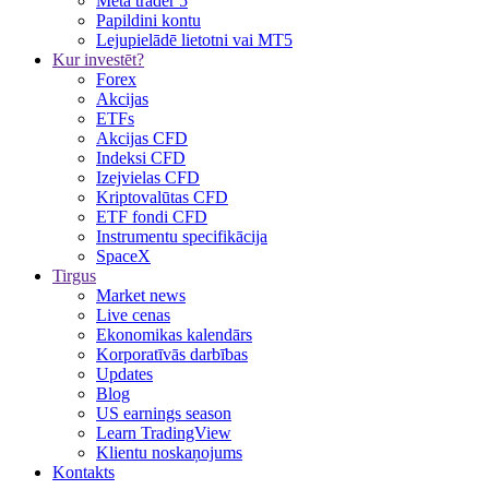
Meta trader 5
Papildini kontu
Lejupielādē lietotni vai MT5
Kur investēt?
Forex
Akcijas
ETFs
Akcijas CFD
Indeksi CFD
Izejvielas CFD
Kriptovalūtas CFD
ETF fondi CFD
Instrumentu specifikācija
SpaceX
Tirgus
Market news
Live cenas
Ekonomikas kalendārs
Korporatīvās darbības
Updates
Blog
US earnings season
Learn TradingView
Klientu noskaņojums
Kontakts