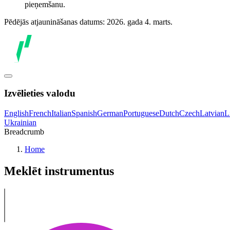
pieņemšanu.
Pēdējās atjaunināšanas datums: 2026. gada 4. marts.
Izvēlieties valodu
English
French
Italian
Spanish
German
Portuguese
Dutch
Czech
Latvian
L
Ukrainian
Breadcrumb
Home
Meklēt instrumentus