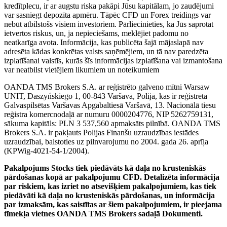
kredītplecu, ir ar augstu riska pakāpi Jūsu kapitālam, jo zaudējumi
var sasniegt depozīta apmēru. Tāpēc CFD un Forex treidings var
nebūt atbilstošs visiem investoriem. Pārliecinieties, ka Jūs saprotat
ietvertos riskus, un, ja nepieciešams, meklējiet padomu no
neatkarīga avota. Informācija, kas publicēta šajā mājaslapā nav
adresēta kādas konkrētas valsts saņēmējiem, un tā nav paredzēta
izplatīšanai valstīs, kurās šīs informācijas izplatīšana vai izmantošana
var neatbilst vietējiem likumiem un noteikumiem
OANDA TMS Brokers S.A. ar reģistrēto galveno mītni Warsaw
UNIT, Daszyńskiego 1, 00-843 Varšavā, Polijā, kas ir reģistrēta
Galvaspilsētas Varšavas Apgabaltiesā Varšavā, 13. Nacionālā tiesu
reģistra komercnodaļā ar numuru 0000204776, NIP 5262759131,
sākuma kapitāls: PLN 3 537,560 apmaksāts pilnībā. OANDA TMS
Brokers S.A. ir pakļauts Polijas Finanšu uzraudzības iestādes
uzraudzībai, balstoties uz pilnvarojumu no 2004. gada 26. aprīļa
(KPWig-4021-54-1/2004).
Pakalpojums Stocks tiek piedāvāts kā daļa no krusteniskās
pārdošanas kopā ar pakalpojumu CFD. Detalizēta informācija
par riskiem, kas izriet no atsevišķiem pakalpojumiem, kas tiek
piedāvāti kā daļa no krusteniskās pārdošanas, un informācija
par izmaksām, kas saistītas ar šiem pakalpojumiem, ir pieejama
tīmekļa vietnes OANDA TMS Brokers sadaļā Dokumenti.