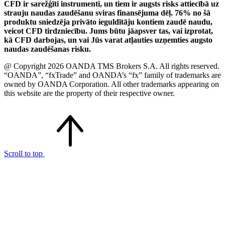
CFD ir sarežģīti instrumenti, un tiem ir augsts risks attiecībā uz
strauju naudas zaudēšanu sviras finansējuma dēļ. 76% no šā
produktu sniedzēja privāto ieguldītāju kontiem zaudē naudu,
veicot CFD tirdzniecību. Jums būtu jāapsver tas, vai izprotat,
kā CFD darbojas, un vai Jūs varat atļauties uzņemties augsto
naudas zaudēšanas risku.
@ Copyright 2026 OANDA TMS Brokers S.A. All rights reserved.
“OANDA”, “fxTrade” and OANDA’s “fx” family of trademarks are
owned by OANDA Corporation. All other trademarks appearing on
this website are the property of their respective owner.
Scroll to top