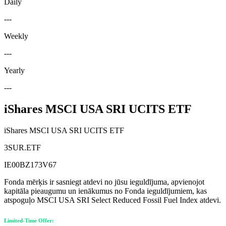
Daily
---
Weekly
---
Yearly
---
iShares MSCI USA SRI UCITS ETF
iShares MSCI USA SRI UCITS ETF
3SUR.ETF
IE00BZ173V67
Fonda mērķis ir sasniegt atdevi no jūsu ieguldījuma, apvienojot
kapitāla pieaugumu un ienākumus no Fonda ieguldījumiem, kas
atspoguļo MSCI USA SRI Select Reduced Fossil Fuel Index atdevi.
Limited-Time Offer: