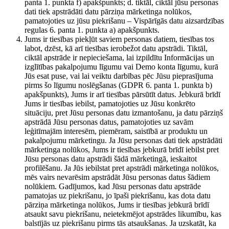
panta 1. punkta f) apakšpunkts; d. tiktāl, ciktāl jūsu personas
dati tiek apstrādāti datu pārziņa mārketinga nolūkos,
pamatojoties uz jūsu piekrišanu – Vispārīgās datu aizsardzības
regulas 6. panta 1. punkta a) apakšpunkts.
Jums ir tiesības piekļūt saviem personas datiem, tiesības tos
labot, dzēst, kā arī tiesības ierobežot datu apstrādi. Tiktāl,
ciktāl apstrāde ir nepieciešama, lai izpildītu Informācijas un
izglītības pakalpojumu līgumu vai Demo konta līgumu, kurā
Jūs esat puse, vai lai veiktu darbības pēc Jūsu pieprasījuma
pirms šo līgumu noslēgšanas (GDPR 6. panta 1. punkta b)
apakšpunkts), Jums ir arī tiesības pārsūtīt datus. Jebkurā brīdī
Jums ir tiesības iebilst, pamatojoties uz Jūsu konkrēto
situāciju, pret Jūsu personas datu izmantošanu, ja datu pārziņš
apstrādā Jūsu personas datus, pamatojoties uz savām
leģitīmajām interesēm, piemēram, saistībā ar produktu un
pakalpojumu mārketingu. Ja Jūsu personas dati tiek apstrādāti
mārketinga nolūkos, Jums ir tiesības jebkurā brīdī iebilst pret
Jūsu personas datu apstrādi šādā mārketingā, ieskaitot
profilēšanu. Ja Jūs iebilstat pret apstrādi mārketinga nolūkos,
mēs vairs nevarēsim apstrādāt Jūsu personas datus šādiem
nolūkiem. Gadījumos, kad Jūsu personas datu apstrāde
pamatojas uz piekrišanu, jo īpaši piekrišanu, kas dota datu
pārziņa mārketinga nolūkos, Jums ir tiesības jebkurā brīdī
atsaukt savu piekrišanu, neietekmējot apstrādes likumību, kas
balstījās uz piekrišanu pirms tās atsaukšanas. Ja uzskatāt, ka