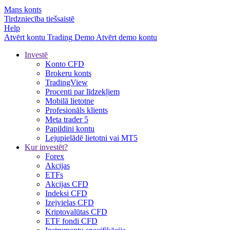
Mans konts
Tirdzniecība tiešsaistē
Help
Atvērt kontu
Trading
Demo
Atvērt demo kontu
Investē
Konto CFD
Brokeru konts
TradingView
Procenti par līdzekļiem
Mobilā lietotne
Profesionāls klients
Meta trader 5
Papildini kontu
Lejupielādē lietotni vai MT5
Kur investēt?
Forex
Akcijas
ETFs
Akcijas CFD
Indeksi CFD
Izejvielas CFD
Kriptovalūtas CFD
ETF fondi CFD