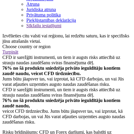
Atruna
Juridiska atruna
Privātuma politika
Piekļūstamības deklarācija
Sīkfailu iestatījumi
Izvēlieties citu valsti vai reģionu, lai redzētu saturu, kas ir specifisks
jūsu atrašanās vietai.
Choose country or region
Turpināt
CFD ir sarežģīti instrumenti, un tiem ir augsts risks attiecībā uz
strauju naudas zaudēšanu sviras finansējuma dēļ.
76% no šā produktu sniedzēja privāto ieguldītāju kontiem
zaudē naudu, veicot CFD tirdzniecību.
Jums būtu jāapsver tas, vai izprotat, kā CFD darbojas, un vai Jūs
varat atļauties uzņemties augsto naudas zaudēšanas risku.
CFD ir sarežģīti instrumenti, un tiem ir augsts risks attiecībā uz
strauju naudas zaudēšanu sviras finansējuma dēļ.
76% no šā produktu sniedzēja privāto ieguldītāju kontiem
zaudē naudu,
veicot CFD tirdzniecību. Jums būtu jāapsver tas, vai izprotat, kā
CFD darbojas, un vai Jūs varat atļauties uzņemties augsto naudas
zaudēšanas risku.
Risku brīdinājums: CFD un Forex darījumi, kas balstīti uz