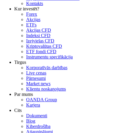
Kontakts
Kur investēt?
Forex
Akcijas
ETFs
Akcijas CFD
Indeksi CFD
Izejvielas CFD
Kriptovalūtas CFD
ETF fondi CFD
Instrumentu specifikācija
Tirgus
Korporatīvās darbības
Live cenas
Pārnesumi
Market news
Klientu noskaņojums
Par mums
OANDA Group
Karjera
Cits
Dokumenti
Blog
Kiberdrošība
Atjauninājumi