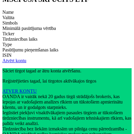
Name
Valūta
Simbols
Minimālā pasūtījuma vērtība
Ticker
Tirdzniecības laiks
Type
Pasūtījumu pieņemšanas laiks
ISIN
Atvērt kontu
Sāciet tirgot tagad ar ātru konta atvēršanu.
Reģistrējieties tagad, lai tirgotos aktīvākajos tirgos
ATVER KONTU
OANDA ir vairāk nekā 20 gadus tirgū strādājošs brokeris, kas
lepojas ar vadošajiem analīzes rīkiem un tūkstošiem apmierinātu
klientu, un ir godalgots starpnieks.
Iegūstiet piekļuvi visaktīvākajiem pasaules tirgiem ar tūkstošiem
tirdzniecības instrumentu, kā arī vadošajiem tehniskajiem rīkiem, kas
palīdz veikt analīzi.
Tirdzniecība bez liekām izmaksām un pilnīga cenu pārredzamība -