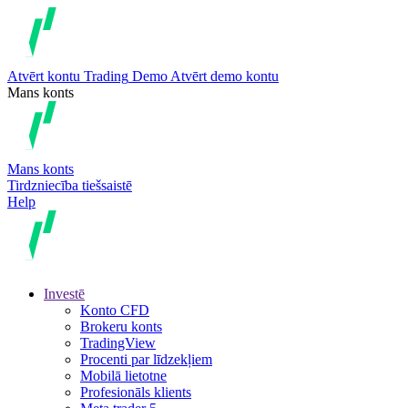
Atvērt kontu
Trading
Demo
Atvērt demo kontu
Mans konts
Mans konts
Tirdzniecība tiešsaistē
Help
Investē
Konto CFD
Brokeru konts
TradingView
Procenti par līdzekļiem
Mobilā lietotne
Profesionāls klients