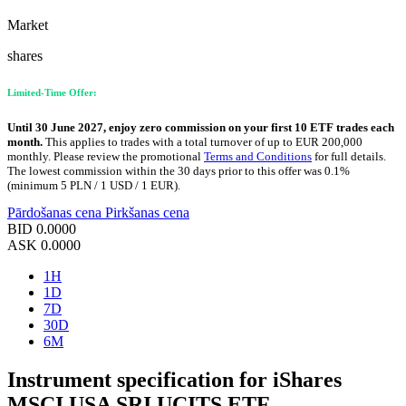
Market
shares
Limited-Time Offer:
Until 30 June 2027, enjoy zero commission on your first 10 ETF trades each
month.
This applies to trades with a total turnover of up to EUR 200,000
monthly. Please review the promotional
Terms and Conditions
for full details.
The lowest commission within the 30 days prior to this offer was 0.1%
(minimum 5 PLN / 1 USD / 1 EUR).
Pārdošanas cena
Pirkšanas cena
BID
0.0000
ASK
0.0000
1H
1D
7D
30D
6M
Instrument specification for iShares
MSCI USA SRI UCITS ETF