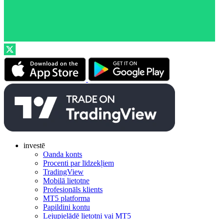
investē
Oanda konts
Procenti par līdzekļiem
TradingView
Mobilā lietotne
Profesionāls klients
MT5 platforma
Papildini kontu
Lejupielādē lietotni vai MT5