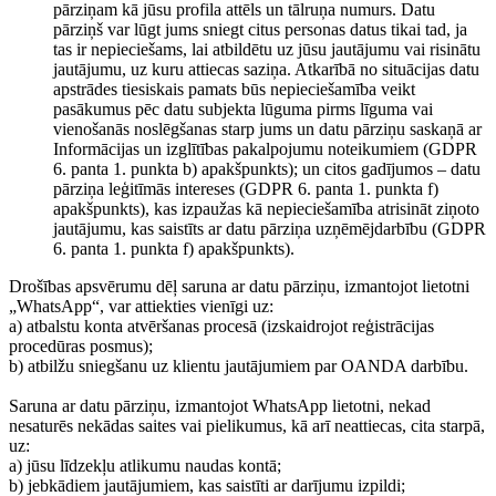
pārziņam kā jūsu profila attēls un tālruņa numurs. Datu
pārziņš var lūgt jums sniegt citus personas datus tikai tad, ja
tas ir nepieciešams, lai atbildētu uz jūsu jautājumu vai risinātu
jautājumu, uz kuru attiecas saziņa. Atkarībā no situācijas datu
apstrādes tiesiskais pamats būs nepieciešamība veikt
pasākumus pēc datu subjekta lūguma pirms līguma vai
vienošanās noslēgšanas starp jums un datu pārziņu saskaņā ar
Informācijas un izglītības pakalpojumu noteikumiem (GDPR
6. panta 1. punkta b) apakšpunkts); un citos gadījumos – datu
pārziņa leģitīmās intereses (GDPR 6. panta 1. punkta f)
apakšpunkts), kas izpaužas kā nepieciešamība atrisināt ziņoto
jautājumu, kas saistīts ar datu pārziņa uzņēmējdarbību (GDPR
6. panta 1. punkta f) apakšpunkts).
Drošības apsvērumu dēļ saruna ar datu pārziņu, izmantojot lietotni
„WhatsApp“, var attiekties vienīgi uz:
a) atbalstu konta atvēršanas procesā (izskaidrojot reģistrācijas
procedūras posmus);
b) atbilžu sniegšanu uz klientu jautājumiem par OANDA darbību.
Saruna ar datu pārziņu, izmantojot WhatsApp lietotni, nekad
nesaturēs nekādas saites vai pielikumus, kā arī neattiecas, cita starpā,
uz:
a) jūsu līdzekļu atlikumu naudas kontā;
b) jebkādiem jautājumiem, kas saistīti ar darījumu izpildi;