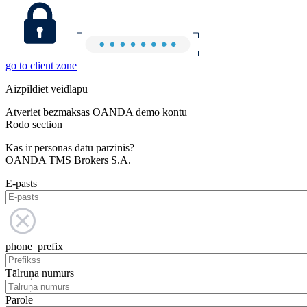
go to client zone
Aizpildiet veidlapu
Atveriet bezmaksas OANDA demo kontu
Rodo section
Kas ir personas datu pārzinis?
OANDA TMS Brokers S.A.
E-pasts
phone_prefix
Tālruņa numurs
Parole