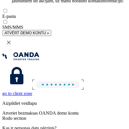
jaunumiem un akcijām, uz manu norādīto kontaktinformāciju:
E-pasta
SMS/MMS
ATVĒRT DEMO KONTU »
go to client zone
Aizpildiet veidlapu
Atveriet bezmaksas OANDA demo kontu
Rodo section
Kas ir personas datu pārzinis?