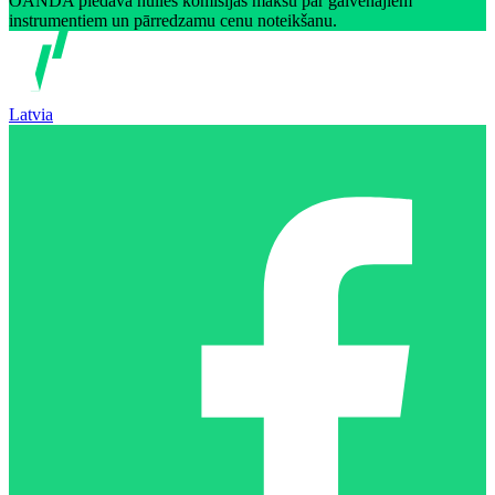
OANDA piedāvā nulles komisijas maksu par galvenajiem
instrumentiem un pārredzamu cenu noteikšanu.
Latvia