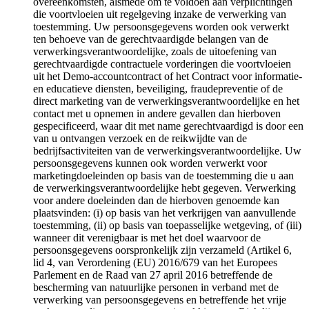
overeenkomsten, alsmede om te voldoen aan verplichtingen
die voortvloeien uit regelgeving inzake de verwerking van
toestemming. Uw persoonsgegevens worden ook verwerkt
ten behoeve van de gerechtvaardigde belangen van de
verwerkingsverantwoordelijke, zoals de uitoefening van
gerechtvaardigde contractuele vorderingen die voortvloeien
uit het Demo-accountcontract of het Contract voor informatie-
en educatieve diensten, beveiliging, fraudepreventie of de
direct marketing van de verwerkingsverantwoordelijke en het
contact met u opnemen in andere gevallen dan hierboven
gespecificeerd, waar dit met name gerechtvaardigd is door een
van u ontvangen verzoek en de reikwijdte van de
bedrijfsactiviteiten van de verwerkingsverantwoordelijke. Uw
persoonsgegevens kunnen ook worden verwerkt voor
marketingdoeleinden op basis van de toestemming die u aan
de verwerkingsverantwoordelijke hebt gegeven. Verwerking
voor andere doeleinden dan de hierboven genoemde kan
plaatsvinden: (i) op basis van het verkrijgen van aanvullende
toestemming, (ii) op basis van toepasselijke wetgeving, of (iii)
wanneer dit verenigbaar is met het doel waarvoor de
persoonsgegevens oorspronkelijk zijn verzameld (Artikel 6,
lid 4, van Verordening (EU) 2016/679 van het Europees
Parlement en de Raad van 27 april 2016 betreffende de
bescherming van natuurlijke personen in verband met de
verwerking van persoonsgegevens en betreffende het vrije