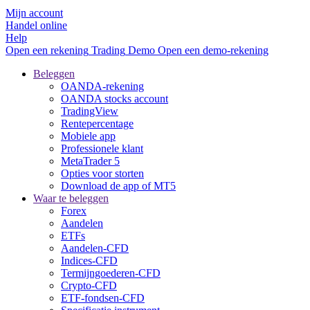
Mijn account
Handel online
Help
Open een rekening
Trading
Demo
Open een demo-rekening
Beleggen
OANDA-rekening
OANDA stocks account
TradingView
Rentepercentage
Mobiele app
Professionele klant
MetaTrader 5
Opties voor storten
Download de app of MT5
Waar te beleggen
Forex
Aandelen
ETFs
Aandelen-CFD
Indices-CFD
Termijngoederen-CFD
Crypto-CFD
ETF-fondsen-CFD