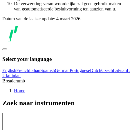
De verwerkingsverantwoordelijke zal geen gebruik maken
van geautomatiseerde besluitvorming ten aanzien van u.
Datum van de laatste update: 4 maart 2026.
Select your language
English
French
Italian
Spanish
German
Portuguese
Dutch
Czech
Latvian
L
Ukrainian
Breadcrumb
Home
Zoek naar instrumenten