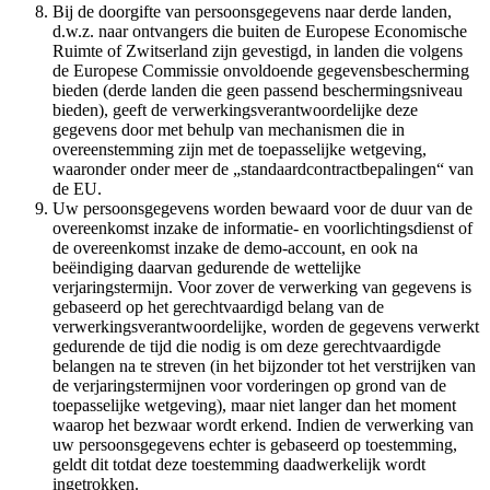
Bij de doorgifte van persoonsgegevens naar derde landen,
d.w.z. naar ontvangers die buiten de Europese Economische
Ruimte of Zwitserland zijn gevestigd, in landen die volgens
de Europese Commissie onvoldoende gegevensbescherming
bieden (derde landen die geen passend beschermingsniveau
bieden), geeft de verwerkingsverantwoordelijke deze
gegevens door met behulp van mechanismen die in
overeenstemming zijn met de toepasselijke wetgeving,
waaronder onder meer de „standaardcontractbepalingen“ van
de EU.
Uw persoonsgegevens worden bewaard voor de duur van de
overeenkomst inzake de informatie- en voorlichtingsdienst of
de overeenkomst inzake de demo-account, en ook na
beëindiging daarvan gedurende de wettelijke
verjaringstermijn. Voor zover de verwerking van gegevens is
gebaseerd op het gerechtvaardigd belang van de
verwerkingsverantwoordelijke, worden de gegevens verwerkt
gedurende de tijd die nodig is om deze gerechtvaardigde
belangen na te streven (in het bijzonder tot het verstrijken van
de verjaringstermijnen voor vorderingen op grond van de
toepasselijke wetgeving), maar niet langer dan het moment
waarop het bezwaar wordt erkend. Indien de verwerking van
uw persoonsgegevens echter is gebaseerd op toestemming,
geldt dit totdat deze toestemming daadwerkelijk wordt
ingetrokken.