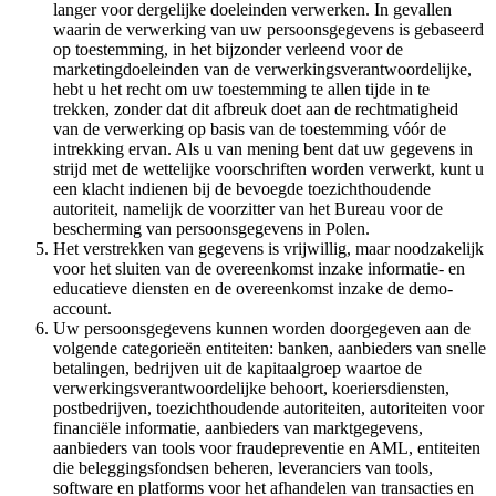
langer voor dergelijke doeleinden verwerken. In gevallen
waarin de verwerking van uw persoonsgegevens is gebaseerd
op toestemming, in het bijzonder verleend voor de
marketingdoeleinden van de verwerkingsverantwoordelijke,
hebt u het recht om uw toestemming te allen tijde in te
trekken, zonder dat dit afbreuk doet aan de rechtmatigheid
van de verwerking op basis van de toestemming vóór de
intrekking ervan. Als u van mening bent dat uw gegevens in
strijd met de wettelijke voorschriften worden verwerkt, kunt u
een klacht indienen bij de bevoegde toezichthoudende
autoriteit, namelijk de voorzitter van het Bureau voor de
bescherming van persoonsgegevens in Polen.
Het verstrekken van gegevens is vrijwillig, maar noodzakelijk
voor het sluiten van de overeenkomst inzake informatie- en
educatieve diensten en de overeenkomst inzake de demo-
account.
Uw persoonsgegevens kunnen worden doorgegeven aan de
volgende categorieën entiteiten: banken, aanbieders van snelle
betalingen, bedrijven uit de kapitaalgroep waartoe de
verwerkingsverantwoordelijke behoort, koeriersdiensten,
postbedrijven, toezichthoudende autoriteiten, autoriteiten voor
financiële informatie, aanbieders van marktgegevens,
aanbieders van tools voor fraudepreventie en AML, entiteiten
die beleggingsfondsen beheren, leveranciers van tools,
software en platforms voor het afhandelen van transacties en