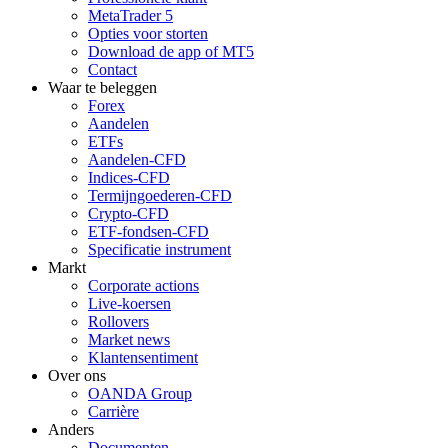
MetaTrader 5
Opties voor storten
Download de app of MT5
Contact
Waar te beleggen
Forex
Aandelen
ETFs
Aandelen-CFD
Indices-CFD
Termijngoederen-CFD
Crypto-CFD
ETF-fondsen-CFD
Specificatie instrument
Markt
Corporate actions
Live-koersen
Rollovers
Market news
Klantensentiment
Over ons
OANDA Group
Carrière
Anders
Documenten