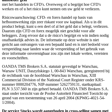
met het handelen in CFD's. Overweeg of u begrijpt hoe CFD's
werken en of u het risico kunt nemen om uw geld te verliezen.
Risicowaarschuwing: CFD- en forex-handel op basis van
hefboomwerking zijn zeer riskant voor uw kapitaal. Als u in dit
product belegt, kunt u een deel of al het geld dat u belegt, verliezen.
Daarom zijn CFD en forex mogelijk niet geschikt voor alle
beleggers. Zorg ervoor dat u de risico's begrijpt en win indien nodig
onafhankelijk advies in. De informatie op deze website is niet
gericht aan ontvangers van een bepaald land en is niet bedoeld voor
verspreiding naar landen waar de verspreiding of het gebruik van
deze informatie onverenigbaar zou zijn met lokale wetten, vereisten
en voorschriften.
OANDA TMS Brokers S.A. statutair gevestigd te Warschau,
Warsaw UNIT, Daszyńskiego 1, 00-843 Warschau, geregistreerd bij
de rechtbank van de hoofdstad Warschau in Warschau, XIII
Commercial Division of the National Court Register onder KRS-
nummer 0000204776, NIP-nummer 5262759131, startkapitaal:
PLN 3.537.560 in zijn geheel betaald. OANDA TMS Brokers S.A.
staat onder toezicht van de Poolse Autoriteit Financieel Toezicht op
grond van een toestemming van 26 april 2004 (KPWiG-4021-54-
1/2004).
De service Stocks wordt aangeboden in cross-selling samen met