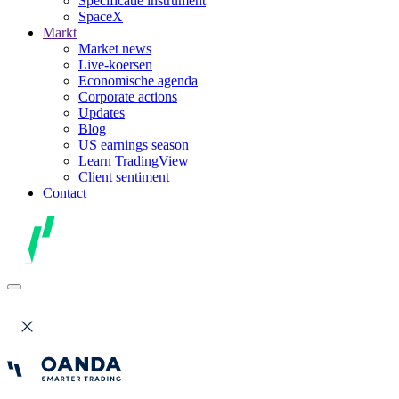
Specificatie instrument
SpaceX
Markt
Market news
Live-koersen
Economische agenda
Corporate actions
Updates
Blog
US earnings season
Learn TradingView
Client sentiment
Contact