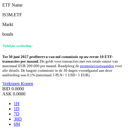
ETF Name
IS3M.ETF
Markt
bonds
Tijdelijke aanbieding:
Tot 30 juni 2027 profiteert u van nul commissie op uw eerste 10 ETF-
transacties per maand.
Dit geldt voor transacties met een totale omzet van
maximaal EUR 200.000 per maand. Raadpleeg de
promotievoorwaarden
voor
alle details. De laagste commissie in de 30 dagen voorafgaand aan deze
aanbieding was 0,1% (minimaal 5 PLN / 1 USD / 1 EUR).
Verkopen
Kopen
BID
0.0000
ASK
0.0000
1H
1D
7D
30D
6M