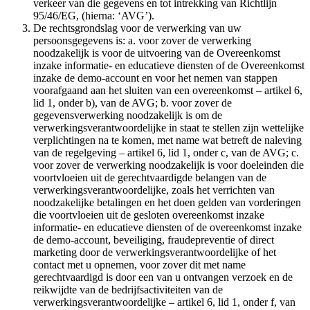
verkeer van die gegevens en tot intrekking van Richtlijn
95/46/EG, (hierna: ‘AVG’).
De rechtsgrondslag voor de verwerking van uw
persoonsgegevens is: a. voor zover de verwerking
noodzakelijk is voor de uitvoering van de Overeenkomst
inzake informatie- en educatieve diensten of de Overeenkomst
inzake de demo-account en voor het nemen van stappen
voorafgaand aan het sluiten van een overeenkomst – artikel 6,
lid 1, onder b), van de AVG; b. voor zover de
gegevensverwerking noodzakelijk is om de
verwerkingsverantwoordelijke in staat te stellen zijn wettelijke
verplichtingen na te komen, met name wat betreft de naleving
van de regelgeving – artikel 6, lid 1, onder c, van de AVG; c.
voor zover de verwerking noodzakelijk is voor doeleinden die
voortvloeien uit de gerechtvaardigde belangen van de
verwerkingsverantwoordelijke, zoals het verrichten van
noodzakelijke betalingen en het doen gelden van vorderingen
die voortvloeien uit de gesloten overeenkomst inzake
informatie- en educatieve diensten of de overeenkomst inzake
de demo-account, beveiliging, fraudepreventie of direct
marketing door de verwerkingsverantwoordelijke of het
contact met u opnemen, voor zover dit met name
gerechtvaardigd is door een van u ontvangen verzoek en de
reikwijdte van de bedrijfsactiviteiten van de
verwerkingsverantwoordelijke – artikel 6, lid 1, onder f, van