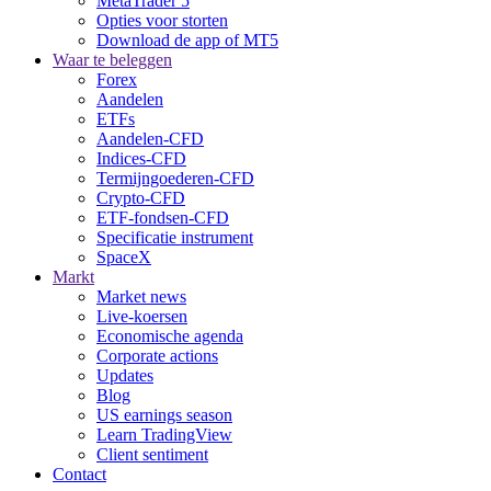
MetaTrader 5
Opties voor storten
Download de app of MT5
Waar te beleggen
Forex
Aandelen
ETFs
Aandelen-CFD
Indices-CFD
Termijngoederen-CFD
Crypto-CFD
ETF-fondsen-CFD
Specificatie instrument
SpaceX
Markt
Market news
Live-koersen
Economische agenda
Corporate actions
Updates
Blog
US earnings season
Learn TradingView
Client sentiment
Contact