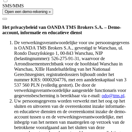
SMS/MMS
Open een demo-rekening »
Het privacybeleid van OANDA TMS Brokers S.A. – Demo-
account, informatie en educatieve dienst
De verwerkingsverantwoordelijke voor uw persoonsgegevens
is OANDA TMS Brokers S.A., gevestigd te Warschau, ul.
Rondo Daszyńskiego 1, 00-843 Warschau, NIP
(belastingnummer): 526-275-91-31, waarvoor de
Arrondissementsrechtbank voor de hoofdstad Warschau in
Warschau, XIIIe Handelsafdeling van het Nationaal
Gerechtsregister, registratiedossiers bijhoudt onder het
nummer KRS: 0000204776, met een aandelenkapitaal van 3
537 560 PLN (volledig gestort). De door de
verwerkingsverantwoordelijke aangestelde functionaris voor
gegevensbescherming is bereikbaar via e-mail:
odo@tms.pl
.
Uw persoonsgegevens worden verwerkt met het oog op het
sluiten en uitvoeren van de overeenkomst inzake informatie-
en educatieve diensten en de overeenkomst inzake de demo-
account tussen u en de verwerkingsverantwoordelijke, met
inbegrip van het nemen van maatregelen op verzoek van de
betrokkene voorafgaand aan het sluiten van deze