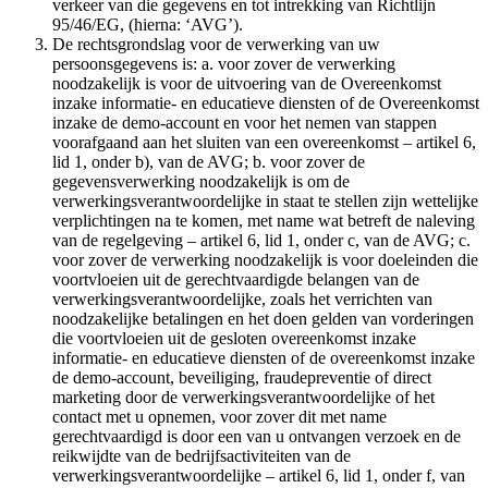
verkeer van die gegevens en tot intrekking van Richtlijn
95/46/EG, (hierna: ‘AVG’).
De rechtsgrondslag voor de verwerking van uw
persoonsgegevens is: a. voor zover de verwerking
noodzakelijk is voor de uitvoering van de Overeenkomst
inzake informatie- en educatieve diensten of de Overeenkomst
inzake de demo-account en voor het nemen van stappen
voorafgaand aan het sluiten van een overeenkomst – artikel 6,
lid 1, onder b), van de AVG; b. voor zover de
gegevensverwerking noodzakelijk is om de
verwerkingsverantwoordelijke in staat te stellen zijn wettelijke
verplichtingen na te komen, met name wat betreft de naleving
van de regelgeving – artikel 6, lid 1, onder c, van de AVG; c.
voor zover de verwerking noodzakelijk is voor doeleinden die
voortvloeien uit de gerechtvaardigde belangen van de
verwerkingsverantwoordelijke, zoals het verrichten van
noodzakelijke betalingen en het doen gelden van vorderingen
die voortvloeien uit de gesloten overeenkomst inzake
informatie- en educatieve diensten of de overeenkomst inzake
de demo-account, beveiliging, fraudepreventie of direct
marketing door de verwerkingsverantwoordelijke of het
contact met u opnemen, voor zover dit met name
gerechtvaardigd is door een van u ontvangen verzoek en de
reikwijdte van de bedrijfsactiviteiten van de
verwerkingsverantwoordelijke – artikel 6, lid 1, onder f, van