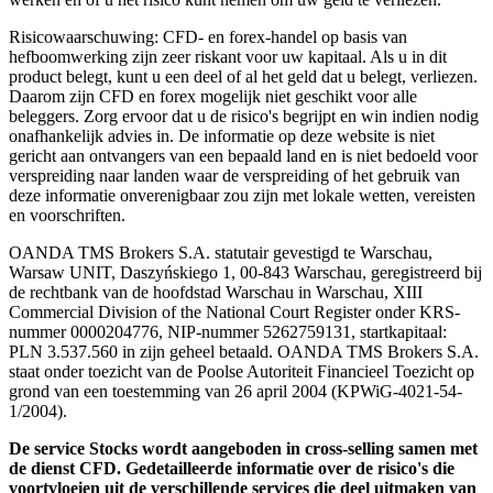
Risicowaarschuwing: CFD- en forex-handel op basis van
hefboomwerking zijn zeer riskant voor uw kapitaal. Als u in dit
product belegt, kunt u een deel of al het geld dat u belegt, verliezen.
Daarom zijn CFD en forex mogelijk niet geschikt voor alle
beleggers. Zorg ervoor dat u de risico's begrijpt en win indien nodig
onafhankelijk advies in. De informatie op deze website is niet
gericht aan ontvangers van een bepaald land en is niet bedoeld voor
verspreiding naar landen waar de verspreiding of het gebruik van
deze informatie onverenigbaar zou zijn met lokale wetten, vereisten
en voorschriften.
OANDA TMS Brokers S.A. statutair gevestigd te Warschau,
Warsaw UNIT, Daszyńskiego 1, 00-843 Warschau, geregistreerd bij
de rechtbank van de hoofdstad Warschau in Warschau, XIII
Commercial Division of the National Court Register onder KRS-
nummer 0000204776, NIP-nummer 5262759131, startkapitaal:
PLN 3.537.560 in zijn geheel betaald. OANDA TMS Brokers S.A.
staat onder toezicht van de Poolse Autoriteit Financieel Toezicht op
grond van een toestemming van 26 april 2004 (KPWiG-4021-54-
1/2004).
De service Stocks wordt aangeboden in cross-selling samen met
de dienst CFD. Gedetailleerde informatie over de risico's die
voortvloeien uit de verschillende services die deel uitmaken van