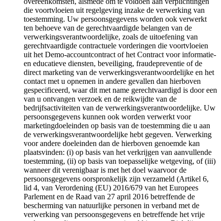
overeenkomsten, alsmede om te voldoen aan verplichtingen
die voortvloeien uit regelgeving inzake de verwerking van
toestemming. Uw persoonsgegevens worden ook verwerkt
ten behoeve van de gerechtvaardigde belangen van de
verwerkingsverantwoordelijke, zoals de uitoefening van
gerechtvaardigde contractuele vorderingen die voortvloeien
uit het Demo-accountcontract of het Contract voor informatie-
en educatieve diensten, beveiliging, fraudepreventie of de
direct marketing van de verwerkingsverantwoordelijke en het
contact met u opnemen in andere gevallen dan hierboven
gespecificeerd, waar dit met name gerechtvaardigd is door een
van u ontvangen verzoek en de reikwijdte van de
bedrijfsactiviteiten van de verwerkingsverantwoordelijke. Uw
persoonsgegevens kunnen ook worden verwerkt voor
marketingdoeleinden op basis van de toestemming die u aan
de verwerkingsverantwoordelijke hebt gegeven. Verwerking
voor andere doeleinden dan de hierboven genoemde kan
plaatsvinden: (i) op basis van het verkrijgen van aanvullende
toestemming, (ii) op basis van toepasselijke wetgeving, of (iii)
wanneer dit verenigbaar is met het doel waarvoor de
persoonsgegevens oorspronkelijk zijn verzameld (Artikel 6,
lid 4, van Verordening (EU) 2016/679 van het Europees
Parlement en de Raad van 27 april 2016 betreffende de
bescherming van natuurlijke personen in verband met de
verwerking van persoonsgegevens en betreffende het vrije