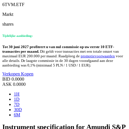
6TVM.ETF
Markt
shares
Tijdelijke aanbieding:
Tot 30 juni 2027 profiteert u van nul commissie op uw eerste 10 ETF-
transacties per maand.
Dit geldt voor transacties met een totale omzet van
maximaal EUR 200.000 per maand. Raadpleeg de
promotievoorwaarden
voor
alle details. De laagste commissie in de 30 dagen voorafgaand aan deze
aanbieding was 0,1% (minimaal 5 PLN / 1 USD / 1 EUR).
Verkopen
Kopen
BID
0.0000
ASK
0.0000
1H
1D
7D
30D
6M
Instrument specification for Amundi S&P