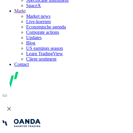
Specificatie instrument
SpaceX
Markt
Market news
Live-koersen
Economische agenda
Corporate actions
Updates
Blog
US earnings season
Learn TradingView
Client sentiment
Contact