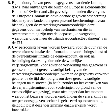
Bij de doorgifte van persoonsgegevens naar derde landen,
d.w.z. naar ontvangers die buiten de Europese Economische
Ruimte of Zwitserland zijn gevestigd, in landen die volgens
de Europese Commissie onvoldoende gegevensbescherming
bieden (derde landen die geen passend beschermingsniveau
bieden), geeft de verwerkingsverantwoordelijke deze
gegevens door met behulp van mechanismen die in
overeenstemming zijn met de toepasselijke wetgeving,
waaronder onder meer de „standaardcontractbepalingen“ van
de EU.
Uw persoonsgegevens worden bewaard voor de duur van de
overeenkomst inzake de informatie- en voorlichtingsdienst of
de overeenkomst inzake de demo-account, en ook na
beëindiging daarvan gedurende de wettelijke
verjaringstermijn. Voor zover de verwerking van gegevens is
gebaseerd op het gerechtvaardigd belang van de
verwerkingsverantwoordelijke, worden de gegevens verwerkt
gedurende de tijd die nodig is om deze gerechtvaardigde
belangen na te streven (in het bijzonder tot het verstrijken van
de verjaringstermijnen voor vorderingen op grond van de
toepasselijke wetgeving), maar niet langer dan het moment
waarop het bezwaar wordt erkend. Indien de verwerking van
uw persoonsgegevens echter is gebaseerd op toestemming,
geldt dit totdat deze toestemming daadwerkelijk wordt
ingetrokken.