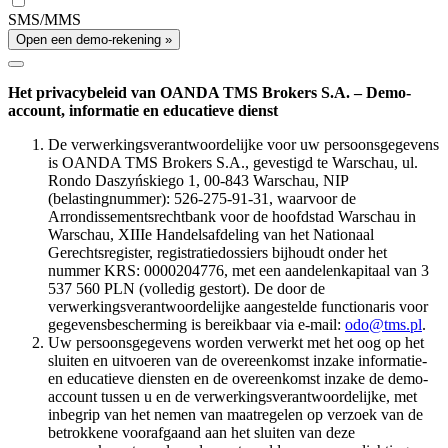
SMS/MMS
Open een demo-rekening »
Het privacybeleid van OANDA TMS Brokers S.A. – Demo-
account, informatie en educatieve dienst
De verwerkingsverantwoordelijke voor uw persoonsgegevens
is OANDA TMS Brokers S.A., gevestigd te Warschau, ul.
Rondo Daszyńskiego 1, 00-843 Warschau, NIP
(belastingnummer): 526-275-91-31, waarvoor de
Arrondissementsrechtbank voor de hoofdstad Warschau in
Warschau, XIIIe Handelsafdeling van het Nationaal
Gerechtsregister, registratiedossiers bijhoudt onder het
nummer KRS: 0000204776, met een aandelenkapitaal van 3
537 560 PLN (volledig gestort). De door de
verwerkingsverantwoordelijke aangestelde functionaris voor
gegevensbescherming is bereikbaar via e-mail:
odo@tms.pl
.
Uw persoonsgegevens worden verwerkt met het oog op het
sluiten en uitvoeren van de overeenkomst inzake informatie-
en educatieve diensten en de overeenkomst inzake de demo-
account tussen u en de verwerkingsverantwoordelijke, met
inbegrip van het nemen van maatregelen op verzoek van de
betrokkene voorafgaand aan het sluiten van deze