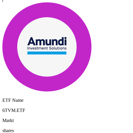
ETF Name
6TVM.ETF
Markt
shares