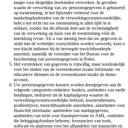
langer voor dergelijke doeleinden verwerken. In gevallen
waarin de verwerking van uw persoonsgegevens is gebaseerd
op toestemming, in het bijzonder verleend voor de
marketingdoeleinden van de verwerkingsverantwoordelijke,
hebt u het recht om uw toestemming te allen tijde in te
trekken, zonder dat dit afbreuk doet aan de rechtmatigheid
van de verwerking op basis van de toestemming vóór de
intrekking ervan. Als u van mening bent dat uw gegevens in
strijd met de wettelijke voorschriften worden verwerkt, kunt u
een klacht indienen bij de bevoegde toezichthoudende
autoriteit, namelijk de voorzitter van het Bureau voor de
bescherming van persoonsgegevens in Polen.
Het verstrekken van gegevens is vrijwillig, maar noodzakelijk
voor het sluiten van de overeenkomst inzake informatie- en
educatieve diensten en de overeenkomst inzake de demo-
account.
Uw persoonsgegevens kunnen worden doorgegeven aan de
volgende categorieën entiteiten: banken, aanbieders van snelle
betalingen, bedrijven uit de kapitaalgroep waartoe de
verwerkingsverantwoordelijke behoort, koeriersdiensten,
postbedrijven, toezichthoudende autoriteiten, autoriteiten voor
financiële informatie, aanbieders van marktgegevens,
aanbieders van tools voor fraudepreventie en AML, entiteiten
die beleggingsfondsen beheren, leveranciers van tools,
software en platforms voor het afhandelen van transacties en