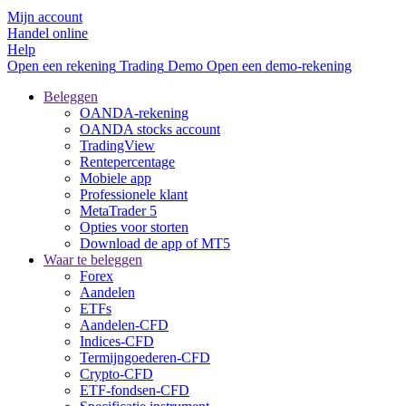
Mijn account
Handel online
Help
Open een rekening
Trading
Demo
Open een demo-rekening
Beleggen
OANDA-rekening
OANDA stocks account
TradingView
Rentepercentage
Mobiele app
Professionele klant
MetaTrader 5
Opties voor storten
Download de app of MT5
Waar te beleggen
Forex
Aandelen
ETFs
Aandelen-CFD
Indices-CFD
Termijngoederen-CFD
Crypto-CFD
ETF-fondsen-CFD