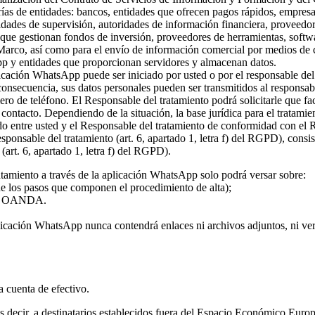
rías de entidades: bancos, entidades que ofrecen pagos rápidos, empresa
ridades de supervisión, autoridades de información financiera, proveed
s que gestionan fondos de inversión, proveedores de herramientas, softw
 Marco, así como para el envío de información comercial por medios de c
pp y entidades que proporcionan servidores y almacenan datos.
plicación WhatsApp puede ser iniciado por usted o por el responsable del
 consecuencia, sus datos personales pueden ser transmitidos al responsa
ro de teléfono. El Responsable del tratamiento podrá solicitarle que fa
l contacto. Dependiendo de la situación, la base jurídica para el tratami
rdo entre usted y el Responsable del tratamiento de conformidad con el
 responsable del tratamiento (art. 6, apartado 1, letra f) del RGPD), con
(art. 6, apartado 1, letra f) del RGPD).
atamiento a través de la aplicación WhatsApp solo podrá versar sobre:
 de los pasos que componen el procedimiento de alta);
o de OANDA.
licación WhatsApp nunca contendrá enlaces ni archivos adjuntos, ni vers
la cuenta de efectivo.
 es decir, a destinatarios establecidos fuera del Espacio Económico Eur