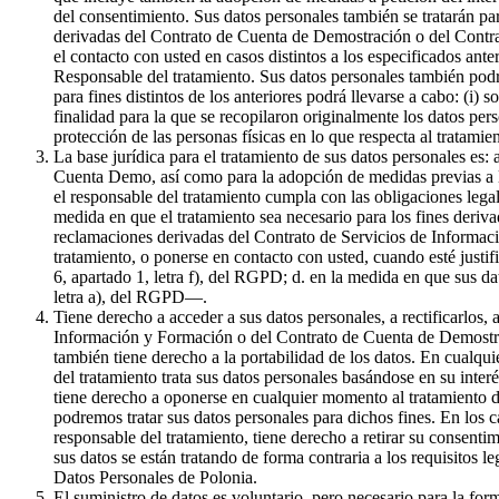
del consentimiento. Sus datos personales también se tratarán par
derivadas del Contrato de Cuenta de Demostración o del Contrat
el contacto con usted en casos distintos a los especificados ante
Responsable del tratamiento. Sus datos personales también podr
para fines distintos de los anteriores podrá llevarse a cabo: (i) 
finalidad para la que se recopilaron originalmente los datos pe
protección de las personas físicas en lo que respecta al tratami
La base jurídica para el tratamiento de sus datos personales es:
Cuenta Demo, así como para la adopción de medidas previas a la 
el responsable del tratamiento cumpla con las obligaciones legale
medida en que el tratamiento sea necesario para los fines derivad
reclamaciones derivadas del Contrato de Servicios de Informaci
tratamiento, o ponerse en contacto con usted, cuando esté justif
6, apartado 1, letra f), del RGPD; d. en la medida en que sus da
letra a), del RGPD—.
Tiene derecho a acceder a sus datos personales, a rectificarlos, 
Información y Formación o del Contrato de Cuenta de Demostració
también tiene derecho a la portabilidad de los datos. En cualqui
del tratamiento trata sus datos personales basándose en su inter
tiene derecho a oponerse en cualquier momento al tratamiento de
podremos tratar sus datos personales para dichos fines. En los c
responsable del tratamiento, tiene derecho a retirar su consenti
sus datos se están tratando de forma contraria a los requisitos l
Datos Personales de Polonia.
El suministro de datos es voluntario, pero necesario para la f