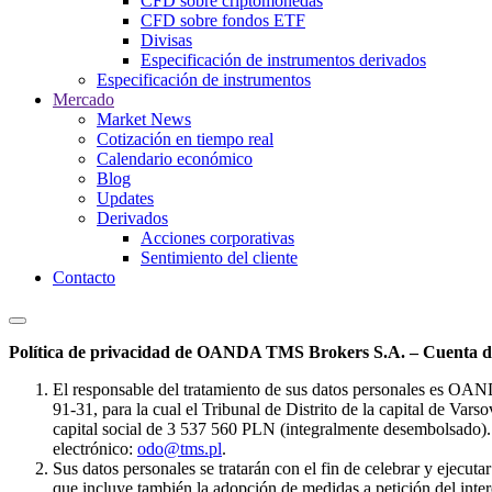
CFD sobre criptomonedas
CFD sobre fondos ETF
Divisas
Especificación de instrumentos derivados
Especificación de instrumentos
Mercado
Market News
Cotización en tiempo real
Calendario económico
Blog
Updates
Derivados
Acciones corporativas
Sentimiento del cliente
Contacto
Política de privacidad de OANDA TMS Brokers S.A. – Cuenta de
El responsable del tratamiento de sus datos personales es OA
91-31, para la cual el Tribunal de Distrito de la capital de Va
capital social de 3 537 560 PLN (integralmente desembolsado). 
electrónico:
odo@tms.pl
.
Sus datos personales se tratarán con el fin de celebrar y ejecut
que incluye también la adopción de medidas a petición del intere