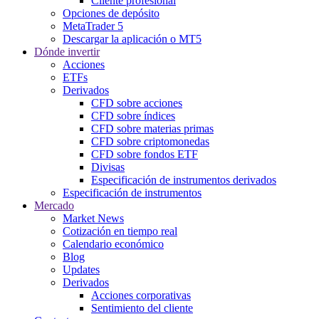
Cliente profesional
Opciones de depósito
MetaTrader 5
Descargar la aplicación o MT5
Dónde invertir
Acciones
ETFs
Derivados
CFD sobre acciones
CFD sobre índices
CFD sobre materias primas
CFD sobre criptomonedas
CFD sobre fondos ETF
Divisas
Especificación de instrumentos derivados
Especificación de instrumentos
Mercado
Market News
Cotización en tiempo real
Calendario económico
Blog
Updates
Derivados
Acciones corporativas
Sentimiento del cliente