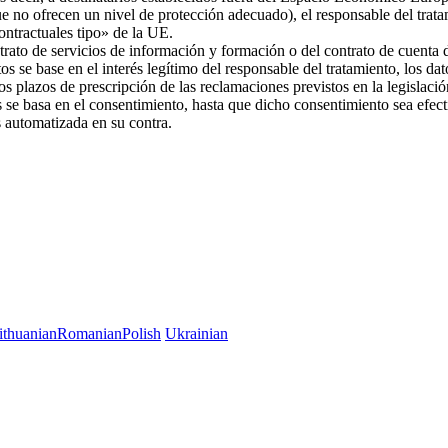
ue no ofrecen un nivel de protección adecuado), el responsable del trat
 contractuales tipo» de la UE.
trato de servicios de información y formación o del contrato de cuenta d
os se base en el interés legítimo del responsable del tratamiento, los da
 los plazos de prescripción de las reclamaciones previstos en la legislac
es se basa en el consentimiento, hasta que dicho consentimiento sea efec
es automatizada en su contra.
ithuanian
Romanian
Polish
Ukrainian