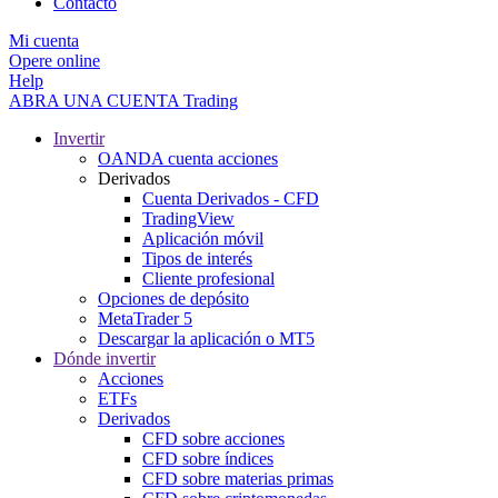
Contacto
Mi cuenta
Opere online
Help
ABRA UNA CUENTA
Trading
Invertir
OANDA cuenta acciones
Derivados
Cuenta Derivados - CFD
TradingView
Aplicación móvil
Tipos de interés
Cliente profesional
Opciones de depósito
MetaTrader 5
Descargar la aplicación o MT5
Dónde invertir
Acciones
ETFs
Derivados
CFD sobre acciones
CFD sobre índices
CFD sobre materias primas