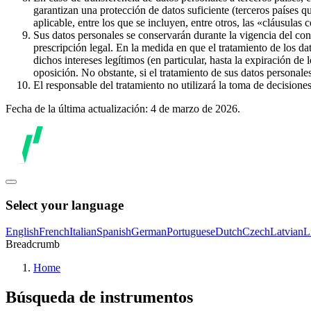
garantizan una protección de datos suficiente (terceros países q
aplicable, entre los que se incluyen, entre otros, las «cláusulas
Sus datos personales se conservarán durante la vigencia del con
prescripción legal. En la medida en que el tratamiento de los dat
dichos intereses legítimos (en particular, hasta la expiración de
oposición. No obstante, si el tratamiento de sus datos personal
El responsable del tratamiento no utilizará la toma de decision
Fecha de la última actualización: 4 de marzo de 2026.
Select your language
English
French
Italian
Spanish
German
Portuguese
Dutch
Czech
Latvian
L
Breadcrumb
Home
Búsqueda de instrumentos