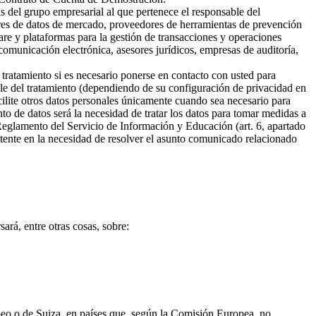
s del grupo empresarial al que pertenece el responsable del
ores de datos de mercado, proveedores de herramientas de prevención
are y plataformas para la gestión de transacciones y operaciones
omunicación electrónica, asesores jurídicos, empresas de auditoría,
 tratamiento si es necesario ponerse en contacto con usted para
ble del tratamiento (dependiendo de su configuración de privacidad en
cilite otros datos personales únicamente cuando sea necesario para
ento de datos será la necesidad de tratar los datos para tomar medidas a
 Reglamento del Servicio de Información y Educación (art. 6, apartado
sistente en la necesidad de resolver el asunto comunicado relacionado
ará, entre otras cosas, sobre:
opeo o de Suiza, en países que, según la Comisión Europea, no