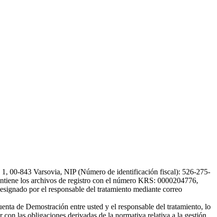
, 00-843 Varsovia, NIP (Número de identificación fiscal): 526-275-
, mantiene los archivos de registro con el número KRS: 0000204776,
esignado por el responsable del tratamiento mediante correo
uenta de Demostración entre usted y el responsable del tratamiento, lo
 con las obligaciones derivadas de la normativa relativa a la gestión