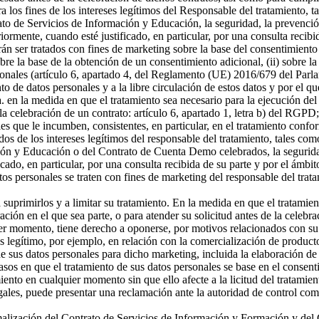
a los fines de los intereses legítimos del Responsable del tratamiento, t
o de Servicios de Información y Educación, la seguridad, la prevención
riormente, cuando esté justificado, en particular, por una consulta recibi
án ser tratados con fines de marketing sobre la base del consentimiento
sobre la base de la obtención de un consentimiento adicional, (ii) sobre la
rsonales (artículo 6, apartado 4, del Reglamento (UE) 2016/679 del Parl
ento de datos personales y a la libre circulación de estos datos y por e
 a. en la medida en que el tratamiento sea necesario para la ejecución 
celebración de un contrato: artículo 6, apartado 1, letra b) del RGPD; 
s que le incumben, consistentes, en particular, en el tratamiento confor
os de los intereses legítimos del responsable del tratamiento, tales como 
ón y Educación o del Contrato de Cuenta Demo celebrados, la seguridad,
icado, en particular, por una consulta recibida de su parte y por el ámbi
tos personales se traten con fines de marketing del responsable del tra
a suprimirlos y a limitar su tratamiento. En la medida en que el tratamie
n en el que sea parte, o para atender su solicitud antes de la celebrac
er momento, tiene derecho a oponerse, por motivos relacionados con su si
és legítimo, por ejemplo, en relación con la comercialización de producto
 sus datos personales para dicho marketing, incluida la elaboración de p
asos en que el tratamiento de sus datos personales se base en el consenti
miento en cualquier momento sin que ello afecte a la licitud del tratamie
egales, puede presentar una reclamación ante la autoridad de control com
ormalización del Contrato de Servicios de Información y Formación y d