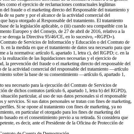
ales como el ejercicio de reclamaciones contractuales legítimas
 del fraude o el marketing directo del Responsable del tratamiento y
da de su parte y por el alcance de la actividad comercial del
 que haya otorgado al Responsable del tratamiento. El tratamiento
 base de la legislación aplicable, o (iii) cuando sea compatible con la
amento Europeo y del Consejo, de 27 de abril de 2016, relativo a la
l que se deroga la Directiva 95/46/CE, en lo sucesivo, «RGPD»).
del Contrato de Servicios de Información y Educación o del Contrato de
b. en la medida en que el tratamiento de datos sea necesario para que
me a la normativa: artículo 6, apartado 1, letra c), del RGPD; c. en la
la realización de las liquidaciones necesarias y el ejercicio de
 la prevención del fraude o el marketing directo del responsable del
to de la actividad comercial del responsable del tratamiento —artículo
tamiento sobre la base de su consentimiento —artículo 6, apartado 1,
nto sea necesario para la ejecución del Contrato de Servicios de
ión de dichos contratos (artículo 6, apartado 1, letra b) del RGPD),
tuación particular, al uso de sus datos personales si el responsable
s y servicios. Si sus datos personales se tratan con fines de marketing,
erfiles. Si se opone al tratamiento con fines de marketing, ya no
miento, en particular el otorgado para los fines de marketing del
nto basado en el consentimiento previo a su retirada. Si considera que
petente, es decir, ante el Presidente de la Oficina de Protección de
el Contrato de Cuenta de Demostración.