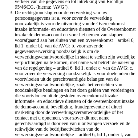
verkeer van die gegevens en tot intrekking van Richtlijn
95/46/EG, (hierna: ‘AVG’).
De rechtsgrondslag voor de verwerking van uw
persoonsgegevens is: a. voor zover de verwerking
noodzakelijk is voor de uitvoering van de Overeenkomst
inzake informatie- en educatieve diensten of de Overeenkomst
inzake de demo-account en voor het nemen van stappen
voorafgaand aan het sluiten van een overeenkomst – artikel 6,
lid 1, onder b), van de AVG; b. voor zover de
gegevensverwerking noodzakelijk is om de
verwerkingsverantwoordelijke in staat te stellen zijn wettelijke
verplichtingen na te komen, met name wat betreft de naleving
van de regelgeving – artikel 6, lid 1, onder c, van de AVG; c.
voor zover de verwerking noodzakelijk is voor doeleinden die
voortvloeien uit de gerechtvaardigde belangen van de
verwerkingsverantwoordelijke, zoals het verrichten van
noodzakelijke betalingen en het doen gelden van vorderingen
die voortvloeien uit de gesloten overeenkomst inzake
informatie- en educatieve diensten of de overeenkomst inzake
de demo-account, beveiliging, fraudepreventie of direct
marketing door de verwerkingsverantwoordelijke of het
contact met u opnemen, voor zover dit met name
gerechtvaardigd is door een van u ontvangen verzoek en de
reikwijdte van de bedrijfsactiviteiten van de
verwerkingsverantwoordelijke – artikel 6, lid 1, onder f, van