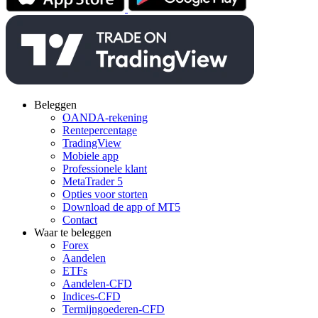
Beleggen
OANDA-rekening
Rentepercentage
TradingView
Mobiele app
Professionele klant
MetaTrader 5
Opties voor storten
Download de app of MT5
Contact
Waar te beleggen
Forex
Aandelen
ETFs
Aandelen-CFD
Indices-CFD
Termijngoederen-CFD