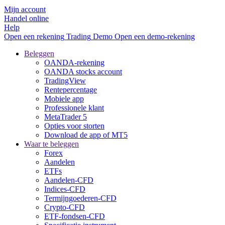
Mijn account
Handel online
Help
Open een rekening
Trading
Demo
Open een demo-rekening
Beleggen
OANDA-rekening
OANDA stocks account
TradingView
Rentepercentage
Mobiele app
Professionele klant
MetaTrader 5
Opties voor storten
Download de app of MT5
Waar te beleggen
Forex
Aandelen
ETFs
Aandelen-CFD
Indices-CFD
Termijngoederen-CFD
Crypto-CFD
ETF-fondsen-CFD