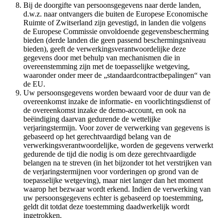
Bij de doorgifte van persoonsgegevens naar derde landen,
d.w.z. naar ontvangers die buiten de Europese Economische
Ruimte of Zwitserland zijn gevestigd, in landen die volgens
de Europese Commissie onvoldoende gegevensbescherming
bieden (derde landen die geen passend beschermingsniveau
bieden), geeft de verwerkingsverantwoordelijke deze
gegevens door met behulp van mechanismen die in
overeenstemming zijn met de toepasselijke wetgeving,
waaronder onder meer de „standaardcontractbepalingen“ van
de EU.
Uw persoonsgegevens worden bewaard voor de duur van de
overeenkomst inzake de informatie- en voorlichtingsdienst of
de overeenkomst inzake de demo-account, en ook na
beëindiging daarvan gedurende de wettelijke
verjaringstermijn. Voor zover de verwerking van gegevens is
gebaseerd op het gerechtvaardigd belang van de
verwerkingsverantwoordelijke, worden de gegevens verwerkt
gedurende de tijd die nodig is om deze gerechtvaardigde
belangen na te streven (in het bijzonder tot het verstrijken van
de verjaringstermijnen voor vorderingen op grond van de
toepasselijke wetgeving), maar niet langer dan het moment
waarop het bezwaar wordt erkend. Indien de verwerking van
uw persoonsgegevens echter is gebaseerd op toestemming,
geldt dit totdat deze toestemming daadwerkelijk wordt
ingetrokken.