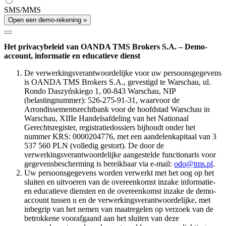
SMS/MMS
Open een demo-rekening »
Het privacybeleid van OANDA TMS Brokers S.A. – Demo-
account, informatie en educatieve dienst
De verwerkingsverantwoordelijke voor uw persoonsgegevens
is OANDA TMS Brokers S.A., gevestigd te Warschau, ul.
Rondo Daszyńskiego 1, 00-843 Warschau, NIP
(belastingnummer): 526-275-91-31, waarvoor de
Arrondissementsrechtbank voor de hoofdstad Warschau in
Warschau, XIIIe Handelsafdeling van het Nationaal
Gerechtsregister, registratiedossiers bijhoudt onder het
nummer KRS: 0000204776, met een aandelenkapitaal van 3
537 560 PLN (volledig gestort). De door de
verwerkingsverantwoordelijke aangestelde functionaris voor
gegevensbescherming is bereikbaar via e-mail:
odo@tms.pl
.
Uw persoonsgegevens worden verwerkt met het oog op het
sluiten en uitvoeren van de overeenkomst inzake informatie-
en educatieve diensten en de overeenkomst inzake de demo-
account tussen u en de verwerkingsverantwoordelijke, met
inbegrip van het nemen van maatregelen op verzoek van de
betrokkene voorafgaand aan het sluiten van deze