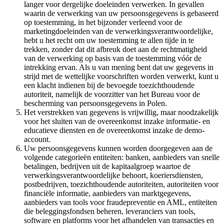
langer voor dergelijke doeleinden verwerken. In gevallen
waarin de verwerking van uw persoonsgegevens is gebaseerd
op toestemming, in het bijzonder verleend voor de
marketingdoeleinden van de verwerkingsverantwoordelijke,
hebt u het recht om uw toestemming te allen tijde in te
trekken, zonder dat dit afbreuk doet aan de rechtmatigheid
van de verwerking op basis van de toestemming vóór de
intrekking ervan. Als u van mening bent dat uw gegevens in
strijd met de wettelijke voorschriften worden verwerkt, kunt u
een klacht indienen bij de bevoegde toezichthoudende
autoriteit, namelijk de voorzitter van het Bureau voor de
bescherming van persoonsgegevens in Polen.
Het verstrekken van gegevens is vrijwillig, maar noodzakelijk
voor het sluiten van de overeenkomst inzake informatie- en
educatieve diensten en de overeenkomst inzake de demo-
account.
Uw persoonsgegevens kunnen worden doorgegeven aan de
volgende categorieën entiteiten: banken, aanbieders van snelle
betalingen, bedrijven uit de kapitaalgroep waartoe de
verwerkingsverantwoordelijke behoort, koeriersdiensten,
postbedrijven, toezichthoudende autoriteiten, autoriteiten voor
financiële informatie, aanbieders van marktgegevens,
aanbieders van tools voor fraudepreventie en AML, entiteiten
die beleggingsfondsen beheren, leveranciers van tools,
software en platforms voor het afhandelen van transacties en