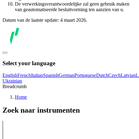
De verwerkingsverantwoordelijke zal geen gebruik maken
van geautomatiseerde besluitvorming ten aanzien van u.
Datum van de laatste update: 4 maart 2026.
Select your language
English
French
Italian
Spanish
German
Portuguese
Dutch
Czech
Latvian
L
Ukrainian
Breadcrumb
Home
Zoek naar instrumenten