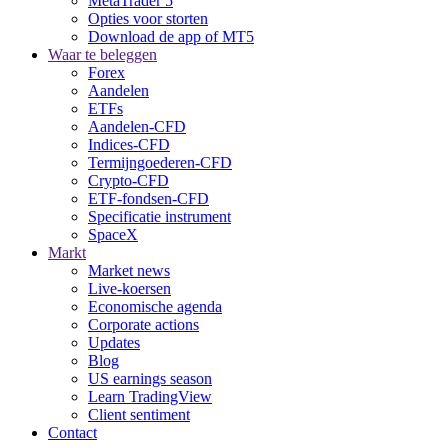
MetaTrader 5
Opties voor storten
Download de app of MT5
Waar te beleggen
Forex
Aandelen
ETFs
Aandelen-CFD
Indices-CFD
Termijngoederen-CFD
Crypto-CFD
ETF-fondsen-CFD
Specificatie instrument
SpaceX
Markt
Market news
Live-koersen
Economische agenda
Corporate actions
Updates
Blog
US earnings season
Learn TradingView
Client sentiment
Contact