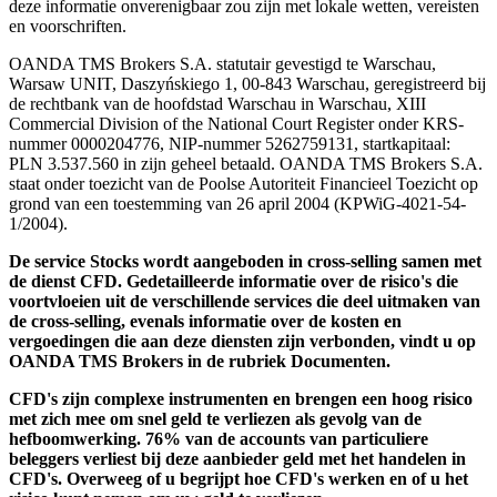
deze informatie onverenigbaar zou zijn met lokale wetten, vereisten
en voorschriften.
OANDA TMS Brokers S.A. statutair gevestigd te Warschau,
Warsaw UNIT, Daszyńskiego 1, 00-843 Warschau, geregistreerd bij
de rechtbank van de hoofdstad Warschau in Warschau, XIII
Commercial Division of the National Court Register onder KRS-
nummer 0000204776, NIP-nummer 5262759131, startkapitaal:
PLN 3.537.560 in zijn geheel betaald. OANDA TMS Brokers S.A.
staat onder toezicht van de Poolse Autoriteit Financieel Toezicht op
grond van een toestemming van 26 april 2004 (KPWiG-4021-54-
1/2004).
De service Stocks wordt aangeboden in cross-selling samen met
de dienst CFD. Gedetailleerde informatie over de risico's die
voortvloeien uit de verschillende services die deel uitmaken van
de cross-selling, evenals informatie over de kosten en
vergoedingen die aan deze diensten zijn verbonden, vindt u op
OANDA TMS Brokers in de rubriek Documenten.
CFD's zijn complexe instrumenten en brengen een hoog risico
met zich mee om snel geld te verliezen als gevolg van de
hefboomwerking. 76% van de accounts van particuliere
beleggers verliest bij deze aanbieder geld met het handelen in
CFD's. Overweeg of u begrijpt hoe CFD's werken en of u het