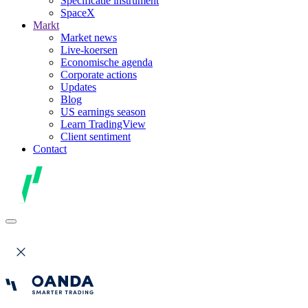
Specificatie instrument
SpaceX
Markt
Market news
Live-koersen
Economische agenda
Corporate actions
Updates
Blog
US earnings season
Learn TradingView
Client sentiment
Contact