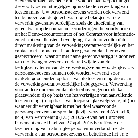
overeenkomsten, alsmede om te voldoen aan verplichtingen
die voortvloeien uit regelgeving inzake de verwerking van
toestemming. Uw persoonsgegevens worden ook verwerkt
ten behoeve van de gerechtvaardigde belangen van de
verwerkingsverantwoordelijke, zoals de uitoefening van
gerechtvaardigde contractuele vorderingen die voortvloeien
uit het Demo-accountcontract of het Contract voor informatie-
en educatieve diensten, beveiliging, fraudepreventie of de
direct marketing van de verwerkingsverantwoordelijke en het
contact met u opnemen in andere gevallen dan hierboven
gespecificeerd, waar dit met name gerechtvaardigd is door een
van u ontvangen verzoek en de reikwijdte van de
bedrijfsactiviteiten van de verwerkingsverantwoordelijke. Uw
persoonsgegevens kunnen ook worden verwerkt voor
marketingdoeleinden op basis van de toestemming die u aan
de verwerkingsverantwoordelijke hebt gegeven. Verwerking
voor andere doeleinden dan de hierboven genoemde kan
plaatsvinden: (i) op basis van het verkrijgen van aanvullende
toestemming, (ii) op basis van toepasselijke wetgeving, of (iii)
wanneer dit verenigbaar is met het doel waarvoor de
persoonsgegevens oorspronkelijk zijn verzameld (Artikel 6,
lid 4, van Verordening (EU) 2016/679 van het Europees
Parlement en de Raad van 27 april 2016 betreffende de
bescherming van natuurlijke personen in verband met de
verwerking van persoonsgegevens en betreffende het vrije