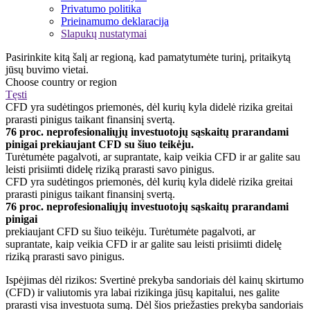
Privatumo politika
Prieinamumo deklaracija
Slapukų nustatymai
Pasirinkite kitą šalį ar regioną, kad pamatytumėte turinį, pritaikytą
jūsų buvimo vietai.
Choose country or region
Tęsti
CFD yra sudėtingos priemonės, dėl kurių kyla didelė rizika greitai
prarasti pinigus taikant finansinį svertą.
76 proc. neprofesionaliųjų investuotojų sąskaitų prarandami
pinigai prekiaujant CFD su šiuo teikėju.
Turėtumėte pagalvoti, ar suprantate, kaip veikia CFD ir ar galite sau
leisti prisiimti didelę riziką prarasti savo pinigus.
CFD yra sudėtingos priemonės, dėl kurių kyla didelė rizika greitai
prarasti pinigus taikant finansinį svertą.
76 proc. neprofesionaliųjų investuotojų sąskaitų prarandami
pinigai
prekiaujant CFD su šiuo teikėju. Turėtumėte pagalvoti, ar
suprantate, kaip veikia CFD ir ar galite sau leisti prisiimti didelę
riziką prarasti savo pinigus.
Ispėjimas dėl rizikos: Svertinė prekyba sandoriais dėl kainų skirtumo
(CFD) ir valiutomis yra labai rizikinga jūsų kapitalui, nes galite
prarasti visa investuota sumą. Dėl šios priežasties prekyba sandoriais