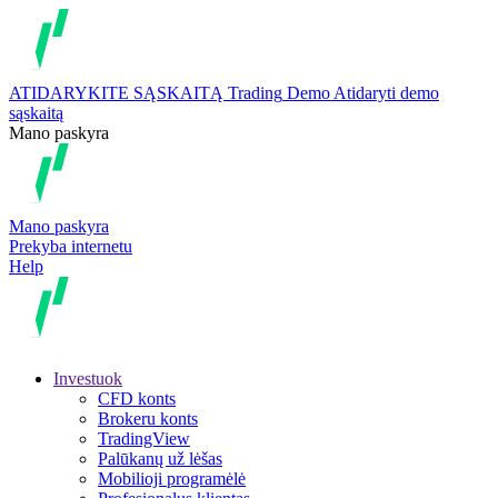
ATIDARYKITE SĄSKAITĄ
Trading
Demo
Atidaryti demo
sąskaitą
Mano paskyra
Mano paskyra
Prekyba internetu
Help
Investuok
CFD konts
Brokeru konts
TradingView
Palūkanų už lėšas
Mobilioji programėlė