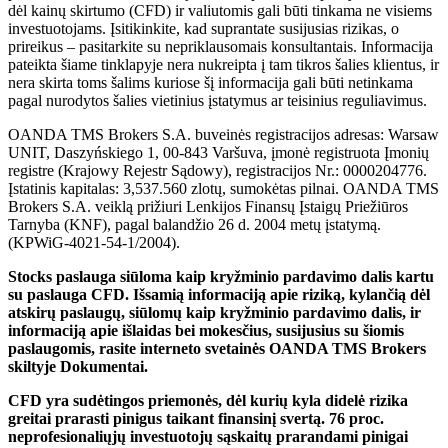
dėl kainų skirtumo (CFD) ir valiutomis gali būti tinkama ne visiems
investuotojams. Įsitikinkite, kad suprantate susijusias rizikas, o
prireikus – pasitarkite su nepriklausomais konsultantais. Informacija
pateikta šiame tinklapyje nera nukreipta į tam tikros šalies klientus, ir
nera skirta toms šalims kuriose šį informacija gali būti netinkama
pagal nurodytos šalies vietinius įstatymus ar teisinius reguliavimus.
OANDA TMS Brokers S.A. buveinės registracijos adresas: Warsaw
UNIT, Daszyńskiego 1, 00-843 Varšuva, įmonė registruota Įmonių
registre (Krajowy Rejestr Sądowy), registracijos Nr.: 0000204776.
Įstatinis kapitalas: 3,537.560 zlotų, sumokėtas pilnai. OANDA TMS
Brokers S.A. veiklą prižiuri Lenkijos Finansų Įstaigų Priežiūros
Tarnyba (KNF), pagal balandžio 26 d. 2004 metų įstatymą.
(KPWiG-4021-54-1/2004).
Stocks paslauga siūloma kaip kryžminio pardavimo dalis kartu
su paslauga CFD. Išsamią informaciją apie riziką, kylančią dėl
atskirų paslaugų, siūlomų kaip kryžminio pardavimo dalis, ir
informaciją apie išlaidas bei mokesčius, susijusius su šiomis
paslaugomis, rasite interneto svetainės OANDA TMS Brokers
skiltyje Dokumentai.
CFD yra sudėtingos priemonės, dėl kurių kyla didelė rizika
greitai prarasti pinigus taikant finansinį svertą. 76 proc.
neprofesionaliųjų investuotojų sąskaitų prarandami pinigai