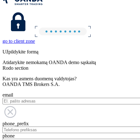
go to client zone
Užpildykite formą
Atidarykite nemokamą OANDA demo sąskaitą
Rodo section
Kas yra asmens duomenų valdytojas?
OANDA TMS Brokers S.A.
email
phone_prefix
phone