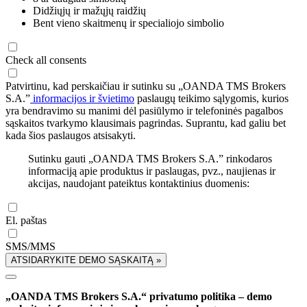
Didžiųjų ir mažųjų raidžių
Bent vieno skaitmenų ir specialiojo simbolio
Check all consents
Patvirtinu, kad perskaičiau ir sutinku su „OANDA TMS Brokers
S.A.”
informacijos ir švietimo
paslaugų teikimo sąlygomis, kurios
yra bendravimo su manimi dėl pasiūlymo ir telefoninės pagalbos
sąskaitos tvarkymo klausimais pagrindas. Suprantu, kad galiu bet
kada šios paslaugos atsisakyti.
Sutinku gauti „OANDA TMS Brokers S.A.” rinkodaros
informaciją apie produktus ir paslaugas, pvz., naujienas ir
akcijas, naudojant pateiktus kontaktinius duomenis:
El. paštas
SMS/MMS
ATSIDARYKITE DEMO SĄSKAITĄ »
„OANDA TMS Brokers S.A.“ privatumo politika – demo