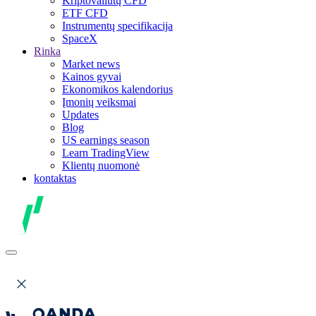
Kriptovaliutų CFD
ETF CFD
Instrumentų specifikacija
SpaceX
Rinka
Market news
Kainos gyvai
Ekonomikos kalendorius
Įmonių veiksmai
Updates
Blog
US earnings season
Learn TradingView
Klientų nuomonė
kontaktas