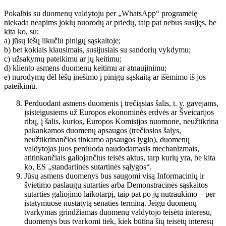
Pokalbis su duomenų valdytoju per „WhatsApp“ programėlę
niekada neapims jokių nuorodų ar priedų, taip pat nebus susijęs, be
kita ko, su:
a) jūsų lėšų likučiu pinigų sąskaitoje;
b) bet kokiais klausimais, susijusiais su sandorių vykdymu;
c) užsakymų pateikimu ar jų keitimu;
d) kliento asmens duomenų keitimu ar atnaujinimu;
e) nurodymų dėl lėšų įnešimo į pinigų sąskaitą ar išėmimo iš jos
pateikimu.
Perduodant asmens duomenis į trečiąsias šalis, t. y. gavėjams,
įsisteigusiems už Europos ekonominės erdvės ar Šveicarijos
ribų, į šalis, kurios, Europos Komisijos nuomone, neužtikrina
pakankamos duomenų apsaugos (trečiosios šalys,
neužtikrinančios tinkamo apsaugos lygio), duomenų
valdytojas juos perduoda naudodamasis mechanizmais,
atitinkančiais galiojančius teisės aktus, tarp kurių yra, be kita
ko, ES „standartinės sutartinės sąlygos“.
Jūsų asmens duomenys bus saugomi visą Informacinių ir
švietimo paslaugų sutarties arba Demonstracinės sąskaitos
sutarties galiojimo laikotarpį, taip pat po jų nutraukimo – per
įstatymuose nustatytą senaties terminą. Jeigu duomenų
tvarkymas grindžiamas duomenų valdytojo teisėtu interesu,
duomenys bus tvarkomi tiek, kiek būtina šių teisėtų interesų