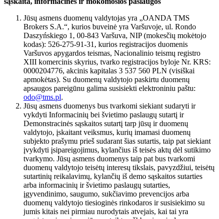
sąskaita, informacinės ir mokomosios paslaugos
Jūsų asmens duomenų valdytojas yra „OANDA TMS
Brokers S.A.“, kurios buveinė yra Varšuvoje, ul. Rondo
Daszyńskiego 1, 00-843 Varšuva, NIP (mokesčių mokėtojo
kodas): 526-275-91-31, kurios registracijos duomenis
Varšuvos apygardos teismas, Nacionalinio teismų registro
XIII komercinis skyrius, tvarko registracijos byloje Nr. KRS:
0000204776, akcinis kapitalas 3 537 560 PLN (visiškai
apmokėtas). Su duomenų valdytojo paskirtu duomenų
apsaugos pareigūnu galima susisiekti elektroniniu paštu:
odo@tms.pl
.
Jūsų asmens duomenys bus tvarkomi siekiant sudaryti ir
vykdyti Informacinių bei švietimo paslaugų sutartį ir
Demonstracinės sąskaitos sutartį tarp jūsų ir duomenų
valdytojo, įskaitant veiksmus, kurių imamasi duomenų
subjekto prašymu prieš sudarant šias sutartis, taip pat siekiant
įvykdyti įsipareigojimus, kylančius iš teisės aktų dėl sutikimo
tvarkymo. Jūsų asmens duomenys taip pat bus tvarkomi
duomenų valdytojo teisėtų interesų tikslais, pavyzdžiui, teisėtų
sutartinių reikalavimų, kylančių iš demo sąskaitos sutarties
arba informacinių ir švietimo paslaugų sutarties,
įgyvendinimo, saugumo, sukčiavimo prevencijos arba
duomenų valdytojo tiesioginės rinkodaros ir susisiekimo su
jumis kitais nei pirmiau nurodytais atvejais, kai tai yra