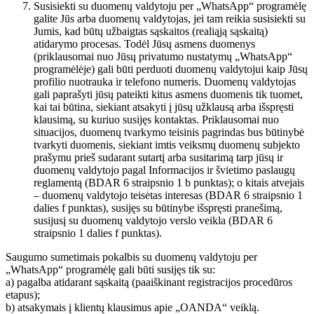
Susisiekti su duomenų valdytoju per „WhatsApp“ programėlę
galite Jūs arba duomenų valdytojas, jei tam reikia susisiekti su
Jumis, kad būtų užbaigtas sąskaitos (realiąją sąskaitą)
atidarymo procesas. Todėl Jūsų asmens duomenys
(priklausomai nuo Jūsų privatumo nustatymų „WhatsApp“
programėlėje) gali būti perduoti duomenų valdytojui kaip Jūsų
profilio nuotrauka ir telefono numeris. Duomenų valdytojas
gali paprašyti jūsų pateikti kitus asmens duomenis tik tuomet,
kai tai būtina, siekiant atsakyti į jūsų užklausą arba išspręsti
klausimą, su kuriuo susijęs kontaktas. Priklausomai nuo
situacijos, duomenų tvarkymo teisinis pagrindas bus būtinybė
tvarkyti duomenis, siekiant imtis veiksmų duomenų subjekto
prašymu prieš sudarant sutartį arba susitarimą tarp jūsų ir
duomenų valdytojo pagal Informacijos ir švietimo paslaugų
reglamentą (BDAR 6 straipsnio 1 b punktas); o kitais atvejais
– duomenų valdytojo teisėtas interesas (BDAR 6 straipsnio 1
dalies f punktas), susijęs su būtinybe išspręsti pranešimą,
susijusį su duomenų valdytojo verslo veikla (BDAR 6
straipsnio 1 dalies f punktas).
Saugumo sumetimais pokalbis su duomenų valdytoju per
„WhatsApp“ programėlę gali būti susijęs tik su:
a) pagalba atidarant sąskaitą (paaiškinant registracijos procedūros
etapus);
b) atsakymais į klientų klausimus apie „OANDA“ veiklą.