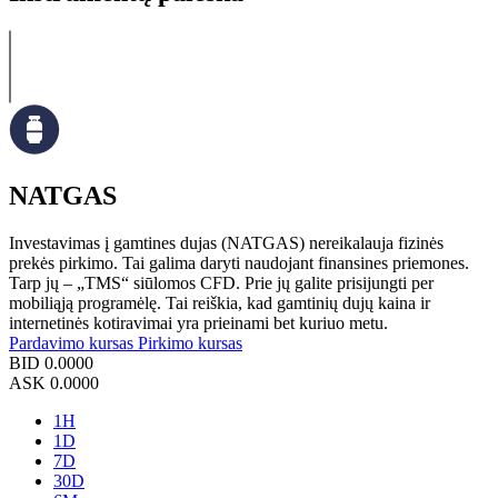
NATGAS
Investavimas į gamtines dujas (NATGAS) nereikalauja fizinės
prekės pirkimo. Tai galima daryti naudojant finansines priemones.
Tarp jų – „TMS“ siūlomos CFD. Prie jų galite prisijungti per
mobiliąją programėlę. Tai reiškia, kad gamtinių dujų kaina ir
internetinės kotiravimai yra prieinami bet kuriuo metu.
Pardavimo kursas
Pirkimo kursas
BID
0.0000
ASK
0.0000
1H
1D
7D
30D