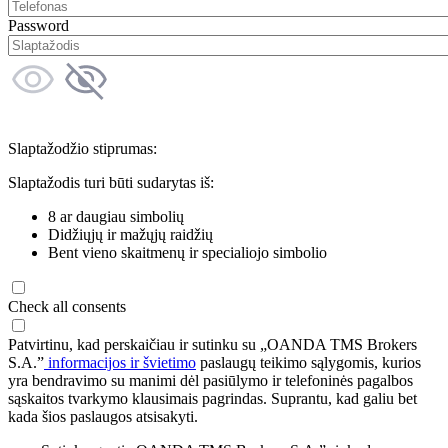
Password
Slaptažodžio stiprumas:
Slaptažodis turi būti sudarytas iš:
8 ar daugiau simbolių
Didžiųjų ir mažųjų raidžių
Bent vieno skaitmenų ir specialiojo simbolio
Check all consents
Patvirtinu, kad perskaičiau ir sutinku su „OANDA TMS Brokers
S.A.”
informacijos ir švietimo
paslaugų teikimo sąlygomis, kurios
yra bendravimo su manimi dėl pasiūlymo ir telefoninės pagalbos
sąskaitos tvarkymo klausimais pagrindas. Suprantu, kad galiu bet
kada šios paslaugos atsisakyti.