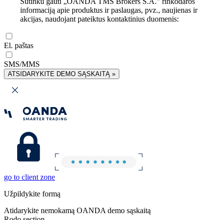
Sutinku gauti „OANDA TMS Brokers S.A.” rinkodaros
informaciją apie produktus ir paslaugas, pvz., naujienas ir
akcijas, naudojant pateiktus kontaktinius duomenis:
El. paštas
SMS/MMS
ATSIDARYKITE DEMO SĄSKAITĄ »
go to client zone
Užpildykite formą
Atidarykite nemokamą OANDA demo sąskaitą
Rodo section