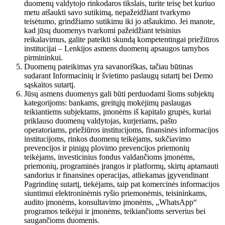
duomenų valdytojo rinkodaros tikslais, turite teisę bet kuriuo
metu atšaukti savo sutikimą, nepažeidžiant tvarkymo
teisėtumo, grindžiamo sutikimu iki jo atšaukimo. Jei manote,
kad jūsų duomenys tvarkomi pažeidžiant teisinius
reikalavimus, galite pateikti skundą kompetentingai priežiūros
institucijai – Lenkijos asmens duomenų apsaugos tarnybos
pirmininkui.
Duomenų pateikimas yra savanoriškas, tačiau būtinas
sudarant Informacinių ir švietimo paslaugų sutartį bei Demo
sąskaitos sutartį.
Jūsų asmens duomenys gali būti perduodami šioms subjektų
kategorijoms: bankams, greitųjų mokėjimų paslaugas
teikiantiems subjektams, įmonėms iš kapitalo grupės, kuriai
priklauso duomenų valdytojas, kurjeriams, pašto
operatoriams, priežiūros institucijoms, finansinės informacijos
institucijoms, rinkos duomenų teikėjams, sukčiavimo
prevencijos ir pinigų plovimo prevencijos priemonių
teikėjams, investicinius fondus valdančioms įmonėms,
priemonių, programinės įrangos ir platformų, skirtų aptarnauti
sandorius ir finansines operacijas, atliekamas įgyvendinant
Pagrindinę sutartį, tiekėjams, taip pat komercinės informacijos
siuntimui elektroninėmis ryšio priemonėmis, teisininkams,
audito įmonėms, konsultavimo įmonėms, „WhatsApp“
programos teikėjui ir įmonėms, teikiančioms serverius bei
saugančioms duomenis.