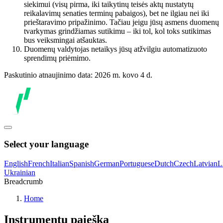
siekimui (visų pirma, iki taikytinų teisės aktų nustatytų
reikalavimų senaties terminų pabaigos), bet ne ilgiau nei iki
prieštaravimo pripažinimo. Tačiau jeigu jūsų asmens duomenų
tvarkymas grindžiamas sutikimu – iki tol, kol toks sutikimas
bus veiksmingai atšauktas.
Duomenų valdytojas netaikys jūsų atžvilgiu automatizuoto
sprendimų priėmimo.
Paskutinio atnaujinimo data: 2026 m. kovo 4 d.
Select your language
English
French
Italian
Spanish
German
Portuguese
Dutch
Czech
Latvian
L
Ukrainian
Breadcrumb
Home
Instrumentų paieška