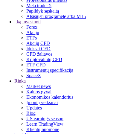
Profesionalus klientas
Meta trader 5
Papildyk sąskaitą
Atsisiųsti programėlę arba MT5
į ką investuoti
Forex
Akcijų
ETFs
Akcijų CFD
Ideksai CFD
CFD žaliavos
Kriptovaliutų CFD
ETF CFD
Instrumentų specifikacija
SpaceX
Rinka
Market news
Kainos gyvai
Ekonomikos kalendorius
Įmonių veiksmai
Updates
Blog
US earnings season
Learn TradingView
Klientų nuomonė