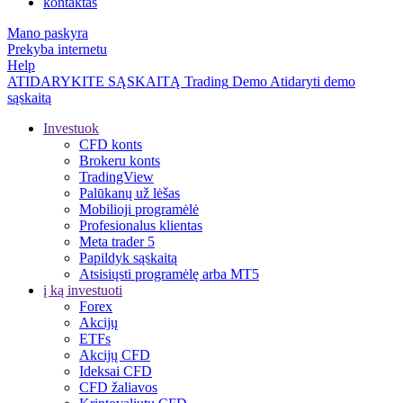
kontaktas
Mano paskyra
Prekyba internetu
Help
ATIDARYKITE SĄSKAITĄ
Trading
Demo
Atidaryti demo
sąskaitą
Investuok
CFD konts
Brokeru konts
TradingView
Palūkanų už lėšas
Mobilioji programėlė
Profesionalus klientas
Meta trader 5
Papildyk sąskaitą
Atsisiųsti programėlę arba MT5
į ką investuoti
Forex
Akcijų
ETFs
Akcijų CFD
Ideksai CFD
CFD žaliavos