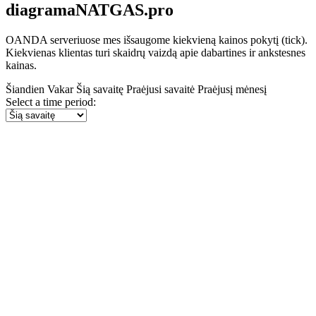
diagramaNATGAS.pro
OANDA serveriuose mes išsaugome kiekvieną kainos pokytį (tick).
Kiekvienas klientas turi skaidrų vaizdą apie dabartines ir ankstesnes
kainas.
Šiandien
Vakar
Šią savaitę
Praėjusi savaitė
Praėjusį mėnesį
Select a time period: