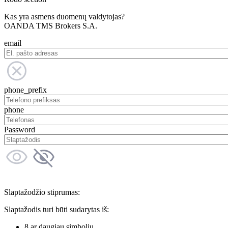
Kas yra asmens duomenų valdytojas?
OANDA TMS Brokers S.A.
email
phone_prefix
phone
Password
Slaptažodžio stiprumas:
Slaptažodis turi būti sudarytas iš:
8 ar daugiau simbolių