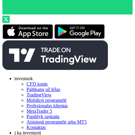
investuok
CFD konts
Palūkanų už lėšas
TradingView
Mobilioji programėlė
Profesionalus klientas
MetaTrader 5
Papildyk sąskaitą
Atsisiųsti programėlę arba MT5
Kontaktas
į ką investuoti