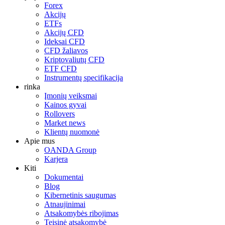
Forex
Akcijų
ETFs
Akcijų CFD
Ideksai CFD
CFD žaliavos
Kriptovaliutų CFD
ETF CFD
Instrumentų specifikacija
rinka
Įmonių veiksmai
Kainos gyvai
Rollovers
Market news
Klientų nuomonė
Apie mus
OANDA Group
Karjera
Kiti
Dokumentai
Blog
Kibernetinis saugumas
Atnaujinimai
Atsakomybės ribojimas
Teisinė atsakomybė