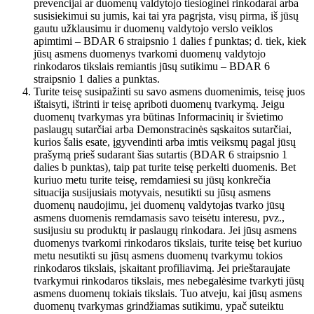
prevencijai ar duomenų valdytojo tiesioginei rinkodarai arba
susisiekimui su jumis, kai tai yra pagrįsta, visų pirma, iš jūsų
gautu užklausimu ir duomenų valdytojo verslo veiklos
apimtimi – BDAR 6 straipsnio 1 dalies f punktas; d. tiek, kiek
jūsų asmens duomenys tvarkomi duomenų valdytojo
rinkodaros tikslais remiantis jūsų sutikimu – BDAR 6
straipsnio 1 dalies a punktas.
Turite teisę susipažinti su savo asmens duomenimis, teisę juos
ištaisyti, ištrinti ir teisę apriboti duomenų tvarkymą. Jeigu
duomenų tvarkymas yra būtinas Informacinių ir švietimo
paslaugų sutarčiai arba Demonstracinės sąskaitos sutarčiai,
kurios šalis esate, įgyvendinti arba imtis veiksmų pagal jūsų
prašymą prieš sudarant šias sutartis (BDAR 6 straipsnio 1
dalies b punktas), taip pat turite teisę perkelti duomenis. Bet
kuriuo metu turite teisę, remdamiesi su jūsų konkrečia
situacija susijusiais motyvais, nesutikti su jūsų asmens
duomenų naudojimu, jei duomenų valdytojas tvarko jūsų
asmens duomenis remdamasis savo teisėtu interesu, pvz.,
susijusiu su produktų ir paslaugų rinkodara. Jei jūsų asmens
duomenys tvarkomi rinkodaros tikslais, turite teisę bet kuriuo
metu nesutikti su jūsų asmens duomenų tvarkymu tokios
rinkodaros tikslais, įskaitant profiliavimą. Jei prieštaraujate
tvarkymui rinkodaros tikslais, mes nebegalėsime tvarkyti jūsų
asmens duomenų tokiais tikslais. Tuo atveju, kai jūsų asmens
duomenų tvarkymas grindžiamas sutikimu, ypač suteiktu