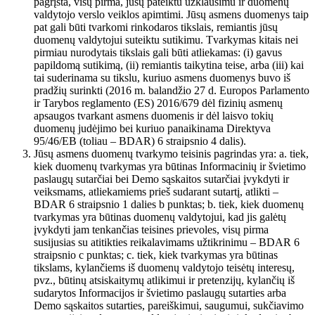
pagrįsta, visų pirma, jūsų pateiktu užklausimu ir duomenų
valdytojo verslo veiklos apimtimi. Jūsų asmens duomenys taip
pat gali būti tvarkomi rinkodaros tikslais, remiantis jūsų
duomenų valdytojui suteiktu sutikimu. Tvarkymas kitais nei
pirmiau nurodytais tikslais gali būti atliekamas: (i) gavus
papildomą sutikimą, (ii) remiantis taikytina teise, arba (iii) kai
tai suderinama su tikslu, kuriuo asmens duomenys buvo iš
pradžių surinkti (2016 m. balandžio 27 d. Europos Parlamento
ir Tarybos reglamento (ES) 2016/679 dėl fizinių asmenų
apsaugos tvarkant asmens duomenis ir dėl laisvo tokių
duomenų judėjimo bei kuriuo panaikinama Direktyva
95/46/EB (toliau – BDAR) 6 straipsnio 4 dalis).
Jūsų asmens duomenų tvarkymo teisinis pagrindas yra: a. tiek,
kiek duomenų tvarkymas yra būtinas Informacinių ir švietimo
paslaugų sutarčiai bei Demo sąskaitos sutarčiai įvykdyti ir
veiksmams, atliekamiems prieš sudarant sutartį, atlikti –
BDAR 6 straipsnio 1 dalies b punktas; b. tiek, kiek duomenų
tvarkymas yra būtinas duomenų valdytojui, kad jis galėtų
įvykdyti jam tenkančias teisines prievoles, visų pirma
susijusias su atitikties reikalavimams užtikrinimu – BDAR 6
straipsnio c punktas; c. tiek, kiek tvarkymas yra būtinas
tikslams, kylančiems iš duomenų valdytojo teisėtų interesų,
pvz., būtinų atsiskaitymų atlikimui ir pretenzijų, kylančių iš
sudarytos Informacijos ir švietimo paslaugų sutarties arba
Demo sąskaitos sutarties, pareiškimui, saugumui, sukčiavimo