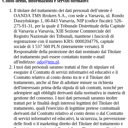
Conto demo, informazioni e servizi formativi
Il titolare del trattamento dei dati personali dell’utente è
OANDA TMS Brokers S.A., con sede a Varsavia, ul. Rondo
Daszyńskiego 1, 00-843 Varsavia, NIP (codice fiscale): 526-
275-91-31, per la quale il Tribunale Distrettuale della Capitale
di Varsavia a Varsavia, XIII Sezione Commerciale del
Registro Nazionale dei Tribunali, mantiene i fascicoli di
registrazione con il numero KRS: 0000204776, capitale
sociale di 3 537 560 PLN (interamente versato). Il
Responsabile della protezione dei dati nominato dal Titolare
del trattamento può essere contattato tramite e-mail
all'indirizzo:
odo@tms.pl
.
I tuoi dati personali saranno trattati al fine di stipulare ed
eseguire il Contratto di servizi informativi ed educativi e il
Contratto relativo al conto demo tra te e il Titolare del
trattamento, anche al fine di adottare misure su richiesta
dell'interessato prima della stipula di tali contratti, nonché per
adempiere agli obblighi derivanti dalla normativa in materia di
gestione del consenso. I tuoi dati personali saranno inoltre
trattati per le finalità degli interessi legittimi del Titolare del
trattamento, quali l'esercizio di legittime pretese contrattuali
derivanti dal Contratto relativo al conto demo o dal Contratto
di servizi informativi ed educativi, la sicurezza, la prevenzione
delle frodi o il marketing diretto del Titolare del trattamento e