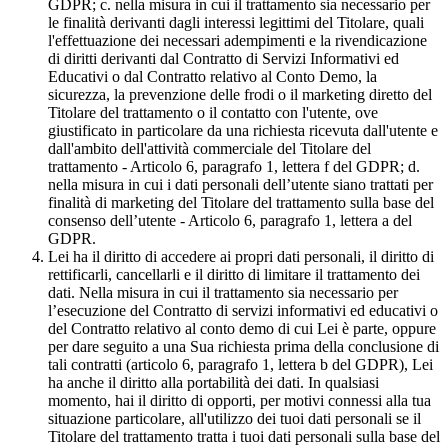
GDPR; c. nella misura in cui il trattamento sia necessario per
le finalità derivanti dagli interessi legittimi del Titolare, quali
l'effettuazione dei necessari adempimenti e la rivendicazione
di diritti derivanti dal Contratto di Servizi Informativi ed
Educativi o dal Contratto relativo al Conto Demo, la
sicurezza, la prevenzione delle frodi o il marketing diretto del
Titolare del trattamento o il contatto con l'utente, ove
giustificato in particolare da una richiesta ricevuta dall'utente e
dall'ambito dell'attività commerciale del Titolare del
trattamento - Articolo 6, paragrafo 1, lettera f del GDPR; d.
nella misura in cui i dati personali dell’utente siano trattati per
finalità di marketing del Titolare del trattamento sulla base del
consenso dell’utente - Articolo 6, paragrafo 1, lettera a del
GDPR.
Lei ha il diritto di accedere ai propri dati personali, il diritto di
rettificarli, cancellarli e il diritto di limitare il trattamento dei
dati. Nella misura in cui il trattamento sia necessario per
l’esecuzione del Contratto di servizi informativi ed educativi o
del Contratto relativo al conto demo di cui Lei è parte, oppure
per dare seguito a una Sua richiesta prima della conclusione di
tali contratti (articolo 6, paragrafo 1, lettera b del GDPR), Lei
ha anche il diritto alla portabilità dei dati. In qualsiasi
momento, hai il diritto di opporti, per motivi connessi alla tua
situazione particolare, all'utilizzo dei tuoi dati personali se il
Titolare del trattamento tratta i tuoi dati personali sulla base del