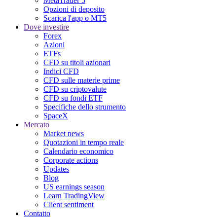
MetaTrader 5
Opzioni di deposito
Scarica l'app o MT5
Dove investire
Forex
Azioni
ETFs
CFD su titoli azionari
Indici CFD
CFD sulle materie prime
CFD su criptovalute
CFD su fondi ETF
Specifiche dello strumento
SpaceX
Mercato
Market news
Quotazioni in tempo reale
Calendario economico
Corporate actions
Updates
Blog
US earnings season
Learn TradingView
Client sentiment
Contatto