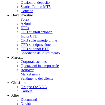
Opzioni di deposito
Scarica l'app o MT5
Contatto
Dove investire
Forex
Azioni
ETFs
CFD su titoli azionari
Indici CFD
CFD sulle materie prime
CFD su criptovalute
CFD su fondi ETF
Specifiche dello strumento
Mercato
Corporate actions
Quotazioni in tempo reale
Rollover
Market news
Sentimento del cliente
Chi siamo
Gruppo OANDA
Carriera
Altro
Documenti
Novità