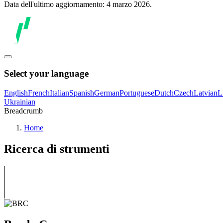
Data dell'ultimo aggiornamento: 4 marzo 2026.
Select your language
English
French
Italian
Spanish
German
Portuguese
Dutch
Czech
Latvian
L
Ukrainian
Breadcrumb
Home
Ricerca di strumenti