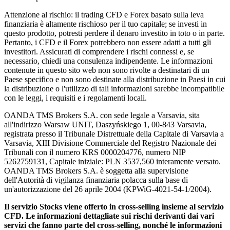
Attenzione al rischio: il trading CFD e Forex basato sulla leva
finanziaria è altamente rischioso per il tuo capitale; se investi in
questo prodotto, potresti perdere il denaro investito in toto o in parte.
Pertanto, i CFD e il Forex potrebbero non essere adatti a tutti gli
investitori. Assicurati di comprendere i rischi connessi e, se
necessario, chiedi una consulenza indipendente. Le informazioni
contenute in questo sito web non sono rivolte a destinatari di un
Paese specifico e non sono destinate alla distribuzione in Paesi in cui
la distribuzione o l'utilizzo di tali informazioni sarebbe incompatibile
con le leggi, i requisiti e i regolamenti locali.
OANDA TMS Brokers S.A. con sede legale a Varsavia, sita
all'indirizzo Warsaw UNIT, Daszyńskiego 1, 00-843 Varsavia,
registrata presso il Tribunale Distrettuale della Capitale di Varsavia a
Varsavia, XIII Divisione Commerciale del Registro Nazionale dei
Tribunali con il numero KRS 0000204776, numero NIP
5262759131, Capitale iniziale: PLN 3537,560 interamente versato.
OANDA TMS Brokers S.A. è soggetta alla supervisione
dell'Autorità di vigilanza finanziaria polacca sulla base di
un'autorizzazione del 26 aprile 2004 (KPWiG-4021-54-1/2004).
Il servizio Stocks viene offerto in cross-selling insieme al servizio
CFD. Le informazioni dettagliate sui rischi derivanti dai vari
servizi che fanno parte del cross-selling, nonché le informazioni