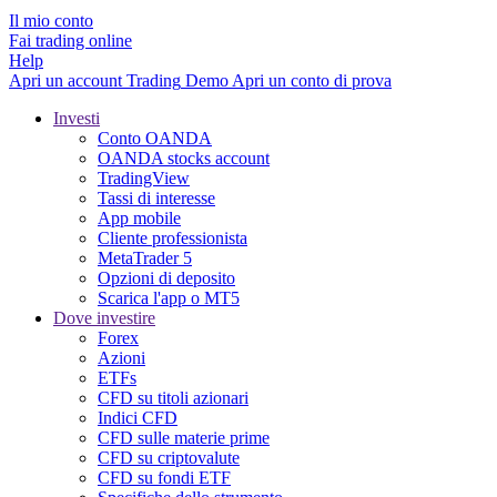
Il mio conto
Fai trading online
Help
Apri un account
Trading
Demo
Apri un conto di prova
Investi
Conto OANDA
OANDA stocks account
TradingView
Tassi di interesse
App mobile
Cliente professionista
MetaTrader 5
Opzioni di deposito
Scarica l'app o MT5
Dove investire
Forex
Azioni
ETFs
CFD su titoli azionari
Indici CFD
CFD sulle materie prime
CFD su criptovalute
CFD su fondi ETF