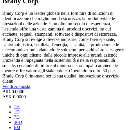
Brady Corp
Brady Corp è un leader globale nella fornitura di soluzioni di
identificazione che migliorano la sicurezza, la produttività e le
prestazioni delle aziende. Con oltre un secolo di esperienza,
l'azienda offre una vasta gamma di prodotti e servizi, tra cui
etichette, segnali, stampanti, software e dispositivi di sicurezza.
Brady Corp si rivolge a diverse industrie, come l'aerospaziale,
l'automobilistica, l'edilizia, l'energia, la sanità, la produzione e le
telecomunicazioni, adattando le soluzioni per soddisfare le esigenze
uniche di ogni cliente, dalle piccole imprese alle grandi aziende.
L'azienda è impegnata nella sostenibilità e nella responsabilità
sociale, cercando di ridurre al minimo il suo impatto ambientale
mentre offre valore agli stakeholder. Operando in oltre 50 paesi,
Brady Corp è rinomata per la sua qualità, innovazione e servizio
clienti.
Vendi
Acquista
BID
0.0000
ASK
0.0000
1H
1D
7D
30D
6M