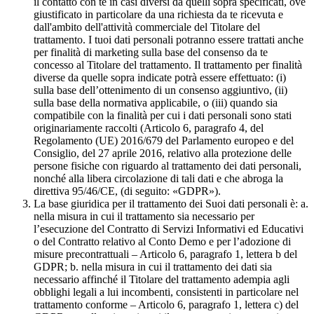
il contatto con te in casi diversi da quelli sopra specificati, ove
giustificato in particolare da una richiesta da te ricevuta e
dall'ambito dell'attività commerciale del Titolare del
trattamento. I tuoi dati personali potranno essere trattati anche
per finalità di marketing sulla base del consenso da te
concesso al Titolare del trattamento. Il trattamento per finalità
diverse da quelle sopra indicate potrà essere effettuato: (i)
sulla base dell’ottenimento di un consenso aggiuntivo, (ii)
sulla base della normativa applicabile, o (iii) quando sia
compatibile con la finalità per cui i dati personali sono stati
originariamente raccolti (Articolo 6, paragrafo 4, del
Regolamento (UE) 2016/679 del Parlamento europeo e del
Consiglio, del 27 aprile 2016, relativo alla protezione delle
persone fisiche con riguardo al trattamento dei dati personali,
nonché alla libera circolazione di tali dati e che abroga la
direttiva 95/46/CE, (di seguito: «GDPR»).
La base giuridica per il trattamento dei Suoi dati personali è: a.
nella misura in cui il trattamento sia necessario per
l’esecuzione del Contratto di Servizi Informativi ed Educativi
o del Contratto relativo al Conto Demo e per l’adozione di
misure precontrattuali – Articolo 6, paragrafo 1, lettera b del
GDPR; b. nella misura in cui il trattamento dei dati sia
necessario affinché il Titolare del trattamento adempia agli
obblighi legali a lui incombenti, consistenti in particolare nel
trattamento conforme – Articolo 6, paragrafo 1, lettera c) del