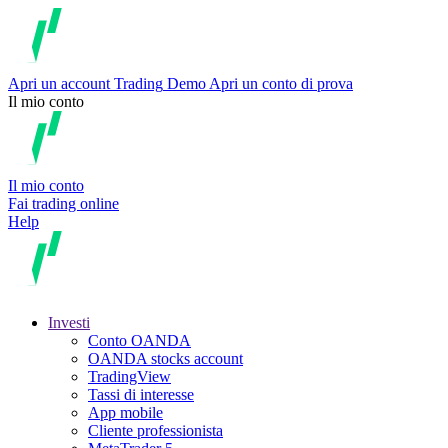
Apri un account
Trading
Demo
Apri un conto di prova
Il mio conto
Il mio conto
Fai trading online
Help
Investi
Conto OANDA
OANDA stocks account
TradingView
Tassi di interesse
App mobile
Cliente professionista