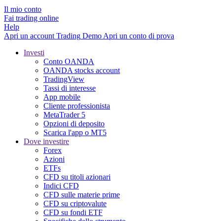
Il mio conto
Fai trading online
Help
Apri un account
Trading
Demo
Apri un conto di prova
Investi
Conto OANDA
OANDA stocks account
TradingView
Tassi di interesse
App mobile
Cliente professionista
MetaTrader 5
Opzioni di deposito
Scarica l'app o MT5
Dove investire
Forex
Azioni
ETFs
CFD su titoli azionari
Indici CFD
CFD sulle materie prime
CFD su criptovalute
CFD su fondi ETF