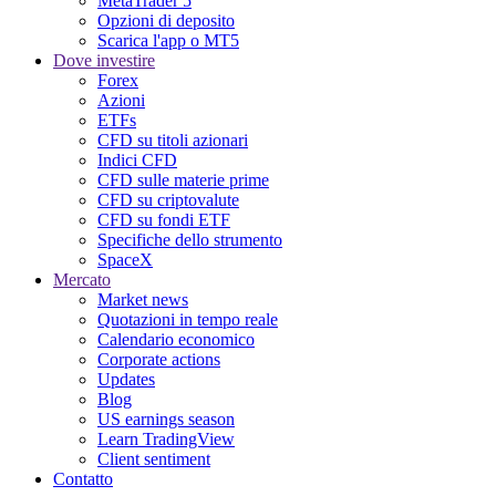
MetaTrader 5
Opzioni di deposito
Scarica l'app o MT5
Dove investire
Forex
Azioni
ETFs
CFD su titoli azionari
Indici CFD
CFD sulle materie prime
CFD su criptovalute
CFD su fondi ETF
Specifiche dello strumento
SpaceX
Mercato
Market news
Quotazioni in tempo reale
Calendario economico
Corporate actions
Updates
Blog
US earnings season
Learn TradingView
Client sentiment
Contatto