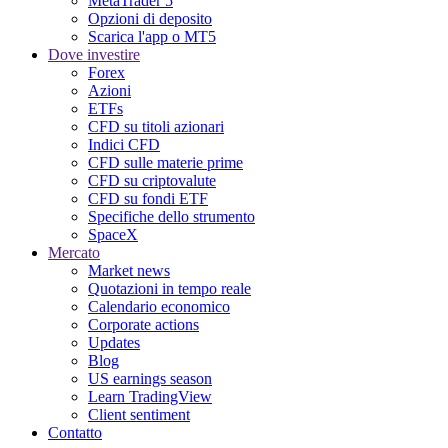
MetaTrader 5
Opzioni di deposito
Scarica l'app o MT5
Dove investire
Forex
Azioni
ETFs
CFD su titoli azionari
Indici CFD
CFD sulle materie prime
CFD su criptovalute
CFD su fondi ETF
Specifiche dello strumento
SpaceX
Mercato
Market news
Quotazioni in tempo reale
Calendario economico
Corporate actions
Updates
Blog
US earnings season
Learn TradingView
Client sentiment
Contatto