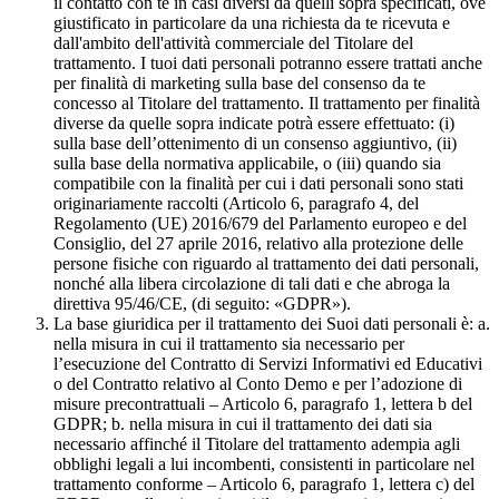
il contatto con te in casi diversi da quelli sopra specificati, ove
giustificato in particolare da una richiesta da te ricevuta e
dall'ambito dell'attività commerciale del Titolare del
trattamento. I tuoi dati personali potranno essere trattati anche
per finalità di marketing sulla base del consenso da te
concesso al Titolare del trattamento. Il trattamento per finalità
diverse da quelle sopra indicate potrà essere effettuato: (i)
sulla base dell’ottenimento di un consenso aggiuntivo, (ii)
sulla base della normativa applicabile, o (iii) quando sia
compatibile con la finalità per cui i dati personali sono stati
originariamente raccolti (Articolo 6, paragrafo 4, del
Regolamento (UE) 2016/679 del Parlamento europeo e del
Consiglio, del 27 aprile 2016, relativo alla protezione delle
persone fisiche con riguardo al trattamento dei dati personali,
nonché alla libera circolazione di tali dati e che abroga la
direttiva 95/46/CE, (di seguito: «GDPR»).
La base giuridica per il trattamento dei Suoi dati personali è: a.
nella misura in cui il trattamento sia necessario per
l’esecuzione del Contratto di Servizi Informativi ed Educativi
o del Contratto relativo al Conto Demo e per l’adozione di
misure precontrattuali – Articolo 6, paragrafo 1, lettera b del
GDPR; b. nella misura in cui il trattamento dei dati sia
necessario affinché il Titolare del trattamento adempia agli
obblighi legali a lui incombenti, consistenti in particolare nel
trattamento conforme – Articolo 6, paragrafo 1, lettera c) del