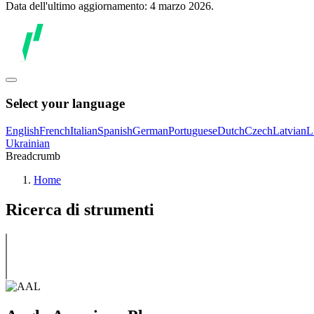
Data dell'ultimo aggiornamento: 4 marzo 2026.
Select your language
English
French
Italian
Spanish
German
Portuguese
Dutch
Czech
Latvian
L
Ukrainian
Breadcrumb
Home
Ricerca di strumenti