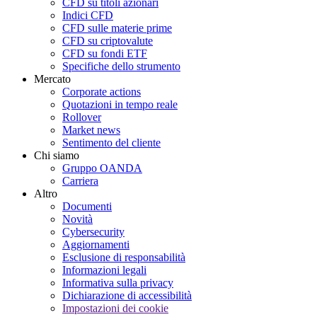
CFD su titoli azionari
Indici CFD
CFD sulle materie prime
CFD su criptovalute
CFD su fondi ETF
Specifiche dello strumento
Mercato
Corporate actions
Quotazioni in tempo reale
Rollover
Market news
Sentimento del cliente
Chi siamo
Gruppo OANDA
Carriera
Altro
Documenti
Novità
Cybersecurity
Aggiornamenti
Esclusione di responsabilità
Informazioni legali
Informativa sulla privacy
Dichiarazione di accessibilità
Impostazioni dei cookie