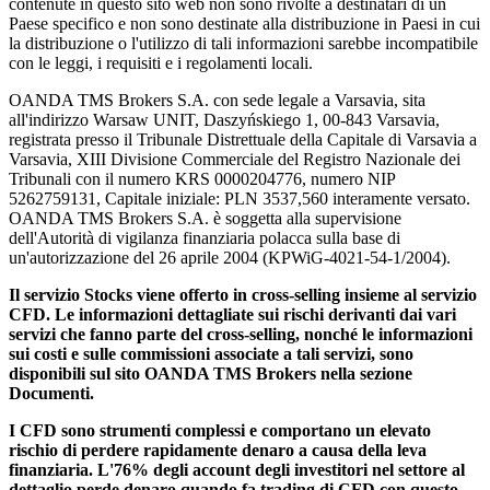
contenute in questo sito web non sono rivolte a destinatari di un
Paese specifico e non sono destinate alla distribuzione in Paesi in cui
la distribuzione o l'utilizzo di tali informazioni sarebbe incompatibile
con le leggi, i requisiti e i regolamenti locali.
OANDA TMS Brokers S.A. con sede legale a Varsavia, sita
all'indirizzo Warsaw UNIT, Daszyńskiego 1, 00-843 Varsavia,
registrata presso il Tribunale Distrettuale della Capitale di Varsavia a
Varsavia, XIII Divisione Commerciale del Registro Nazionale dei
Tribunali con il numero KRS 0000204776, numero NIP
5262759131, Capitale iniziale: PLN 3537,560 interamente versato.
OANDA TMS Brokers S.A. è soggetta alla supervisione
dell'Autorità di vigilanza finanziaria polacca sulla base di
un'autorizzazione del 26 aprile 2004 (KPWiG-4021-54-1/2004).
Il servizio Stocks viene offerto in cross-selling insieme al servizio
CFD. Le informazioni dettagliate sui rischi derivanti dai vari
servizi che fanno parte del cross-selling, nonché le informazioni
sui costi e sulle commissioni associate a tali servizi, sono
disponibili sul sito OANDA TMS Brokers nella sezione
Documenti.
I CFD sono strumenti complessi e comportano un elevato
rischio di perdere rapidamente denaro a causa della leva
finanziaria. L'76% degli account degli investitori nel settore al
dettaglio perde denaro quando fa trading di CFD con questo