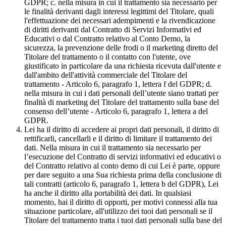
GDPR; c. nella misura in cui il trattamento sia necessario per
le finalità derivanti dagli interessi legittimi del Titolare, quali
l'effettuazione dei necessari adempimenti e la rivendicazione
di diritti derivanti dal Contratto di Servizi Informativi ed
Educativi o dal Contratto relativo al Conto Demo, la
sicurezza, la prevenzione delle frodi o il marketing diretto del
Titolare del trattamento o il contatto con l'utente, ove
giustificato in particolare da una richiesta ricevuta dall'utente e
dall'ambito dell'attività commerciale del Titolare del
trattamento - Articolo 6, paragrafo 1, lettera f del GDPR; d.
nella misura in cui i dati personali dell’utente siano trattati per
finalità di marketing del Titolare del trattamento sulla base del
consenso dell’utente - Articolo 6, paragrafo 1, lettera a del
GDPR.
Lei ha il diritto di accedere ai propri dati personali, il diritto di
rettificarli, cancellarli e il diritto di limitare il trattamento dei
dati. Nella misura in cui il trattamento sia necessario per
l’esecuzione del Contratto di servizi informativi ed educativi o
del Contratto relativo al conto demo di cui Lei è parte, oppure
per dare seguito a una Sua richiesta prima della conclusione di
tali contratti (articolo 6, paragrafo 1, lettera b del GDPR), Lei
ha anche il diritto alla portabilità dei dati. In qualsiasi
momento, hai il diritto di opporti, per motivi connessi alla tua
situazione particolare, all'utilizzo dei tuoi dati personali se il
Titolare del trattamento tratta i tuoi dati personali sulla base del