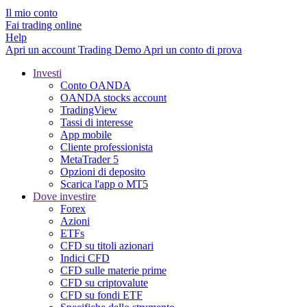
Il mio conto
Fai trading online
Help
Apri un account
Trading
Demo
Apri un conto di prova
Investi
Conto OANDA
OANDA stocks account
TradingView
Tassi di interesse
App mobile
Cliente professionista
MetaTrader 5
Opzioni di deposito
Scarica l'app o MT5
Dove investire
Forex
Azioni
ETFs
CFD su titoli azionari
Indici CFD
CFD sulle materie prime
CFD su criptovalute
CFD su fondi ETF