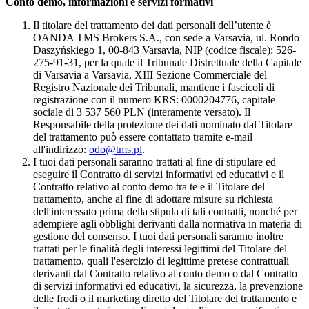
Conto demo, informazioni e servizi formativi
Il titolare del trattamento dei dati personali dell’utente è
OANDA TMS Brokers S.A., con sede a Varsavia, ul. Rondo
Daszyńskiego 1, 00-843 Varsavia, NIP (codice fiscale): 526-
275-91-31, per la quale il Tribunale Distrettuale della Capitale
di Varsavia a Varsavia, XIII Sezione Commerciale del
Registro Nazionale dei Tribunali, mantiene i fascicoli di
registrazione con il numero KRS: 0000204776, capitale
sociale di 3 537 560 PLN (interamente versato). Il
Responsabile della protezione dei dati nominato dal Titolare
del trattamento può essere contattato tramite e-mail
all'indirizzo:
odo@tms.pl
.
I tuoi dati personali saranno trattati al fine di stipulare ed
eseguire il Contratto di servizi informativi ed educativi e il
Contratto relativo al conto demo tra te e il Titolare del
trattamento, anche al fine di adottare misure su richiesta
dell'interessato prima della stipula di tali contratti, nonché per
adempiere agli obblighi derivanti dalla normativa in materia di
gestione del consenso. I tuoi dati personali saranno inoltre
trattati per le finalità degli interessi legittimi del Titolare del
trattamento, quali l'esercizio di legittime pretese contrattuali
derivanti dal Contratto relativo al conto demo o dal Contratto
di servizi informativi ed educativi, la sicurezza, la prevenzione
delle frodi o il marketing diretto del Titolare del trattamento e