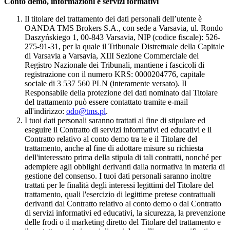
Conto demo, informazioni e servizi formativi
Il titolare del trattamento dei dati personali dell’utente è
OANDA TMS Brokers S.A., con sede a Varsavia, ul. Rondo
Daszyńskiego 1, 00-843 Varsavia, NIP (codice fiscale): 526-
275-91-31, per la quale il Tribunale Distrettuale della Capitale
di Varsavia a Varsavia, XIII Sezione Commerciale del
Registro Nazionale dei Tribunali, mantiene i fascicoli di
registrazione con il numero KRS: 0000204776, capitale
sociale di 3 537 560 PLN (interamente versato). Il
Responsabile della protezione dei dati nominato dal Titolare
del trattamento può essere contattato tramite e-mail
all'indirizzo:
odo@tms.pl
.
I tuoi dati personali saranno trattati al fine di stipulare ed
eseguire il Contratto di servizi informativi ed educativi e il
Contratto relativo al conto demo tra te e il Titolare del
trattamento, anche al fine di adottare misure su richiesta
dell'interessato prima della stipula di tali contratti, nonché per
adempiere agli obblighi derivanti dalla normativa in materia di
gestione del consenso. I tuoi dati personali saranno inoltre
trattati per le finalità degli interessi legittimi del Titolare del
trattamento, quali l'esercizio di legittime pretese contrattuali
derivanti dal Contratto relativo al conto demo o dal Contratto
di servizi informativi ed educativi, la sicurezza, la prevenzione
delle frodi o il marketing diretto del Titolare del trattamento e