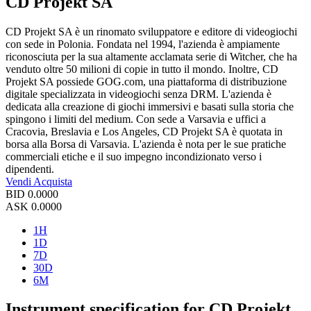
CD Projekt SA
CD Projekt SA è un rinomato sviluppatore e editore di videogiochi
con sede in Polonia. Fondata nel 1994, l'azienda è ampiamente
riconosciuta per la sua altamente acclamata serie di Witcher, che ha
venduto oltre 50 milioni di copie in tutto il mondo. Inoltre, CD
Projekt SA possiede GOG.com, una piattaforma di distribuzione
digitale specializzata in videogiochi senza DRM. L'azienda è
dedicata alla creazione di giochi immersivi e basati sulla storia che
spingono i limiti del medium. Con sede a Varsavia e uffici a
Cracovia, Breslavia e Los Angeles, CD Projekt SA è quotata in
borsa alla Borsa di Varsavia. L'azienda è nota per le sue pratiche
commerciali etiche e il suo impegno incondizionato verso i
dipendenti.
Vendi
Acquista
BID
0.0000
ASK
0.0000
1H
1D
7D
30D
6M
Instrument specification for CD Projekt