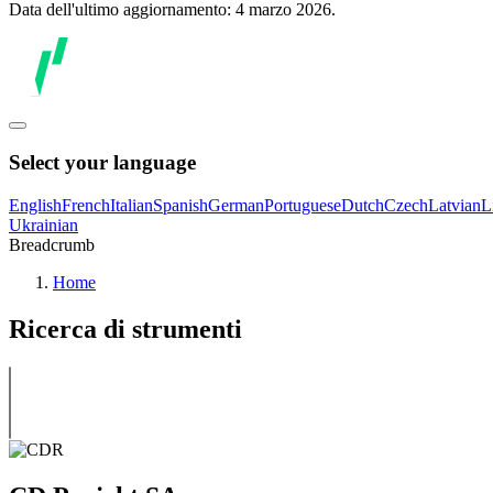
Data dell'ultimo aggiornamento: 4 marzo 2026.
Select your language
English
French
Italian
Spanish
German
Portuguese
Dutch
Czech
Latvian
L
Ukrainian
Breadcrumb
Home
Ricerca di strumenti