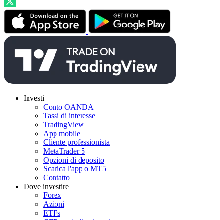
Investi
Conto OANDA
Tassi di interesse
TradingView
App mobile
Cliente professionista
MetaTrader 5
Opzioni di deposito
Scarica l'app o MT5
Contatto
Dove investire
Forex
Azioni
ETFs