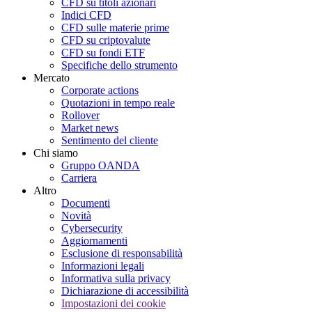
CFD su titoli azionari
Indici CFD
CFD sulle materie prime
CFD su criptovalute
CFD su fondi ETF
Specifiche dello strumento
Mercato
Corporate actions
Quotazioni in tempo reale
Rollover
Market news
Sentimento del cliente
Chi siamo
Gruppo OANDA
Carriera
Altro
Documenti
Novità
Cybersecurity
Aggiornamenti
Esclusione di responsabilità
Informazioni legali
Informativa sulla privacy
Dichiarazione di accessibilità
Impostazioni dei cookie