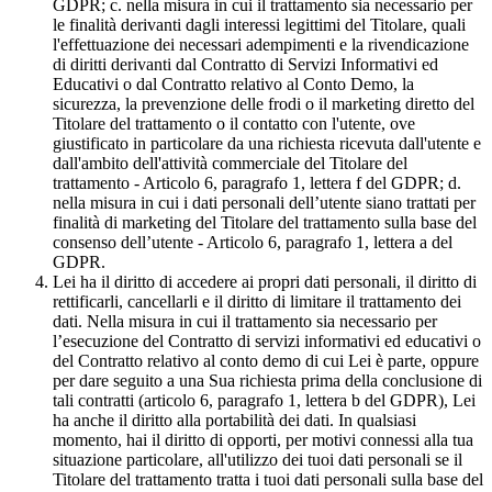
GDPR; c. nella misura in cui il trattamento sia necessario per
le finalità derivanti dagli interessi legittimi del Titolare, quali
l'effettuazione dei necessari adempimenti e la rivendicazione
di diritti derivanti dal Contratto di Servizi Informativi ed
Educativi o dal Contratto relativo al Conto Demo, la
sicurezza, la prevenzione delle frodi o il marketing diretto del
Titolare del trattamento o il contatto con l'utente, ove
giustificato in particolare da una richiesta ricevuta dall'utente e
dall'ambito dell'attività commerciale del Titolare del
trattamento - Articolo 6, paragrafo 1, lettera f del GDPR; d.
nella misura in cui i dati personali dell’utente siano trattati per
finalità di marketing del Titolare del trattamento sulla base del
consenso dell’utente - Articolo 6, paragrafo 1, lettera a del
GDPR.
Lei ha il diritto di accedere ai propri dati personali, il diritto di
rettificarli, cancellarli e il diritto di limitare il trattamento dei
dati. Nella misura in cui il trattamento sia necessario per
l’esecuzione del Contratto di servizi informativi ed educativi o
del Contratto relativo al conto demo di cui Lei è parte, oppure
per dare seguito a una Sua richiesta prima della conclusione di
tali contratti (articolo 6, paragrafo 1, lettera b del GDPR), Lei
ha anche il diritto alla portabilità dei dati. In qualsiasi
momento, hai il diritto di opporti, per motivi connessi alla tua
situazione particolare, all'utilizzo dei tuoi dati personali se il
Titolare del trattamento tratta i tuoi dati personali sulla base del