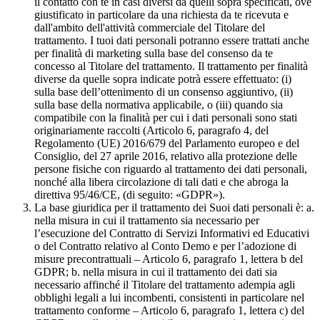
il contatto con te in casi diversi da quelli sopra specificati, ove
giustificato in particolare da una richiesta da te ricevuta e
dall'ambito dell'attività commerciale del Titolare del
trattamento. I tuoi dati personali potranno essere trattati anche
per finalità di marketing sulla base del consenso da te
concesso al Titolare del trattamento. Il trattamento per finalità
diverse da quelle sopra indicate potrà essere effettuato: (i)
sulla base dell’ottenimento di un consenso aggiuntivo, (ii)
sulla base della normativa applicabile, o (iii) quando sia
compatibile con la finalità per cui i dati personali sono stati
originariamente raccolti (Articolo 6, paragrafo 4, del
Regolamento (UE) 2016/679 del Parlamento europeo e del
Consiglio, del 27 aprile 2016, relativo alla protezione delle
persone fisiche con riguardo al trattamento dei dati personali,
nonché alla libera circolazione di tali dati e che abroga la
direttiva 95/46/CE, (di seguito: «GDPR»).
La base giuridica per il trattamento dei Suoi dati personali è: a.
nella misura in cui il trattamento sia necessario per
l’esecuzione del Contratto di Servizi Informativi ed Educativi
o del Contratto relativo al Conto Demo e per l’adozione di
misure precontrattuali – Articolo 6, paragrafo 1, lettera b del
GDPR; b. nella misura in cui il trattamento dei dati sia
necessario affinché il Titolare del trattamento adempia agli
obblighi legali a lui incombenti, consistenti in particolare nel
trattamento conforme – Articolo 6, paragrafo 1, lettera c) del