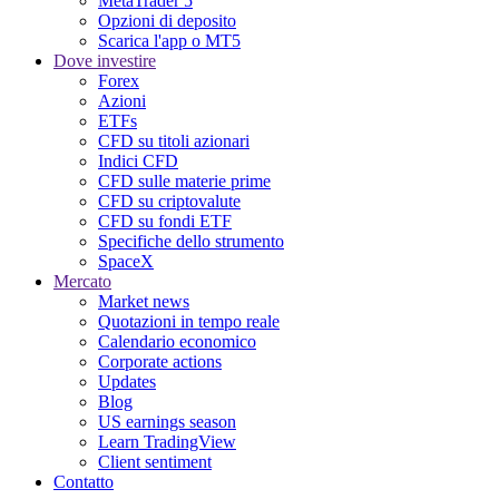
MetaTrader 5
Opzioni di deposito
Scarica l'app o MT5
Dove investire
Forex
Azioni
ETFs
CFD su titoli azionari
Indici CFD
CFD sulle materie prime
CFD su criptovalute
CFD su fondi ETF
Specifiche dello strumento
SpaceX
Mercato
Market news
Quotazioni in tempo reale
Calendario economico
Corporate actions
Updates
Blog
US earnings season
Learn TradingView
Client sentiment
Contatto