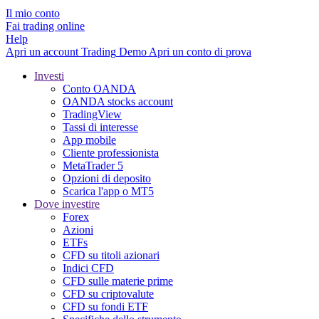
Il mio conto
Fai trading online
Help
Apri un account
Trading
Demo
Apri un conto di prova
Investi
Conto OANDA
OANDA stocks account
TradingView
Tassi di interesse
App mobile
Cliente professionista
MetaTrader 5
Opzioni di deposito
Scarica l'app o MT5
Dove investire
Forex
Azioni
ETFs
CFD su titoli azionari
Indici CFD
CFD sulle materie prime
CFD su criptovalute
CFD su fondi ETF