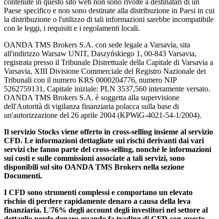
contenute in questo sito web non sono rivolte a destinatari di un
Paese specifico e non sono destinate alla distribuzione in Paesi in cui
la distribuzione o l'utilizzo di tali informazioni sarebbe incompatibile
con le leggi, i requisiti e i regolamenti locali.
OANDA TMS Brokers S.A. con sede legale a Varsavia, sita
all'indirizzo Warsaw UNIT, Daszyńskiego 1, 00-843 Varsavia,
registrata presso il Tribunale Distrettuale della Capitale di Varsavia a
Varsavia, XIII Divisione Commerciale del Registro Nazionale dei
Tribunali con il numero KRS 0000204776, numero NIP
5262759131, Capitale iniziale: PLN 3537,560 interamente versato.
OANDA TMS Brokers S.A. è soggetta alla supervisione
dell'Autorità di vigilanza finanziaria polacca sulla base di
un'autorizzazione del 26 aprile 2004 (KPWiG-4021-54-1/2004).
Il servizio Stocks viene offerto in cross-selling insieme al servizio
CFD. Le informazioni dettagliate sui rischi derivanti dai vari
servizi che fanno parte del cross-selling, nonché le informazioni
sui costi e sulle commissioni associate a tali servizi, sono
disponibili sul sito OANDA TMS Brokers nella sezione
Documenti.
I CFD sono strumenti complessi e comportano un elevato
rischio di perdere rapidamente denaro a causa della leva
finanziaria. L'76% degli account degli investitori nel settore al
dettaglio perde denaro quando fa trading di CFD con questo