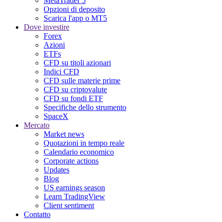
MetaTrader 5
Opzioni di deposito
Scarica l'app o MT5
Dove investire
Forex
Azioni
ETFs
CFD su titoli azionari
Indici CFD
CFD sulle materie prime
CFD su criptovalute
CFD su fondi ETF
Specifiche dello strumento
SpaceX
Mercato
Market news
Quotazioni in tempo reale
Calendario economico
Corporate actions
Updates
Blog
US earnings season
Learn TradingView
Client sentiment
Contatto