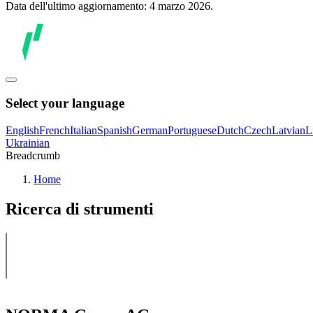
Data dell'ultimo aggiornamento: 4 marzo 2026.
Select your language
English
French
Italian
Spanish
German
Portuguese
Dutch
Czech
Latvian
L
Ukrainian
Breadcrumb
Home
Ricerca di strumenti