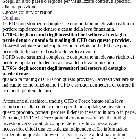
Scegli un altro paese o regione per visualizzare contenuti specifici
alla tua posizione.
Choose country or region
Continue
I CFD sono strumenti complessi e comportano un elevato rischio di
perdere rapidamente denaro a causa della leva finanziaria.
L'76% degli account degli investitori nel settore al dettaglio
perde denaro quando fa trading di CFD con questo provider.
Dovresti valutare se hai capito come funzionano i CFD e se puoi
permetterti di correre il rischio di perdere denaro.
I CFD sono strumenti complessi e comportano un elevato rischio di
perdere rapidamente denaro a causa della leva finanziaria.
L'76% degli account degli investitori nel settore al dettaglio
perde denaro
quando fa trading di CFD con questo provider. Dovresti valutare se
hai capito come funzionano i CFD e se puoi permetterti di correre il
rischio di perdere denaro.
Attenzione al rischio: il trading CFD e Forex basato sulla leva
finanziaria è altamente rischioso per il tuo capitale; se investi in
questo prodotto, potresti perdere il denaro investito in toto o in parte.
Pertanto, i CFD e il Forex potrebbero non essere adatti a tutti gli
investitori. Assicurati di comprendere i rischi connessi e, se
necessario, chiedi una consulenza indipendente. Le informazioni
contenute in questo sito web non sono rivolte a destinatari di un