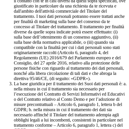
il contatto con te in casi diversi da quelli sopra specificati, ove
giustificato in particolare da una richiesta da te ricevuta e
dall'ambito dell'attività commerciale del Titolare del
trattamento. I tuoi dati personali potranno essere trattati anche
per finalità di marketing sulla base del consenso da te
concesso al Titolare del trattamento. Il trattamento per finalità
diverse da quelle sopra indicate potrà essere effettuato: (i)
sulla base dell’ottenimento di un consenso aggiuntivo, (ii)
sulla base della normativa applicabile, o (iii) quando sia
compatibile con la finalità per cui i dati personali sono stati
originariamente raccolti (Articolo 6, paragrafo 4, del
Regolamento (UE) 2016/679 del Parlamento europeo e del
Consiglio, del 27 aprile 2016, relativo alla protezione delle
persone fisiche con riguardo al trattamento dei dati personali,
nonché alla libera circolazione di tali dati e che abroga la
direttiva 95/46/CE, (di seguito: «GDPR»).
La base giuridica per il trattamento dei Suoi dati personali è: a.
nella misura in cui il trattamento sia necessario per
l’esecuzione del Contratto di Servizi Informativi ed Educativi
o del Contratto relativo al Conto Demo e per l’adozione di
misure precontrattuali – Articolo 6, paragrafo 1, lettera b del
GDPR; b. nella misura in cui il trattamento dei dati sia
necessario affinché il Titolare del trattamento adempia agli
obblighi legali a lui incombenti, consistenti in particolare nel
trattamento conforme – Articolo 6, paragrafo 1, lettera c) del