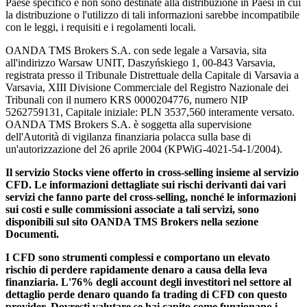
Paese specifico e non sono destinate alla distribuzione in Paesi in cui
la distribuzione o l'utilizzo di tali informazioni sarebbe incompatibile
con le leggi, i requisiti e i regolamenti locali.
OANDA TMS Brokers S.A. con sede legale a Varsavia, sita
all'indirizzo Warsaw UNIT, Daszyńskiego 1, 00-843 Varsavia,
registrata presso il Tribunale Distrettuale della Capitale di Varsavia a
Varsavia, XIII Divisione Commerciale del Registro Nazionale dei
Tribunali con il numero KRS 0000204776, numero NIP
5262759131, Capitale iniziale: PLN 3537,560 interamente versato.
OANDA TMS Brokers S.A. è soggetta alla supervisione
dell'Autorità di vigilanza finanziaria polacca sulla base di
un'autorizzazione del 26 aprile 2004 (KPWiG-4021-54-1/2004).
Il servizio Stocks viene offerto in cross-selling insieme al servizio
CFD. Le informazioni dettagliate sui rischi derivanti dai vari
servizi che fanno parte del cross-selling, nonché le informazioni
sui costi e sulle commissioni associate a tali servizi, sono
disponibili sul sito OANDA TMS Brokers nella sezione
Documenti.
I CFD sono strumenti complessi e comportano un elevato
rischio di perdere rapidamente denaro a causa della leva
finanziaria. L'76% degli account degli investitori nel settore al
dettaglio perde denaro quando fa trading di CFD con questo
provider. Dovresti valutare se hai capito come funzionano i