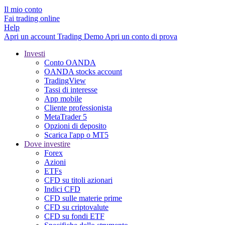
Il mio conto
Fai trading online
Help
Apri un account
Trading
Demo
Apri un conto di prova
Investi
Conto OANDA
OANDA stocks account
TradingView
Tassi di interesse
App mobile
Cliente professionista
MetaTrader 5
Opzioni di deposito
Scarica l'app o MT5
Dove investire
Forex
Azioni
ETFs
CFD su titoli azionari
Indici CFD
CFD sulle materie prime
CFD su criptovalute
CFD su fondi ETF