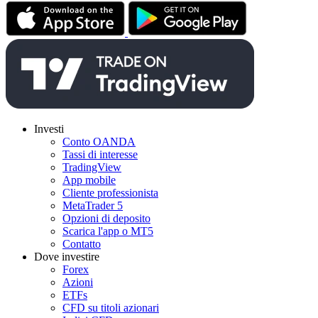
Investi
Conto OANDA
Tassi di interesse
TradingView
App mobile
Cliente professionista
MetaTrader 5
Opzioni di deposito
Scarica l'app o MT5
Contatto
Dove investire
Forex
Azioni
ETFs
CFD su titoli azionari