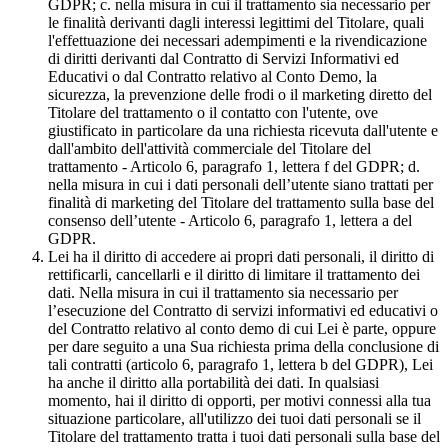
GDPR; c. nella misura in cui il trattamento sia necessario per
le finalità derivanti dagli interessi legittimi del Titolare, quali
l'effettuazione dei necessari adempimenti e la rivendicazione
di diritti derivanti dal Contratto di Servizi Informativi ed
Educativi o dal Contratto relativo al Conto Demo, la
sicurezza, la prevenzione delle frodi o il marketing diretto del
Titolare del trattamento o il contatto con l'utente, ove
giustificato in particolare da una richiesta ricevuta dall'utente e
dall'ambito dell'attività commerciale del Titolare del
trattamento - Articolo 6, paragrafo 1, lettera f del GDPR; d.
nella misura in cui i dati personali dell’utente siano trattati per
finalità di marketing del Titolare del trattamento sulla base del
consenso dell’utente - Articolo 6, paragrafo 1, lettera a del
GDPR.
Lei ha il diritto di accedere ai propri dati personali, il diritto di
rettificarli, cancellarli e il diritto di limitare il trattamento dei
dati. Nella misura in cui il trattamento sia necessario per
l’esecuzione del Contratto di servizi informativi ed educativi o
del Contratto relativo al conto demo di cui Lei è parte, oppure
per dare seguito a una Sua richiesta prima della conclusione di
tali contratti (articolo 6, paragrafo 1, lettera b del GDPR), Lei
ha anche il diritto alla portabilità dei dati. In qualsiasi
momento, hai il diritto di opporti, per motivi connessi alla tua
situazione particolare, all'utilizzo dei tuoi dati personali se il
Titolare del trattamento tratta i tuoi dati personali sulla base del