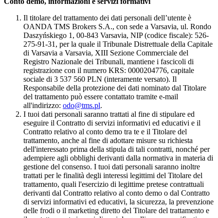
Conto demo, informazioni e servizi formativi
Il titolare del trattamento dei dati personali dell’utente è
OANDA TMS Brokers S.A., con sede a Varsavia, ul. Rondo
Daszyńskiego 1, 00-843 Varsavia, NIP (codice fiscale): 526-
275-91-31, per la quale il Tribunale Distrettuale della Capitale
di Varsavia a Varsavia, XIII Sezione Commerciale del
Registro Nazionale dei Tribunali, mantiene i fascicoli di
registrazione con il numero KRS: 0000204776, capitale
sociale di 3 537 560 PLN (interamente versato). Il
Responsabile della protezione dei dati nominato dal Titolare
del trattamento può essere contattato tramite e-mail
all'indirizzo:
odo@tms.pl
.
I tuoi dati personali saranno trattati al fine di stipulare ed
eseguire il Contratto di servizi informativi ed educativi e il
Contratto relativo al conto demo tra te e il Titolare del
trattamento, anche al fine di adottare misure su richiesta
dell'interessato prima della stipula di tali contratti, nonché per
adempiere agli obblighi derivanti dalla normativa in materia di
gestione del consenso. I tuoi dati personali saranno inoltre
trattati per le finalità degli interessi legittimi del Titolare del
trattamento, quali l'esercizio di legittime pretese contrattuali
derivanti dal Contratto relativo al conto demo o dal Contratto
di servizi informativi ed educativi, la sicurezza, la prevenzione
delle frodi o il marketing diretto del Titolare del trattamento e