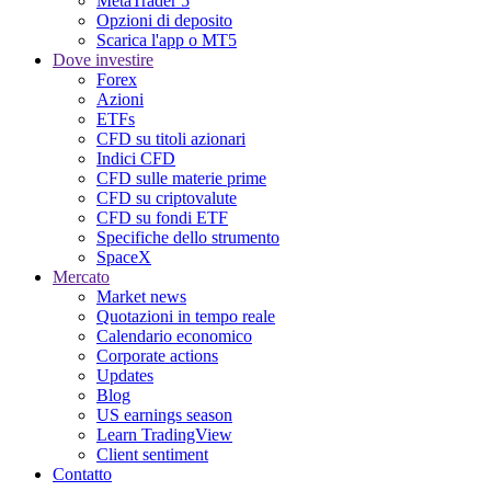
MetaTrader 5
Opzioni di deposito
Scarica l'app o MT5
Dove investire
Forex
Azioni
ETFs
CFD su titoli azionari
Indici CFD
CFD sulle materie prime
CFD su criptovalute
CFD su fondi ETF
Specifiche dello strumento
SpaceX
Mercato
Market news
Quotazioni in tempo reale
Calendario economico
Corporate actions
Updates
Blog
US earnings season
Learn TradingView
Client sentiment
Contatto