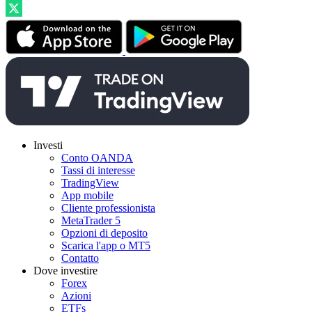
Investi
Conto OANDA
Tassi di interesse
TradingView
App mobile
Cliente professionista
MetaTrader 5
Opzioni di deposito
Scarica l'app o MT5
Contatto
Dove investire
Forex
Azioni
ETFs