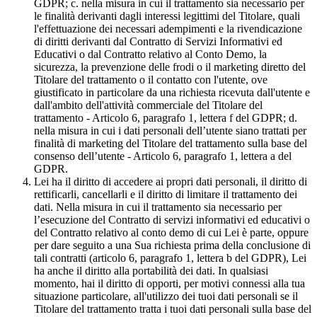
GDPR; c. nella misura in cui il trattamento sia necessario per
le finalità derivanti dagli interessi legittimi del Titolare, quali
l'effettuazione dei necessari adempimenti e la rivendicazione
di diritti derivanti dal Contratto di Servizi Informativi ed
Educativi o dal Contratto relativo al Conto Demo, la
sicurezza, la prevenzione delle frodi o il marketing diretto del
Titolare del trattamento o il contatto con l'utente, ove
giustificato in particolare da una richiesta ricevuta dall'utente e
dall'ambito dell'attività commerciale del Titolare del
trattamento - Articolo 6, paragrafo 1, lettera f del GDPR; d.
nella misura in cui i dati personali dell’utente siano trattati per
finalità di marketing del Titolare del trattamento sulla base del
consenso dell’utente - Articolo 6, paragrafo 1, lettera a del
GDPR.
Lei ha il diritto di accedere ai propri dati personali, il diritto di
rettificarli, cancellarli e il diritto di limitare il trattamento dei
dati. Nella misura in cui il trattamento sia necessario per
l’esecuzione del Contratto di servizi informativi ed educativi o
del Contratto relativo al conto demo di cui Lei è parte, oppure
per dare seguito a una Sua richiesta prima della conclusione di
tali contratti (articolo 6, paragrafo 1, lettera b del GDPR), Lei
ha anche il diritto alla portabilità dei dati. In qualsiasi
momento, hai il diritto di opporti, per motivi connessi alla tua
situazione particolare, all'utilizzo dei tuoi dati personali se il
Titolare del trattamento tratta i tuoi dati personali sulla base del