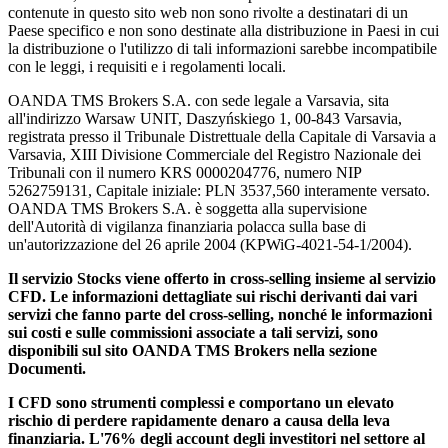
contenute in questo sito web non sono rivolte a destinatari di un
Paese specifico e non sono destinate alla distribuzione in Paesi in cui
la distribuzione o l'utilizzo di tali informazioni sarebbe incompatibile
con le leggi, i requisiti e i regolamenti locali.
OANDA TMS Brokers S.A. con sede legale a Varsavia, sita
all'indirizzo Warsaw UNIT, Daszyńskiego 1, 00-843 Varsavia,
registrata presso il Tribunale Distrettuale della Capitale di Varsavia a
Varsavia, XIII Divisione Commerciale del Registro Nazionale dei
Tribunali con il numero KRS 0000204776, numero NIP
5262759131, Capitale iniziale: PLN 3537,560 interamente versato.
OANDA TMS Brokers S.A. è soggetta alla supervisione
dell'Autorità di vigilanza finanziaria polacca sulla base di
un'autorizzazione del 26 aprile 2004 (KPWiG-4021-54-1/2004).
Il servizio Stocks viene offerto in cross-selling insieme al servizio
CFD. Le informazioni dettagliate sui rischi derivanti dai vari
servizi che fanno parte del cross-selling, nonché le informazioni
sui costi e sulle commissioni associate a tali servizi, sono
disponibili sul sito OANDA TMS Brokers nella sezione
Documenti.
I CFD sono strumenti complessi e comportano un elevato
rischio di perdere rapidamente denaro a causa della leva
finanziaria. L'76% degli account degli investitori nel settore al