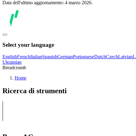
Data dell'ultimo aggiornamento: 4 marzo 2026.
Select your language
English
French
Italian
Spanish
German
Portuguese
Dutch
Czech
Latvian
L
Ukrainian
Breadcrumb
Home
Ricerca di strumenti