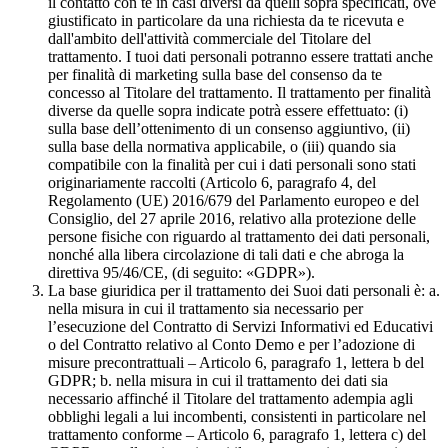
il contatto con te in casi diversi da quelli sopra specificati, ove
giustificato in particolare da una richiesta da te ricevuta e
dall'ambito dell'attività commerciale del Titolare del
trattamento. I tuoi dati personali potranno essere trattati anche
per finalità di marketing sulla base del consenso da te
concesso al Titolare del trattamento. Il trattamento per finalità
diverse da quelle sopra indicate potrà essere effettuato: (i)
sulla base dell’ottenimento di un consenso aggiuntivo, (ii)
sulla base della normativa applicabile, o (iii) quando sia
compatibile con la finalità per cui i dati personali sono stati
originariamente raccolti (Articolo 6, paragrafo 4, del
Regolamento (UE) 2016/679 del Parlamento europeo e del
Consiglio, del 27 aprile 2016, relativo alla protezione delle
persone fisiche con riguardo al trattamento dei dati personali,
nonché alla libera circolazione di tali dati e che abroga la
direttiva 95/46/CE, (di seguito: «GDPR»).
La base giuridica per il trattamento dei Suoi dati personali è: a.
nella misura in cui il trattamento sia necessario per
l’esecuzione del Contratto di Servizi Informativi ed Educativi
o del Contratto relativo al Conto Demo e per l’adozione di
misure precontrattuali – Articolo 6, paragrafo 1, lettera b del
GDPR; b. nella misura in cui il trattamento dei dati sia
necessario affinché il Titolare del trattamento adempia agli
obblighi legali a lui incombenti, consistenti in particolare nel
trattamento conforme – Articolo 6, paragrafo 1, lettera c) del