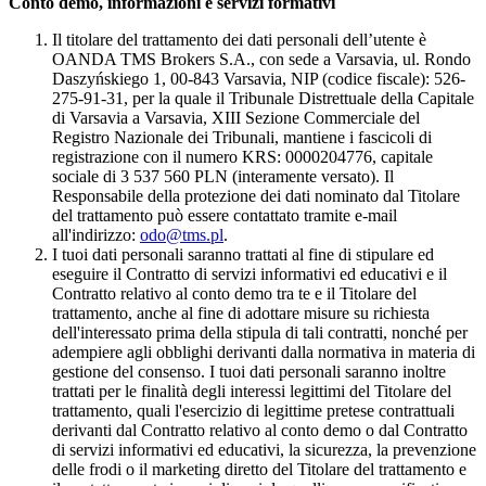
Conto demo, informazioni e servizi formativi
Il titolare del trattamento dei dati personali dell’utente è
OANDA TMS Brokers S.A., con sede a Varsavia, ul. Rondo
Daszyńskiego 1, 00-843 Varsavia, NIP (codice fiscale): 526-
275-91-31, per la quale il Tribunale Distrettuale della Capitale
di Varsavia a Varsavia, XIII Sezione Commerciale del
Registro Nazionale dei Tribunali, mantiene i fascicoli di
registrazione con il numero KRS: 0000204776, capitale
sociale di 3 537 560 PLN (interamente versato). Il
Responsabile della protezione dei dati nominato dal Titolare
del trattamento può essere contattato tramite e-mail
all'indirizzo:
odo@tms.pl
.
I tuoi dati personali saranno trattati al fine di stipulare ed
eseguire il Contratto di servizi informativi ed educativi e il
Contratto relativo al conto demo tra te e il Titolare del
trattamento, anche al fine di adottare misure su richiesta
dell'interessato prima della stipula di tali contratti, nonché per
adempiere agli obblighi derivanti dalla normativa in materia di
gestione del consenso. I tuoi dati personali saranno inoltre
trattati per le finalità degli interessi legittimi del Titolare del
trattamento, quali l'esercizio di legittime pretese contrattuali
derivanti dal Contratto relativo al conto demo o dal Contratto
di servizi informativi ed educativi, la sicurezza, la prevenzione
delle frodi o il marketing diretto del Titolare del trattamento e