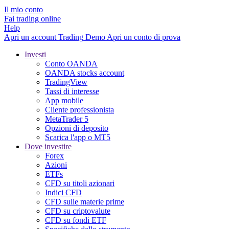
Il mio conto
Fai trading online
Help
Apri un account
Trading
Demo
Apri un conto di prova
Investi
Conto OANDA
OANDA stocks account
TradingView
Tassi di interesse
App mobile
Cliente professionista
MetaTrader 5
Opzioni di deposito
Scarica l'app o MT5
Dove investire
Forex
Azioni
ETFs
CFD su titoli azionari
Indici CFD
CFD sulle materie prime
CFD su criptovalute
CFD su fondi ETF