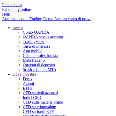
Il mio conto
Fai trading online
Help
Apri un account
Trading
Demo
Apri un conto di prova
Investi
Conto OANDA
OANDA stocks account
TradingView
Tassi di interesse
App mobile
Cliente professionista
MetaTrader 5
Opzioni di deposito
Scarica l'app o MT5
Dove investire
Forex
Azioni
ETFs
CFD su titoli azionari
Indici CFD
CFD sulle materie prime
CFD su criptovalute
CFD su fondi ETF