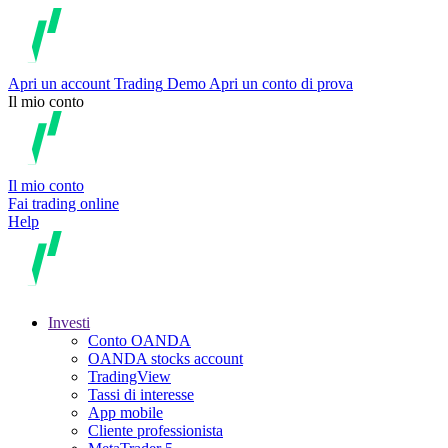
Apri un account
Trading
Demo
Apri un conto di prova
Il mio conto
Il mio conto
Fai trading online
Help
Investi
Conto OANDA
OANDA stocks account
TradingView
Tassi di interesse
App mobile
Cliente professionista