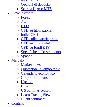
MetaTrader 5
Opzioni di deposito
Scarica l'app o MT5
Dove investire
Forex
Azioni
ETFs
CFD su titoli azionari
Indici CFD
CFD sulle materie prime
CFD su criptovalute
CFD su fondi ETF
Specifiche dello strumento
SpaceX
Mercato
Market news
Quotazioni in tempo reale
Calendario economico
Corporate actions
Updates
Blog
US earnings season
Learn TradingView
Client sentiment
Contatto