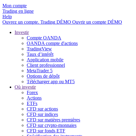
Mon compte
Trading en ligne
Help
Ouvrez un compte.
Trading
DÉMO
Ouvrir un compte DÉMO
Investir
Compte OANDA
OANDA compte d'actions
TradingView
Taux d’intérêt
Application mobile
Client professionnel
MetaTrader 5
Options de dépôt
Télécharger app ou MT5
Où investir
Forex
Actions
ETFs
CFD sur actions
CFD sur indices
CFD sur matières premières
CFD sur crypto-monnaies
CFD sur fonds ETF