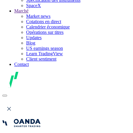
Spécification des instruments
SpaceX
Marché
Market news
Cotations en direct
Calendrier économique
Opérations sur titres
Updates
Blog
US earnings season
Learn TradingView
Client sentiment
Contact