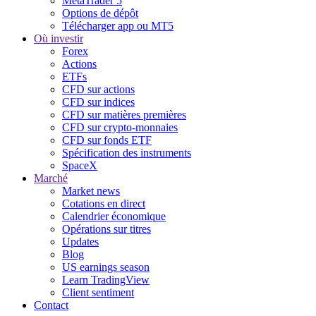
MetaTrader 5
Options de dépôt
Télécharger app ou MT5
Où investir
Forex
Actions
ETFs
CFD sur actions
CFD sur indices
CFD sur matières premières
CFD sur crypto-monnaies
CFD sur fonds ETF
Spécification des instruments
SpaceX
Marché
Market news
Cotations en direct
Calendrier économique
Opérations sur titres
Updates
Blog
US earnings season
Learn TradingView
Client sentiment
Contact