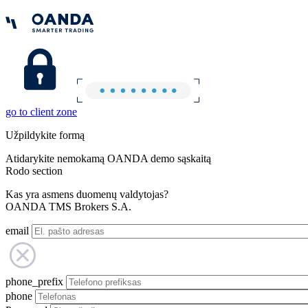
go to client zone
Užpildykite formą
Atidarykite nemokamą OANDA demo sąskaitą
Rodo section
Kas yra asmens duomenų valdytojas?
OANDA TMS Brokers S.A.
email
phone_prefix
phone