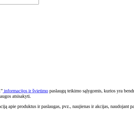
.”
informacijos ir švietimo
paslaugų teikimo sąlygomis, kurios yra bendr
augos atsisakyti.
apie produktus ir paslaugas, pvz., naujienas ir akcijas, naudojant pa