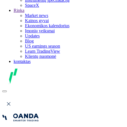
Instrumentų specifikacija
SpaceX
Rinka
Market news
Kainos gyvai
Ekonomikos kalendorius
Įmonių veiksmai
Updates
Blog
US earnings season
Learn TradingView
Klientų nuomonė
kontaktas