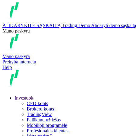
ATIDARYKITE SĄSKAITĄ
Trading
Demo
Atidaryti demo sąskaitą
Mano paskyra
Mano paskyra
Prekyba internetu
Help
Investuok
CFD konts
Brokeru konts
TradingView
Palūkanų už lėšas
Mobilioji programėlė
Profesionalus klientas