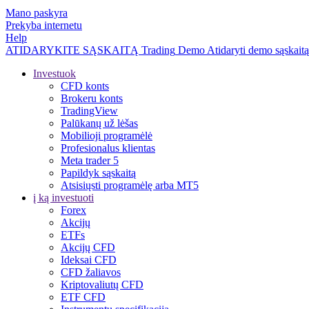
Mano paskyra
Prekyba internetu
Help
ATIDARYKITE SĄSKAITĄ
Trading
Demo
Atidaryti demo sąskaitą
Investuok
CFD konts
Brokeru konts
TradingView
Palūkanų už lėšas
Mobilioji programėlė
Profesionalus klientas
Meta trader 5
Papildyk sąskaitą
Atsisiųsti programėlę arba MT5
į ką investuoti
Forex
Akcijų
ETFs
Akcijų CFD
Ideksai CFD
CFD žaliavos
Kriptovaliutų CFD
ETF CFD