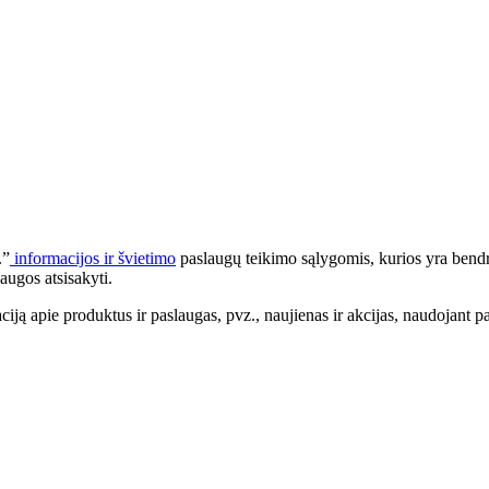
.”
informacijos ir švietimo
paslaugų teikimo sąlygomis, kurios yra bendr
augos atsisakyti.
apie produktus ir paslaugas, pvz., naujienas ir akcijas, naudojant pa