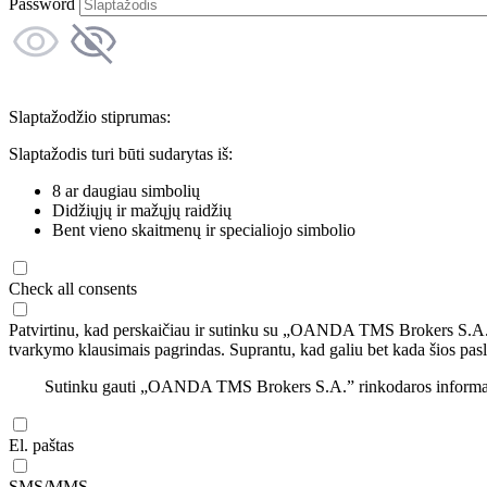
Password
Slaptažodžio stiprumas:
Slaptažodis turi būti sudarytas iš:
8 ar daugiau simbolių
Didžiųjų ir mažųjų raidžių
Bent vieno skaitmenų ir specialiojo simbolio
Check all consents
Patvirtinu, kad perskaičiau ir sutinku su „OANDA TMS Brokers S.A
tvarkymo klausimais pagrindas. Suprantu, kad galiu bet kada šios pasl
Sutinku gauti „OANDA TMS Brokers S.A.” rinkodaros informaciją 
El. paštas
SMS/MMS