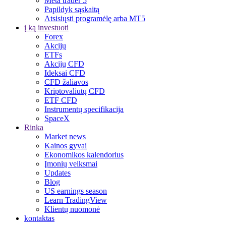
Meta trader 5
Papildyk sąskaitą
Atsisiųsti programėlę arba MT5
į ką investuoti
Forex
Akcijų
ETFs
Akcijų CFD
Ideksai CFD
CFD žaliavos
Kriptovaliutų CFD
ETF CFD
Instrumentų specifikacija
SpaceX
Rinka
Market news
Kainos gyvai
Ekonomikos kalendorius
Įmonių veiksmai
Updates
Blog
US earnings season
Learn TradingView
Klientų nuomonė
kontaktas