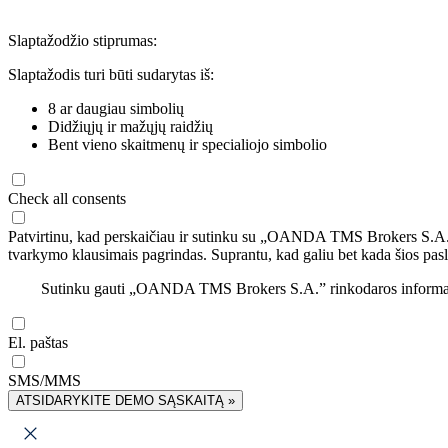
Slaptažodžio stiprumas:
Slaptažodis turi būti sudarytas iš:
8 ar daugiau simbolių
Didžiųjų ir mažųjų raidžių
Bent vieno skaitmenų ir specialiojo simbolio
Check all consents
Patvirtinu, kad perskaičiau ir sutinku su „OANDA TMS Brokers S.A
tvarkymo klausimais pagrindas. Suprantu, kad galiu bet kada šios pasl
Sutinku gauti „OANDA TMS Brokers S.A.” rinkodaros informaciją 
El. paštas
SMS/MMS
ATSIDARYKITE DEMO SĄSKAITĄ »