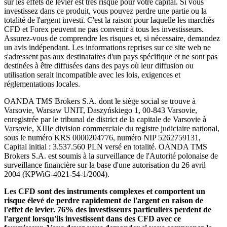
sur les effets de levier est très risqué pour votre capital. Si vous
investissez dans ce produit, vous pouvez perdre une partie ou la
totalité de l'argent investi. C'est la raison pour laquelle les marchés
CFD et Forex peuvent ne pas convenir à tous les investisseurs.
Assurez-vous de comprendre les risques et, si nécessaire, demandez
un avis indépendant. Les informations reprises sur ce site web ne
s'adressent pas aux destinataires d'un pays spécifique et ne sont pas
destinées à être diffusées dans des pays où leur diffusion ou
utilisation serait incompatible avec les lois, exigences et
réglementations locales.
OANDA TMS Brokers S.A. dont le siège social se trouve à
Varsovie, Warsaw UNIT, Daszyńskiego 1, 00-843 Varsovie,
enregistrée par le tribunal de district de la capitale de Varsovie à
Varsovie, XIIIe division commerciale du registre judiciaire national,
sous le numéro KRS 0000204776, numéro NIP 5262759131,
Capital initial : 3.537.560 PLN versé en totalité. OANDA TMS
Brokers S.A. est soumis à la surveillance de l'Autorité polonaise de
surveillance financière sur la base d'une autorisation du 26 avril
2004 (KPWiG-4021-54-1/2004).
Les CFD sont des instruments complexes et comportent un
risque élevé de perdre rapidement de l'argent en raison de
l'effet de levier. 76% des investisseurs particuliers perdent de
l'argent lorsqu'ils investissent dans des CFD avec ce