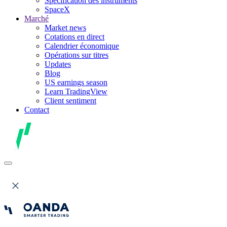
Spécification des instruments
SpaceX
Marché
Market news
Cotations en direct
Calendrier économique
Opérations sur titres
Updates
Blog
US earnings season
Learn TradingView
Client sentiment
Contact