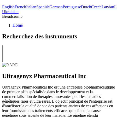
English
French
Italian
Spanish
German
Portuguese
Dutch
Czech
Latvian
L
Ukrainian
Breadcrumb
Home
Recherchez des instruments
Ultragenyx Pharmaceutical Inc
Ultragenyx Pharmaceutical Inc est une entreprise biopharmaceutique
de premier plan spécialisée dans le développement et la
commercialisation de thérapies innovantes pour les maladies
génétiques rares et ultra-rares. L'objectif principal de l'entreprise est
d'améliorer la qualité de vie des patients atteints de ces affections en
leur fournissant des traitements efficaces qui ciblent la cause
génétique sous-jacente de leur maladie. Le pipeline étendu