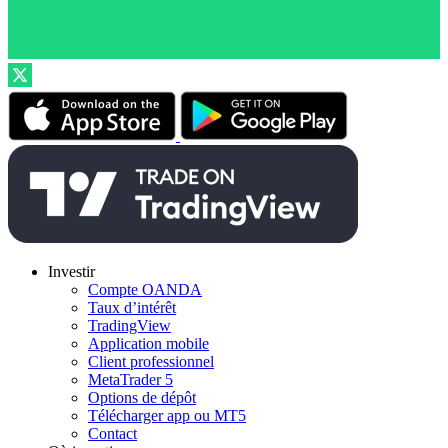
Investir
Compte OANDA
Taux d’intérêt
TradingView
Application mobile
Client professionnel
MetaTrader 5
Options de dépôt
Télécharger app ou MT5
Contact