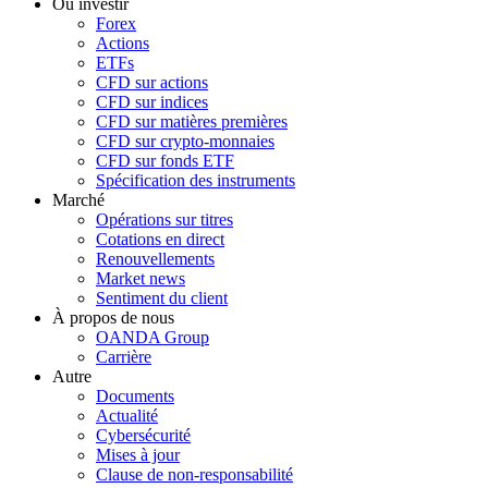
Où investir
Forex
Actions
ETFs
CFD sur actions
CFD sur indices
CFD sur matières premières
CFD sur crypto-monnaies
CFD sur fonds ETF
Spécification des instruments
Marché
Opérations sur titres
Cotations en direct
Renouvellements
Market news
Sentiment du client
À propos de nous
OANDA Group
Carrière
Autre
Documents
Actualité
Cybersécurité
Mises à jour
Clause de non-responsabilité