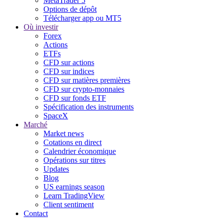
MetaTrader 5
Options de dépôt
Télécharger app ou MT5
Où investir
Forex
Actions
ETFs
CFD sur actions
CFD sur indices
CFD sur matières premières
CFD sur crypto-monnaies
CFD sur fonds ETF
Spécification des instruments
SpaceX
Marché
Market news
Cotations en direct
Calendrier économique
Opérations sur titres
Updates
Blog
US earnings season
Learn TradingView
Client sentiment
Contact