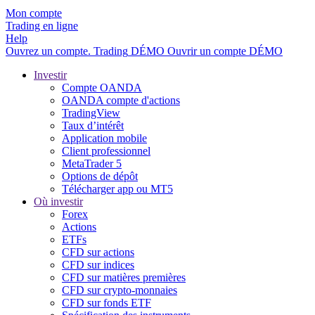
Mon compte
Trading en ligne
Help
Ouvrez un compte.
Trading
DÉMO
Ouvrir un compte DÉMO
Investir
Compte OANDA
OANDA compte d'actions
TradingView
Taux d’intérêt
Application mobile
Client professionnel
MetaTrader 5
Options de dépôt
Télécharger app ou MT5
Où investir
Forex
Actions
ETFs
CFD sur actions
CFD sur indices
CFD sur matières premières
CFD sur crypto-monnaies
CFD sur fonds ETF