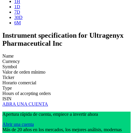
1H
1D
7D
30D
6M
Instrument specification for Ultragenyx
Pharmaceutical Inc
Name
Currency
Symbol
Valor de orden mínimo
Ticker
Horario comercial
Type
Hours of accepting orders
ISIN
ABRA UNA CUENTA
Apertura rápida de cuenta, empiece a invertir ahora
Abrir una cuenta
Más de 20 años en los mercados, los mejores análisis, modernas