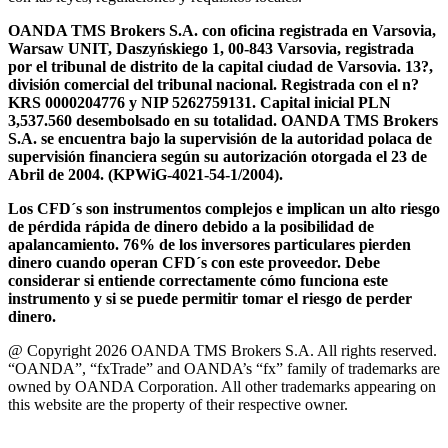
OANDA TMS Brokers S.A. con oficina registrada en Varsovia,
Warsaw UNIT, Daszyńskiego 1, 00-843 Varsovia, registrada
por el tribunal de distrito de la capital ciudad de Varsovia. 13?,
división comercial del tribunal nacional. Registrada con el n?
KRS 0000204776 y NIP 5262759131. Capital inicial PLN
3,537.560 desembolsado en su totalidad. OANDA TMS Brokers
S.A. se encuentra bajo la supervisión de la autoridad polaca de
supervisión financiera según su autorización otorgada el 23 de
Abril de 2004. (KPWiG-4021-54-1/2004).
Los CFD´s son instrumentos complejos e implican un alto riesgo
de pérdida rápida de dinero debido a la posibilidad de
apalancamiento. 76% de los inversores particulares pierden
dinero cuando operan CFD´s con este proveedor. Debe
considerar si entiende correctamente cómo funciona este
instrumento y si se puede permitir tomar el riesgo de perder
dinero.
@ Copyright 2026 OANDA TMS Brokers S.A. All rights reserved.
“OANDA”, “fxTrade” and OANDA’s “fx” family of trademarks are
owned by OANDA Corporation. All other trademarks appearing on
this website are the property of their respective owner.