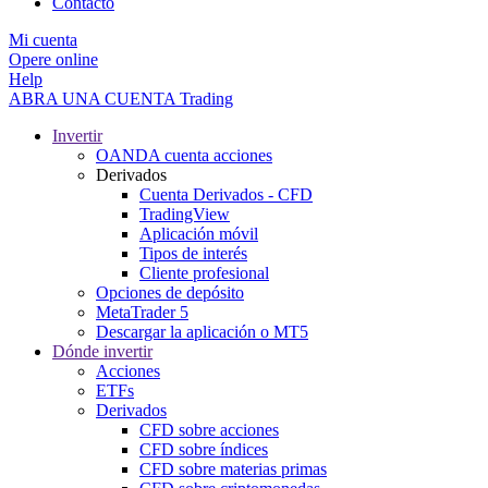
Contacto
Mi cuenta
Opere online
Help
ABRA UNA CUENTA
Trading
Invertir
OANDA cuenta acciones
Derivados
Cuenta Derivados - CFD
TradingView
Aplicación móvil
Tipos de interés
Cliente profesional
Opciones de depósito
MetaTrader 5
Descargar la aplicación o MT5
Dónde invertir
Acciones
ETFs
Derivados
CFD sobre acciones
CFD sobre índices
CFD sobre materias primas