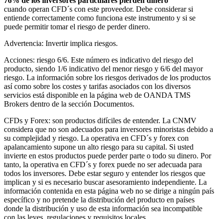
76% de los inversores particulares pierden dinero
cuando operan CFD´s con este proveedor. Debe considerar si
entiende correctamente como funciona este instrumento y si se
puede permitir tomar el riesgo de perder dinero.
Advertencia: Invertir implica riesgos.
Acciones: riesgo 6/6. Este número es indicativo del riesgo del
producto, siendo 1/6 indicativo del menor riesgo y 6/6 del mayor
riesgo. La información sobre los riesgos derivados de los productos
así como sobre los costes y tarifas asociados con los diversos
servicios está disponible en la página web de OANDA TMS
Brokers dentro de la sección Documentos.
CFDs y Forex: son productos difíciles de entender. La CNMV
considera que no son adecuados para inversores minoristas debido a
su complejidad y riesgo. La operativa en CFD´s y forex con
apalancamiento supone un alto riesgo para su capital. Si usted
invierte en estos productos puede perder parte o todo su dinero. Por
tanto, la operativa en CFD´s y forex puede no ser adecuada para
todos los inversores. Debe estar seguro y entender los riesgos que
implican y si es necesario buscar asesoramiento independiente. La
información contenida en esta página web no se dirige a ningún país
específico y no pretende la distribución del producto en países
donde la distribución y uso de esta información sea incompatible
con las leyes, regulaciones y requisitos locales.