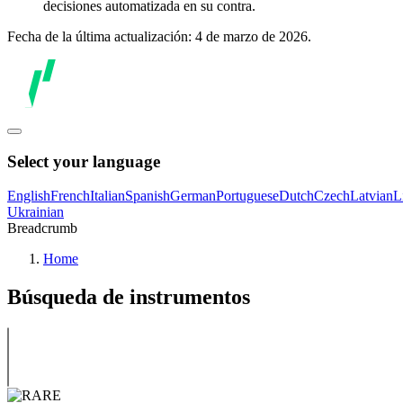
decisiones automatizada en su contra.
Fecha de la última actualización: 4 de marzo de 2026.
Select your language
English
French
Italian
Spanish
German
Portuguese
Dutch
Czech
Latvian
L
Ukrainian
Breadcrumb
Home
Búsqueda de instrumentos