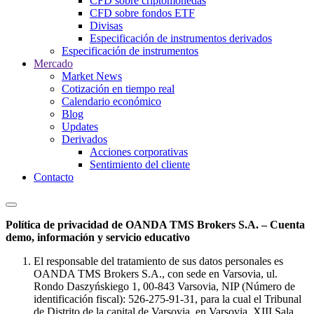
CFD sobre criptomonedas
CFD sobre fondos ETF
Divisas
Especificación de instrumentos derivados
Especificación de instrumentos
Mercado
Market News
Cotización en tiempo real
Calendario económico
Blog
Updates
Derivados
Acciones corporativas
Sentimiento del cliente
Contacto
Política de privacidad de OANDA TMS Brokers S.A. – Cuenta
demo, información y servicio educativo
El responsable del tratamiento de sus datos personales es
OANDA TMS Brokers S.A., con sede en Varsovia, ul.
Rondo Daszyńskiego 1, 00-843 Varsovia, NIP (Número de
identificación fiscal): 526-275-91-31, para la cual el Tribunal
de Distrito de la capital de Varsovia, en Varsovia, XIII Sala