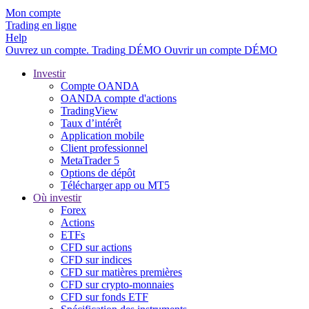
Mon compte
Trading en ligne
Help
Ouvrez un compte.
Trading
DÉMO
Ouvrir un compte DÉMO
Investir
Compte OANDA
OANDA compte d'actions
TradingView
Taux d’intérêt
Application mobile
Client professionnel
MetaTrader 5
Options de dépôt
Télécharger app ou MT5
Où investir
Forex
Actions
ETFs
CFD sur actions
CFD sur indices
CFD sur matières premières
CFD sur crypto-monnaies
CFD sur fonds ETF