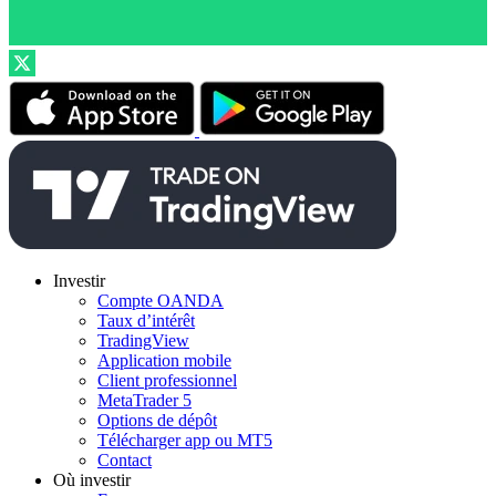
Investir
Compte OANDA
Taux d’intérêt
TradingView
Application mobile
Client professionnel
MetaTrader 5
Options de dépôt
Télécharger app ou MT5
Contact
Où investir