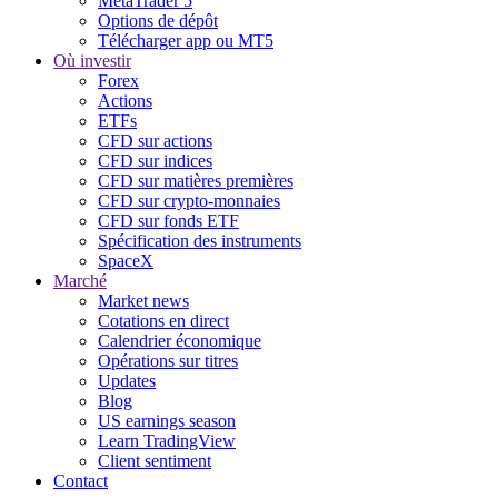
MetaTrader 5
Options de dépôt
Télécharger app ou MT5
Où investir
Forex
Actions
ETFs
CFD sur actions
CFD sur indices
CFD sur matières premières
CFD sur crypto-monnaies
CFD sur fonds ETF
Spécification des instruments
SpaceX
Marché
Market news
Cotations en direct
Calendrier économique
Opérations sur titres
Updates
Blog
US earnings season
Learn TradingView
Client sentiment
Contact