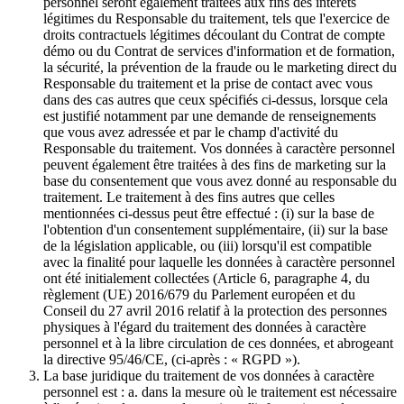
personnel seront également traitées aux fins des intérêts
légitimes du Responsable du traitement, tels que l'exercice de
droits contractuels légitimes découlant du Contrat de compte
démo ou du Contrat de services d'information et de formation,
la sécurité, la prévention de la fraude ou le marketing direct du
Responsable du traitement et la prise de contact avec vous
dans des cas autres que ceux spécifiés ci-dessus, lorsque cela
est justifié notamment par une demande de renseignements
que vous avez adressée et par le champ d'activité du
Responsable du traitement. Vos données à caractère personnel
peuvent également être traitées à des fins de marketing sur la
base du consentement que vous avez donné au responsable du
traitement. Le traitement à des fins autres que celles
mentionnées ci-dessus peut être effectué : (i) sur la base de
l'obtention d'un consentement supplémentaire, (ii) sur la base
de la législation applicable, ou (iii) lorsqu'il est compatible
avec la finalité pour laquelle les données à caractère personnel
ont été initialement collectées (Article 6, paragraphe 4, du
règlement (UE) 2016/679 du Parlement européen et du
Conseil du 27 avril 2016 relatif à la protection des personnes
physiques à l'égard du traitement des données à caractère
personnel et à la libre circulation de ces données, et abrogeant
la directive 95/46/CE, (ci-après : « RGPD »).
La base juridique du traitement de vos données à caractère
personnel est : a. dans la mesure où le traitement est nécessaire