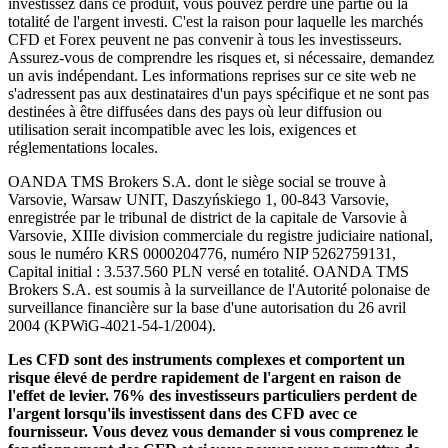
investissez dans ce produit, vous pouvez perdre une partie ou la
totalité de l'argent investi. C'est la raison pour laquelle les marchés
CFD et Forex peuvent ne pas convenir à tous les investisseurs.
Assurez-vous de comprendre les risques et, si nécessaire, demandez
un avis indépendant. Les informations reprises sur ce site web ne
s'adressent pas aux destinataires d'un pays spécifique et ne sont pas
destinées à être diffusées dans des pays où leur diffusion ou
utilisation serait incompatible avec les lois, exigences et
réglementations locales.
OANDA TMS Brokers S.A. dont le siège social se trouve à
Varsovie, Warsaw UNIT, Daszyńskiego 1, 00-843 Varsovie,
enregistrée par le tribunal de district de la capitale de Varsovie à
Varsovie, XIIIe division commerciale du registre judiciaire national,
sous le numéro KRS 0000204776, numéro NIP 5262759131,
Capital initial : 3.537.560 PLN versé en totalité. OANDA TMS
Brokers S.A. est soumis à la surveillance de l'Autorité polonaise de
surveillance financière sur la base d'une autorisation du 26 avril
2004 (KPWiG-4021-54-1/2004).
Les CFD sont des instruments complexes et comportent un
risque élevé de perdre rapidement de l'argent en raison de
l'effet de levier. 76% des investisseurs particuliers perdent de
l'argent lorsqu'ils investissent dans des CFD avec ce
fournisseur. Vous devez vous demander si vous comprenez le