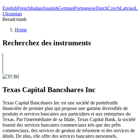
English
French
Italian
Spanish
German
Portuguese
Dutch
Czech
Latvian
L
Ukrainian
Breadcrumb
Home
Recherchez des instruments
Texas Capital Bancshares Inc
Texas Capital Bancshares Inc est une société de portefeuille
financière de premier plan qui propose une gamme diversifiée de
produits et services bancaires aux particuliers et aux entreprises du
Texas. Par l'intermédiaire de sa filiale, Texas Capital Bank, la société
fournit des services bancaires commerciaux tels que des prêts
commerciaux, des services de gestion de trésorerie et des services de
dépôt. De plus, elle offre des services bancaires personnels,