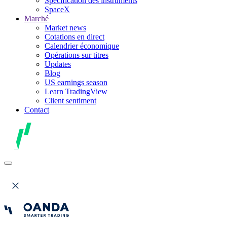
Spécification des instruments
SpaceX
Marché
Market news
Cotations en direct
Calendrier économique
Opérations sur titres
Updates
Blog
US earnings season
Learn TradingView
Client sentiment
Contact