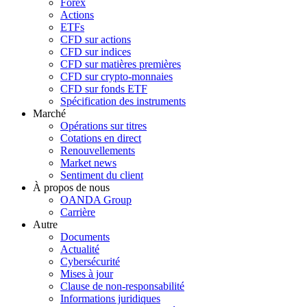
Forex
Actions
ETFs
CFD sur actions
CFD sur indices
CFD sur matières premières
CFD sur crypto-monnaies
CFD sur fonds ETF
Spécification des instruments
Marché
Opérations sur titres
Cotations en direct
Renouvellements
Market news
Sentiment du client
À propos de nous
OANDA Group
Carrière
Autre
Documents
Actualité
Cybersécurité
Mises à jour
Clause de non-responsabilité
Informations juridiques