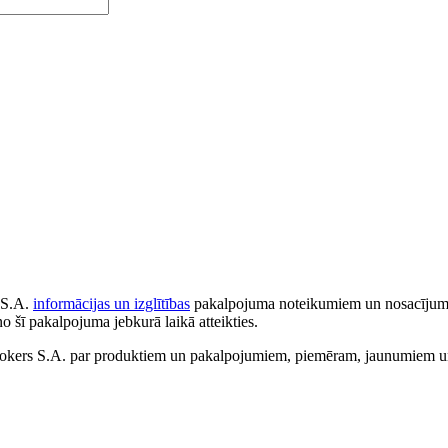
 S.A.
informācijas un izglītības
pakalpojuma noteikumiem un nosacījumiem
no šī pakalpojuma jebkurā laikā atteikties.
ers S.A. par produktiem un pakalpojumiem, piemēram, jaunumiem un 