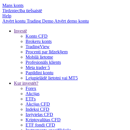
Mans konts
Tirdzniecība tiešsaistē
Help
Atvērt kontu
Trading
Demo
Atvērt demo kontu
Investē
Konto CFD
Brokeru konts
TradingView
Procenti par līdzekļiem
Mobilā lietotne
Profesionāls klients
Meta trader 5
Papildini kontu
Lejupielādē lietotni vai MT5
Kur investēt?
Forex
Akcijas
ETFs
Akcijas CFD
Indeksi CFD
Izejvielas CFD
Kriptovalūtas CFD
ETF fondi CFD