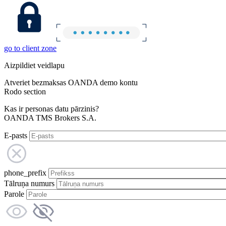
go to client zone
Aizpildiet veidlapu
Atveriet bezmaksas OANDA demo kontu
Rodo section
Kas ir personas datu pārzinis?
OANDA TMS Brokers S.A.
E-pasts
phone_prefix
Tālruņa numurs
Parole