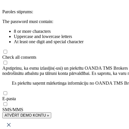
Paroles stiprums:
The password must contain:
8 or more characters
Uppercase and lowercase letters
At least one digit and special character
Check all consents
Apstiprinu, ka esmu izlasījis(-usi) un piekrītu OANDA TMS Brokers
nodrošinātu atbalstu pa tālruni konta pārvaldībai. Es saprotu, ka varu 
Es piekrītu saņemt mārketinga informāciju no OANDA TMS Brok
E-pasta
SMS/MMS
ATVĒRT DEMO KONTU »