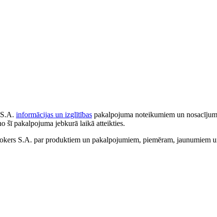
 S.A.
informācijas un izglītības
pakalpojuma noteikumiem un nosacījumiem
no šī pakalpojuma jebkurā laikā atteikties.
ers S.A. par produktiem un pakalpojumiem, piemēram, jaunumiem un 