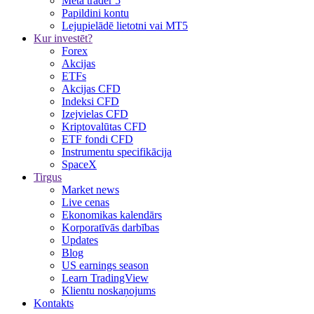
Meta trader 5
Papildini kontu
Lejupielādē lietotni vai MT5
Kur investēt?
Forex
Akcijas
ETFs
Akcijas CFD
Indeksi CFD
Izejvielas CFD
Kriptovalūtas CFD
ETF fondi CFD
Instrumentu specifikācija
SpaceX
Tirgus
Market news
Live cenas
Ekonomikas kalendārs
Korporatīvās darbības
Updates
Blog
US earnings season
Learn TradingView
Klientu noskaņojums
Kontakts