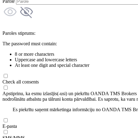
Parole
Paroles stiprums:
The password must contain:
8 or more characters
Uppercase and lowercase letters
At least one digit and special character
Check all consents
Apstiprinu, ka esmu izlasījis(-usi) un piekrītu OANDA TMS Brokers
nodrošinātu atbalstu pa tālruni konta pārvaldībai. Es saprotu, ka varu 
Es piekrītu saņemt mārketinga informāciju no OANDA TMS Brok
E-pasta
SMS/MMS