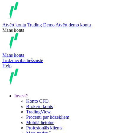
Atvērt kontu
Trading
Demo
Atvērt demo kontu
Mans konts
Mans konts
Tirdzniecība tiešsaistē
Help
Investē
Konto CFD
Brokeru konts
TradingView
Procenti par līdzekļiem
Mobilā lietotne
Profesionāls klients