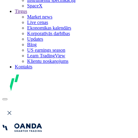
Instrumentu specifikācija
SpaceX
Tirgus
Market news
Live cenas
Ekonomikas kalendārs
Korporatīvās darbības
Updates
Blog
US earnings season
Learn TradingView
Klientu noskaņojums
Kontakts