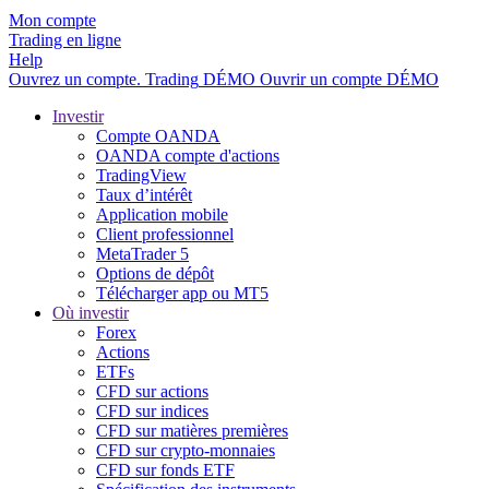
Mon compte
Trading en ligne
Help
Ouvrez un compte.
Trading
DÉMO
Ouvrir un compte DÉMO
Investir
Compte OANDA
OANDA compte d'actions
TradingView
Taux d’intérêt
Application mobile
Client professionnel
MetaTrader 5
Options de dépôt
Télécharger app ou MT5
Où investir
Forex
Actions
ETFs
CFD sur actions
CFD sur indices
CFD sur matières premières
CFD sur crypto-monnaies
CFD sur fonds ETF