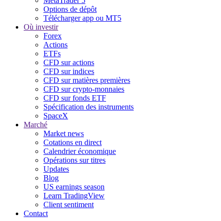
MetaTrader 5
Options de dépôt
Télécharger app ou MT5
Où investir
Forex
Actions
ETFs
CFD sur actions
CFD sur indices
CFD sur matières premières
CFD sur crypto-monnaies
CFD sur fonds ETF
Spécification des instruments
SpaceX
Marché
Market news
Cotations en direct
Calendrier économique
Opérations sur titres
Updates
Blog
US earnings season
Learn TradingView
Client sentiment
Contact