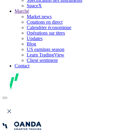
Spécification des instruments
SpaceX
Marché
Market news
Cotations en direct
Calendrier économique
Opérations sur titres
Updates
Blog
US earnings season
Learn TradingView
Client sentiment
Contact