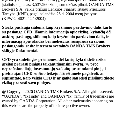
Įstatinis kapitalas: 3,537.560 zlotų, sumokėtas pilnai. OANDA TMS
Brokers S.A. veiklą prižiuri Lenkijos Finansų Įstaigų Priežiūros
Tarnyba (KNF), pagal balandžio 26 d. 2004 metų įstatymą.
(KPWiG-4021-54-1/2004).
Stocks paslauga siūloma kaip kryžminio pardavimo dalis kartu
su paslauga CFD. Išsamią informaciją apie riziką, kylančią dėl
atskirų paslaugų, siūlomų kaip kryžminio pardavimo dalis, ir
informaciją apie išlaidas bei mokesčius, susijusius su šiomis
paslaugomis, rasite interneto svetainės OANDA TMS Brokers
skiltyje Dokumentai.
CFD yra sudėtingos priemonės, dėl kurių kyla didelė rizika
greitai prarasti pinigus taikant finansinį svertą. 76 proc.
neprofesionaliųjų investuotojų sąskaitų prarandami pinigai
prekiaujant CFD su šiuo teikėju. Turėtumėte pagalvoti, ar
suprantate, kaip veikia CFD ir ar galite sau leisti prisiimti didelę
riziką prarasti savo pinigus.
@ Copyright 2026 OANDA TMS Brokers S.A. All rights reserved.
“OANDA”, “fxTrade” and OANDA’s “fx” family of trademarks are
owned by OANDA Corporation. All other trademarks appearing on
this website are the property of their respective owner.