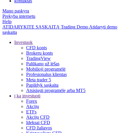
kontaktas
Mano paskyra
Prekyba internetu
Help
ATIDARYKITE SĄSKAITĄ
Trading
Demo
Atidaryti demo
sąskaitą
Investuok
CFD konts
Brokeru konts
TradingView
Palūkanų už lėšas
Mobilioji programėlė
Profesionalus klientas
Meta trader 5
Papildyk sąskaitą
Atsisiųsti programėlę arba MT5
į ką investuoti
Forex
Akcijų
ETFs
Akcijų CFD
Ideksai CFD
CFD žaliavos