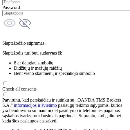
Password
Slaptažodžio stiprumas:
Slaptažodis turi būti sudarytas iš:
8 ar daugiau simbolių
Didžiųjų ir mažųjų raidžių
Bent vieno skaitmenų ir specialiojo simbolio
Check all consents
Patvirtinu, kad perskaičiau ir sutinku su „OANDA TMS Brokers
S.A.”
informacijos ir švietimo
paslaugų teikimo sąlygomis, kurios
yra bendravimo su manimi dėl pasiūlymo ir telefoninės pagalbos
sąskaitos tvarkymo klausimais pagrindas. Suprantu, kad galiu bet
kada šios paslaugos atsisakyti.