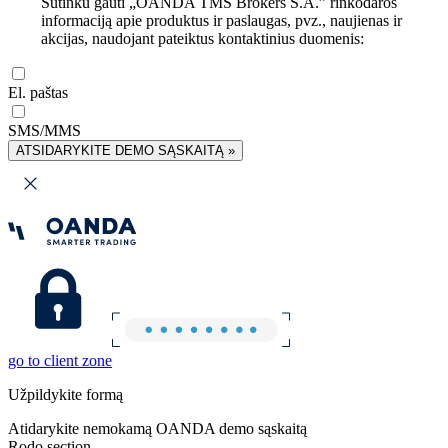
Sutinku gauti „OANDA TMS Brokers S.A.” rinkodaros
informaciją apie produktus ir paslaugas, pvz., naujienas ir
akcijas, naudojant pateiktus kontaktinius duomenis:
El. paštas
SMS/MMS
ATSIDARYKITE DEMO SĄSKAITĄ »
go to client zone
Užpildykite formą
Atidarykite nemokamą OANDA demo sąskaitą
Rodo section