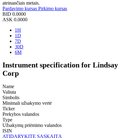
ateinančiais metais.
Pardavimo kursas
Pirkimo kursas
BID
0.0000
ASK
0.0000
1H
1D
7D
30D
6M
Instrument specification for Lindsay
Corp
Name
Valiuta
Simbolis
Minimali užsakymo vertė
Ticker
Prekybos valandos
Type
Užsakymų priėmimo valandos
ISIN
ATIDARYKITE SĄSKAITĄ