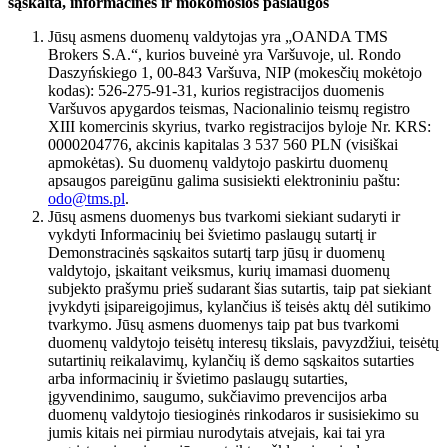
sąskaita, informacinės ir mokomosios paslaugos
Jūsų asmens duomenų valdytojas yra „OANDA TMS
Brokers S.A.“, kurios buveinė yra Varšuvoje, ul. Rondo
Daszyńskiego 1, 00-843 Varšuva, NIP (mokesčių mokėtojo
kodas): 526-275-91-31, kurios registracijos duomenis
Varšuvos apygardos teismas, Nacionalinio teismų registro
XIII komercinis skyrius, tvarko registracijos byloje Nr. KRS:
0000204776, akcinis kapitalas 3 537 560 PLN (visiškai
apmokėtas). Su duomenų valdytojo paskirtu duomenų
apsaugos pareigūnu galima susisiekti elektroniniu paštu:
odo@tms.pl
.
Jūsų asmens duomenys bus tvarkomi siekiant sudaryti ir
vykdyti Informacinių bei švietimo paslaugų sutartį ir
Demonstracinės sąskaitos sutartį tarp jūsų ir duomenų
valdytojo, įskaitant veiksmus, kurių imamasi duomenų
subjekto prašymu prieš sudarant šias sutartis, taip pat siekiant
įvykdyti įsipareigojimus, kylančius iš teisės aktų dėl sutikimo
tvarkymo. Jūsų asmens duomenys taip pat bus tvarkomi
duomenų valdytojo teisėtų interesų tikslais, pavyzdžiui, teisėtų
sutartinių reikalavimų, kylančių iš demo sąskaitos sutarties
arba informacinių ir švietimo paslaugų sutarties,
įgyvendinimo, saugumo, sukčiavimo prevencijos arba
duomenų valdytojo tiesioginės rinkodaros ir susisiekimo su
jumis kitais nei pirmiau nurodytais atvejais, kai tai yra