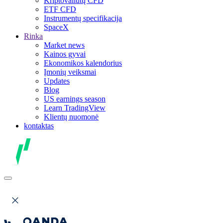
Kriptovaliutų CFD
ETF CFD
Instrumentų specifikacija
SpaceX
Rinka
Market news
Kainos gyvai
Ekonomikos kalendorius
Įmonių veiksmai
Updates
Blog
US earnings season
Learn TradingView
Klientų nuomonė
kontaktas