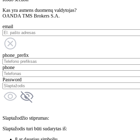
Kas yra asmens duomenų valdytojas?
OANDA TMS Brokers S.A.
email
phone_prefix
phone
Password
Slaptažodžio stiprumas:
Slaptažodis turi būti sudarytas iš:
8 ar daugiau simbolių