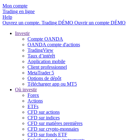
Mon compte
Trading en ligne
Help
Ouvrez un compte.
Trading
DÉMO
Ouvrir un compte DÉMO
Investir
Compte OANDA
OANDA compte d'actions
TradingView
Taux d’intérêt
Application mobile
Client professionnel
MetaTrader 5
Options de dépôt
Télécharger app ou MT5
Où investir
Forex
Actions
ETFs
CFD sur actions
CFD sur indices
CFD sur matières premières
CFD sur crypto-monnaies
CFD sur fonds ETF