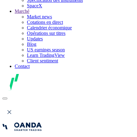
Spécification des instruments
SpaceX
Marché
Market news
Cotations en direct
Calendrier économique
Opérations sur titres
Updates
Blog
US earnings season
Learn TradingView
Client sentiment
Contact