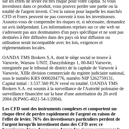
sur les effets de levier est très risqué pour votre capital. Si vous
investissez dans ce produit, vous pouvez perdre une partie ou la
totalité de l'argent investi. C'est la raison pour laquelle les marchés
CFD et Forex peuvent ne pas convenir à tous les investisseurs.
Assurez-vous de comprendre les risques et, si nécessaire, demandez
un avis indépendant. Les informations reprises sur ce site web ne
s'adressent pas aux destinataires d'un pays spécifique et ne sont pas
destinées à être diffusées dans des pays où leur diffusion ou
utilisation serait incompatible avec les lois, exigences et
réglementations locales.
OANDA TMS Brokers S.A. dont le siège social se trouve à
Varsovie, Warsaw UNIT, Daszyńskiego 1, 00-843 Varsovie,
enregistrée par le tribunal de district de la capitale de Varsovie à
Varsovie, XIIIe division commerciale du registre judiciaire national,
sous le numéro KRS 0000204776, numéro NIP 5262759131,
Capital initial : 3.537.560 PLN versé en totalité. OANDA TMS
Brokers S.A. est soumis à la surveillance de l'Autorité polonaise de
surveillance financière sur la base d'une autorisation du 26 avril
2004 (KPWiG-4021-54-1/2004).
Les CFD sont des instruments complexes et comportent un
risque élevé de perdre rapidement de l'argent en raison de
l'effet de levier. 76% des investisseurs particuliers perdent de
l'argent lorsqu'ils investissent dans des CFD avec ce