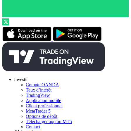
Investir
Compte OANDA
Taux d’intérêt
TradingView
Application mobile
Client professionnel
MetaTrader 5
Options de dépôt
Télécharger app ou MT5
Contact