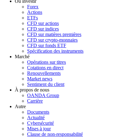
Où investir
Forex
Actions
ETFs
CFD sur actions
CFD sur indices
CFD sur matières premières
CFD sur crypto-monnaies
CFD sur fonds ETF
Spécification des instruments
Marché
Opérations sur titres
Cotations en direct
Renouvellements
Market news
Sentiment du client
À propos de nous
OANDA Group
Carrière
Autre
Documents
Actualité
Cybersécurité
Mises à jour
Clause de non-responsabilité