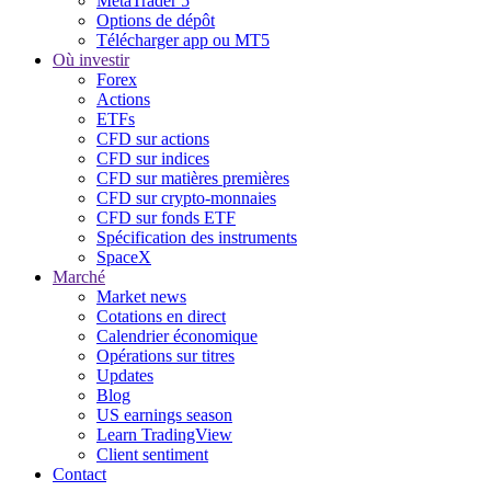
MetaTrader 5
Options de dépôt
Télécharger app ou MT5
Où investir
Forex
Actions
ETFs
CFD sur actions
CFD sur indices
CFD sur matières premières
CFD sur crypto-monnaies
CFD sur fonds ETF
Spécification des instruments
SpaceX
Marché
Market news
Cotations en direct
Calendrier économique
Opérations sur titres
Updates
Blog
US earnings season
Learn TradingView
Client sentiment
Contact