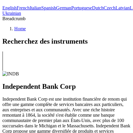
English
French
Italian
Spanish
German
Portuguese
Dutch
Czech
Latvian
L
Ukrainian
Breadcrumb
Home
Recherchez des instruments
Independent Bank Corp
Independent Bank Corp est une institution financière de renom qui
offre une gamme complète de services bancaires aux particuliers,
aux entreprises et aux communautés. Avec une riche histoire
remontant à 1864, la société s'est établie comme une banque
communautaire de premier plan aux États-Unis, avec plus de 100
succursales dans le Michigan et le Massachusetts. Independent Bank
Corp propose une gamme diversifiée de produits et services