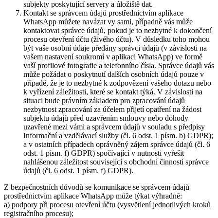
subjekty poskytující servery a úložiště dat.
Kontakt se správcem údajů prostřednictvím aplikace
WhatsApp můžete navázat vy sami, případně vás může
kontaktovat správce údajů, pokud je to nezbytné k dokončení
procesu otevření účtu (živého účtu). V důsledku toho mohou
být vaše osobní údaje předány správci údajů (v závislosti na
vašem nastavení soukromí v aplikaci WhatsApp) ve formě
vaší profilové fotografie a telefonního čísla. Správce údajů vás
může požádat o poskytnutí dalších osobních údajů pouze v
případě, že je to nezbytné k zodpovězení vašeho dotazu nebo
k vyřízení záležitosti, které se kontakt týká. V závislosti na
situaci bude právním základem pro zpracování údajů
nezbytnost zpracování za účelem přijetí opatření na žádost
subjektu údajů před uzavřením smlouvy nebo dohody
uzavřené mezi vámi a správcem údajů v souladu s předpisy
Informační a vzdělávací služby (čl. 6 odst. 1 písm. b) GDPR);
a v ostatních případech oprávněný zájem správce údajů (čl. 6
odst. 1 písm. f) GDPR) spočívající v nutnosti vyřešit
nahlášenou záležitost související s obchodní činností správce
údajů (čl. 6 odst. 1 písm. f) GDPR).
Z bezpečnostních důvodů se komunikace se správcem údajů
prostřednictvím aplikace WhatsApp může týkat výhradně:
a) podpory při procesu otevření účtu (vysvětlení jednotlivých kroků
registračního procesu);