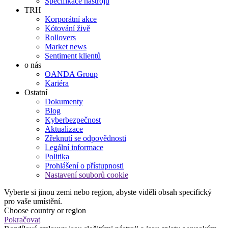
Specifikace nástrojů
TRH
Korporátní akce
Kótování živě
Rollovers
Market news
Sentiment klientů
o nás
OANDA Group
Kariéra
Ostatní
Dokumenty
Blog
Kyberbezpečnost
Aktualizace
Zřeknutí se odpovědnosti
Legální informace
Politika
Prohlášení o přístupnosti
Nastavení souborů cookie
Vyberte si jinou zemi nebo region, abyste viděli obsah specifický
pro vaše umístění.
Choose country or region
Pokračovat