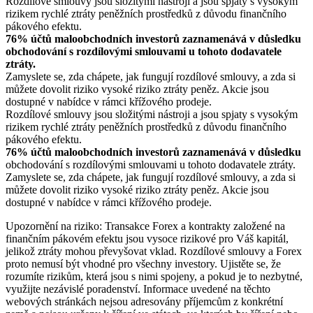
Rozdílové smlouvy jsou složitými nástroji a jsou spjaty s vysokým
rizikem rychlé ztráty peněžních prostředků z důvodu finančního
pákového efektu.
76% účtů maloobchodních investorů zaznamenává v důsledku
obchodování s rozdílovými smlouvami u tohoto dodavatele
ztráty.
Zamyslete se, zda chápete, jak fungují rozdílové smlouvy, a zda si
můžete dovolit riziko vysoké riziko ztráty peněz. Akcie jsou
dostupné v nabídce v rámci křížového prodeje.
Rozdílové smlouvy jsou složitými nástroji a jsou spjaty s vysokým
rizikem rychlé ztráty peněžních prostředků z důvodu finančního
pákového efektu.
76% účtů maloobchodních investorů zaznamenává v důsledku
obchodování s rozdílovými smlouvami u tohoto dodavatele ztráty.
Zamyslete se, zda chápete, jak fungují rozdílové smlouvy, a zda si
můžete dovolit riziko vysoké riziko ztráty peněz. Akcie jsou
dostupné v nabídce v rámci křížového prodeje.
Upozornění na riziko: Transakce Forex a kontrakty založené na
finančním pákovém efektu jsou vysoce rizikové pro Váš kapitál,
jelikož ztráty mohou převyšovat vklad. Rozdílové smlouvy a Forex
proto nemusí být vhodné pro všechny investory. Ujistěte se, že
rozumíte rizikům, která jsou s nimi spojeny, a pokud je to nezbytné,
využijte nezávislé poradenství. Informace uvedené na těchto
webových stránkách nejsou adresovány příjemcům z konkrétní