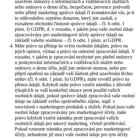
uzavřené smlouvy o informačních a vzdělávacích službách
nebo smlouvy o demo účtu, bezpečnost, prevence podvodů
nebo přímý marketing správce údajů či kontaktování vás, je-li
to odůvodněno zejména dotazem, který jste zaslali, a
rozsahem obchodní činnosti správce údajů – čl. 6 odst. 1
písm. f) GDPR; d. v rozsahu, v jakém jsou vaše osobní údaje
zpracovávány pro marketingové účely správce údajů na
základě vašeho souhlasu – čl. 6 odst. 1 písm. a) GDPR.
Máte právo na přístup ke svým osobním údajům, právo na
jejich opravu, výmaz a právo na omezení zpracování údajů. V
rozsahu, v jakém je zpracování nezbytné pro plnění smlouvy
o poskytování informačních a vzdělávacích služeb nebo
smlouvy o demo účtu, jejíž jste smluvní stranou, nebo pro
přijetí opatření na základě vaší žádosti před uzavřením těchto
smluv (čl. 6 odst. 1 písm. b) GDPR), máte rovněž právo na
přenos údajů. Kdykoli máte právo vznést námitku z důvodů
týkajících se vaší konkrétní situace proti použití vašich
osobních údajů, pokud správce údajů zpracovává vaše osobní
údaje na základě svého oprávněného zájmu, např. v
souvislosti s marketingem produktů a služeb. Pokud jsou vaše
osobní údaje zpracovávány pro marketingové účely, máte
právo kdykoli vznést námitku proti zpracování vašich
osobních údajů pro takový marketing, včetně profilování.
Pokud vznesete námitku proti zpracování pro marketingové
účely, nebudeme již moci vaše osobní údaje pro tyto účely