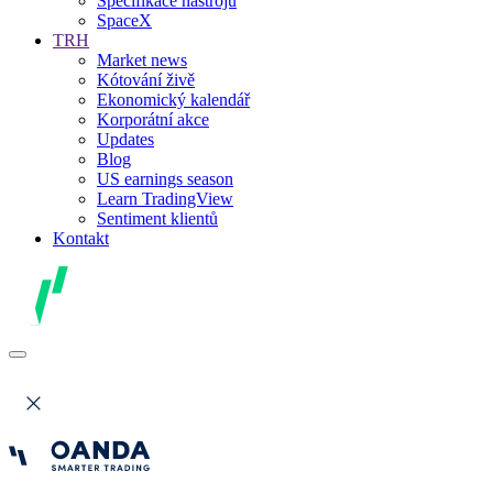
Specifikace nástrojů
SpaceX
TRH
Market news
Kótování živě
Ekonomický kalendář
Korporátní akce
Updates
Blog
US earnings season
Learn TradingView
Sentiment klientů
Kontakt