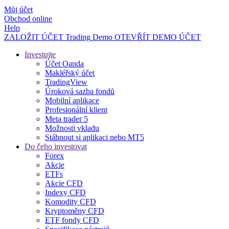
Můj účet
Obchod online
Help
ZALOŽIT ÚČET
Trading
Demo
OTEVŘÍT DEMO ÚČET
Investujte
Účet Oanda
Makléřský účet
TradingView
Úroková sazba fondů
Mobilní aplikace
Profesionální klient
Meta trader 5
Možnosti vkladu
Stáhnout si aplikaci nebo MT5
Do čeho investovat
Forex
Akcie
ETFs
Akcie CFD
Indexy CFD
Komodity CFD
Kryptoměny CFD
ETF fondy CFD