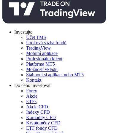
Investujte
Účet TMS
Úroková sazba fondů
TradingView
Mobilní aplikace
Profesionální klient
Platforma MT5
Možnosti vkladu
Stáhnout si aplikaci nebo MT5
Kontakt
Do čeho investovat
Forex
Akcie
ETFs
Akcie CFD
Indexy CFD
Komodity CFD
Kryptoměny CFD
ETF fondy CFD