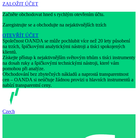
ZALOŽIT ÚČET
Začněte obchodovat hned s rychlým otevřením účtu.
Zaregistrujte se a obchodujte na nejaktivnějších trzích
OTEVŘÍT ÚČET
Společnost OANDA se může pochlubit více než 20 lety působení
na trzích, špičkovými analytickými nástroji a tisíci spokojených
klientů.
Získejte přístup k nejaktivnějším světovým trhům s tisíci instrumenty
na dosah ruky a špičkovými technickými nástroji, které vám
pomohou při analýze.
Obchodování bez zbytečných nákladů a naprostá transparentnost
cen – OANDA si neúčtuje žádnou provizi u hlavních instrumentů a
nabízí transparentní ceny.
Czech