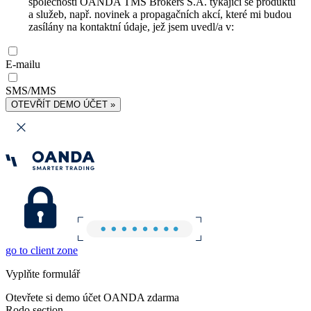
společnosti OANDA TMS Brokers S.A. týkající se produktů
a služeb, např. novinek a propagačních akcí, které mi budou
zasílány na kontaktní údaje, jež jsem uvedl/a v:
E-mailu
SMS/MMS
OTEVŘÍT DEMO ÚČET »
go to client zone
Vyplňte formulář
Otevřete si demo účet OANDA zdarma
Rodo section