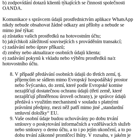
b) zodpovídání dotazů klientů týkajících se činnosti společnosti
OANDA.
Komunikace s správcem údajů prostřednictvím aplikace WhatsApp
nikdy nebude obsahovat žádné odkazy ani přílohy a nebude se
mimo jiné týkat:
a) zůstatku vašich prostředků na hotovostním účtu;
b) jakýchkoli záležitostí souvisejících s prováděním transakcí;
c) zadávání nebo úprav příkazů;
d) změny nebo aktualizace osobních údajů klienta;
e) zadávání pokynů k vkladu nebo výběru prostředků na/z
hotovostního účtu.
V případě předávání osobních údajů do třetích zemí, tj.
příjemcům se sídlem mimo Evropský hospodářský prostor
nebo Švýcarsko, do zemí, které podle Evropské komise
nezajišťují dostatečnou ochranu údajů (třetí země, které
nezajišťují přiměřenou úroveň ochrany), je správce údajů
předává s využitím mechanismů v souladu s platnými
právními předpisy, mezi něž patří mimo jiné „standardní
smluvní doložky“ EU.
Vaše osobní údaje budou uchovávány po dobu trvání
smlouvy o poskytování informačních a vzdělávacích služeb
nebo smlouvy o demo účtu, a to i po jejím ukončení, a to po
dobu trvání zákonné promlčecí lhůty. V rozsahu, v jakém je