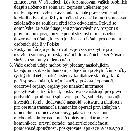
zpracovávat. V případech, kdy je zpracování vašich osobních
údajů založeno na souhlasu, zejména uděleném pro
marketingové účely správce údajů, máte právo svůj souhlas
kdykoli odvolat, aniž by to mělo vliv na zákonnost zpracování
založeného na souhlasu před jeho odvoláním. Pokud se
domníváte, že vaše údaje jsou zpracovávány v rozporu s
právními předpisy, můžete podat stížnost u příslušného
dozorového úřadu, kterým je předseda Úřadu pro ochranu
osobních údajů v Polsku.
Poskytnutí údajů je dobrovolné, je však nezbytné pro
uzavření smlouvy o poskytování informačních a vzdělávacích
služeb a smlouvy o demo účtu.
Vaše osobní údaje mohou být předány následujícím
kategoriím subjektů: bankám, subjektům poskytujícím služby
rychlých plateb, společnostem z kapitálové skupiny, k níž
patří správce údajů, kurýrní služby, poštovní operátoři,
dozorové orgány, orgány pro finanční informace,
poskytovatelé tržních dat, poskytovatelé nástrojů pro prevenci
podvodů a proti praní špinavých peněz, subjekty spravující
investiční fondy, dodavatelé nástrojů, softwaru a platforem
pro obsluhu transakcí a finančních operací prováděných v
rámci plnění rámcové smlouvy, jakož i pro zasílání
obchodních informací prostřednictvím elektronické
komunikace, právní poradci, auditorské společnosti,
poradenské společnosti, poskytovatel aplikace WhatsApp a