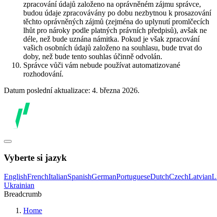
zpracování údajů založeno na oprávněném zájmu správce,
budou údaje zpracovávány po dobu nezbytnou k prosazování
těchto oprávněných zájmů (zejména do uplynutí promlčecích
lhůt pro nároky podle platných právních předpisů), avšak ne
déle, než bude uznána námitka. Pokud je však zpracování
vašich osobních údajů založeno na souhlasu, bude trvat do
doby, než bude tento souhlas účinně odvolán.
Správce vůči vám nebude používat automatizované
rozhodování.
Datum poslední aktualizace: 4. března 2026.
Vyberte si jazyk
English
French
Italian
Spanish
German
Portuguese
Dutch
Czech
Latvian
L
Ukrainian
Breadcrumb
Home