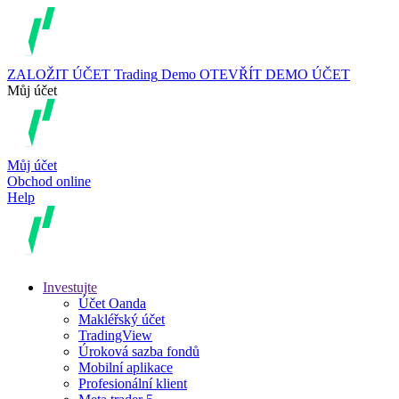
ZALOŽIT ÚČET
Trading
Demo
OTEVŘÍT DEMO ÚČET
Můj účet
Můj účet
Obchod online
Help
Investujte
Účet Oanda
Makléřský účet
TradingView
Úroková sazba fondů
Mobilní aplikace
Profesionální klient