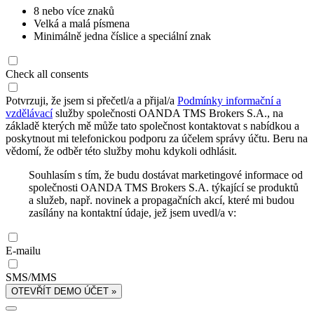
8 nebo více znaků
Velká a malá písmena
Minimálně jedna číslice a speciální znak
Check all consents
Potvrzuji, že jsem si přečetl/a a přijal/a
Podmínky informační a
vzdělávací
služby společnosti OANDA TMS Brokers S.A., na
základě kterých mě může tato společnost kontaktovat s nabídkou a
poskytnout mi telefonickou podporu za účelem správy účtu. Beru na
vědomí, že odběr této služby mohu kdykoli odhlásit.
Souhlasím s tím, že budu dostávat marketingové informace od
společnosti OANDA TMS Brokers S.A. týkající se produktů
a služeb, např. novinek a propagačních akcí, které mi budou
zasílány na kontaktní údaje, jež jsem uvedl/a v:
E-mailu
SMS/MMS
OTEVŘÍT DEMO ÚČET »