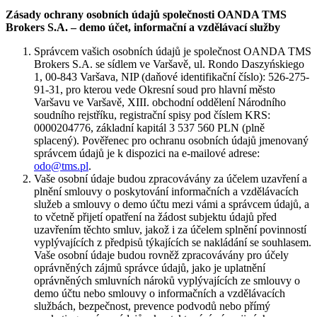
Zásady ochrany osobních údajů společnosti OANDA TMS
Brokers S.A. – demo účet, informační a vzdělávací služby
Správcem vašich osobních údajů je společnost OANDA TMS
Brokers S.A. se sídlem ve Varšavě, ul. Rondo Daszyńskiego
1, 00-843 Varšava, NIP (daňové identifikační číslo): 526-275-
91-31, pro kterou vede Okresní soud pro hlavní město
Varšavu ve Varšavě, XIII. obchodní oddělení Národního
soudního rejstříku, registrační spisy pod číslem KRS:
0000204776, základní kapitál 3 537 560 PLN (plně
splacený). Pověřenec pro ochranu osobních údajů jmenovaný
správcem údajů je k dispozici na e-mailové adrese:
odo@tms.pl
.
Vaše osobní údaje budou zpracovávány za účelem uzavření a
plnění smlouvy o poskytování informačních a vzdělávacích
služeb a smlouvy o demo účtu mezi vámi a správcem údajů, a
to včetně přijetí opatření na žádost subjektu údajů před
uzavřením těchto smluv, jakož i za účelem splnění povinností
vyplývajících z předpisů týkajících se nakládání se souhlasem.
Vaše osobní údaje budou rovněž zpracovávány pro účely
oprávněných zájmů správce údajů, jako je uplatnění
oprávněných smluvních nároků vyplývajících ze smlouvy o
demo účtu nebo smlouvy o informačních a vzdělávacích
službách, bezpečnost, prevence podvodů nebo přímý