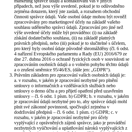
marketing správce údajů a kontaktování vás v jiných
případech, než jsou výše uvedené, pokud je to odůvodněno
zejména dotazem, který jste zaslali, a rozsahem obchodní
činnosti správce údajů. Vaše osobní údaje mohou být rovněž
zpracovávány pro marketingové účely na základě vašeho
souhlasu uděleného správci údajů. Zpracování pro jiné než
výše uvedené účely může být prováděno: (i) na základě
získání dodatečného souhlasu, (ii) na základě platných
právních předpisů, nebo (iii) pokud je to slučitelné s účelem,
pro který byly osobní údaje původně shromážděny (čl. 6 odst.
4 nařízení Evropského parlamentu a Rady (EU) 2016/679 ze
dne 27. dubna 2016 o ochraně fyzických osob v souvislosti se
zpracováním osobních údajů a o volném pohybu těchto údajů
a o zrušení směrnice 95/46/ES, (dále jen: „GDPR“).
Právním základem pro zpracování vašich osobních údajů je:
a. v rozsahu, v jakém je zpracování nezbytné pro plnění
smlouvy o informačních a vzdělávacích službách nebo
smlouvy o demo účtu a pro přijetí opatření před uzavřením
smlouvy – čl. 6 odst. 1 písm. b) GDPR; b. v rozsahu, v jakém
je zpracování údajů nezbytné pro to, aby správce údajů mohl
plnit své zákonné povinnosti, spočívající zejména v
dodržování předpisů – čl. 6 odst. 1 písm. c) GDPR; c. v
rozsahu, v jakém je zpracování nezbytné pro účely
vyplývající z oprávněných zájmů správce, jako je provádění
nezbytných vyúčtování a uplatňování nároků vyplývajících z