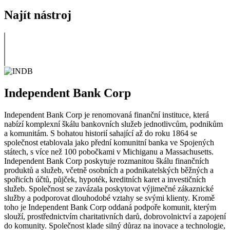
Najít nástroj
Independent Bank Corp
Independent Bank Corp je renomovaná finanční instituce, která
nabízí komplexní škálu bankovních služeb jednotlivcům, podnikům
a komunitám. S bohatou historií sahající až do roku 1864 se
společnost etablovala jako přední komunitní banka ve Spojených
státech, s více než 100 pobočkami v Michiganu a Massachusetts.
Independent Bank Corp poskytuje rozmanitou škálu finančních
produktů a služeb, včetně osobních a podnikatelských běžných a
spořicích účtů, půjček, hypoték, kreditních karet a investičních
služeb. Společnost se zavázala poskytovat výjimečné zákaznické
služby a podporovat dlouhodobé vztahy se svými klienty. Kromě
toho je Independent Bank Corp oddaná podpoře komunit, kterým
slouží, prostřednictvím charitativních darů, dobrovolnictví a zapojení
do komunity. Společnost klade silný důraz na inovace a technologie,