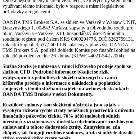
země a nejsou určeny k šíření ve státech, ve kterých by šíření nebo
využívání těchto informací bylo v rozporu s místní legislativou,
požadavky a regulacemi.
OANDA TMS Brokers S.A. se sídlem ve Varšavě v Warsaw UNIT,
Daszyńskiego 1, 00-843 Varšava, zapsaný u Obvodního soudu pro
hl. m. Varšavu ve Varšavě, XIII. hospodářský úsek Národního
soudního registru pod číslem KRS 0000204776, DIČ 5262759131,
základní kapitál: 3,537,560 PLN splacený v plné výši. OANDA
TMS Brokers S.A. podléhá dohledu Komise pro finanční dohled na
základě povolení ze dne 26. dubna (KPWiG-4021-54-1/2004).
Služba Stocks je nabízena v rámci křížového prodeje spolu se
službou CFD. Podrobné informace týkající se rizik
vyplývajících z jednotlivých služeb nabízených v rámci
křížového prodeje a informace o nákladech a poplatcích
spojených s těmito službami najdete na webových stránkách
OANDA TMS Brokers v sekci Dokumenty.
Rozdílové smlouvy jsou složitými nástroji a jsou spjaty s
vysokým rizikem rychlé ztráty peněžních prostředků z důvodu
finančního pákového efektu. 76% účtů maloobchodních
investorů zaznamenává v důsledku obchodování s rozdílovými
smlouvami u tohoto dodavatele ztráty. Zamyslete se, zda
chápete, jak fungují rozdílové smlouvy, a zda si můžete dovolit
riziko vysoké riziko ztráty peněz.