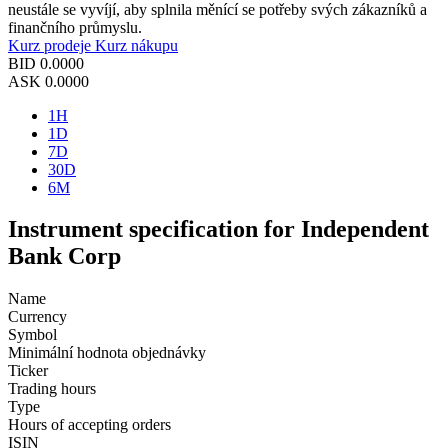
neustále se vyvíjí, aby splnila měnící se potřeby svých zákazníků a
finančního průmyslu.
Kurz prodeje
Kurz nákupu
BID
0.0000
ASK
0.0000
1H
1D
7D
30D
6M
Instrument specification for Independent
Bank Corp
Name
Currency
Symbol
Minimální hodnota objednávky
Ticker
Trading hours
Type
Hours of accepting orders
ISIN