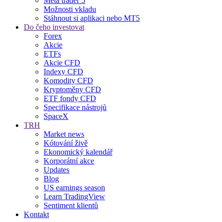
Meta trader 5
Možnosti vkladu
Stáhnout si aplikaci nebo MT5
Do čeho investovat
Forex
Akcie
ETFs
Akcie CFD
Indexy CFD
Komodity CFD
Kryptoměny CFD
ETF fondy CFD
Specifikace nástrojů
SpaceX
TRH
Market news
Kótování živě
Ekonomický kalendář
Korporátní akce
Updates
Blog
US earnings season
Learn TradingView
Sentiment klientů
Kontakt