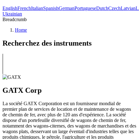
English
French
Italian
Spanish
German
Portuguese
Dutch
Czech
Latvian
L
Ukrainian
Breadcrumb
Home
Recherchez des instruments
GATX Corp
La société GATX Corporation est un fournisseur mondial de
premier plan de services de location et de maintenance de wagons
de chemin de fer, avec plus de 120 ans d'expérience. La société
dispose d'un portefeuille diversifié de wagons de chemin de fer,
notamment des wagons-citernes, des wagons de marchandises et des
wagons plats, desservant un large éventail d'industries telles que les
produits chimiques, le pétrole, l'agriculture et les produits