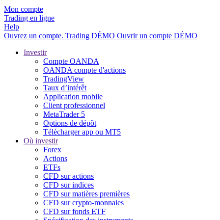
Mon compte
Trading en ligne
Help
Ouvrez un compte.
Trading
DÉMO
Ouvrir un compte DÉMO
Investir
Compte OANDA
OANDA compte d'actions
TradingView
Taux d’intérêt
Application mobile
Client professionnel
MetaTrader 5
Options de dépôt
Télécharger app ou MT5
Où investir
Forex
Actions
ETFs
CFD sur actions
CFD sur indices
CFD sur matières premières
CFD sur crypto-monnaies
CFD sur fonds ETF