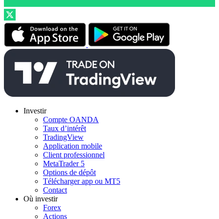
Investir
Compte OANDA
Taux d’intérêt
TradingView
Application mobile
Client professionnel
MetaTrader 5
Options de dépôt
Télécharger app ou MT5
Contact
Où investir
Forex
Actions