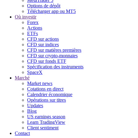
MetaTrader 5
Options de dépôt
Télécharger app ou MT5
Où investir
Forex
Actions
ETFs
CFD sur actions
CFD sur indices
CFD sur matières premières
CFD sur crypto-monnaies
CFD sur fonds ETF
Spécification des instruments
SpaceX
Marché
Market news
Cotations en direct
Calendrier économique
Opérations sur titres
Updates
Blog
US earnings season
Learn TradingView
Client sentiment
Contact