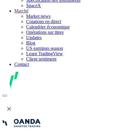
Spécification des instruments
SpaceX
Marché
Market news
Cotations en direct
Calendrier économique
Opérations sur titres
Updates
Blog
US earnings season
Learn TradingView
Client sentiment
Contact