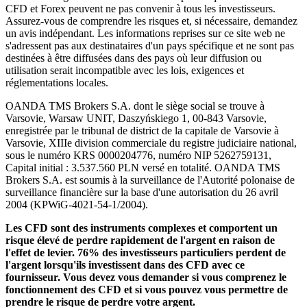
CFD et Forex peuvent ne pas convenir à tous les investisseurs.
Assurez-vous de comprendre les risques et, si nécessaire, demandez
un avis indépendant. Les informations reprises sur ce site web ne
s'adressent pas aux destinataires d'un pays spécifique et ne sont pas
destinées à être diffusées dans des pays où leur diffusion ou
utilisation serait incompatible avec les lois, exigences et
réglementations locales.
OANDA TMS Brokers S.A. dont le siège social se trouve à
Varsovie, Warsaw UNIT, Daszyńskiego 1, 00-843 Varsovie,
enregistrée par le tribunal de district de la capitale de Varsovie à
Varsovie, XIIIe division commerciale du registre judiciaire national,
sous le numéro KRS 0000204776, numéro NIP 5262759131,
Capital initial : 3.537.560 PLN versé en totalité. OANDA TMS
Brokers S.A. est soumis à la surveillance de l'Autorité polonaise de
surveillance financière sur la base d'une autorisation du 26 avril
2004 (KPWiG-4021-54-1/2004).
Les CFD sont des instruments complexes et comportent un
risque élevé de perdre rapidement de l'argent en raison de
l'effet de levier. 76% des investisseurs particuliers perdent de
l'argent lorsqu'ils investissent dans des CFD avec ce
fournisseur. Vous devez vous demander si vous comprenez le
fonctionnement des CFD et si vous pouvez vous permettre de
prendre le risque de perdre votre argent.