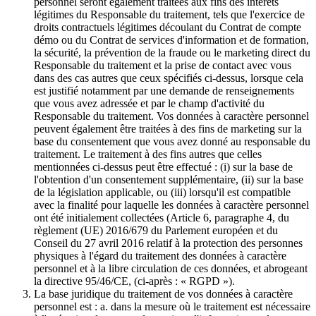
personnel seront également traitées aux fins des intérêts
légitimes du Responsable du traitement, tels que l'exercice de
droits contractuels légitimes découlant du Contrat de compte
démo ou du Contrat de services d'information et de formation,
la sécurité, la prévention de la fraude ou le marketing direct du
Responsable du traitement et la prise de contact avec vous
dans des cas autres que ceux spécifiés ci-dessus, lorsque cela
est justifié notamment par une demande de renseignements
que vous avez adressée et par le champ d'activité du
Responsable du traitement. Vos données à caractère personnel
peuvent également être traitées à des fins de marketing sur la
base du consentement que vous avez donné au responsable du
traitement. Le traitement à des fins autres que celles
mentionnées ci-dessus peut être effectué : (i) sur la base de
l'obtention d'un consentement supplémentaire, (ii) sur la base
de la législation applicable, ou (iii) lorsqu'il est compatible
avec la finalité pour laquelle les données à caractère personnel
ont été initialement collectées (Article 6, paragraphe 4, du
règlement (UE) 2016/679 du Parlement européen et du
Conseil du 27 avril 2016 relatif à la protection des personnes
physiques à l'égard du traitement des données à caractère
personnel et à la libre circulation de ces données, et abrogeant
la directive 95/46/CE, (ci-après : « RGPD »).
La base juridique du traitement de vos données à caractère
personnel est : a. dans la mesure où le traitement est nécessaire