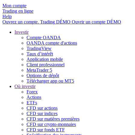
Mon compte
Trading en ligne
Help
Ouvrez un compte.
Trading
DÉMO
Ouvrir un compte DÉMO
Investir
Compte OANDA
OANDA compte d'actions
TradingView
Taux d’intérêt
Application mobile
Client professionnel
MetaTrader 5
Options de dépôt
Télécharger app ou MT5
Où investir
Forex
Actions
ETFs
CFD sur actions
CFD sur indices
CFD sur matières premières
CFD sur crypto-monnaies
CFD sur fonds ETF