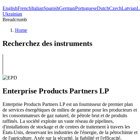
English
French
Italian
Spanish
German
Portuguese
Dutch
Czech
Latvian
L
Ukrainian
Breadcrumb
Home
Recherchez des instruments
Enterprise Products Partners LP
Enterprise Products Partners LP est un fournisseur de premier plan
de services énergétiques de milieu de gamme pour les producteurs et
les consommateurs de gaz naturel, de pétrole brut et de produits
raffinés. La société exploite un vaste réseau de pipelines,
d'installations de stockage et de centres de traitement à travers les
États-Unis, desservant les industries de l'énergie, de la pétrochimie et
de l'agriculture. Axée sur la sécurité, la fiabilité et l'efficacité,