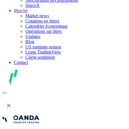
Spécification des instruments
SpaceX
Marché
Market news
Cotations en direct
Calendrier économique
Opérations sur titres
Updates
Blog
US earnings season
Learn TradingView
Client sentiment
Contact