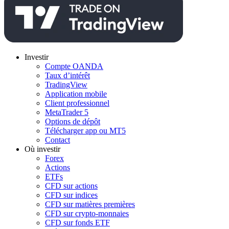
Investir
Compte OANDA
Taux d’intérêt
TradingView
Application mobile
Client professionnel
MetaTrader 5
Options de dépôt
Télécharger app ou MT5
Contact
Où investir
Forex
Actions
ETFs
CFD sur actions
CFD sur indices
CFD sur matières premières
CFD sur crypto-monnaies
CFD sur fonds ETF