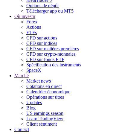
MetaTrader 5
Options de dépôt
Télécharger app ou MT5
Où investir
Forex
Actions
ETFs
CFD sur actions
CFD sur indices
CFD sur matières premières
CFD sur crypto-monnaies
CFD sur fonds ETF
Spécification des instruments
SpaceX
Marché
Market news
Cotations en direct
Calendrier économique
Opérations sur titres
Updates
Blog
US earnings season
Learn TradingView
Client sentiment
Contact