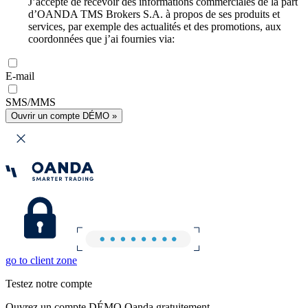
J’accepte de recevoir des informations commerciales de la part
d’OANDA TMS Brokers S.A. à propos de ses produits et
services, par exemple des actualités et des promotions, aux
coordonnées que j’ai fournies via:
E-mail
SMS/MMS
Ouvrir un compte DÉMO »
go to client zone
Testez notre compte
Ouvrez un compte DÉMO Oanda gratuitement