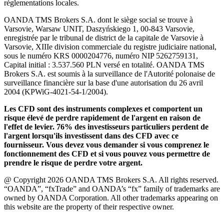
réglementations locales.
OANDA TMS Brokers S.A. dont le siège social se trouve à
Varsovie, Warsaw UNIT, Daszyńskiego 1, 00-843 Varsovie,
enregistrée par le tribunal de district de la capitale de Varsovie à
Varsovie, XIIIe division commerciale du registre judiciaire national,
sous le numéro KRS 0000204776, numéro NIP 5262759131,
Capital initial : 3.537.560 PLN versé en totalité. OANDA TMS
Brokers S.A. est soumis à la surveillance de l'Autorité polonaise de
surveillance financière sur la base d'une autorisation du 26 avril
2004 (KPWiG-4021-54-1/2004).
Les CFD sont des instruments complexes et comportent un
risque élevé de perdre rapidement de l'argent en raison de
l'effet de levier. 76% des investisseurs particuliers perdent de
l'argent lorsqu'ils investissent dans des CFD avec ce
fournisseur. Vous devez vous demander si vous comprenez le
fonctionnement des CFD et si vous pouvez vous permettre de
prendre le risque de perdre votre argent.
@ Copyright 2026 OANDA TMS Brokers S.A. All rights reserved.
“OANDA”, “fxTrade” and OANDA’s “fx” family of trademarks are
owned by OANDA Corporation. All other trademarks appearing on
this website are the property of their respective owner.