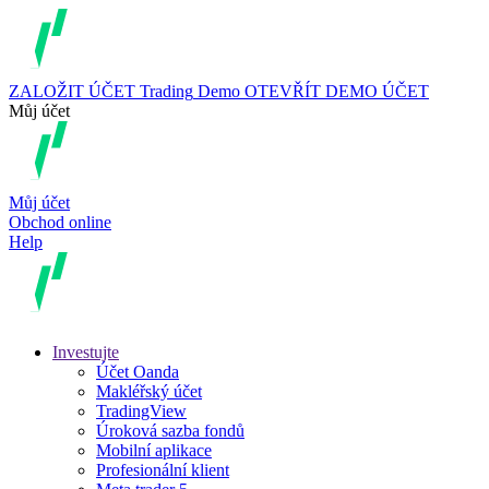
ZALOŽIT ÚČET
Trading
Demo
OTEVŘÍT DEMO ÚČET
Můj účet
Můj účet
Obchod online
Help
Investujte
Účet Oanda
Makléřský účet
TradingView
Úroková sazba fondů
Mobilní aplikace
Profesionální klient