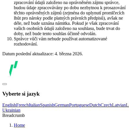
zpracování údajů založeno na oprávněném zájmu správce,
budou údaje zpracovávány po dobu nezbytnou k prosazování
těchto oprávněných zájmů (zejména do uplynutí promlčecích
lhůt pro nároky podle platných právních předpisů), avšak ne
déle, než bude uznána námitka. Pokud je však zpracování
vašich osobních údajů založeno na souhlasu, bude trvat do
doby, než bude tento souhlas účinně odvolán.
Správce vůči vám nebude používat automatizované
rozhodování.
Datum poslední aktualizace: 4. března 2026.
Vyberte si jazyk
English
French
Italian
Spanish
German
Portuguese
Dutch
Czech
Latvian
L
Ukrainian
Breadcrumb
Home