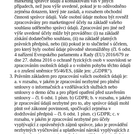
marketing správce údajů a kontaktování vás v jiných
případech, než jsou výše uvedené, pokud je to odůvodněno
zejména dotazem, který jste zaslali, a rozsahem obchodní
činnosti správce údajů. Vaše osobní údaje mohou být rovněž
zpracovávány pro marketingové účely na základě vašeho
souhlasu uděleného správci údajů. Zpracování pro jiné než
výše uvedené účely může být prováděno: (i) na základě
získání dodatečného souhlasu, (ii) na základě platných
právních předpisů, nebo (iii) pokud je to slučitelné s účelem,
pro který byly osobní údaje původně shromážděny (čl. 6 odst.
4 nařízení Evropského parlamentu a Rady (EU) 2016/679 ze
dne 27. dubna 2016 o ochraně fyzických osob v souvislosti se
zpracováním osobních údajů a o volném pohybu těchto údajů
a o zrušení směrnice 95/46/ES, (dále jen: „GDPR“).
Právním základem pro zpracování vašich osobních údajů je:
a. v rozsahu, v jakém je zpracování nezbytné pro plnění
smlouvy o informačních a vzdělávacích službách nebo
smlouvy o demo účtu a pro přijetí opatření před uzavřením
smlouvy – čl. 6 odst. 1 písm. b) GDPR; b. v rozsahu, v jakém
je zpracování údajů nezbytné pro to, aby správce údajů mohl
plnit své zákonné povinnosti, spočívající zejména v
dodržování předpisů – čl. 6 odst. 1 písm. c) GDPR; c. v
rozsahu, v jakém je zpracování nezbytné pro účely
vyplývající z oprávněných zájmů správce, jako je provádění
nezbytných vyúčtování a uplatňování nároků vyplývajících z