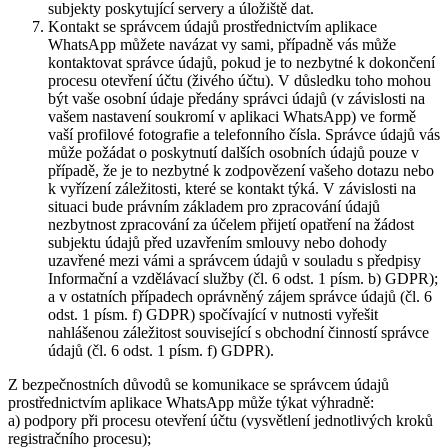
subjekty poskytující servery a úložiště dat.
Kontakt se správcem údajů prostřednictvím aplikace
WhatsApp můžete navázat vy sami, případně vás může
kontaktovat správce údajů, pokud je to nezbytné k dokončení
procesu otevření účtu (živého účtu). V důsledku toho mohou
být vaše osobní údaje předány správci údajů (v závislosti na
vašem nastavení soukromí v aplikaci WhatsApp) ve formě
vaší profilové fotografie a telefonního čísla. Správce údajů vás
může požádat o poskytnutí dalších osobních údajů pouze v
případě, že je to nezbytné k zodpovězení vašeho dotazu nebo
k vyřízení záležitosti, které se kontakt týká. V závislosti na
situaci bude právním základem pro zpracování údajů
nezbytnost zpracování za účelem přijetí opatření na žádost
subjektu údajů před uzavřením smlouvy nebo dohody
uzavřené mezi vámi a správcem údajů v souladu s předpisy
Informační a vzdělávací služby (čl. 6 odst. 1 písm. b) GDPR);
a v ostatních případech oprávněný zájem správce údajů (čl. 6
odst. 1 písm. f) GDPR) spočívající v nutnosti vyřešit
nahlášenou záležitost související s obchodní činností správce
údajů (čl. 6 odst. 1 písm. f) GDPR).
Z bezpečnostních důvodů se komunikace se správcem údajů
prostřednictvím aplikace WhatsApp může týkat výhradně:
a) podpory při procesu otevření účtu (vysvětlení jednotlivých kroků
registračního procesu);