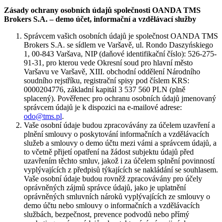
Zásady ochrany osobních údajů společnosti OANDA TMS
Brokers S.A. – demo účet, informační a vzdělávací služby
Správcem vašich osobních údajů je společnost OANDA TMS
Brokers S.A. se sídlem ve Varšavě, ul. Rondo Daszyńskiego
1, 00-843 Varšava, NIP (daňové identifikační číslo): 526-275-
91-31, pro kterou vede Okresní soud pro hlavní město
Varšavu ve Varšavě, XIII. obchodní oddělení Národního
soudního rejstříku, registrační spisy pod číslem KRS:
0000204776, základní kapitál 3 537 560 PLN (plně
splacený). Pověřenec pro ochranu osobních údajů jmenovaný
správcem údajů je k dispozici na e-mailové adrese:
odo@tms.pl
.
Vaše osobní údaje budou zpracovávány za účelem uzavření a
plnění smlouvy o poskytování informačních a vzdělávacích
služeb a smlouvy o demo účtu mezi vámi a správcem údajů, a
to včetně přijetí opatření na žádost subjektu údajů před
uzavřením těchto smluv, jakož i za účelem splnění povinností
vyplývajících z předpisů týkajících se nakládání se souhlasem.
Vaše osobní údaje budou rovněž zpracovávány pro účely
oprávněných zájmů správce údajů, jako je uplatnění
oprávněných smluvních nároků vyplývajících ze smlouvy o
demo účtu nebo smlouvy o informačních a vzdělávacích
službách, bezpečnost, prevence podvodů nebo přímý