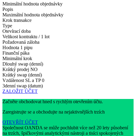
Minimální hodnota objednávky
Popis
Maximální hodnota objednávky
Krok transakce
Type
Otevírací doba
Velikost kontraktu / 1 lot
Požadovaná záloha
Hodnota 1 pipu
Finanční páka
Minimální krok
Dlouhý swap (denní)
Krátký prodej
NO
Krátký swap (denní)
Vzdálenost SL a TP
0
3denní swap (datum)
ZALOŽIT ÚČET
Začněte obchodovat hned s rychlým otevřením účtu.
Zaregistrujte se a obchodujte na nejaktivnějších trzích
OTEVŘÍT ÚČET
Společnost OANDA se může pochlubit více než 20 lety působení
na trzích, špičkovými analytickými nástroji a tisíci spokojených