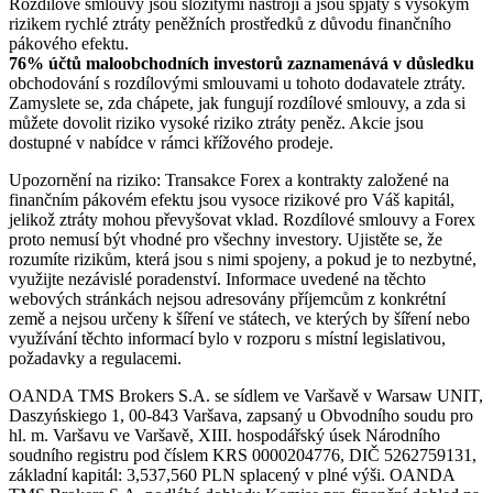
Rozdílové smlouvy jsou složitými nástroji a jsou spjaty s vysokým
rizikem rychlé ztráty peněžních prostředků z důvodu finančního
pákového efektu.
76% účtů maloobchodních investorů zaznamenává v důsledku
obchodování s rozdílovými smlouvami u tohoto dodavatele ztráty.
Zamyslete se, zda chápete, jak fungují rozdílové smlouvy, a zda si
můžete dovolit riziko vysoké riziko ztráty peněz. Akcie jsou
dostupné v nabídce v rámci křížového prodeje.
Upozornění na riziko: Transakce Forex a kontrakty založené na
finančním pákovém efektu jsou vysoce rizikové pro Váš kapitál,
jelikož ztráty mohou převyšovat vklad. Rozdílové smlouvy a Forex
proto nemusí být vhodné pro všechny investory. Ujistěte se, že
rozumíte rizikům, která jsou s nimi spojeny, a pokud je to nezbytné,
využijte nezávislé poradenství. Informace uvedené na těchto
webových stránkách nejsou adresovány příjemcům z konkrétní
země a nejsou určeny k šíření ve státech, ve kterých by šíření nebo
využívání těchto informací bylo v rozporu s místní legislativou,
požadavky a regulacemi.
OANDA TMS Brokers S.A. se sídlem ve Varšavě v Warsaw UNIT,
Daszyńskiego 1, 00-843 Varšava, zapsaný u Obvodního soudu pro
hl. m. Varšavu ve Varšavě, XIII. hospodářský úsek Národního
soudního registru pod číslem KRS 0000204776, DIČ 5262759131,
základní kapitál: 3,537,560 PLN splacený v plné výši. OANDA