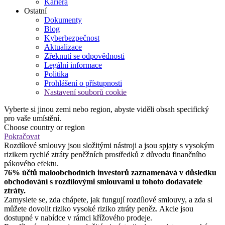
Kariéra
Ostatní
Dokumenty
Blog
Kyberbezpečnost
Aktualizace
Zřeknutí se odpovědnosti
Legální informace
Politika
Prohlášení o přístupnosti
Nastavení souborů cookie
Vyberte si jinou zemi nebo region, abyste viděli obsah specifický
pro vaše umístění.
Choose country or region
Pokračovat
Rozdílové smlouvy jsou složitými nástroji a jsou spjaty s vysokým
rizikem rychlé ztráty peněžních prostředků z důvodu finančního
pákového efektu.
76% účtů maloobchodních investorů zaznamenává v důsledku
obchodování s rozdílovými smlouvami u tohoto dodavatele
ztráty.
Zamyslete se, zda chápete, jak fungují rozdílové smlouvy, a zda si
můžete dovolit riziko vysoké riziko ztráty peněz. Akcie jsou
dostupné v nabídce v rámci křížového prodeje.