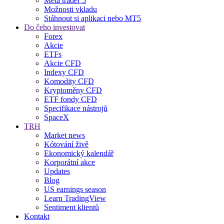
Meta trader 5
Možnosti vkladu
Stáhnout si aplikaci nebo MT5
Do čeho investovat
Forex
Akcie
ETFs
Akcie CFD
Indexy CFD
Komodity CFD
Kryptoměny CFD
ETF fondy CFD
Specifikace nástrojů
SpaceX
TRH
Market news
Kótování živě
Ekonomický kalendář
Korporátní akce
Updates
Blog
US earnings season
Learn TradingView
Sentiment klientů
Kontakt