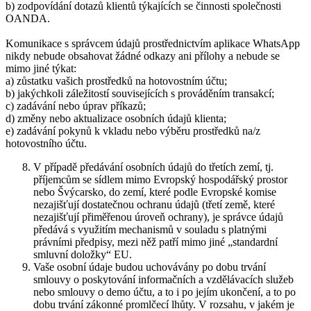
b) zodpovídání dotazů klientů týkajících se činnosti společnosti
OANDA.
Komunikace s správcem údajů prostřednictvím aplikace WhatsApp
nikdy nebude obsahovat žádné odkazy ani přílohy a nebude se
mimo jiné týkat:
a) zůstatku vašich prostředků na hotovostním účtu;
b) jakýchkoli záležitostí souvisejících s prováděním transakcí;
c) zadávání nebo úprav příkazů;
d) změny nebo aktualizace osobních údajů klienta;
e) zadávání pokynů k vkladu nebo výběru prostředků na/z
hotovostního účtu.
V případě předávání osobních údajů do třetích zemí, tj.
příjemcům se sídlem mimo Evropský hospodářský prostor
nebo Švýcarsko, do zemí, které podle Evropské komise
nezajišťují dostatečnou ochranu údajů (třetí země, které
nezajišťují přiměřenou úroveň ochrany), je správce údajů
předává s využitím mechanismů v souladu s platnými
právními předpisy, mezi něž patří mimo jiné „standardní
smluvní doložky“ EU.
Vaše osobní údaje budou uchovávány po dobu trvání
smlouvy o poskytování informačních a vzdělávacích služeb
nebo smlouvy o demo účtu, a to i po jejím ukončení, a to po
dobu trvání zákonné promlčecí lhůty. V rozsahu, v jakém je