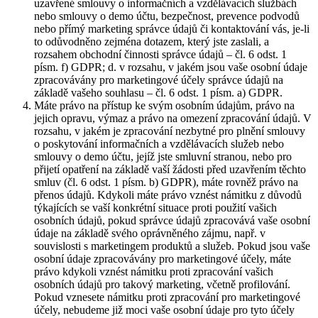
uzavřené smlouvy o informačních a vzdělávacích službách
nebo smlouvy o demo účtu, bezpečnost, prevence podvodů
nebo přímý marketing správce údajů či kontaktování vás, je-li
to odůvodněno zejména dotazem, který jste zaslali, a
rozsahem obchodní činnosti správce údajů – čl. 6 odst. 1
písm. f) GDPR; d. v rozsahu, v jakém jsou vaše osobní údaje
zpracovávány pro marketingové účely správce údajů na
základě vašeho souhlasu – čl. 6 odst. 1 písm. a) GDPR.
Máte právo na přístup ke svým osobním údajům, právo na
jejich opravu, výmaz a právo na omezení zpracování údajů. V
rozsahu, v jakém je zpracování nezbytné pro plnění smlouvy
o poskytování informačních a vzdělávacích služeb nebo
smlouvy o demo účtu, jejíž jste smluvní stranou, nebo pro
přijetí opatření na základě vaší žádosti před uzavřením těchto
smluv (čl. 6 odst. 1 písm. b) GDPR), máte rovněž právo na
přenos údajů. Kdykoli máte právo vznést námitku z důvodů
týkajících se vaší konkrétní situace proti použití vašich
osobních údajů, pokud správce údajů zpracovává vaše osobní
údaje na základě svého oprávněného zájmu, např. v
souvislosti s marketingem produktů a služeb. Pokud jsou vaše
osobní údaje zpracovávány pro marketingové účely, máte
právo kdykoli vznést námitku proti zpracování vašich
osobních údajů pro takový marketing, včetně profilování.
Pokud vznesete námitku proti zpracování pro marketingové
účely, nebudeme již moci vaše osobní údaje pro tyto účely