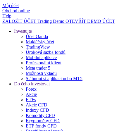
Můj účet
Obchod online
Help
ZALOŽIT ÚČET
Trading
Demo
OTEVŘÍT DEMO ÚČET
Investujte
Účet Oanda
Makléřský účet
TradingView
Úroková sazba fondů
Mobilní aplikace
Profesionální klient
Meta trader 5
Možnosti vkladu
Stáhnout si aplikaci nebo MT5
Do čeho investovat
Forex
Akcie
ETFs
Akcie CFD
Indexy CFD
Komodity CFD
Kryptoměny CFD
ETF fondy CFD