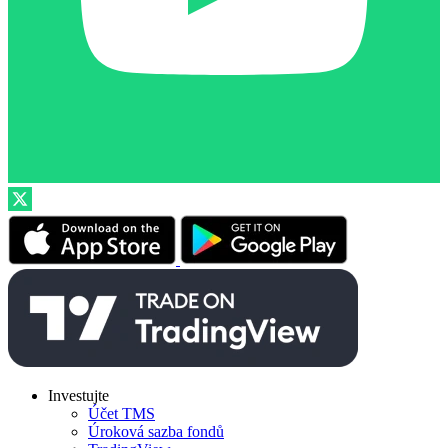
Investujte
Účet TMS
Úroková sazba fondů