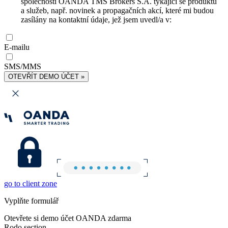
společnosti OANDA TMS Brokers S.A. týkající se produktů
a služeb, např. novinek a propagačních akcí, které mi budou
zasílány na kontaktní údaje, jež jsem uvedl/a v:
E-mailu
SMS/MMS
OTEVŘÍT DEMO ÚČET »
go to client zone
Vyplňte formulář
Otevřete si demo účet OANDA zdarma
Rodo section