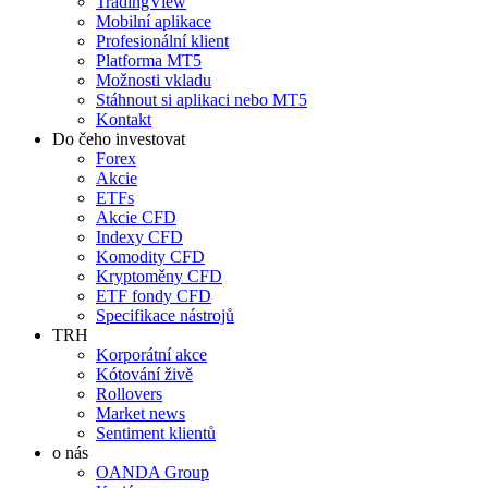
TradingView
Mobilní aplikace
Profesionální klient
Platforma MT5
Možnosti vkladu
Stáhnout si aplikaci nebo MT5
Kontakt
Do čeho investovat
Forex
Akcie
ETFs
Akcie CFD
Indexy CFD
Komodity CFD
Kryptoměny CFD
ETF fondy CFD
Specifikace nástrojů
TRH
Korporátní akce
Kótování živě
Rollovers
Market news
Sentiment klientů
o nás
OANDA Group