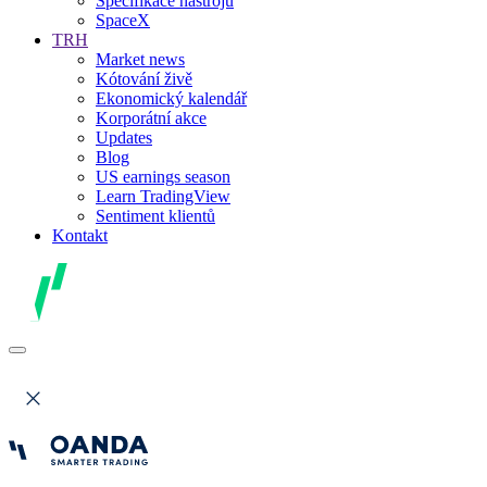
Specifikace nástrojů
SpaceX
TRH
Market news
Kótování živě
Ekonomický kalendář
Korporátní akce
Updates
Blog
US earnings season
Learn TradingView
Sentiment klientů
Kontakt