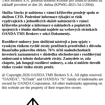
TMS Brokers S.A. podléhá dohledu Komise pro finanční dohled na
základě povolení ze dne 26. dubna (KPWiG-4021-54-1/2004).
Služba Stocks je nabízena v rámci křížového prodeje spolu se
službou CFD. Podrobné informace týkající se rizik
vyplývajících z jednotlivých služeb nabízených v rámci
křížového prodeje a informace o nákladech a poplatcích
spojených s těmito službami najdete na webových stránkách
OANDA TMS Brokers v sekci Dokumenty.
Rozdílové smlouvy jsou složitými nástroji a jsou spjaty s
vysokým rizikem rychlé ztráty peněžních prostředků z důvodu
finančního pákového efektu. 76% účtů maloobchodních
investorů zaznamenává v důsledku obchodování s rozdílovými
smlouvami u tohoto dodavatele ztráty. Zamyslete se, zda
chápete, jak fungují rozdílové smlouvy, a zda si můžete dovolit
riziko vysoké riziko ztráty peněz.
@ Copyright 2026 OANDA TMS Brokers S.A. All rights reserved.
“OANDA”, “fxTrade” and OANDA’s “fx” family of trademarks are
owned by OANDA Corporation. All other trademarks appearing on
this website are the property of their respective owner.