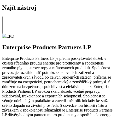
Najít nástroj
Enterprise Products Partners LP
Enterprise Products Partners LP je přední poskytovatel služeb v
oblasti středního proudu energie pro producenty a spotřebitele
zemního plynu, surové ropy a rafinovaných produktů. Společnost
provozuje rozsáhlou síť potrubí, skladovacích zařízení a
zpracovatelských závodů po celých Spojených státech, přičemž se
zaměřuje na energetický, petrochemický a zemědělský průmysl. S
důrazem na bezpečnost, spolehlivost a efektivitu nabízí Enterprise
Products Partners LP širokou škálu služeb, včetně přepravy,
skladování, frakcionace a exportních schopností. Společnost se
věnuje udržitelným praktikám a zavedla několik iniciativ ke snížení
svého dopadu na životní prostředí. S osvědčenou historií růstu a
závazkem k spokojenosti zákazníků je Enterprise Products Partners
LP důvěryhodným partnerem pro producenty a spotřebitele energie.