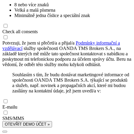
8 nebo více znaků
Velká a malá písmena
Minimálně jedna číslice a speciální znak
Check all consents
Potvrzuji, že jsem si přečetl/a a přijal/a
Podmínky informační a
vzdělávací
služby společnosti OANDA TMS Brokers S.A., na
základě kterých mě může tato společnost kontaktovat s nabídkou a
poskytnout mi telefonickou podporu za účelem správy účtu. Beru na
vědomí, že odběr této služby mohu kdykoli odhlásit.
Souhlasím s tím, že budu dostávat marketingové informace od
společnosti OANDA TMS Brokers S.A. týkající se produktů
a služeb, např. novinek a propagačních akcí, které mi budou
zasílány na kontaktní údaje, jež jsem uvedl/a v:
E-mailu
SMS/MMS
OTEVŘÍT DEMO ÚČET »