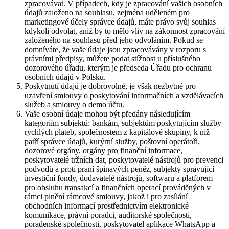
zpracovávat. V případech, kdy je zpracování vašich osobních
údajů založeno na souhlasu, zejména uděleném pro
marketingové účely správce údajů, máte právo svůj souhlas
kdykoli odvolat, aniž by to mělo vliv na zákonnost zpracování
založeného na souhlasu před jeho odvoláním. Pokud se
domníváte, že vaše údaje jsou zpracovávány v rozporu s
právními předpisy, můžete podat stížnost u příslušného
dozorového úřadu, kterým je předseda Úřadu pro ochranu
osobních údajů v Polsku.
Poskytnutí údajů je dobrovolné, je však nezbytné pro
uzavření smlouvy o poskytování informačních a vzdělávacích
služeb a smlouvy o demo účtu.
Vaše osobní údaje mohou být předány následujícím
kategoriím subjektů: bankám, subjektům poskytujícím služby
rychlých plateb, společnostem z kapitálové skupiny, k níž
patří správce údajů, kurýrní služby, poštovní operátoři,
dozorové orgány, orgány pro finanční informace,
poskytovatelé tržních dat, poskytovatelé nástrojů pro prevenci
podvodů a proti praní špinavých peněz, subjekty spravující
investiční fondy, dodavatelé nástrojů, softwaru a platforem
pro obsluhu transakcí a finančních operací prováděných v
rámci plnění rámcové smlouvy, jakož i pro zasílání
obchodních informací prostřednictvím elektronické
komunikace, právní poradci, auditorské společnosti,
poradenské společnosti, poskytovatel aplikace WhatsApp a