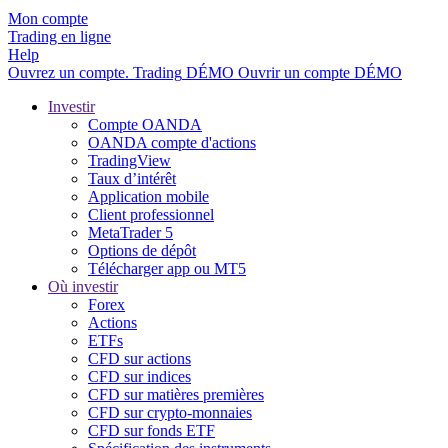
Mon compte
Trading en ligne
Help
Ouvrez un compte.
Trading
DÉMO
Ouvrir un compte DÉMO
Investir
Compte OANDA
OANDA compte d'actions
TradingView
Taux d’intérêt
Application mobile
Client professionnel
MetaTrader 5
Options de dépôt
Télécharger app ou MT5
Où investir
Forex
Actions
ETFs
CFD sur actions
CFD sur indices
CFD sur matières premières
CFD sur crypto-monnaies
CFD sur fonds ETF