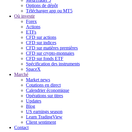
MetaTrader 5
Options de dépôt
Télécharger app ou MT5
Où investir
Forex
Actions
ETFs
CFD sur actions
CFD sur indices
CFD sur matières premières
CFD sur crypto-monnaies
CFD sur fonds ETF
Spécification des instruments
SpaceX
Marché
Market news
Cotations en direct
Calendrier économique
Opérations sur titres
Updates
Blog
US earnings season
Learn TradingView
Client sentiment
Contact