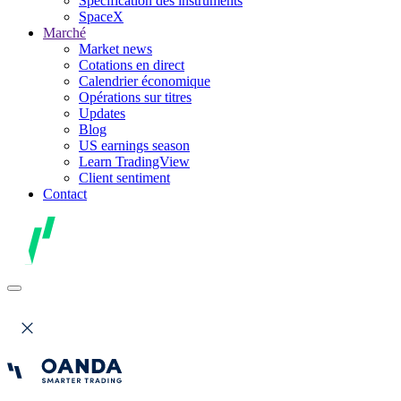
Spécification des instruments
SpaceX
Marché
Market news
Cotations en direct
Calendrier économique
Opérations sur titres
Updates
Blog
US earnings season
Learn TradingView
Client sentiment
Contact