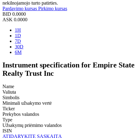
nekilnojamojo turto patirties.
Pardavimo kursas
Pirkimo kursas
BID
0.0000
ASK
0.0000
1H
1D
7D
30D
6M
Instrument specification for Empire State
Realty Trust Inc
Name
Valiuta
Simbolis
Minimali užsakymo vertė
Ticker
Prekybos valandos
Type
Užsakymų priėmimo valandos
ISIN
ATIDARYKITE SĄSKAITĄ