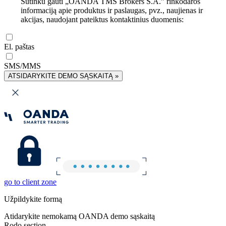
Sutinku gauti „OANDA TMS Brokers S.A.” rinkodaros
informaciją apie produktus ir paslaugas, pvz., naujienas ir
akcijas, naudojant pateiktus kontaktinius duomenis:
El. paštas
SMS/MMS
ATSIDARYKITE DEMO SĄSKAITĄ »
go to client zone
Užpildykite formą
Atidarykite nemokamą OANDA demo sąskaitą
Rodo section