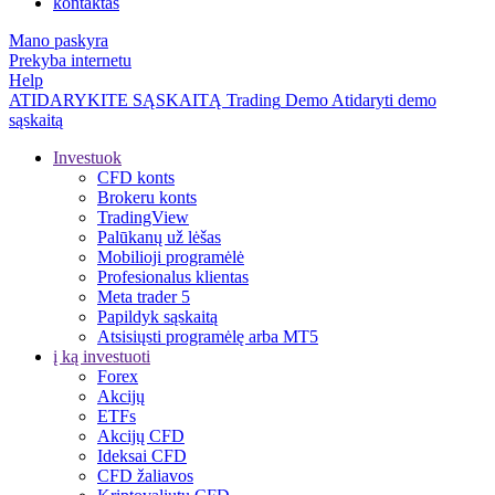
kontaktas
Mano paskyra
Prekyba internetu
Help
ATIDARYKITE SĄSKAITĄ
Trading
Demo
Atidaryti demo
sąskaitą
Investuok
CFD konts
Brokeru konts
TradingView
Palūkanų už lėšas
Mobilioji programėlė
Profesionalus klientas
Meta trader 5
Papildyk sąskaitą
Atsisiųsti programėlę arba MT5
į ką investuoti
Forex
Akcijų
ETFs
Akcijų CFD
Ideksai CFD
CFD žaliavos