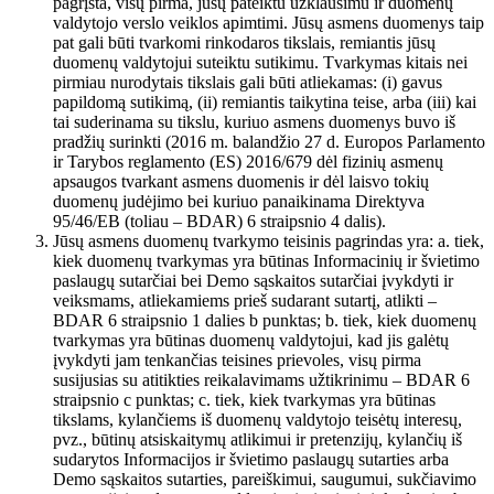
pagrįsta, visų pirma, jūsų pateiktu užklausimu ir duomenų
valdytojo verslo veiklos apimtimi. Jūsų asmens duomenys taip
pat gali būti tvarkomi rinkodaros tikslais, remiantis jūsų
duomenų valdytojui suteiktu sutikimu. Tvarkymas kitais nei
pirmiau nurodytais tikslais gali būti atliekamas: (i) gavus
papildomą sutikimą, (ii) remiantis taikytina teise, arba (iii) kai
tai suderinama su tikslu, kuriuo asmens duomenys buvo iš
pradžių surinkti (2016 m. balandžio 27 d. Europos Parlamento
ir Tarybos reglamento (ES) 2016/679 dėl fizinių asmenų
apsaugos tvarkant asmens duomenis ir dėl laisvo tokių
duomenų judėjimo bei kuriuo panaikinama Direktyva
95/46/EB (toliau – BDAR) 6 straipsnio 4 dalis).
Jūsų asmens duomenų tvarkymo teisinis pagrindas yra: a. tiek,
kiek duomenų tvarkymas yra būtinas Informacinių ir švietimo
paslaugų sutarčiai bei Demo sąskaitos sutarčiai įvykdyti ir
veiksmams, atliekamiems prieš sudarant sutartį, atlikti –
BDAR 6 straipsnio 1 dalies b punktas; b. tiek, kiek duomenų
tvarkymas yra būtinas duomenų valdytojui, kad jis galėtų
įvykdyti jam tenkančias teisines prievoles, visų pirma
susijusias su atitikties reikalavimams užtikrinimu – BDAR 6
straipsnio c punktas; c. tiek, kiek tvarkymas yra būtinas
tikslams, kylančiems iš duomenų valdytojo teisėtų interesų,
pvz., būtinų atsiskaitymų atlikimui ir pretenzijų, kylančių iš
sudarytos Informacijos ir švietimo paslaugų sutarties arba
Demo sąskaitos sutarties, pareiškimui, saugumui, sukčiavimo