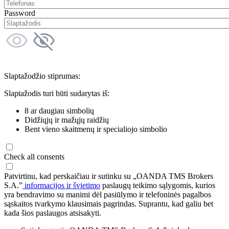
Password
Slaptažodžio stiprumas:
Slaptažodis turi būti sudarytas iš:
8 ar daugiau simbolių
Didžiųjų ir mažųjų raidžių
Bent vieno skaitmenų ir specialiojo simbolio
Check all consents
Patvirtinu, kad perskaičiau ir sutinku su „OANDA TMS Brokers
S.A.”
informacijos ir švietimo
paslaugų teikimo sąlygomis, kurios
yra bendravimo su manimi dėl pasiūlymo ir telefoninės pagalbos
sąskaitos tvarkymo klausimais pagrindas. Suprantu, kad galiu bet
kada šios paslaugos atsisakyti.