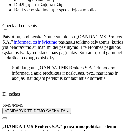
Didžiųjų ir mažųjų raidžių
Bent vieno skaitmenų ir specialiojo simbolio
Check all consents
Patvirtinu, kad perskaičiau ir sutinku su „OANDA TMS Brokers
S.A.”
informacijos ir švietimo
paslaugų teikimo sąlygomis, kurios
yra bendravimo su manimi dėl pasiūlymo ir telefoninės pagalbos
sąskaitos tvarkymo klausimais pagrindas. Suprantu, kad galiu bet
kada šios paslaugos atsisakyti.
Sutinku gauti „OANDA TMS Brokers S.A.” rinkodaros
informaciją apie produktus ir paslaugas, pvz., naujienas ir
akcijas, naudojant pateiktus kontaktinius duomenis:
El. paštas
SMS/MMS
ATSIDARYKITE DEMO SĄSKAITĄ »
„OANDA TMS Brokers S.A.“ privatumo politika – demo