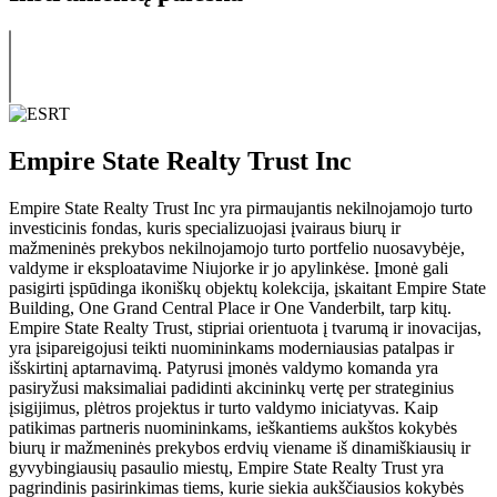
Empire State Realty Trust Inc
Empire State Realty Trust Inc yra pirmaujantis nekilnojamojo turto
investicinis fondas, kuris specializuojasi įvairaus biurų ir
mažmeninės prekybos nekilnojamojo turto portfelio nuosavybėje,
valdyme ir eksploatavime Niujorke ir jo apylinkėse. Įmonė gali
pasigirti įspūdinga ikoniškų objektų kolekcija, įskaitant Empire State
Building, One Grand Central Place ir One Vanderbilt, tarp kitų.
Empire State Realty Trust, stipriai orientuota į tvarumą ir inovacijas,
yra įsipareigojusi teikti nuomininkams moderniausias patalpas ir
išskirtinį aptarnavimą. Patyrusi įmonės valdymo komanda yra
pasiryžusi maksimaliai padidinti akcininkų vertę per strateginius
įsigijimus, plėtros projektus ir turto valdymo iniciatyvas. Kaip
patikimas partneris nuomininkams, ieškantiems aukštos kokybės
biurų ir mažmeninės prekybos erdvių viename iš dinamiškiausių ir
gyvybingiausių pasaulio miestų, Empire State Realty Trust yra
pagrindinis pasirinkimas tiems, kurie siekia aukščiausios kokybės