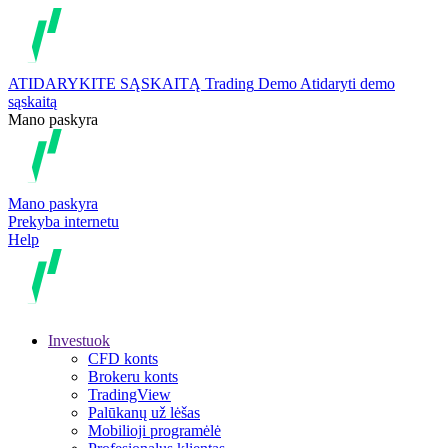
ATIDARYKITE SĄSKAITĄ
Trading
Demo
Atidaryti demo
sąskaitą
Mano paskyra
Mano paskyra
Prekyba internetu
Help
Investuok
CFD konts
Brokeru konts
TradingView
Palūkanų už lėšas
Mobilioji programėlė