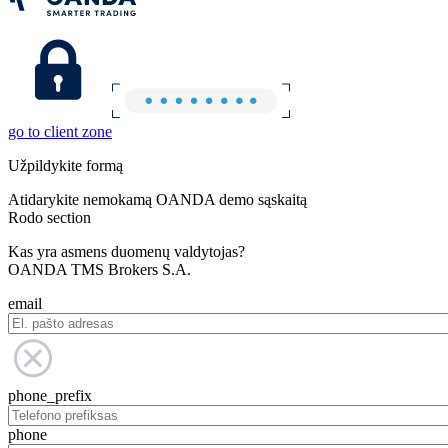
go to client zone
Užpildykite formą
Atidarykite nemokamą OANDA demo sąskaitą
Rodo section
Kas yra asmens duomenų valdytojas?
OANDA TMS Brokers S.A.
email
phone_prefix
phone