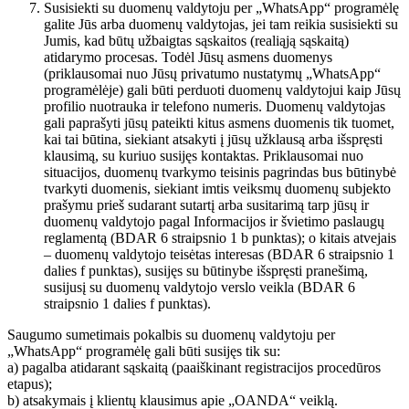
Susisiekti su duomenų valdytoju per „WhatsApp“ programėlę
galite Jūs arba duomenų valdytojas, jei tam reikia susisiekti su
Jumis, kad būtų užbaigtas sąskaitos (realiąją sąskaitą)
atidarymo procesas. Todėl Jūsų asmens duomenys
(priklausomai nuo Jūsų privatumo nustatymų „WhatsApp“
programėlėje) gali būti perduoti duomenų valdytojui kaip Jūsų
profilio nuotrauka ir telefono numeris. Duomenų valdytojas
gali paprašyti jūsų pateikti kitus asmens duomenis tik tuomet,
kai tai būtina, siekiant atsakyti į jūsų užklausą arba išspręsti
klausimą, su kuriuo susijęs kontaktas. Priklausomai nuo
situacijos, duomenų tvarkymo teisinis pagrindas bus būtinybė
tvarkyti duomenis, siekiant imtis veiksmų duomenų subjekto
prašymu prieš sudarant sutartį arba susitarimą tarp jūsų ir
duomenų valdytojo pagal Informacijos ir švietimo paslaugų
reglamentą (BDAR 6 straipsnio 1 b punktas); o kitais atvejais
– duomenų valdytojo teisėtas interesas (BDAR 6 straipsnio 1
dalies f punktas), susijęs su būtinybe išspręsti pranešimą,
susijusį su duomenų valdytojo verslo veikla (BDAR 6
straipsnio 1 dalies f punktas).
Saugumo sumetimais pokalbis su duomenų valdytoju per
„WhatsApp“ programėlę gali būti susijęs tik su:
a) pagalba atidarant sąskaitą (paaiškinant registracijos procedūros
etapus);
b) atsakymais į klientų klausimus apie „OANDA“ veiklą.