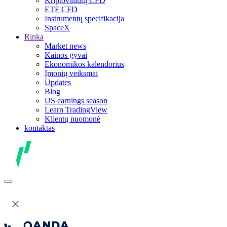
Kriptovaliutų CFD
ETF CFD
Instrumentų specifikacija
SpaceX
Rinka
Market news
Kainos gyvai
Ekonomikos kalendorius
Įmonių veiksmai
Updates
Blog
US earnings season
Learn TradingView
Klientų nuomonė
kontaktas