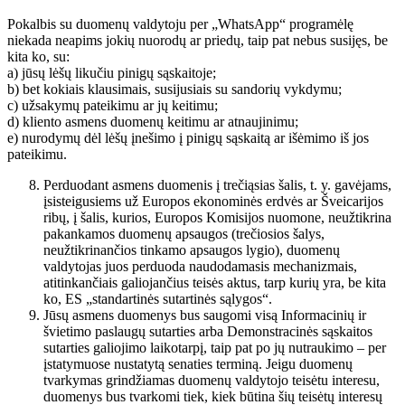
Pokalbis su duomenų valdytoju per „WhatsApp“ programėlę
niekada neapims jokių nuorodų ar priedų, taip pat nebus susijęs, be
kita ko, su:
a) jūsų lėšų likučiu pinigų sąskaitoje;
b) bet kokiais klausimais, susijusiais su sandorių vykdymu;
c) užsakymų pateikimu ar jų keitimu;
d) kliento asmens duomenų keitimu ar atnaujinimu;
e) nurodymų dėl lėšų įnešimo į pinigų sąskaitą ar išėmimo iš jos
pateikimu.
Perduodant asmens duomenis į trečiąsias šalis, t. y. gavėjams,
įsisteigusiems už Europos ekonominės erdvės ar Šveicarijos
ribų, į šalis, kurios, Europos Komisijos nuomone, neužtikrina
pakankamos duomenų apsaugos (trečiosios šalys,
neužtikrinančios tinkamo apsaugos lygio), duomenų
valdytojas juos perduoda naudodamasis mechanizmais,
atitinkančiais galiojančius teisės aktus, tarp kurių yra, be kita
ko, ES „standartinės sutartinės sąlygos“.
Jūsų asmens duomenys bus saugomi visą Informacinių ir
švietimo paslaugų sutarties arba Demonstracinės sąskaitos
sutarties galiojimo laikotarpį, taip pat po jų nutraukimo – per
įstatymuose nustatytą senaties terminą. Jeigu duomenų
tvarkymas grindžiamas duomenų valdytojo teisėtu interesu,
duomenys bus tvarkomi tiek, kiek būtina šių teisėtų interesų