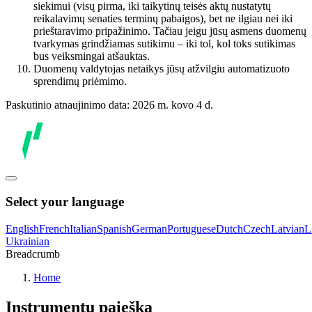
siekimui (visų pirma, iki taikytinų teisės aktų nustatytų
reikalavimų senaties terminų pabaigos), bet ne ilgiau nei iki
prieštaravimo pripažinimo. Tačiau jeigu jūsų asmens duomenų
tvarkymas grindžiamas sutikimu – iki tol, kol toks sutikimas
bus veiksmingai atšauktas.
Duomenų valdytojas netaikys jūsų atžvilgiu automatizuoto
sprendimų priėmimo.
Paskutinio atnaujinimo data: 2026 m. kovo 4 d.
Select your language
English
French
Italian
Spanish
German
Portuguese
Dutch
Czech
Latvian
L
Ukrainian
Breadcrumb
Home
Instrumentų paieška