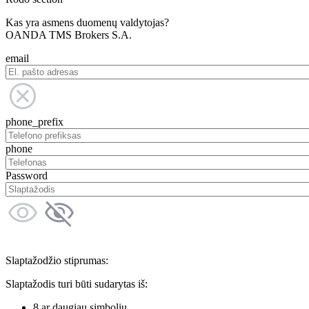
Kas yra asmens duomenų valdytojas?
OANDA TMS Brokers S.A.
email
phone_prefix
phone
Password
Slaptažodžio stiprumas:
Slaptažodis turi būti sudarytas iš:
8 ar daugiau simbolių