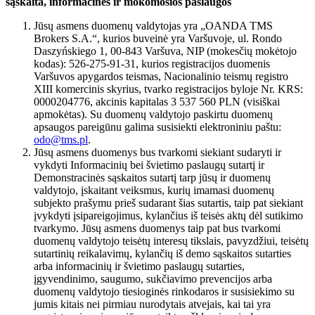
sąskaita, informacinės ir mokomosios paslaugos
Jūsų asmens duomenų valdytojas yra „OANDA TMS
Brokers S.A.“, kurios buveinė yra Varšuvoje, ul. Rondo
Daszyńskiego 1, 00-843 Varšuva, NIP (mokesčių mokėtojo
kodas): 526-275-91-31, kurios registracijos duomenis
Varšuvos apygardos teismas, Nacionalinio teismų registro
XIII komercinis skyrius, tvarko registracijos byloje Nr. KRS:
0000204776, akcinis kapitalas 3 537 560 PLN (visiškai
apmokėtas). Su duomenų valdytojo paskirtu duomenų
apsaugos pareigūnu galima susisiekti elektroniniu paštu:
odo@tms.pl
.
Jūsų asmens duomenys bus tvarkomi siekiant sudaryti ir
vykdyti Informacinių bei švietimo paslaugų sutartį ir
Demonstracinės sąskaitos sutartį tarp jūsų ir duomenų
valdytojo, įskaitant veiksmus, kurių imamasi duomenų
subjekto prašymu prieš sudarant šias sutartis, taip pat siekiant
įvykdyti įsipareigojimus, kylančius iš teisės aktų dėl sutikimo
tvarkymo. Jūsų asmens duomenys taip pat bus tvarkomi
duomenų valdytojo teisėtų interesų tikslais, pavyzdžiui, teisėtų
sutartinių reikalavimų, kylančių iš demo sąskaitos sutarties
arba informacinių ir švietimo paslaugų sutarties,
įgyvendinimo, saugumo, sukčiavimo prevencijos arba
duomenų valdytojo tiesioginės rinkodaros ir susisiekimo su
jumis kitais nei pirmiau nurodytais atvejais, kai tai yra