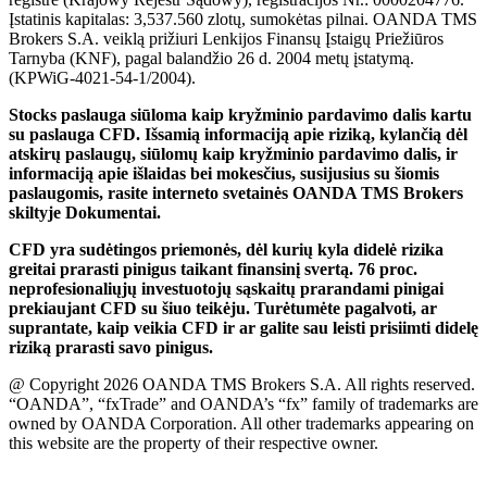
Įstatinis kapitalas: 3,537.560 zlotų, sumokėtas pilnai. OANDA TMS
Brokers S.A. veiklą prižiuri Lenkijos Finansų Įstaigų Priežiūros
Tarnyba (KNF), pagal balandžio 26 d. 2004 metų įstatymą.
(KPWiG-4021-54-1/2004).
Stocks paslauga siūloma kaip kryžminio pardavimo dalis kartu
su paslauga CFD. Išsamią informaciją apie riziką, kylančią dėl
atskirų paslaugų, siūlomų kaip kryžminio pardavimo dalis, ir
informaciją apie išlaidas bei mokesčius, susijusius su šiomis
paslaugomis, rasite interneto svetainės OANDA TMS Brokers
skiltyje Dokumentai.
CFD yra sudėtingos priemonės, dėl kurių kyla didelė rizika
greitai prarasti pinigus taikant finansinį svertą. 76 proc.
neprofesionaliųjų investuotojų sąskaitų prarandami pinigai
prekiaujant CFD su šiuo teikėju. Turėtumėte pagalvoti, ar
suprantate, kaip veikia CFD ir ar galite sau leisti prisiimti didelę
riziką prarasti savo pinigus.
@ Copyright 2026 OANDA TMS Brokers S.A. All rights reserved.
“OANDA”, “fxTrade” and OANDA’s “fx” family of trademarks are
owned by OANDA Corporation. All other trademarks appearing on
this website are the property of their respective owner.