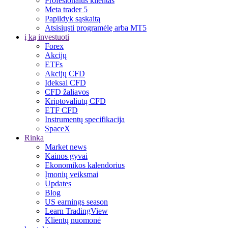
Profesionalus klientas
Meta trader 5
Papildyk sąskaitą
Atsisiųsti programėlę arba MT5
į ką investuoti
Forex
Akcijų
ETFs
Akcijų CFD
Ideksai CFD
CFD žaliavos
Kriptovaliutų CFD
ETF CFD
Instrumentų specifikacija
SpaceX
Rinka
Market news
Kainos gyvai
Ekonomikos kalendorius
Įmonių veiksmai
Updates
Blog
US earnings season
Learn TradingView
Klientų nuomonė