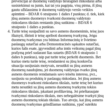
prevencijai ar duomenų valdytojo tiesioginei rinkodarai arba
susisiekimui su jumis, kai tai yra pagrįsta, visų pirma, iš jūsų
gautu užklausimu ir duomenų valdytojo verslo veiklos
apimtimi – BDAR 6 straipsnio 1 dalies f punktas; d. tiek, kiek
jūsų asmens duomenys tvarkomi duomenų valdytojo
rinkodaros tikslais remiantis jūsų sutikimu – BDAR 6
straipsnio 1 dalies a punktas.
Turite teisę susipažinti su savo asmens duomenimis, teisę juos
ištaisyti, ištrinti ir teisę apriboti duomenų tvarkymą. Jeigu
duomenų tvarkymas yra būtinas Informacinių ir švietimo
paslaugų sutarčiai arba Demonstracinės sąskaitos sutarčiai,
kurios šalis esate, įgyvendinti arba imtis veiksmų pagal jūsų
prašymą prieš sudarant šias sutartis (BDAR 6 straipsnio 1
dalies b punktas), taip pat turite teisę perkelti duomenis. Bet
kuriuo metu turite teisę, remdamiesi su jūsų konkrečia
situacija susijusiais motyvais, nesutikti su jūsų asmens
duomenų naudojimu, jei duomenų valdytojas tvarko jūsų
asmens duomenis remdamasis savo teisėtu interesu, pvz.,
susijusiu su produktų ir paslaugų rinkodara. Jei jūsų asmens
duomenys tvarkomi rinkodaros tikslais, turite teisę bet kuriuo
metu nesutikti su jūsų asmens duomenų tvarkymu tokios
rinkodaros tikslais, įskaitant profiliavimą. Jei prieštaraujate
tvarkymui rinkodaros tikslais, mes nebegalėsime tvarkyti jūsų
asmens duomenų tokiais tikslais. Tuo atveju, kai jūsų asmens
duomenų tvarkymas grindžiamas sutikimu, ypač suteiktu