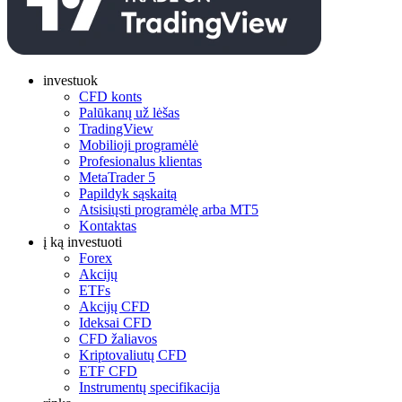
investuok
CFD konts
Palūkanų už lėšas
TradingView
Mobilioji programėlė
Profesionalus klientas
MetaTrader 5
Papildyk sąskaitą
Atsisiųsti programėlę arba MT5
Kontaktas
į ką investuoti
Forex
Akcijų
ETFs
Akcijų CFD
Ideksai CFD
CFD žaliavos
Kriptovaliutų CFD
ETF CFD
Instrumentų specifikacija