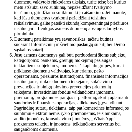
duomenų valdytojo rinkodaros tikslais, turite teisę bet kuriuo
metu atšaukti savo sutikimą, nepažeidžiant tvarkymo
teisėtumo, grindžiamo sutikimu iki jo atšaukimo. Jei manote,
kad jūsų duomenys tvarkomi pažeidžiant teisinius
reikalavimus, galite pateikti skundą kompetentingai priežiūros
institucijai – Lenkijos asmens duomenų apsaugos tarnybos
pirmininkui.
Duomenų pateikimas yra savanoriškas, tačiau būtinas
sudarant Informacinių ir švietimo paslaugų sutartį bei Demo
sąskaitos sutartį.
Jūsų asmens duomenys gali būti perduodami šioms subjektų
kategorijoms: bankams, greitųjų mokėjimų paslaugas
teikiantiems subjektams, įmonėms iš kapitalo grupės, kuriai
priklauso duomenų valdytojas, kurjeriams, pašto
operatoriams, priežiūros institucijoms, finansinės informacijos
institucijoms, rinkos duomenų teikėjams, sukčiavimo
prevencijos ir pinigų plovimo prevencijos priemonių
teikėjams, investicinius fondus valdančioms įmonėms,
priemonių, programinės įrangos ir platformų, skirtų aptarnauti
sandorius ir finansines operacijas, atliekamas įgyvendinant
Pagrindinę sutartį, tiekėjams, taip pat komercinės informacijos
siuntimui elektroninėmis ryšio priemonėmis, teisininkams,
audito įmonėms, konsultavimo įmonėms, „WhatsApp“
programos teikėjui ir įmonėms, teikiančioms serverius bei
saugančioms duomenis.