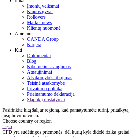
rinka
Įmonių veiksmai
Kainos gyvai
Rollovers
Market news
Klientų nuomonė
Apie mus
OANDA Group
Karjera
Kiti
Dokumentai
Blog
Kibernetinis saugumas
Atnaujinimai
Atsakomybės ribojimas
Teisinė atsakomybė
Privatumo politika
Prieinamumo deklaracija
Slapukų nustatymai
Pasirinkite kitą šalį ar regioną, kad pamatytumėte turinį, pritaikytą
jūsų buvimo vietai.
Choose country or region
Tęsti
CFD yra sudėtingos priemonės, dėl kurių kyla didelė rizika greitai