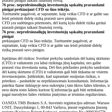
prarasti pinigus taikant finansinį svertą.
76 proc. neprofesionaliųjų investuotojų sąskaitų prarandami
pinigai prekiaujant CFD su šiuo teikėju.
Turėtumėte pagalvoti, ar suprantate, kaip veikia CFD ir ar galite sau
leisti prisiimti didelę riziką prarasti savo pinigus.
CFD yra sudėtingos priemonės, dėl kurių kyla didelė rizika greitai
prarasti pinigus taikant finansinį svertą.
76 proc. neprofesionaliųjų investuotojų sąskaitų prarandami
pinigai
prekiaujant CFD su šiuo teikėju. Turėtumėte pagalvoti, ar
suprantate, kaip veikia CFD ir ar galite sau leisti prisiimti didelę
riziką prarasti savo pinigus.
Ispėjimas dėl rizikos: Svertinė prekyba sandoriais dėl kainų skirtumo
(CFD) ir valiutomis yra labai rizikinga jūsų kapitalui, nes galite
prarasti visa investuota sumą. Dėl šios priežasties prekyba sandoriais
dėl kainų skirtumo (CFD) ir valiutomis gali būti tinkama ne visiems
investuotojams. Įsitikinkite, kad suprantate susijusias rizikas, o
prireikus – pasitarkite su nepriklausomais konsultantais. Informacija
pateikta šiame tinklapyje nera nukreipta į tam tikros šalies klientus, ir
nera skirta toms šalims kuriose šį informacija gali būti netinkama
pagal nurodytos šalies vietinius įstatymus ar teisinius reguliavimus.
OANDA TMS Brokers S.A. buveinės registracijos adresas: Warsaw
UNIT, Daszyńskiego 1, 00-843 Varšuva, įmonė registruota Įmonių
registre (Krajowy Rejestr Sądowy), registracijos Nr.: 0000204776.