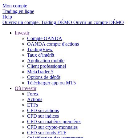
Mon compte
Trading en ligne
Help
Ouvrez un compte.
Trading
DÉMO
Ouvrir un compte DÉMO
Investir
Compte OANDA
OANDA compte d'actions
TradingView
Taux d’intérêt
Application mobile
Client professionnel
MetaTrader 5
Options de dépôt
Télécharger app ou MT5
Où investir
Forex
Actions
ETFs
CFD sur actions
CFD sur indices
CFD sur matières premières
CFD sur crypto-monnaies
CFD sur fonds ETF