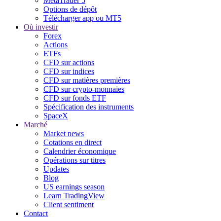
MetaTrader 5
Options de dépôt
Télécharger app ou MT5
Où investir
Forex
Actions
ETFs
CFD sur actions
CFD sur indices
CFD sur matières premières
CFD sur crypto-monnaies
CFD sur fonds ETF
Spécification des instruments
SpaceX
Marché
Market news
Cotations en direct
Calendrier économique
Opérations sur titres
Updates
Blog
US earnings season
Learn TradingView
Client sentiment
Contact