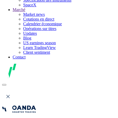
Spécification des instruments
SpaceX
Marché
Market news
Cotations en direct
Calendrier économique
Opérations sur titres
Updates
Blog
US earnings season
Learn TradingView
Client sentiment
Contact