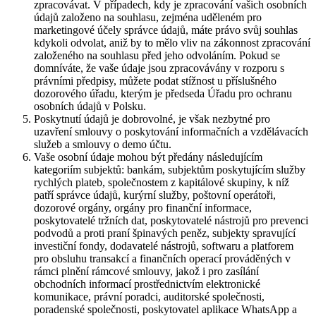
zpracovávat. V případech, kdy je zpracování vašich osobních
údajů založeno na souhlasu, zejména uděleném pro
marketingové účely správce údajů, máte právo svůj souhlas
kdykoli odvolat, aniž by to mělo vliv na zákonnost zpracování
založeného na souhlasu před jeho odvoláním. Pokud se
domníváte, že vaše údaje jsou zpracovávány v rozporu s
právními předpisy, můžete podat stížnost u příslušného
dozorového úřadu, kterým je předseda Úřadu pro ochranu
osobních údajů v Polsku.
Poskytnutí údajů je dobrovolné, je však nezbytné pro
uzavření smlouvy o poskytování informačních a vzdělávacích
služeb a smlouvy o demo účtu.
Vaše osobní údaje mohou být předány následujícím
kategoriím subjektů: bankám, subjektům poskytujícím služby
rychlých plateb, společnostem z kapitálové skupiny, k níž
patří správce údajů, kurýrní služby, poštovní operátoři,
dozorové orgány, orgány pro finanční informace,
poskytovatelé tržních dat, poskytovatelé nástrojů pro prevenci
podvodů a proti praní špinavých peněz, subjekty spravující
investiční fondy, dodavatelé nástrojů, softwaru a platforem
pro obsluhu transakcí a finančních operací prováděných v
rámci plnění rámcové smlouvy, jakož i pro zasílání
obchodních informací prostřednictvím elektronické
komunikace, právní poradci, auditorské společnosti,
poradenské společnosti, poskytovatel aplikace WhatsApp a