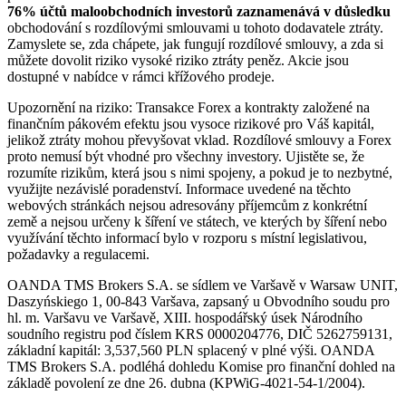
76% účtů maloobchodních investorů zaznamenává v důsledku
obchodování s rozdílovými smlouvami u tohoto dodavatele ztráty.
Zamyslete se, zda chápete, jak fungují rozdílové smlouvy, a zda si
můžete dovolit riziko vysoké riziko ztráty peněz. Akcie jsou
dostupné v nabídce v rámci křížového prodeje.
Upozornění na riziko: Transakce Forex a kontrakty založené na
finančním pákovém efektu jsou vysoce rizikové pro Váš kapitál,
jelikož ztráty mohou převyšovat vklad. Rozdílové smlouvy a Forex
proto nemusí být vhodné pro všechny investory. Ujistěte se, že
rozumíte rizikům, která jsou s nimi spojeny, a pokud je to nezbytné,
využijte nezávislé poradenství. Informace uvedené na těchto
webových stránkách nejsou adresovány příjemcům z konkrétní
země a nejsou určeny k šíření ve státech, ve kterých by šíření nebo
využívání těchto informací bylo v rozporu s místní legislativou,
požadavky a regulacemi.
OANDA TMS Brokers S.A. se sídlem ve Varšavě v Warsaw UNIT,
Daszyńskiego 1, 00-843 Varšava, zapsaný u Obvodního soudu pro
hl. m. Varšavu ve Varšavě, XIII. hospodářský úsek Národního
soudního registru pod číslem KRS 0000204776, DIČ 5262759131,
základní kapitál: 3,537,560 PLN splacený v plné výši. OANDA
TMS Brokers S.A. podléhá dohledu Komise pro finanční dohled na
základě povolení ze dne 26. dubna (KPWiG-4021-54-1/2004).