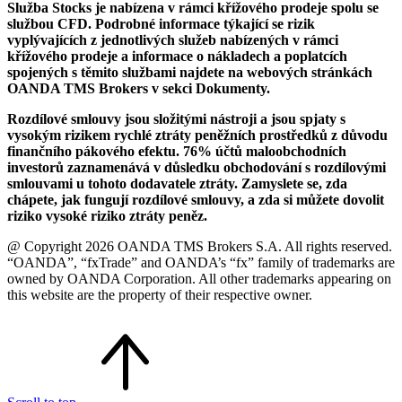
Služba Stocks je nabízena v rámci křížového prodeje spolu se
službou CFD. Podrobné informace týkající se rizik
vyplývajících z jednotlivých služeb nabízených v rámci
křížového prodeje a informace o nákladech a poplatcích
spojených s těmito službami najdete na webových stránkách
OANDA TMS Brokers v sekci Dokumenty.
Rozdílové smlouvy jsou složitými nástroji a jsou spjaty s
vysokým rizikem rychlé ztráty peněžních prostředků z důvodu
finančního pákového efektu. 76% účtů maloobchodních
investorů zaznamenává v důsledku obchodování s rozdílovými
smlouvami u tohoto dodavatele ztráty. Zamyslete se, zda
chápete, jak fungují rozdílové smlouvy, a zda si můžete dovolit
riziko vysoké riziko ztráty peněz.
@ Copyright 2026 OANDA TMS Brokers S.A. All rights reserved.
“OANDA”, “fxTrade” and OANDA’s “fx” family of trademarks are
owned by OANDA Corporation. All other trademarks appearing on
this website are the property of their respective owner.