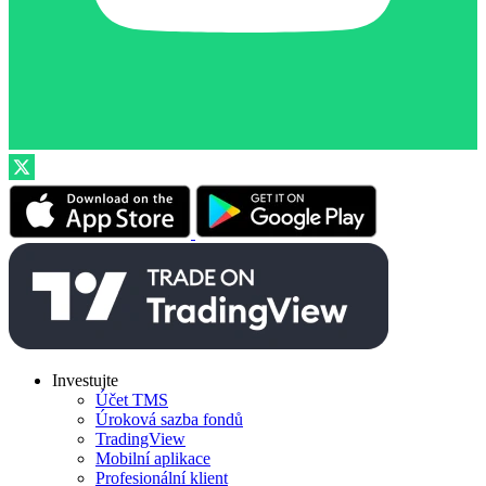
Investujte
Účet TMS
Úroková sazba fondů
TradingView
Mobilní aplikace
Profesionální klient