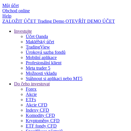
Můj účet
Obchod online
Help
ZALOŽIT ÚČET
Trading
Demo
OTEVŘÍT DEMO ÚČET
Investujte
Účet Oanda
Makléřský účet
TradingView
Úroková sazba fondů
Mobilní aplikace
Profesionální klient
Meta trader 5
Možnosti vkladu
Stáhnout si aplikaci nebo MT5
Do čeho investovat
Forex
Akcie
ETFs
Akcie CFD
Indexy CFD
Komodity CFD
Kryptoměny CFD
ETF fondy CFD