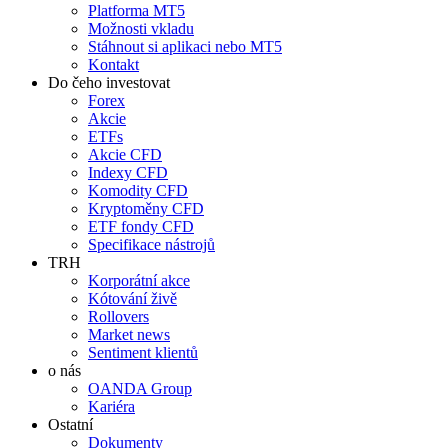
Platforma MT5
Možnosti vkladu
Stáhnout si aplikaci nebo MT5
Kontakt
Do čeho investovat
Forex
Akcie
ETFs
Akcie CFD
Indexy CFD
Komodity CFD
Kryptoměny CFD
ETF fondy CFD
Specifikace nástrojů
TRH
Korporátní akce
Kótování živě
Rollovers
Market news
Sentiment klientů
o nás
OANDA Group
Kariéra
Ostatní
Dokumenty