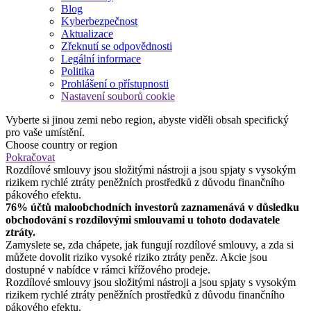
Blog
Kyberbezpečnost
Aktualizace
Zřeknutí se odpovědnosti
Legální informace
Politika
Prohlášení o přístupnosti
Nastavení souborů cookie
Vyberte si jinou zemi nebo region, abyste viděli obsah specifický
pro vaše umístění.
Choose country or region
Pokračovat
Rozdílové smlouvy jsou složitými nástroji a jsou spjaty s vysokým
rizikem rychlé ztráty peněžních prostředků z důvodu finančního
pákového efektu.
76% účtů maloobchodních investorů zaznamenává v důsledku
obchodování s rozdílovými smlouvami u tohoto dodavatele
ztráty.
Zamyslete se, zda chápete, jak fungují rozdílové smlouvy, a zda si
můžete dovolit riziko vysoké riziko ztráty peněz. Akcie jsou
dostupné v nabídce v rámci křížového prodeje.
Rozdílové smlouvy jsou složitými nástroji a jsou spjaty s vysokým
rizikem rychlé ztráty peněžních prostředků z důvodu finančního
pákového efektu.