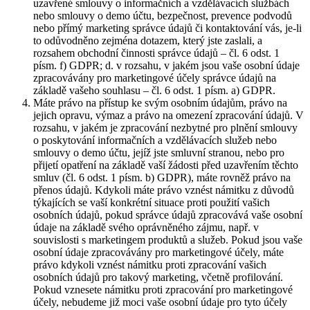
uzavřené smlouvy o informačních a vzdělávacích službách
nebo smlouvy o demo účtu, bezpečnost, prevence podvodů
nebo přímý marketing správce údajů či kontaktování vás, je-li
to odůvodněno zejména dotazem, který jste zaslali, a
rozsahem obchodní činnosti správce údajů – čl. 6 odst. 1
písm. f) GDPR; d. v rozsahu, v jakém jsou vaše osobní údaje
zpracovávány pro marketingové účely správce údajů na
základě vašeho souhlasu – čl. 6 odst. 1 písm. a) GDPR.
Máte právo na přístup ke svým osobním údajům, právo na
jejich opravu, výmaz a právo na omezení zpracování údajů. V
rozsahu, v jakém je zpracování nezbytné pro plnění smlouvy
o poskytování informačních a vzdělávacích služeb nebo
smlouvy o demo účtu, jejíž jste smluvní stranou, nebo pro
přijetí opatření na základě vaší žádosti před uzavřením těchto
smluv (čl. 6 odst. 1 písm. b) GDPR), máte rovněž právo na
přenos údajů. Kdykoli máte právo vznést námitku z důvodů
týkajících se vaší konkrétní situace proti použití vašich
osobních údajů, pokud správce údajů zpracovává vaše osobní
údaje na základě svého oprávněného zájmu, např. v
souvislosti s marketingem produktů a služeb. Pokud jsou vaše
osobní údaje zpracovávány pro marketingové účely, máte
právo kdykoli vznést námitku proti zpracování vašich
osobních údajů pro takový marketing, včetně profilování.
Pokud vznesete námitku proti zpracování pro marketingové
účely, nebudeme již moci vaše osobní údaje pro tyto účely