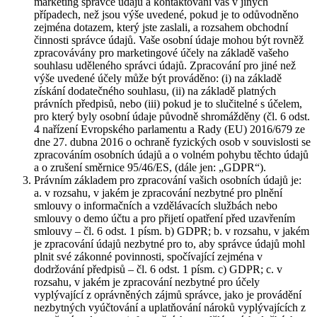
marketing správce údajů a kontaktování vás v jiných
případech, než jsou výše uvedené, pokud je to odůvodněno
zejména dotazem, který jste zaslali, a rozsahem obchodní
činnosti správce údajů. Vaše osobní údaje mohou být rovněž
zpracovávány pro marketingové účely na základě vašeho
souhlasu uděleného správci údajů. Zpracování pro jiné než
výše uvedené účely může být prováděno: (i) na základě
získání dodatečného souhlasu, (ii) na základě platných
právních předpisů, nebo (iii) pokud je to slučitelné s účelem,
pro který byly osobní údaje původně shromážděny (čl. 6 odst.
4 nařízení Evropského parlamentu a Rady (EU) 2016/679 ze
dne 27. dubna 2016 o ochraně fyzických osob v souvislosti se
zpracováním osobních údajů a o volném pohybu těchto údajů
a o zrušení směrnice 95/46/ES, (dále jen: „GDPR“).
Právním základem pro zpracování vašich osobních údajů je:
a. v rozsahu, v jakém je zpracování nezbytné pro plnění
smlouvy o informačních a vzdělávacích službách nebo
smlouvy o demo účtu a pro přijetí opatření před uzavřením
smlouvy – čl. 6 odst. 1 písm. b) GDPR; b. v rozsahu, v jakém
je zpracování údajů nezbytné pro to, aby správce údajů mohl
plnit své zákonné povinnosti, spočívající zejména v
dodržování předpisů – čl. 6 odst. 1 písm. c) GDPR; c. v
rozsahu, v jakém je zpracování nezbytné pro účely
vyplývající z oprávněných zájmů správce, jako je provádění
nezbytných vyúčtování a uplatňování nároků vyplývajících z