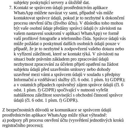
subjekty poskytující servery a úložiště dat.
Kontakt se správcem údajů prostřednictvím aplikace
WhatsApp můžete navázat vy sami, případně vás může
kontaktovat správce údajů, pokud je to nezbytné k dokončení
procesu otevření účtu (živého účtu). V důsledku toho mohou
být vaše osobní údaje předány správci údajů (v závislosti na
vašem nastavení soukromí v aplikaci WhatsApp) ve formě
vaší profilové fotografie a telefonního čísla. Správce údajů vás
může požádat o poskytnutí dalších osobních údajů pouze v
případě, že je to nezbytné k zodpovězení vašeho dotazu nebo
k vyřízení záležitosti, které se kontakt týká. V závislosti na
situaci bude právním základem pro zpracování údajů
nezbytnost zpracování za účelem přijetí opatření na žádost
subjektu údajů před uzavřením smlouvy nebo dohody
uzavřené mezi vámi a správcem údajů v souladu s předpisy
Informační a vzdělávací služby (čl. 6 odst. 1 písm. b) GDPR);
a v ostatních případech oprávněný zájem správce údajů (čl. 6
odst. 1 písm. f) GDPR) spočívající v nutnosti vyřešit
nahlášenou záležitost související s obchodní činností správce
údajů (čl. 6 odst. 1 písm. f) GDPR).
Z bezpečnostních důvodů se komunikace se správcem údajů
prostřednictvím aplikace WhatsApp může týkat výhradně:
a) podpory při procesu otevření účtu (vysvětlení jednotlivých kroků
registračního procesu);