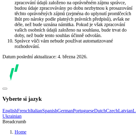
zpracování údajů založeno na oprávněném zájmu správce,
budou údaje zpracovávány po dobu nezbytnou k prosazování
těchto oprávněných zájmů (zejména do uplynutí promlčecích
lhůt pro nároky podle platných právních předpisů), avšak ne
déle, než bude uznána námitka. Pokud je však zpracování
vašich osobních údajů založeno na souhlasu, bude trvat do
doby, než bude tento souhlas účinně odvolán.
Správce vůči vám nebude používat automatizované
rozhodování.
Datum poslední aktualizace: 4. března 2026.
Vyberte si jazyk
English
French
Italian
Spanish
German
Portuguese
Dutch
Czech
Latvian
L
Ukrainian
Breadcrumb
Home