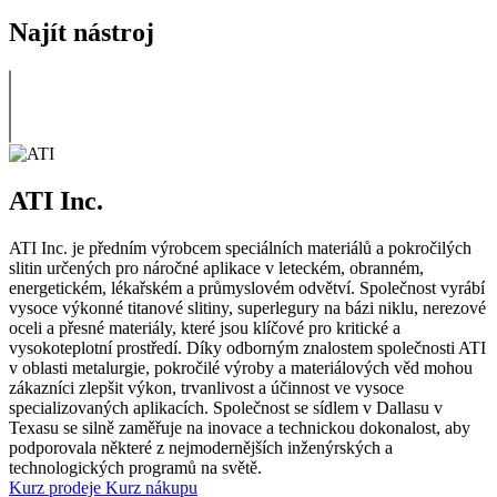
Najít nástroj
ATI Inc.
ATI Inc. je předním výrobcem speciálních materiálů a pokročilých
slitin určených pro náročné aplikace v leteckém, obranném,
energetickém, lékařském a průmyslovém odvětví. Společnost vyrábí
vysoce výkonné titanové slitiny, superlegury na bázi niklu, nerezové
oceli a přesné materiály, které jsou klíčové pro kritické a
vysokoteplotní prostředí. Díky odborným znalostem společnosti ATI
v oblasti metalurgie, pokročilé výroby a materiálových věd mohou
zákazníci zlepšit výkon, trvanlivost a účinnost ve vysoce
specializovaných aplikacích. Společnost se sídlem v Dallasu v
Texasu se silně zaměřuje na inovace a technickou dokonalost, aby
podporovala některé z nejmodernějších inženýrských a
technologických programů na světě.
Kurz prodeje
Kurz nákupu