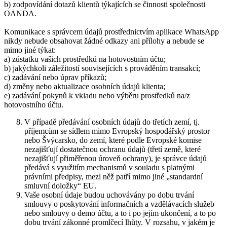
b) zodpovídání dotazů klientů týkajících se činnosti společnosti
OANDA.
Komunikace s správcem údajů prostřednictvím aplikace WhatsApp
nikdy nebude obsahovat žádné odkazy ani přílohy a nebude se
mimo jiné týkat:
a) zůstatku vašich prostředků na hotovostním účtu;
b) jakýchkoli záležitostí souvisejících s prováděním transakcí;
c) zadávání nebo úprav příkazů;
d) změny nebo aktualizace osobních údajů klienta;
e) zadávání pokynů k vkladu nebo výběru prostředků na/z
hotovostního účtu.
V případě předávání osobních údajů do třetích zemí, tj.
příjemcům se sídlem mimo Evropský hospodářský prostor
nebo Švýcarsko, do zemí, které podle Evropské komise
nezajišťují dostatečnou ochranu údajů (třetí země, které
nezajišťují přiměřenou úroveň ochrany), je správce údajů
předává s využitím mechanismů v souladu s platnými
právními předpisy, mezi něž patří mimo jiné „standardní
smluvní doložky“ EU.
Vaše osobní údaje budou uchovávány po dobu trvání
smlouvy o poskytování informačních a vzdělávacích služeb
nebo smlouvy o demo účtu, a to i po jejím ukončení, a to po
dobu trvání zákonné promlčecí lhůty. V rozsahu, v jakém je