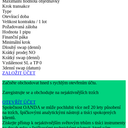
Maximální hodnota objednávky
Krok transakce
Type
Otevírací doba
Velikost kontraktu / 1 lot
Požadovaná záloha
Hodnota 1 pipu
Finanční páka
Minimální krok
Dlouhý swap (denní)
Krátký prodej
NO
Krátký swap (denní)
Vzdálenost SL a TP
0
3denní swap (datum)
ZALOŽIT ÚČET
Začněte obchodovat hned s rychlým otevřením účtu.
Zaregistrujte se a obchodujte na nejaktivnějších trzích
OTEVŘÍT ÚČET
Společnost OANDA se může pochlubit více než 20 lety působení
na trzích, špičkovými analytickými nástroji a tisíci spokojených
klientů.
Získejte přístup k nejaktivnějším světovým trhům s tisíci instrumenty
na dosah ruky a špičkovými technickými nástroji, které vám