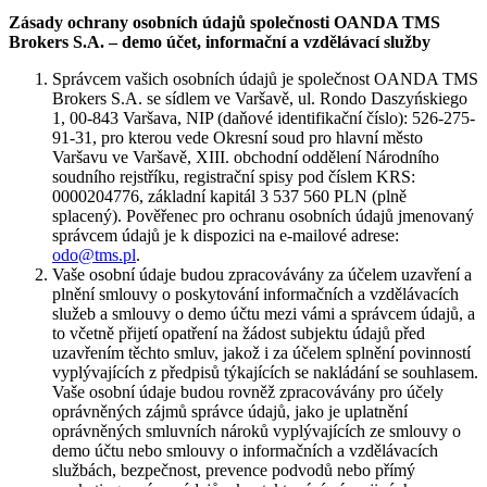
Zásady ochrany osobních údajů společnosti OANDA TMS
Brokers S.A. – demo účet, informační a vzdělávací služby
Správcem vašich osobních údajů je společnost OANDA TMS
Brokers S.A. se sídlem ve Varšavě, ul. Rondo Daszyńskiego
1, 00-843 Varšava, NIP (daňové identifikační číslo): 526-275-
91-31, pro kterou vede Okresní soud pro hlavní město
Varšavu ve Varšavě, XIII. obchodní oddělení Národního
soudního rejstříku, registrační spisy pod číslem KRS:
0000204776, základní kapitál 3 537 560 PLN (plně
splacený). Pověřenec pro ochranu osobních údajů jmenovaný
správcem údajů je k dispozici na e-mailové adrese:
odo@tms.pl
.
Vaše osobní údaje budou zpracovávány za účelem uzavření a
plnění smlouvy o poskytování informačních a vzdělávacích
služeb a smlouvy o demo účtu mezi vámi a správcem údajů, a
to včetně přijetí opatření na žádost subjektu údajů před
uzavřením těchto smluv, jakož i za účelem splnění povinností
vyplývajících z předpisů týkajících se nakládání se souhlasem.
Vaše osobní údaje budou rovněž zpracovávány pro účely
oprávněných zájmů správce údajů, jako je uplatnění
oprávněných smluvních nároků vyplývajících ze smlouvy o
demo účtu nebo smlouvy o informačních a vzdělávacích
službách, bezpečnost, prevence podvodů nebo přímý