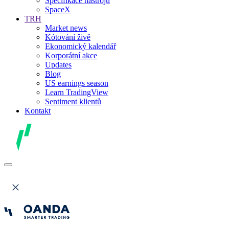
Specifikace nástrojů
SpaceX
TRH
Market news
Kótování živě
Ekonomický kalendář
Korporátní akce
Updates
Blog
US earnings season
Learn TradingView
Sentiment klientů
Kontakt