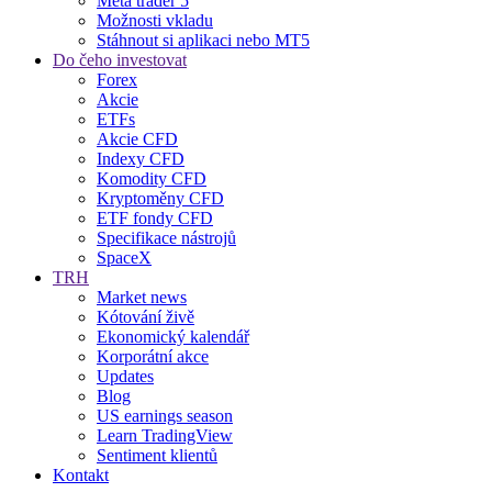
Meta trader 5
Možnosti vkladu
Stáhnout si aplikaci nebo MT5
Do čeho investovat
Forex
Akcie
ETFs
Akcie CFD
Indexy CFD
Komodity CFD
Kryptoměny CFD
ETF fondy CFD
Specifikace nástrojů
SpaceX
TRH
Market news
Kótování živě
Ekonomický kalendář
Korporátní akce
Updates
Blog
US earnings season
Learn TradingView
Sentiment klientů
Kontakt