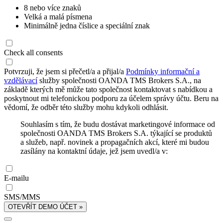
8 nebo více znaků
Velká a malá písmena
Minimálně jedna číslice a speciální znak
Check all consents
Potvrzuji, že jsem si přečetl/a a přijal/a
Podmínky informační a
vzdělávací
služby společnosti OANDA TMS Brokers S.A., na
základě kterých mě může tato společnost kontaktovat s nabídkou a
poskytnout mi telefonickou podporu za účelem správy účtu. Beru na
vědomí, že odběr této služby mohu kdykoli odhlásit.
Souhlasím s tím, že budu dostávat marketingové informace od
společnosti OANDA TMS Brokers S.A. týkající se produktů
a služeb, např. novinek a propagačních akcí, které mi budou
zasílány na kontaktní údaje, jež jsem uvedl/a v:
E-mailu
SMS/MMS
OTEVŘÍT DEMO ÚČET »