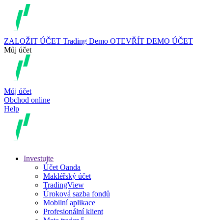
ZALOŽIT ÚČET
Trading
Demo
OTEVŘÍT DEMO ÚČET
Můj účet
Můj účet
Obchod online
Help
Investujte
Účet Oanda
Makléřský účet
TradingView
Úroková sazba fondů
Mobilní aplikace
Profesionální klient