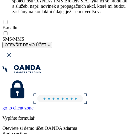
společnosti OANDA TMS Brokers S.A. týkající se produktů
a služeb, např. novinek a propagačních akcí, které mi budou
zasílány na kontaktní údaje, jež jsem uvedl/a v:
E-mailu
SMS/MMS
OTEVŘÍT DEMO ÚČET »
go to client zone
Vyplňte formulář
Otevřete si demo účet OANDA zdarma
Rodo section