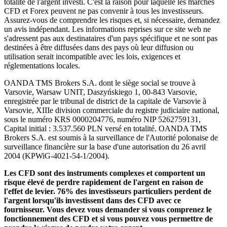
totalité de l'argent investi. C'est la raison pour laquelle les marchés
CFD et Forex peuvent ne pas convenir à tous les investisseurs.
Assurez-vous de comprendre les risques et, si nécessaire, demandez
un avis indépendant. Les informations reprises sur ce site web ne
s'adressent pas aux destinataires d'un pays spécifique et ne sont pas
destinées à être diffusées dans des pays où leur diffusion ou
utilisation serait incompatible avec les lois, exigences et
réglementations locales.
OANDA TMS Brokers S.A. dont le siège social se trouve à
Varsovie, Warsaw UNIT, Daszyńskiego 1, 00-843 Varsovie,
enregistrée par le tribunal de district de la capitale de Varsovie à
Varsovie, XIIIe division commerciale du registre judiciaire national,
sous le numéro KRS 0000204776, numéro NIP 5262759131,
Capital initial : 3.537.560 PLN versé en totalité. OANDA TMS
Brokers S.A. est soumis à la surveillance de l'Autorité polonaise de
surveillance financière sur la base d'une autorisation du 26 avril
2004 (KPWiG-4021-54-1/2004).
Les CFD sont des instruments complexes et comportent un
risque élevé de perdre rapidement de l'argent en raison de
l'effet de levier. 76% des investisseurs particuliers perdent de
l'argent lorsqu'ils investissent dans des CFD avec ce
fournisseur. Vous devez vous demander si vous comprenez le
fonctionnement des CFD et si vous pouvez vous permettre de