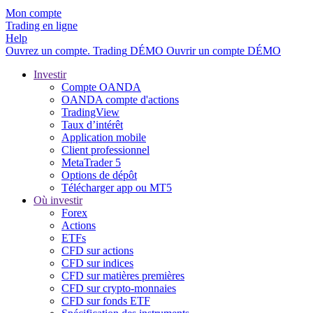
Mon compte
Trading en ligne
Help
Ouvrez un compte.
Trading
DÉMO
Ouvrir un compte DÉMO
Investir
Compte OANDA
OANDA compte d'actions
TradingView
Taux d’intérêt
Application mobile
Client professionnel
MetaTrader 5
Options de dépôt
Télécharger app ou MT5
Où investir
Forex
Actions
ETFs
CFD sur actions
CFD sur indices
CFD sur matières premières
CFD sur crypto-monnaies
CFD sur fonds ETF