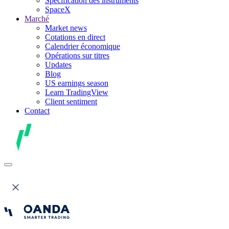
Spécification des instruments
SpaceX
Marché
Market news
Cotations en direct
Calendrier économique
Opérations sur titres
Updates
Blog
US earnings season
Learn TradingView
Client sentiment
Contact