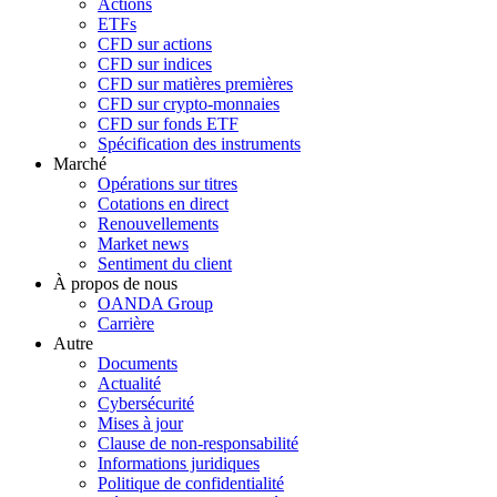
Actions
ETFs
CFD sur actions
CFD sur indices
CFD sur matières premières
CFD sur crypto-monnaies
CFD sur fonds ETF
Spécification des instruments
Marché
Opérations sur titres
Cotations en direct
Renouvellements
Market news
Sentiment du client
À propos de nous
OANDA Group
Carrière
Autre
Documents
Actualité
Cybersécurité
Mises à jour
Clause de non-responsabilité
Informations juridiques
Politique de confidentialité