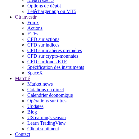
MetaTrader 5
Options de dépôt
Télécharger app ou MT5
Où investir
Forex
Actions
ETFs
CFD sur actions
CFD sur indices
CFD sur matières premières
CFD sur crypto-monnaies
CFD sur fonds ETF
Spécification des instruments
SpaceX
Marché
Market news
Cotations en direct
Calendrier économique
Opérations sur titres
Updates
Blog
US earnings season
Learn TradingView
Client sentiment
Contact