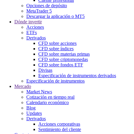
Cliente profesional
Opciones de depósito
MetaTrader 5
Descargar la aplicación o MT5
Dónde invertir
Acciones
ETFs
Derivados
CFD sobre acciones
CFD sobre índices
CFD sobre materias primas
CFD sobre criptomonedas
CFD sobre fondos ETF
Divisas
Especificación de instrumentos derivados
Especificación de instrumentos
Mercado
Market News
Cotización en tiempo real
Calendario económico
Blog
Updates
Derivados
Acciones corporativas
Sentimiento del cliente