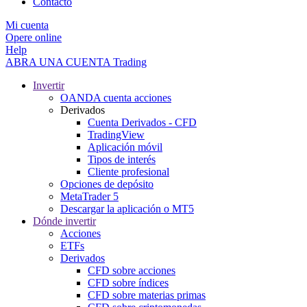
Contacto
Mi cuenta
Opere online
Help
ABRA UNA CUENTA
Trading
Invertir
OANDA cuenta acciones
Derivados
Cuenta Derivados - CFD
TradingView
Aplicación móvil
Tipos de interés
Cliente profesional
Opciones de depósito
MetaTrader 5
Descargar la aplicación o MT5
Dónde invertir
Acciones
ETFs
Derivados
CFD sobre acciones
CFD sobre índices
CFD sobre materias primas