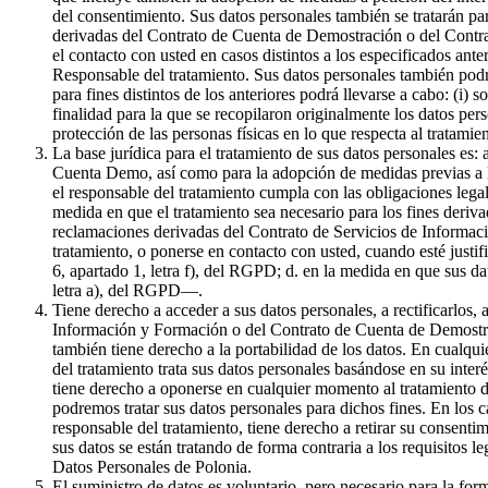
del consentimiento. Sus datos personales también se tratarán par
derivadas del Contrato de Cuenta de Demostración o del Contrat
el contacto con usted en casos distintos a los especificados ante
Responsable del tratamiento. Sus datos personales también podr
para fines distintos de los anteriores podrá llevarse a cabo: (i) 
finalidad para la que se recopilaron originalmente los datos pe
protección de las personas físicas en lo que respecta al tratami
La base jurídica para el tratamiento de sus datos personales es:
Cuenta Demo, así como para la adopción de medidas previas a la 
el responsable del tratamiento cumpla con las obligaciones legale
medida en que el tratamiento sea necesario para los fines derivad
reclamaciones derivadas del Contrato de Servicios de Informaci
tratamiento, o ponerse en contacto con usted, cuando esté justif
6, apartado 1, letra f), del RGPD; d. en la medida en que sus da
letra a), del RGPD—.
Tiene derecho a acceder a sus datos personales, a rectificarlos, 
Información y Formación o del Contrato de Cuenta de Demostració
también tiene derecho a la portabilidad de los datos. En cualqui
del tratamiento trata sus datos personales basándose en su inter
tiene derecho a oponerse en cualquier momento al tratamiento de
podremos tratar sus datos personales para dichos fines. En los c
responsable del tratamiento, tiene derecho a retirar su consenti
sus datos se están tratando de forma contraria a los requisitos l
Datos Personales de Polonia.
El suministro de datos es voluntario, pero necesario para la f