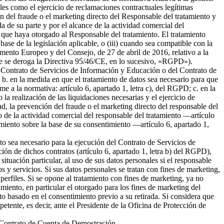
ales como el ejercicio de reclamaciones contractuales legítimas
 del fraude o el marketing directo del Responsable del tratamiento y
da de su parte y por el alcance de la actividad comercial del
 que haya otorgado al Responsable del tratamiento. El tratamiento
 base de la legislación aplicable, o (iii) cuando sea compatible con la
amento Europeo y del Consejo, de 27 de abril de 2016, relativo a la
l que se deroga la Directiva 95/46/CE, en lo sucesivo, «RGPD»).
del Contrato de Servicios de Información y Educación o del Contrato de
b. en la medida en que el tratamiento de datos sea necesario para que
me a la normativa: artículo 6, apartado 1, letra c), del RGPD; c. en la
la realización de las liquidaciones necesarias y el ejercicio de
 la prevención del fraude o el marketing directo del responsable del
to de la actividad comercial del responsable del tratamiento —artículo
tamiento sobre la base de su consentimiento —artículo 6, apartado 1,
nto sea necesario para la ejecución del Contrato de Servicios de
ión de dichos contratos (artículo 6, apartado 1, letra b) del RGPD),
tuación particular, al uso de sus datos personales si el responsable
s y servicios. Si sus datos personales se tratan con fines de marketing,
erfiles. Si se opone al tratamiento con fines de marketing, ya no
miento, en particular el otorgado para los fines de marketing del
nto basado en el consentimiento previo a su retirada. Si considera que
petente, es decir, ante el Presidente de la Oficina de Protección de
el Contrato de Cuenta de Demostración.