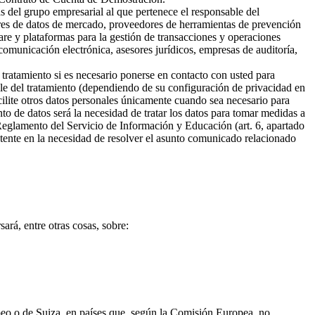
s del grupo empresarial al que pertenece el responsable del
ores de datos de mercado, proveedores de herramientas de prevención
are y plataformas para la gestión de transacciones y operaciones
omunicación electrónica, asesores jurídicos, empresas de auditoría,
 tratamiento si es necesario ponerse en contacto con usted para
ble del tratamiento (dependiendo de su configuración de privacidad en
cilite otros datos personales únicamente cuando sea necesario para
ento de datos será la necesidad de tratar los datos para tomar medidas a
 Reglamento del Servicio de Información y Educación (art. 6, apartado
sistente en la necesidad de resolver el asunto comunicado relacionado
ará, entre otras cosas, sobre:
opeo o de Suiza, en países que, según la Comisión Europea, no