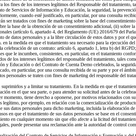
a los fines de los intereses legítimos del Responsable del tratamiento, t
o de Servicios de Información y Educación, la seguridad, la prevención
riormente, cuando esté justificado, en particular, por una consulta recibi
án ser tratados con fines de marketing sobre la base del consentimiento
sobre la base de la obtención de un consentimiento adicional, (ii) sobre la
rsonales (artículo 6, apartado 4, del Reglamento (UE) 2016/679 del Parl
ento de datos personales y a la libre circulación de estos datos y por e
 a. en la medida en que el tratamiento sea necesario para la ejecución 
celebración de un contrato: artículo 6, apartado 1, letra b) del RGPD; 
s que le incumben, consistentes, en particular, en el tratamiento confor
os de los intereses legítimos del responsable del tratamiento, tales como 
ón y Educación o del Contrato de Cuenta Demo celebrados, la seguridad,
icado, en particular, por una consulta recibida de su parte y por el ámbi
tos personales se traten con fines de marketing del responsable del tra
a suprimirlos y a limitar su tratamiento. En la medida en que el tratamie
n en el que sea parte, o para atender su solicitud antes de la celebrac
er momento, tiene derecho a oponerse, por motivos relacionados con su si
és legítimo, por ejemplo, en relación con la comercialización de producto
 sus datos personales para dicho marketing, incluida la elaboración de p
asos en que el tratamiento de sus datos personales se base en el consenti
miento en cualquier momento sin que ello afecte a la licitud del tratamie
egales, puede presentar una reclamación ante la autoridad de control com
ormalización del Contrato de Servicios de Información y Formación y d