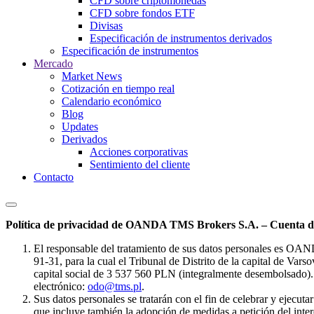
CFD sobre criptomonedas
CFD sobre fondos ETF
Divisas
Especificación de instrumentos derivados
Especificación de instrumentos
Mercado
Market News
Cotización en tiempo real
Calendario económico
Blog
Updates
Derivados
Acciones corporativas
Sentimiento del cliente
Contacto
Política de privacidad de OANDA TMS Brokers S.A. – Cuenta de
El responsable del tratamiento de sus datos personales es OA
91-31, para la cual el Tribunal de Distrito de la capital de Va
capital social de 3 537 560 PLN (integralmente desembolsado). 
electrónico:
odo@tms.pl
.
Sus datos personales se tratarán con el fin de celebrar y ejecut
que incluye también la adopción de medidas a petición del intere