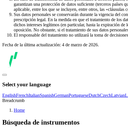
garantizan una protección de datos suficiente (terceros países q
aplicable, entre los que se incluyen, entre otros, las «cláusulas
Sus datos personales se conservarán durante la vigencia del con
prescripción legal. En la medida en que el tratamiento de los dat
dichos intereses legítimos (en particular, hasta la expiración de
oposición. No obstante, si el tratamiento de sus datos personal
El responsable del tratamiento no utilizará la toma de decision
Fecha de la última actualización: 4 de marzo de 2026.
Select your language
English
French
Italian
Spanish
German
Portuguese
Dutch
Czech
Latvian
L
Breadcrumb
Home
Búsqueda de instrumentos