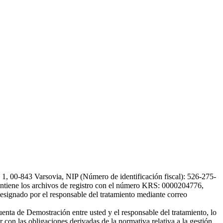
, 00-843 Varsovia, NIP (Número de identificación fiscal): 526-275-
, mantiene los archivos de registro con el número KRS: 0000204776,
esignado por el responsable del tratamiento mediante correo
uenta de Demostración entre usted y el responsable del tratamiento, lo
 con las obligaciones derivadas de la normativa relativa a la gestión