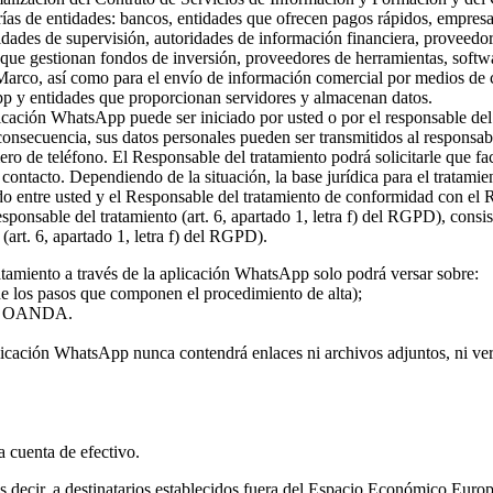
rías de entidades: bancos, entidades que ofrecen pagos rápidos, empresa
ridades de supervisión, autoridades de información financiera, proveed
s que gestionan fondos de inversión, proveedores de herramientas, softw
 Marco, así como para el envío de información comercial por medios de c
pp y entidades que proporcionan servidores y almacenan datos.
plicación WhatsApp puede ser iniciado por usted o por el responsable del
 consecuencia, sus datos personales pueden ser transmitidos al responsa
ro de teléfono. El Responsable del tratamiento podrá solicitarle que fa
l contacto. Dependiendo de la situación, la base jurídica para el tratami
rdo entre usted y el Responsable del tratamiento de conformidad con el
 responsable del tratamiento (art. 6, apartado 1, letra f) del RGPD), con
(art. 6, apartado 1, letra f) del RGPD).
atamiento a través de la aplicación WhatsApp solo podrá versar sobre:
 de los pasos que componen el procedimiento de alta);
o de OANDA.
licación WhatsApp nunca contendrá enlaces ni archivos adjuntos, ni vers
la cuenta de efectivo.
 es decir, a destinatarios establecidos fuera del Espacio Económico Eur