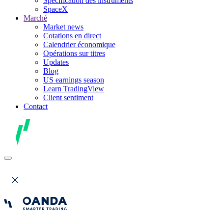
Spécification des instruments
SpaceX
Marché
Market news
Cotations en direct
Calendrier économique
Opérations sur titres
Updates
Blog
US earnings season
Learn TradingView
Client sentiment
Contact