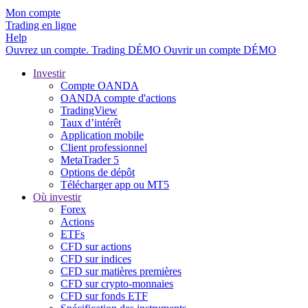
Mon compte
Trading en ligne
Help
Ouvrez un compte.
Trading
DÉMO
Ouvrir un compte DÉMO
Investir
Compte OANDA
OANDA compte d'actions
TradingView
Taux d’intérêt
Application mobile
Client professionnel
MetaTrader 5
Options de dépôt
Télécharger app ou MT5
Où investir
Forex
Actions
ETFs
CFD sur actions
CFD sur indices
CFD sur matières premières
CFD sur crypto-monnaies
CFD sur fonds ETF