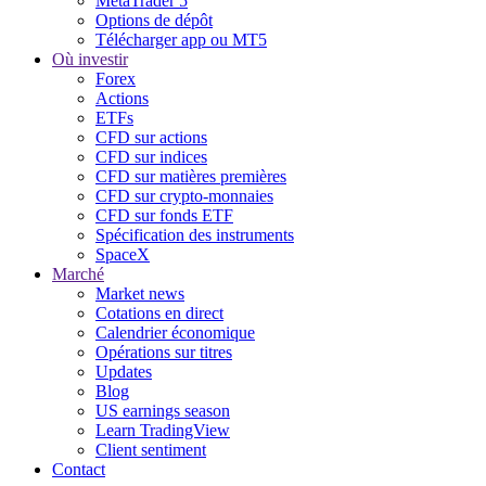
MetaTrader 5
Options de dépôt
Télécharger app ou MT5
Où investir
Forex
Actions
ETFs
CFD sur actions
CFD sur indices
CFD sur matières premières
CFD sur crypto-monnaies
CFD sur fonds ETF
Spécification des instruments
SpaceX
Marché
Market news
Cotations en direct
Calendrier économique
Opérations sur titres
Updates
Blog
US earnings season
Learn TradingView
Client sentiment
Contact