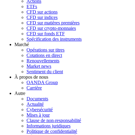
Actions
ETFs
CFD sur actions
CFD sur indices
CFD sur matières premières
CFD sur crypto-monnaies
CFD sur fonds ETF
Spécification des instruments
Marché
Opérations sur titres
Cotations en direct
Renouvellements
Market news
Sentiment du client
À propos de nous
OANDA Group
Carrière
Autre
Documents
Actualité
Cybersécurité
Mises à jour
Clause de non-responsabilité
Informations juridiques
Politique de confidentialité