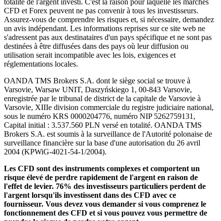
totalité de l'argent investi. C'est la raison pour laquelle les marchés
CFD et Forex peuvent ne pas convenir à tous les investisseurs.
Assurez-vous de comprendre les risques et, si nécessaire, demandez
un avis indépendant. Les informations reprises sur ce site web ne
s'adressent pas aux destinataires d'un pays spécifique et ne sont pas
destinées à être diffusées dans des pays où leur diffusion ou
utilisation serait incompatible avec les lois, exigences et
réglementations locales.
OANDA TMS Brokers S.A. dont le siège social se trouve à
Varsovie, Warsaw UNIT, Daszyńskiego 1, 00-843 Varsovie,
enregistrée par le tribunal de district de la capitale de Varsovie à
Varsovie, XIIIe division commerciale du registre judiciaire national,
sous le numéro KRS 0000204776, numéro NIP 5262759131,
Capital initial : 3.537.560 PLN versé en totalité. OANDA TMS
Brokers S.A. est soumis à la surveillance de l'Autorité polonaise de
surveillance financière sur la base d'une autorisation du 26 avril
2004 (KPWiG-4021-54-1/2004).
Les CFD sont des instruments complexes et comportent un
risque élevé de perdre rapidement de l'argent en raison de
l'effet de levier. 76% des investisseurs particuliers perdent de
l'argent lorsqu'ils investissent dans des CFD avec ce
fournisseur. Vous devez vous demander si vous comprenez le
fonctionnement des CFD et si vous pouvez vous permettre de