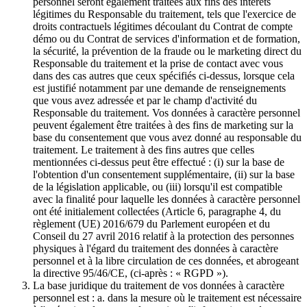
personnel seront également traitées aux fins des intérêts
légitimes du Responsable du traitement, tels que l'exercice de
droits contractuels légitimes découlant du Contrat de compte
démo ou du Contrat de services d'information et de formation,
la sécurité, la prévention de la fraude ou le marketing direct du
Responsable du traitement et la prise de contact avec vous
dans des cas autres que ceux spécifiés ci-dessus, lorsque cela
est justifié notamment par une demande de renseignements
que vous avez adressée et par le champ d'activité du
Responsable du traitement. Vos données à caractère personnel
peuvent également être traitées à des fins de marketing sur la
base du consentement que vous avez donné au responsable du
traitement. Le traitement à des fins autres que celles
mentionnées ci-dessus peut être effectué : (i) sur la base de
l'obtention d'un consentement supplémentaire, (ii) sur la base
de la législation applicable, ou (iii) lorsqu'il est compatible
avec la finalité pour laquelle les données à caractère personnel
ont été initialement collectées (Article 6, paragraphe 4, du
règlement (UE) 2016/679 du Parlement européen et du
Conseil du 27 avril 2016 relatif à la protection des personnes
physiques à l'égard du traitement des données à caractère
personnel et à la libre circulation de ces données, et abrogeant
la directive 95/46/CE, (ci-après : « RGPD »).
La base juridique du traitement de vos données à caractère
personnel est : a. dans la mesure où le traitement est nécessaire