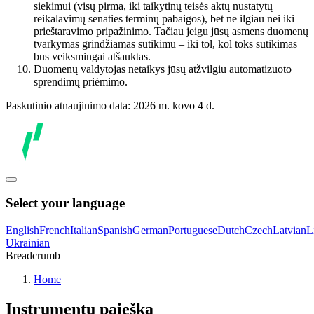
siekimui (visų pirma, iki taikytinų teisės aktų nustatytų
reikalavimų senaties terminų pabaigos), bet ne ilgiau nei iki
prieštaravimo pripažinimo. Tačiau jeigu jūsų asmens duomenų
tvarkymas grindžiamas sutikimu – iki tol, kol toks sutikimas
bus veiksmingai atšauktas.
Duomenų valdytojas netaikys jūsų atžvilgiu automatizuoto
sprendimų priėmimo.
Paskutinio atnaujinimo data: 2026 m. kovo 4 d.
Select your language
English
French
Italian
Spanish
German
Portuguese
Dutch
Czech
Latvian
L
Ukrainian
Breadcrumb
Home
Instrumentų paieška