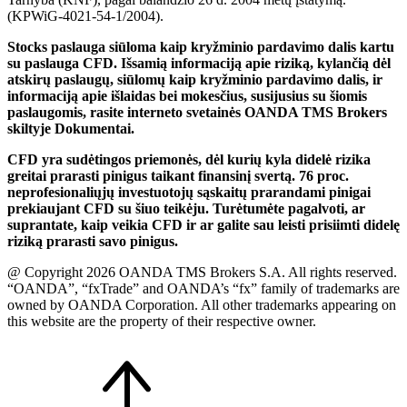
(KPWiG-4021-54-1/2004).
Stocks paslauga siūloma kaip kryžminio pardavimo dalis kartu
su paslauga CFD. Išsamią informaciją apie riziką, kylančią dėl
atskirų paslaugų, siūlomų kaip kryžminio pardavimo dalis, ir
informaciją apie išlaidas bei mokesčius, susijusius su šiomis
paslaugomis, rasite interneto svetainės OANDA TMS Brokers
skiltyje Dokumentai.
CFD yra sudėtingos priemonės, dėl kurių kyla didelė rizika
greitai prarasti pinigus taikant finansinį svertą. 76 proc.
neprofesionaliųjų investuotojų sąskaitų prarandami pinigai
prekiaujant CFD su šiuo teikėju. Turėtumėte pagalvoti, ar
suprantate, kaip veikia CFD ir ar galite sau leisti prisiimti didelę
riziką prarasti savo pinigus.
@ Copyright 2026 OANDA TMS Brokers S.A. All rights reserved.
“OANDA”, “fxTrade” and OANDA’s “fx” family of trademarks are
owned by OANDA Corporation. All other trademarks appearing on
this website are the property of their respective owner.