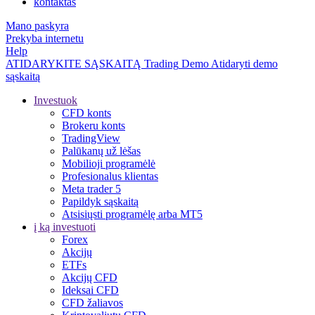
kontaktas
Mano paskyra
Prekyba internetu
Help
ATIDARYKITE SĄSKAITĄ
Trading
Demo
Atidaryti demo
sąskaitą
Investuok
CFD konts
Brokeru konts
TradingView
Palūkanų už lėšas
Mobilioji programėlė
Profesionalus klientas
Meta trader 5
Papildyk sąskaitą
Atsisiųsti programėlę arba MT5
į ką investuoti
Forex
Akcijų
ETFs
Akcijų CFD
Ideksai CFD
CFD žaliavos