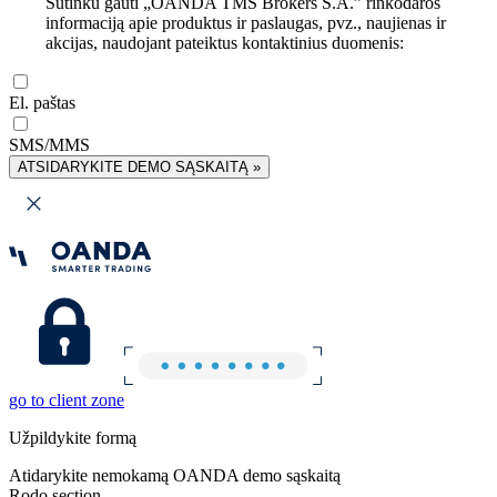
Sutinku gauti „OANDA TMS Brokers S.A.” rinkodaros
informaciją apie produktus ir paslaugas, pvz., naujienas ir
akcijas, naudojant pateiktus kontaktinius duomenis:
El. paštas
SMS/MMS
ATSIDARYKITE DEMO SĄSKAITĄ »
go to client zone
Užpildykite formą
Atidarykite nemokamą OANDA demo sąskaitą
Rodo section