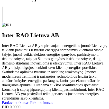
Inter RAO Lietuva AB
Inter RAO Lietuva AB yra pirmaujanti energetikos įmonė Lietuvoje,
teikianti patikimus ir tvarius energijos sprendimus klientams visoje
šalyje. Įmonė veikia elektros energijos gamybos, paskirstymo ir
tiekimo srityse, taip pat šilumos gamybos ir tiekimo srityse, daug
dėmesio skirdama inovacijoms ir efektyvumui. Inter RAO Lietuva
AB yra įsipareigojusi tenkinti savo klientų energijos poreikius,
skatindama aplinkos tvarumą ir socialinę atsakomybę. Įmonės
moderniausi įrenginiai ir pažangios technologijos leidžia teikti
aukštos kokybės energijos paslaugas, kurios yra ekonomiškos ir
draugiškos aplinkai. Turėdama aukštos kvalifikacijos specialistų
komandą ir stiprų įsipareigojimą klientų pasitenkinimui, Inter RAO
Lietuva AB yra pasiryžusi teikti geriausius įmanomus energijos
sprendimus savo klientams.
Pardavimo kursas
Pirkimo kursas
BID
0.0000