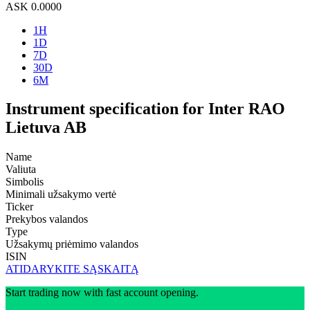
ASK
0.0000
1H
1D
7D
30D
6M
Instrument specification for Inter RAO
Lietuva AB
Name
Valiuta
Simbolis
Minimali užsakymo vertė
Ticker
Prekybos valandos
Type
Užsakymų priėmimo valandos
ISIN
ATIDARYKITE SĄSKAITĄ
Start trading now with fast account opening.