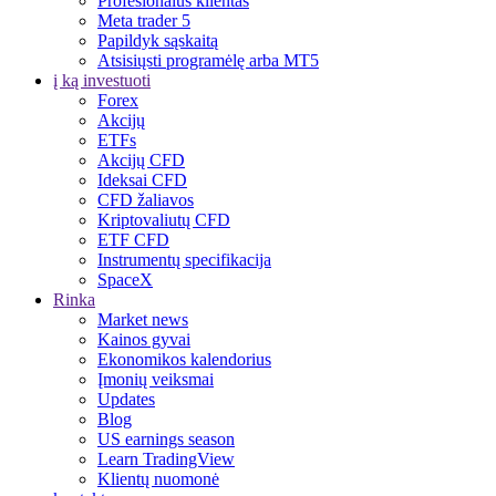
Profesionalus klientas
Meta trader 5
Papildyk sąskaitą
Atsisiųsti programėlę arba MT5
į ką investuoti
Forex
Akcijų
ETFs
Akcijų CFD
Ideksai CFD
CFD žaliavos
Kriptovaliutų CFD
ETF CFD
Instrumentų specifikacija
SpaceX
Rinka
Market news
Kainos gyvai
Ekonomikos kalendorius
Įmonių veiksmai
Updates
Blog
US earnings season
Learn TradingView
Klientų nuomonė