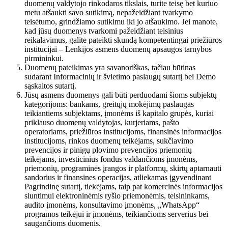
duomenų valdytojo rinkodaros tikslais, turite teisę bet kuriuo
metu atšaukti savo sutikimą, nepažeidžiant tvarkymo
teisėtumo, grindžiamo sutikimu iki jo atšaukimo. Jei manote,
kad jūsų duomenys tvarkomi pažeidžiant teisinius
reikalavimus, galite pateikti skundą kompetentingai priežiūros
institucijai – Lenkijos asmens duomenų apsaugos tarnybos
pirmininkui.
Duomenų pateikimas yra savanoriškas, tačiau būtinas
sudarant Informacinių ir švietimo paslaugų sutartį bei Demo
sąskaitos sutartį.
Jūsų asmens duomenys gali būti perduodami šioms subjektų
kategorijoms: bankams, greitųjų mokėjimų paslaugas
teikiantiems subjektams, įmonėms iš kapitalo grupės, kuriai
priklauso duomenų valdytojas, kurjeriams, pašto
operatoriams, priežiūros institucijoms, finansinės informacijos
institucijoms, rinkos duomenų teikėjams, sukčiavimo
prevencijos ir pinigų plovimo prevencijos priemonių
teikėjams, investicinius fondus valdančioms įmonėms,
priemonių, programinės įrangos ir platformų, skirtų aptarnauti
sandorius ir finansines operacijas, atliekamas įgyvendinant
Pagrindinę sutartį, tiekėjams, taip pat komercinės informacijos
siuntimui elektroninėmis ryšio priemonėmis, teisininkams,
audito įmonėms, konsultavimo įmonėms, „WhatsApp“
programos teikėjui ir įmonėms, teikiančioms serverius bei
saugančioms duomenis.