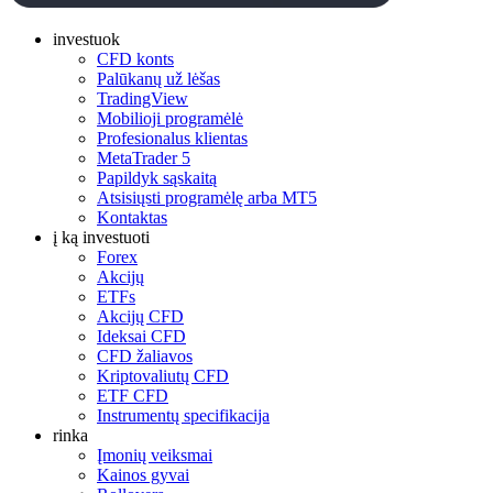
investuok
CFD konts
Palūkanų už lėšas
TradingView
Mobilioji programėlė
Profesionalus klientas
MetaTrader 5
Papildyk sąskaitą
Atsisiųsti programėlę arba MT5
Kontaktas
į ką investuoti
Forex
Akcijų
ETFs
Akcijų CFD
Ideksai CFD
CFD žaliavos
Kriptovaliutų CFD
ETF CFD
Instrumentų specifikacija
rinka
Įmonių veiksmai
Kainos gyvai