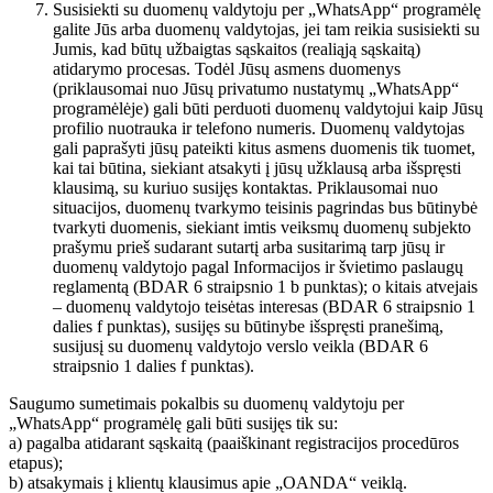
Susisiekti su duomenų valdytoju per „WhatsApp“ programėlę
galite Jūs arba duomenų valdytojas, jei tam reikia susisiekti su
Jumis, kad būtų užbaigtas sąskaitos (realiąją sąskaitą)
atidarymo procesas. Todėl Jūsų asmens duomenys
(priklausomai nuo Jūsų privatumo nustatymų „WhatsApp“
programėlėje) gali būti perduoti duomenų valdytojui kaip Jūsų
profilio nuotrauka ir telefono numeris. Duomenų valdytojas
gali paprašyti jūsų pateikti kitus asmens duomenis tik tuomet,
kai tai būtina, siekiant atsakyti į jūsų užklausą arba išspręsti
klausimą, su kuriuo susijęs kontaktas. Priklausomai nuo
situacijos, duomenų tvarkymo teisinis pagrindas bus būtinybė
tvarkyti duomenis, siekiant imtis veiksmų duomenų subjekto
prašymu prieš sudarant sutartį arba susitarimą tarp jūsų ir
duomenų valdytojo pagal Informacijos ir švietimo paslaugų
reglamentą (BDAR 6 straipsnio 1 b punktas); o kitais atvejais
– duomenų valdytojo teisėtas interesas (BDAR 6 straipsnio 1
dalies f punktas), susijęs su būtinybe išspręsti pranešimą,
susijusį su duomenų valdytojo verslo veikla (BDAR 6
straipsnio 1 dalies f punktas).
Saugumo sumetimais pokalbis su duomenų valdytoju per
„WhatsApp“ programėlę gali būti susijęs tik su:
a) pagalba atidarant sąskaitą (paaiškinant registracijos procedūros
etapus);
b) atsakymais į klientų klausimus apie „OANDA“ veiklą.