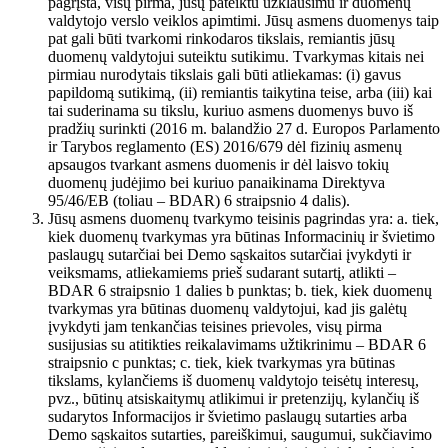
pagrįsta, visų pirma, jūsų pateiktu užklausimu ir duomenų
valdytojo verslo veiklos apimtimi. Jūsų asmens duomenys taip
pat gali būti tvarkomi rinkodaros tikslais, remiantis jūsų
duomenų valdytojui suteiktu sutikimu. Tvarkymas kitais nei
pirmiau nurodytais tikslais gali būti atliekamas: (i) gavus
papildomą sutikimą, (ii) remiantis taikytina teise, arba (iii) kai
tai suderinama su tikslu, kuriuo asmens duomenys buvo iš
pradžių surinkti (2016 m. balandžio 27 d. Europos Parlamento
ir Tarybos reglamento (ES) 2016/679 dėl fizinių asmenų
apsaugos tvarkant asmens duomenis ir dėl laisvo tokių
duomenų judėjimo bei kuriuo panaikinama Direktyva
95/46/EB (toliau – BDAR) 6 straipsnio 4 dalis).
Jūsų asmens duomenų tvarkymo teisinis pagrindas yra: a. tiek,
kiek duomenų tvarkymas yra būtinas Informacinių ir švietimo
paslaugų sutarčiai bei Demo sąskaitos sutarčiai įvykdyti ir
veiksmams, atliekamiems prieš sudarant sutartį, atlikti –
BDAR 6 straipsnio 1 dalies b punktas; b. tiek, kiek duomenų
tvarkymas yra būtinas duomenų valdytojui, kad jis galėtų
įvykdyti jam tenkančias teisines prievoles, visų pirma
susijusias su atitikties reikalavimams užtikrinimu – BDAR 6
straipsnio c punktas; c. tiek, kiek tvarkymas yra būtinas
tikslams, kylančiems iš duomenų valdytojo teisėtų interesų,
pvz., būtinų atsiskaitymų atlikimui ir pretenzijų, kylančių iš
sudarytos Informacijos ir švietimo paslaugų sutarties arba
Demo sąskaitos sutarties, pareiškimui, saugumui, sukčiavimo