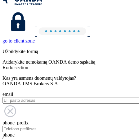
go to client zone
Užpildykite formą
Atidarykite nemokamą OANDA demo sąskaitą
Rodo section
Kas yra asmens duomenų valdytojas?
OANDA TMS Brokers S.A.
email
phone_prefix
phone