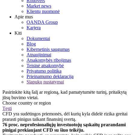
Rollovers
Market news
Klientų nuomonė
Apie mus
OANDA Group
Karjera
Kiti
Dokumentai
Blog
Kibernetinis saugumas
Atnaujinimai
Atsakomybės ribojimas
Teisinė atsakomybė
Privatumo politika
Prieinamumo deklaracija
Slapukų nustatymai
Pasirinkite kitą šalį ar regioną, kad pamatytumėte turinį, pritaikytą
jūsų buvimo vietai.
Choose country or region
Tęsti
CFD yra sudėtingos priemonės, dėl kurių kyla didelė rizika greitai
prarasti pinigus taikant finansinį svertą.
76 proc. neprofesionaliųjų investuotojų sąskaitų prarandami
pinigai prekiaujant CFD su šiuo teikėju.