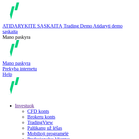
ATIDARYKITE SĄSKAITĄ
Trading
Demo
Atidaryti demo
sąskaitą
Mano paskyra
Mano paskyra
Prekyba internetu
Help
Investuok
CFD konts
Brokeru konts
TradingView
Palūkanų už lėšas
Mobilioji programėlė