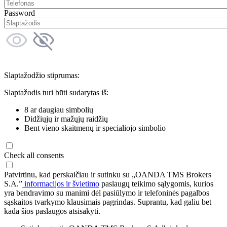
Password
Slaptažodžio stiprumas:
Slaptažodis turi būti sudarytas iš:
8 ar daugiau simbolių
Didžiųjų ir mažųjų raidžių
Bent vieno skaitmenų ir specialiojo simbolio
Check all consents
Patvirtinu, kad perskaičiau ir sutinku su „OANDA TMS Brokers
S.A.”
informacijos ir švietimo
paslaugų teikimo sąlygomis, kurios
yra bendravimo su manimi dėl pasiūlymo ir telefoninės pagalbos
sąskaitos tvarkymo klausimais pagrindas. Suprantu, kad galiu bet
kada šios paslaugos atsisakyti.