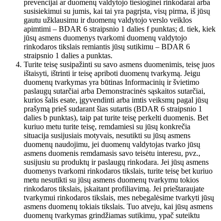
prevencijai ar duomenų valdytojo tiesioginei rinkodarai arba
susisiekimui su jumis, kai tai yra pagrįsta, visų pirma, iš jūsų
gautu užklausimu ir duomenų valdytojo verslo veiklos
apimtimi – BDAR 6 straipsnio 1 dalies f punktas; d. tiek, kiek
jūsų asmens duomenys tvarkomi duomenų valdytojo
rinkodaros tikslais remiantis jūsų sutikimu – BDAR 6
straipsnio 1 dalies a punktas.
Turite teisę susipažinti su savo asmens duomenimis, teisę juos
ištaisyti, ištrinti ir teisę apriboti duomenų tvarkymą. Jeigu
duomenų tvarkymas yra būtinas Informacinių ir švietimo
paslaugų sutarčiai arba Demonstracinės sąskaitos sutarčiai,
kurios šalis esate, įgyvendinti arba imtis veiksmų pagal jūsų
prašymą prieš sudarant šias sutartis (BDAR 6 straipsnio 1
dalies b punktas), taip pat turite teisę perkelti duomenis. Bet
kuriuo metu turite teisę, remdamiesi su jūsų konkrečia
situacija susijusiais motyvais, nesutikti su jūsų asmens
duomenų naudojimu, jei duomenų valdytojas tvarko jūsų
asmens duomenis remdamasis savo teisėtu interesu, pvz.,
susijusiu su produktų ir paslaugų rinkodara. Jei jūsų asmens
duomenys tvarkomi rinkodaros tikslais, turite teisę bet kuriuo
metu nesutikti su jūsų asmens duomenų tvarkymu tokios
rinkodaros tikslais, įskaitant profiliavimą. Jei prieštaraujate
tvarkymui rinkodaros tikslais, mes nebegalėsime tvarkyti jūsų
asmens duomenų tokiais tikslais. Tuo atveju, kai jūsų asmens
duomenų tvarkymas grindžiamas sutikimu, ypač suteiktu