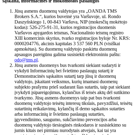
sąskaita, informacinės ir mokomosios paslaugos
Jūsų asmens duomenų valdytojas yra „OANDA TMS
Brokers S.A.“, kurios buveinė yra Varšuvoje, ul. Rondo
Daszyńskiego 1, 00-843 Varšuva, NIP (mokesčių mokėtojo
kodas): 526-275-91-31, kurios registracijos duomenis
Varšuvos apygardos teismas, Nacionalinio teismų registro
XIII komercinis skyrius, tvarko registracijos byloje Nr. KRS:
0000204776, akcinis kapitalas 3 537 560 PLN (visiškai
apmokėtas). Su duomenų valdytojo paskirtu duomenų
apsaugos pareigūnu galima susisiekti elektroniniu paštu:
odo@tms.pl
.
Jūsų asmens duomenys bus tvarkomi siekiant sudaryti ir
vykdyti Informacinių bei švietimo paslaugų sutartį ir
Demonstracinės sąskaitos sutartį tarp jūsų ir duomenų
valdytojo, įskaitant veiksmus, kurių imamasi duomenų
subjekto prašymu prieš sudarant šias sutartis, taip pat siekiant
įvykdyti įsipareigojimus, kylančius iš teisės aktų dėl sutikimo
tvarkymo. Jūsų asmens duomenys taip pat bus tvarkomi
duomenų valdytojo teisėtų interesų tikslais, pavyzdžiui, teisėtų
sutartinių reikalavimų, kylančių iš demo sąskaitos sutarties
arba informacinių ir švietimo paslaugų sutarties,
įgyvendinimo, saugumo, sukčiavimo prevencijos arba
duomenų valdytojo tiesioginės rinkodaros ir susisiekimo su
jumis kitais nei pirmiau nurodytais atvejais, kai tai yra