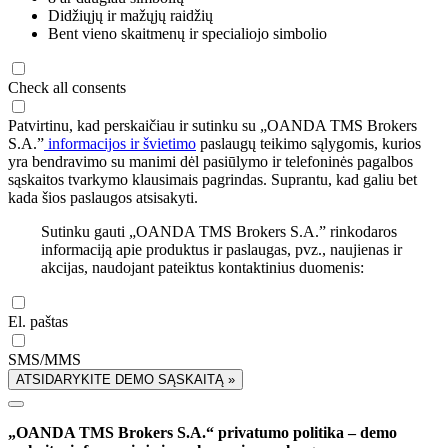
Didžiųjų ir mažųjų raidžių
Bent vieno skaitmenų ir specialiojo simbolio
Check all consents
Patvirtinu, kad perskaičiau ir sutinku su „OANDA TMS Brokers
S.A.”
informacijos ir švietimo
paslaugų teikimo sąlygomis, kurios
yra bendravimo su manimi dėl pasiūlymo ir telefoninės pagalbos
sąskaitos tvarkymo klausimais pagrindas. Suprantu, kad galiu bet
kada šios paslaugos atsisakyti.
Sutinku gauti „OANDA TMS Brokers S.A.” rinkodaros
informaciją apie produktus ir paslaugas, pvz., naujienas ir
akcijas, naudojant pateiktus kontaktinius duomenis:
El. paštas
SMS/MMS
ATSIDARYKITE DEMO SĄSKAITĄ »
„OANDA TMS Brokers S.A.“ privatumo politika – demo