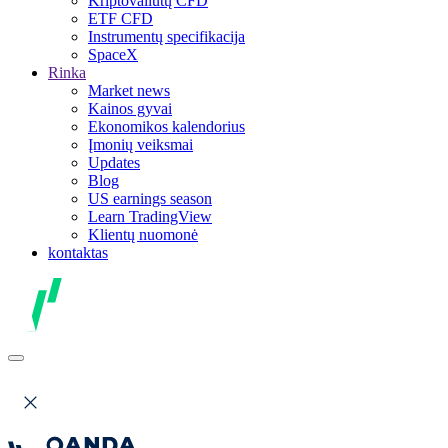
Kriptovaliutų CFD
ETF CFD
Instrumentų specifikacija
SpaceX
Rinka
Market news
Kainos gyvai
Ekonomikos kalendorius
Įmonių veiksmai
Updates
Blog
US earnings season
Learn TradingView
Klientų nuomonė
kontaktas