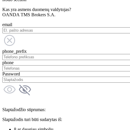
Kas yra asmens duomenų valdytojas?
OANDA TMS Brokers S.A.
email
phone_prefix
phone
Password
Slaptažodžio stiprumas:
Slaptažodis turi būti sudarytas iš:
8 ar daugiau simbolių