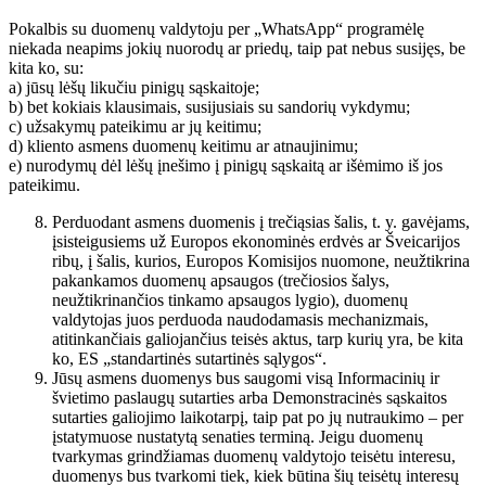
Pokalbis su duomenų valdytoju per „WhatsApp“ programėlę
niekada neapims jokių nuorodų ar priedų, taip pat nebus susijęs, be
kita ko, su:
a) jūsų lėšų likučiu pinigų sąskaitoje;
b) bet kokiais klausimais, susijusiais su sandorių vykdymu;
c) užsakymų pateikimu ar jų keitimu;
d) kliento asmens duomenų keitimu ar atnaujinimu;
e) nurodymų dėl lėšų įnešimo į pinigų sąskaitą ar išėmimo iš jos
pateikimu.
Perduodant asmens duomenis į trečiąsias šalis, t. y. gavėjams,
įsisteigusiems už Europos ekonominės erdvės ar Šveicarijos
ribų, į šalis, kurios, Europos Komisijos nuomone, neužtikrina
pakankamos duomenų apsaugos (trečiosios šalys,
neužtikrinančios tinkamo apsaugos lygio), duomenų
valdytojas juos perduoda naudodamasis mechanizmais,
atitinkančiais galiojančius teisės aktus, tarp kurių yra, be kita
ko, ES „standartinės sutartinės sąlygos“.
Jūsų asmens duomenys bus saugomi visą Informacinių ir
švietimo paslaugų sutarties arba Demonstracinės sąskaitos
sutarties galiojimo laikotarpį, taip pat po jų nutraukimo – per
įstatymuose nustatytą senaties terminą. Jeigu duomenų
tvarkymas grindžiamas duomenų valdytojo teisėtu interesu,
duomenys bus tvarkomi tiek, kiek būtina šių teisėtų interesų