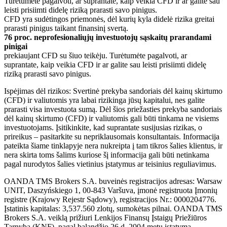
Turėtumėte pagalvoti, ar suprantate, kaip veikia CFD ir ar galite sau
leisti prisiimti didelę riziką prarasti savo pinigus.
CFD yra sudėtingos priemonės, dėl kurių kyla didelė rizika greitai
prarasti pinigus taikant finansinį svertą.
76 proc. neprofesionaliųjų investuotojų sąskaitų prarandami
pinigai
prekiaujant CFD su šiuo teikėju. Turėtumėte pagalvoti, ar
suprantate, kaip veikia CFD ir ar galite sau leisti prisiimti didelę
riziką prarasti savo pinigus.
Ispėjimas dėl rizikos: Svertinė prekyba sandoriais dėl kainų skirtumo
(CFD) ir valiutomis yra labai rizikinga jūsų kapitalui, nes galite
prarasti visa investuota sumą. Dėl šios priežasties prekyba sandoriais
dėl kainų skirtumo (CFD) ir valiutomis gali būti tinkama ne visiems
investuotojams. Įsitikinkite, kad suprantate susijusias rizikas, o
prireikus – pasitarkite su nepriklausomais konsultantais. Informacija
pateikta šiame tinklapyje nera nukreipta į tam tikros šalies klientus, ir
nera skirta toms šalims kuriose šį informacija gali būti netinkama
pagal nurodytos šalies vietinius įstatymus ar teisinius reguliavimus.
OANDA TMS Brokers S.A. buveinės registracijos adresas: Warsaw
UNIT, Daszyńskiego 1, 00-843 Varšuva, įmonė registruota Įmonių
registre (Krajowy Rejestr Sądowy), registracijos Nr.: 0000204776.
Įstatinis kapitalas: 3,537.560 zlotų, sumokėtas pilnai. OANDA TMS
Brokers S.A. veiklą prižiuri Lenkijos Finansų Įstaigų Priežiūros
Tarnyba (KNF), pagal balandžio 26 d. 2004 metų įstatymą.