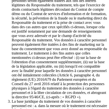
personnel seront également traitées aux fins des intérêts
légitimes du Responsable du traitement, tels que l'exercice de
droits contractuels légitimes découlant du Contrat de compte
démo ou du Contrat de services d'information et de formation,
la sécurité, la prévention de la fraude ou le marketing direct du
Responsable du traitement et la prise de contact avec vous
dans des cas autres que ceux spécifiés ci-dessus, lorsque cela
est justifié notamment par une demande de renseignements
que vous avez adressée et par le champ d'activité du
Responsable du traitement. Vos données à caractère personnel
peuvent également être traitées à des fins de marketing sur la
base du consentement que vous avez donné au responsable du
traitement. Le traitement à des fins autres que celles
mentionnées ci-dessus peut être effectué : (i) sur la base de
l'obtention d'un consentement supplémentaire, (ii) sur la base
de la législation applicable, ou (iii) lorsqu'il est compatible
avec la finalité pour laquelle les données à caractère personnel
ont été initialement collectées (Article 6, paragraphe 4, du
règlement (UE) 2016/679 du Parlement européen et du
Conseil du 27 avril 2016 relatif à la protection des personnes
physiques à l'égard du traitement des données à caractère
personnel et à la libre circulation de ces données, et abrogeant
la directive 95/46/CE, (ci-après : « RGPD »).
La base juridique du traitement de vos données à caractère
personnel est : a. dans la mesure où le traitement est nécessaire