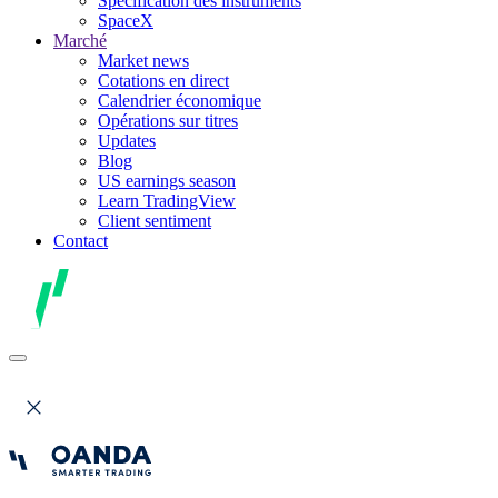
Spécification des instruments
SpaceX
Marché
Market news
Cotations en direct
Calendrier économique
Opérations sur titres
Updates
Blog
US earnings season
Learn TradingView
Client sentiment
Contact