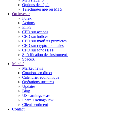
MetaTrader 5
Options de dépôt
Télécharger app ou MT5
Où investir
Forex
Actions
ETFs
CFD sur actions
CFD sur indices
CFD sur matières premières
CFD sur crypto-monnaies
CFD sur fonds ETF
Spécification des instruments
SpaceX
Marché
Market news
Cotations en direct
Calendrier économique
Opérations sur titres
Updates
Blog
US earnings season
Learn TradingView
Client sentiment
Contact