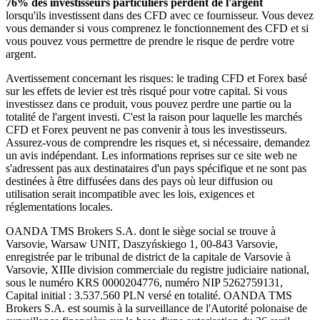
76% des investisseurs particuliers perdent de l'argent
lorsqu'ils investissent dans des CFD avec ce fournisseur. Vous devez
vous demander si vous comprenez le fonctionnement des CFD et si
vous pouvez vous permettre de prendre le risque de perdre votre
argent.
Avertissement concernant les risques: le trading CFD et Forex basé
sur les effets de levier est très risqué pour votre capital. Si vous
investissez dans ce produit, vous pouvez perdre une partie ou la
totalité de l'argent investi. C'est la raison pour laquelle les marchés
CFD et Forex peuvent ne pas convenir à tous les investisseurs.
Assurez-vous de comprendre les risques et, si nécessaire, demandez
un avis indépendant. Les informations reprises sur ce site web ne
s'adressent pas aux destinataires d'un pays spécifique et ne sont pas
destinées à être diffusées dans des pays où leur diffusion ou
utilisation serait incompatible avec les lois, exigences et
réglementations locales.
OANDA TMS Brokers S.A. dont le siège social se trouve à
Varsovie, Warsaw UNIT, Daszyńskiego 1, 00-843 Varsovie,
enregistrée par le tribunal de district de la capitale de Varsovie à
Varsovie, XIIIe division commerciale du registre judiciaire national,
sous le numéro KRS 0000204776, numéro NIP 5262759131,
Capital initial : 3.537.560 PLN versé en totalité. OANDA TMS
Brokers S.A. est soumis à la surveillance de l'Autorité polonaise de