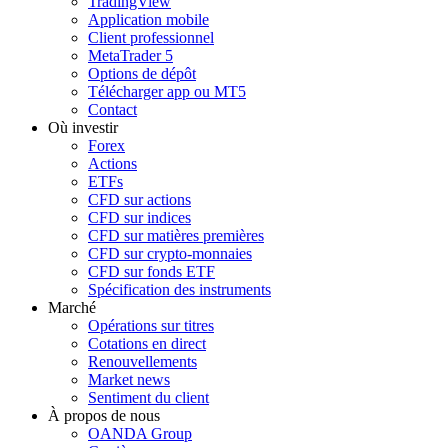
TradingView
Application mobile
Client professionnel
MetaTrader 5
Options de dépôt
Télécharger app ou MT5
Contact
Où investir
Forex
Actions
ETFs
CFD sur actions
CFD sur indices
CFD sur matières premières
CFD sur crypto-monnaies
CFD sur fonds ETF
Spécification des instruments
Marché
Opérations sur titres
Cotations en direct
Renouvellements
Market news
Sentiment du client
À propos de nous
OANDA Group