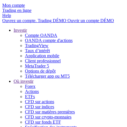
Mon compte
Trading en ligne
Help
Ouvrez un compte.
Trading
DÉMO
Ouvrir un compte DÉMO
Investir
Compte OANDA
OANDA compte d'actions
TradingView
Taux d’intérêt
Application mobile
Client professionnel
MetaTrader 5
Options de dépôt
Télécharger app ou MT5
Où investir
Forex
Actions
ETFs
CFD sur actions
CFD sur indices
CFD sur matières premières
CFD sur crypto-monnaies
CFD sur fonds ETF