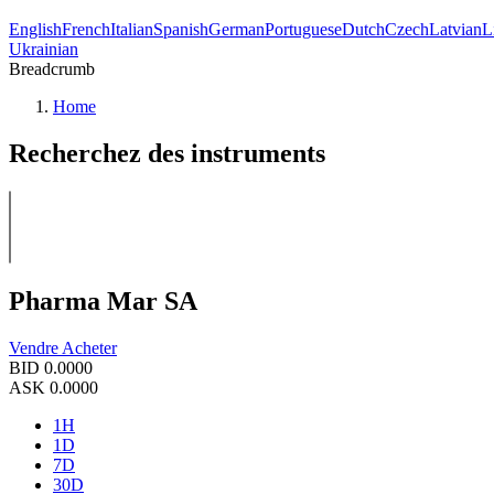
English
French
Italian
Spanish
German
Portuguese
Dutch
Czech
Latvian
L
Ukrainian
Breadcrumb
Home
Recherchez des instruments
Pharma Mar SA
Vendre
Acheter
BID
0.0000
ASK
0.0000
1H
1D
7D
30D