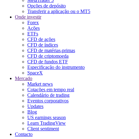
MetaTrader 5
Opções de depósito
Transferir a aplicação ou o MT5
Onde investir
Forex
Ações
ETFs
CFD de ações
CFD de índices
CFD de matérias-primas
CFD de criptomoeda
CFD de fundos ETF
Especificação do instrumento
SpaceX
Mercado
Market news
Cotações em tempo real
Calendário de trading
Eventos corporativos
Updates
Blog
US earnings season
Learn TradingView
Client sentiment
Contacto