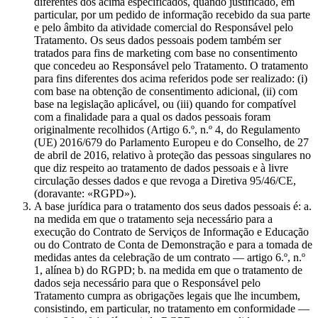
diferentes dos acima especificados, quando justificado, em
particular, por um pedido de informação recebido da sua parte
e pelo âmbito da atividade comercial do Responsável pelo
Tratamento. Os seus dados pessoais podem também ser
tratados para fins de marketing com base no consentimento
que concedeu ao Responsável pelo Tratamento. O tratamento
para fins diferentes dos acima referidos pode ser realizado: (i)
com base na obtenção de consentimento adicional, (ii) com
base na legislação aplicável, ou (iii) quando for compatível
com a finalidade para a qual os dados pessoais foram
originalmente recolhidos (Artigo 6.º, n.º 4, do Regulamento
(UE) 2016/679 do Parlamento Europeu e do Conselho, de 27
de abril de 2016, relativo à proteção das pessoas singulares no
que diz respeito ao tratamento de dados pessoais e à livre
circulação desses dados e que revoga a Diretiva 95/46/CE,
(doravante: «RGPD»).
A base jurídica para o tratamento dos seus dados pessoais é: a.
na medida em que o tratamento seja necessário para a
execução do Contrato de Serviços de Informação e Educação
ou do Contrato de Conta de Demonstração e para a tomada de
medidas antes da celebração de um contrato — artigo 6.º, n.º
1, alínea b) do RGPD; b. na medida em que o tratamento de
dados seja necessário para que o Responsável pelo
Tratamento cumpra as obrigações legais que lhe incumbem,
consistindo, em particular, no tratamento em conformidade —