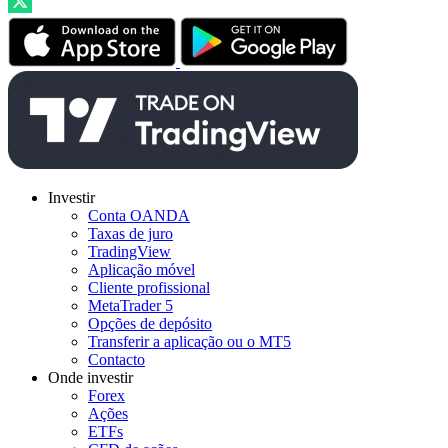
Investir
Conta OANDA
Taxas de juro
TradingView
Aplicação móvel
Cliente profissional
MetaTrader 5
Opções de depósito
Transferir a aplicação ou o MT5
Contacto
Onde investir
Forex
Ações
ETFs