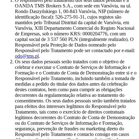
O responsável pelo tratamento dos seus dados pessoais é a
OANDA TMS Brokers S.A., com sede em Varsóvia, na ul.
Rondo Daszyńskiego 1, 00-843 Varsóvia, NIP (número de
identificação fiscal): 526-275-91-31, cujos registos são
mantidos pelo Tribunal Distrital da capital de Varsóvia, em
Varsóvia, XIII Departamento Comercial do Registo Nacional
de Empresas, sob o número KRS: 0000204776, com um
capital social de 3 537 560 PLN (integralmente realizado). O
Responsável pela Proteção de Dados nomeado pelo
Responsável pelo Tratamento pode ser contactado por e-mail:
odo@tms.pl
.
Os seus dados pessoais serão tratados com o objetivo de
celebrar e executar o Contrato de Serviços de Informação e
Formação e o Contrato de Conta de Demonstração entre si e o
Responsável pelo Tratamento, incluindo também a tomada de
medidas a pedido do titular dos dados antes da celebração
destes contratos, bem como para cumprir as obrigações
decorrentes da regulamentação relativa ao tratamento do
consentimento. Os seus dados pessoais serão também tratados
para efeitos dos interesses legítimos do Responsável pelo
Tratamento, tais como o exercício de direitos contratuais
legítimos decorrentes do Contrato de Conta de Demonstração
ou do Contrato de Serviços de Informação e Formação,
segurança, prevenção de fraudes ou marketing direto do
Responsável pelo Tratamento e contacto consigo em casos