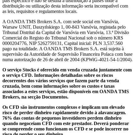
país específico e não se destina à distribuição a países onde a
distribuição ou utilização desta informação seria incompatível com
as leis, requisitos e regulamentos locais.
A OANDA TMS Brokers S.A. com sede social em Varsóvia,
Warsaw UNIT, Daszyńskiego 1, 00-843 Varsóvia, registada pelo
Tribunal Distrital da Capital de Varsóvia em Varsóvia, 13.ª Divisão
Comercial do Registo do Tribunal Nacional sob o número KRS
0000204776, NIP 5262759131, Capital inicial: PLN 3,537.560
pago na totalidade. A OANDA TMS Brokers S.A. está sujeita à
supervisão da Autoridade de Supervisão Financeira Polaca com base
numa autorização de 26 de abril de 2004 (KPWiG-4021-54-1/2004).
O serviço Stocks é oferecido em venda cruzada juntamente com
o serviço CFD. Informações detalhadas sobre os riscos
decorrentes dos vários serviços que fazem parte da venda
cruzada, bem como informações sobre os custos e taxas
associados a estes serviços, estão disponíveis em OANDA TMS
Brokers, na secção Documentos.
Os CFD são instrumentos complexos e implicam um elevado
risco de perder dinheiro rapidamente devido à alavancagem.
76% das contas de pequenos investidores perdem dinheiro
quando negoceiam CFD com este prestador. Deverá ponderar
se compreende como funcionam os CFD e se pode incorrer no
risco de perder o seu dinheiro.