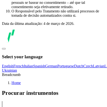
pessoais se basear no consentimento – até que tal
consentimento seja efetivamente retirado.
O Responsável pelo Tratamento não utilizará processos de
tomada de decisão automatizados contra si.
Data da última atualização: 4 de março de 2026.
Select your language
English
French
Italian
Spanish
German
Portuguese
Dutch
Czech
Latvian
L
Ukrainian
Breadcrumb
Home
Procurar instrumentos