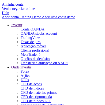
A minha conta
Venha negociar online
Help
Abrir conta
Trading
Demo
Abrir uma conta demo
Investir
Conta OANDA
OANDA stocks account
TradingView
Taxas de juro
Aplicação móvel
Cliente profissional
MetaTrader 5
Opções de depósito
Transferir a aplicação ou o MT5
Onde investir
Forex
Ações
ETFs
CFD de ações
CFD de índices
CFD de matérias-primas
CFD de criptomoeda
CFD de fundos ETF